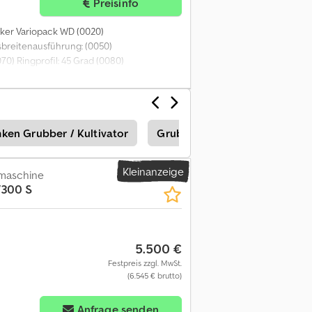
Preisinfo
ker Variopack WD (0020)
sbreitenausführung: (0050)
70) Ringprofil: 45 Grad (0080)
 (0100) Dreipunktturm: Transport (0110)
k (0130) Mitnehmerarm am Pflug vorhanden
ken Grubber / Kultivator
Grubber & Kultivatoren
Kleinanzeige
maschine
/300 S
5.500 €
Festpreis zzgl. MwSt.
(6.545 € brutto)
Anfrage senden