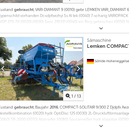
Zustand:
gebraucht
, VARI-DIAMANT 9 (0010) gebr. LEMKEN VARI_DIAMANT 6
Typenschild vorhanden Dcsdpfxezhyi Ss Al Iek (0040) 7-scharig VARIOPACK
WDP 270-70 (0020) (0030) Senr. 218331 (0040) ein Ring gebrochen (0050
(0060) nachlaufende Krümelwalze
Sämaschine
Lemken
COMPACT-
Söhlde-Hoheneggels
1
/
13
Zustand:
gebraucht
, Baujahr:
2016
, COMPACT-SOLITAIR 9/300 Z Djdpfx Aezq
Bestellkombination (0020) hydr. OptiDisc 125 (0030) 2L-Druckluftbrmsanla
0060) TR-2000 (0070) Abstreifer (0080) Spuranreißer hydr. klappbar (0090) V
Arbeitsscheinwerfer + Tankbeleuchtung (0110) CCI-200 TGerminal (0120