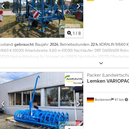
1
/
8
Zustand:
gebraucht
, Baujahr:
2024
, Betriebsstunden:
22 h
, KORALIN 9/660 
9/660 K (0020) Arbeitsbreite: 6,60 m (0030) Nachläufer: DRF D400/400 Rohr/
0050) Hydraulikleitung für Striegel als (0060) Nachläufer (0070) Oberlenke
(0080) Unterlenkeranschluss: L3 Z3 (Kat3) (0090) Rahmenhöhe: 550 mm (0100
(0110) mechanisch (0120) Scharvariante: Gänsefussschare 380 mm (0130) Tie
fernbedient (0150) Beleuchtungsanlage: Europa Heckanbau (0160) Schutzvo
Packer (Landwirtscha
Lemken
VARIOPA
Auslieferungszustand: montiert
Bockenem
97 km