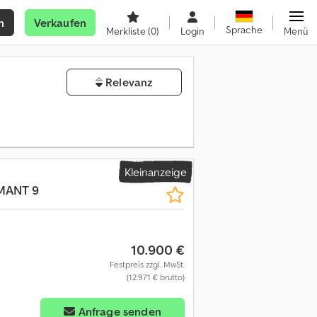
n
Verkaufen
Sprache
Merkliste
(0)
Login
Menü
Relevanz
Kleinanzeige
MANT 9
10.900 €
Festpreis zzgl. MwSt.
(12.971 € brutto)
Anfrage senden