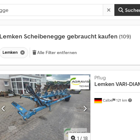
Suche
Lemken Scheibenegge gebraucht kaufen
(109)
Lemken
Alle Filter entfernen
Pflug
Lemken
VARI-DIA
Calbe
121 km
1
/
18