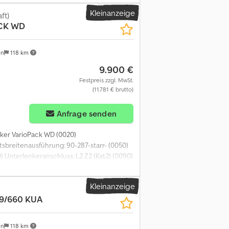
andüberwachung elektr. zusätzl. hi (0160)
Kleinanzeige
führscheiben D450 (0190)
ft)
CK WD
echselzinken ZS34 ha
en
118 km
9.900 €
Festpreis zzgl. MwSt.
(11.781 € brutto)
Anfrage senden
ker VarioPack WD (0020)
tsbreitenausführung: 90-287-starr- (0050)
) Unterlenkeranschluss: L2 Z2 (Kat2) (0090)
am Pflug: Mitnehmerarm (0110) vorhanden
Kleinanzeige
9/660 KUA
en
118 km