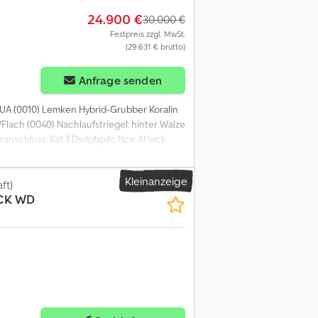
24.900 €
30.000 €
Festpreis zzgl. MwSt.
(29.631 € brutto)
Anfrage senden
KUA (0010) Lemken Hybrid-Grubber Koralin
Flach (0040) Nachlaufstriegel: hinter Walze
ranschluss: Kat.3 Dsdpfxjxfc Nce Al Ieck
) Stützrad/Tastrad: 4 Stück 10.5/23-12
feneinstellung: hydraulisch (0140)
Kleinanzeige
rrichtung: für Zinken (0170)
ft)
CK WD