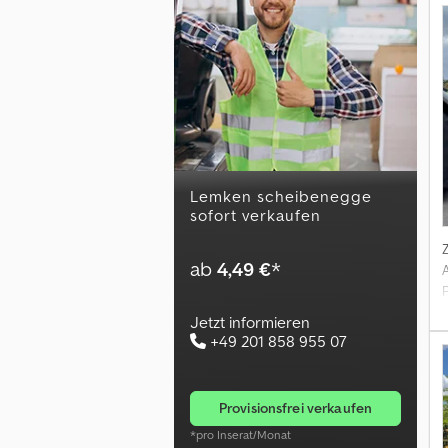
lemken scheibenegge
sofort verkaufen
ab
4,49 €
*
R
Jetzt informieren
+49 201 858 955 07
provisionsfrei verkaufen
*pro Inserat/Monat