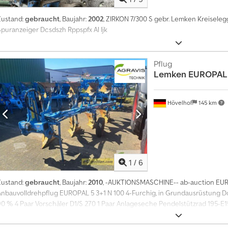
Zustand:
gebraucht
, Baujahr:
2002
, ZIRKON 7/300 S gebr. Lemken Kreisel
Spuranzeiger Dcsdszh Rppspfx Al Ijk
Pflug
Lemken
EUROPAL 
Hövelhof
145 km
1
/
6
Zustand:
gebraucht
, Baujahr:
2010
, -AUKTIONSMASCHINE-- ab-auction EUR
Anbauvolldrehpflug EUROPAL 5 3+1 N 100 4-Furchig, in Grundausrüstung Dod
90 % 4 Paar Vorschäler D1/S 270 1 Paar Anlageseche Pendelstützrad 195-E
bieten Der Startpreis beträgt 2900.00 EUR excl. MwSt. Registrieren Sie sich
ur Auktion: ----- ----- Exciting Online Auction! Start bidding on NOW! ab-a