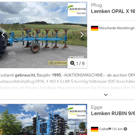
Pflug
Lemken
OPAL X 16
Meschede-Remblingh
1
/
9
Zustand:
gebraucht
, Baujahr:
1995
, -AUKTIONSMASCHINE-- ab-auction OPAL
Anbauvolldrehpflug OPAL X 160 A 5 L88 5-furchig Vollkörper B35 Vorschäle
Packerarm mit Packer Auf diese Maschine können Sie Online bieten Der Sta
egistrieren Sie sich kostenlos und bieten Sie mit. Hier geht es zur Auktion: 
bidding on NOW! ab-auction Dodoy Dkf Sopfx Al Iock
Egge
Lemken
RUBIN 9/
Calbe
121 km