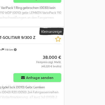
 VariPack 1 Ring gebrochen (0030) kein
 110 WDP (0010) gebr. LEMKEN VarioPack 110
) Nachschweißungen an den Fangarmen
Kleinanzeige
SOLITAIR 9/300 Z
en
118 km
38.000 €
Festpreis zzgl. MwSt.
(45.220 € brutto)
Anfrage senden
 Igdel Isck (0010) Gebr. Lemken
ge (0040) R20 (0050) 2x4 Fahrgassenreihen
orlaufmarkierung . a.T. kurz 1x2 (0100) 2
) CCI.Command SC, CCI.Command PT (0130)