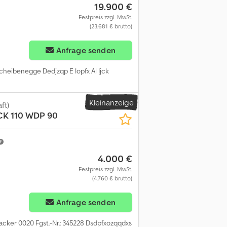
19.900 €
Festpreis zzgl. MwSt.
(23.681 € brutto)
Anfrage senden
cheibenegge Dedjzqp E Iopfx Al Ijck
Kleinanzeige
ft)
K 110 WDP 90
4.000 €
Festpreis zzgl. MwSt.
(4.760 € brutto)
Anfrage senden
cker 0020 Fgst.-Nr.: 345228 Dsdpfxozqqdxs