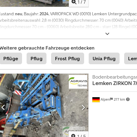
1
/
7
Zustand:
neu
, Baujahr:
2024
, VARIOPACK WD (0010) Lemken Untergrundpac
Arbeitsbreitenauswahl: 2,8 m (0030) Ringdurchmesser: 70 cm (0040) Arbeit
Ringdurchmesser 70 cm - (0060) Arbeitsbreite 280 cm - starr (28 Ringe) (00
Oberlenkeranschluss: Kategorie 2 (0090) Unterlenkeranschluss: L2 Z2 (Kat2)
Reinigungsbänder: für Arbeitsbreite cm bis 300 cm Dcedpfx Aezqp Tlsl Ie
(0140) Auslieferungszustand: montiert
Weitere gebrauchte Fahrzeuge entdecken
Pflüge
Pflug
Frost Pflug
Unia Pflug
Lem
Bodenbearbeitungs
Lemken
ZIRKON 7
Alpen
277 km
1
/
5