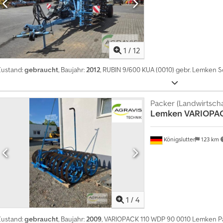
1
/
12
Zustand:
gebraucht
, Baujahr:
2012
, RUBIN 9/600 KUA (0010) gebr. Lemken S
Packer (Landwirtscha
Lemken
VARIOPAC
Königslutter
123 km
1
/
4
Zustand:
gebraucht
, Baujahr:
2009
, VARIOPACK 110 WDP 90 0010 Lemken Pa