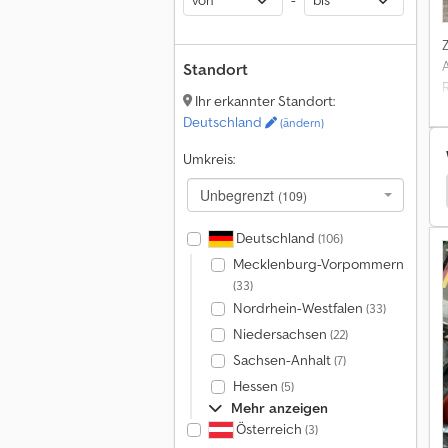
-
Standort
Ihr erkannter Standort:
Deutschland
(ändern)
Umkreis:
Köckerling Eggen
Köckerling Grubber / Kultivator
Unbegrenzt
(109)
Deutschland
(106)
Mecklenburg-Vorpommern
(33)
Nordrhein-Westfalen
(33)
Niedersachsen
(22)
Sachsen-Anhalt
(7)
Hessen
(5)
Mehr anzeigen
Österreich
(3)