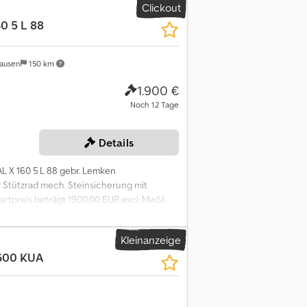
Clickout
0 5 L 88
ausen
150 km
1.900 €
Noch 12 Tage
Details
 X 160 5 L 88 gebr. Lemken
r Stützrad mech. Steinsicherung mit
rtpreis beträgt 1900.00 EUR excl. MwSt.
----- ----- Exciting Online Auction! Start
Kleinanzeige
600 KUA