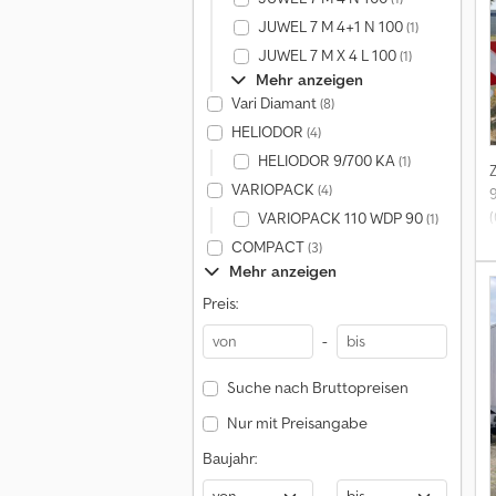
JUWEL 7 M 4+1 N 100
(1)
JUWEL 7 M X 4 L 100
(1)
Mehr anzeigen
Vari Diamant
(8)
HELIODOR
(4)
HELIODOR 9/700 KA
(1)
VARIOPACK
(4)
(
VARIOPACK 110 WDP 90
(1)
COMPACT
(3)
Mehr anzeigen
Preis:
-
Suche nach Bruttopreisen
Nur mit Preisangabe
Baujahr: