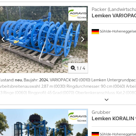
TPW D500-125 Trapezpackerwalze (0140) Walzendruckregelung (0150) Füllst
Beleuchtung vorn und hinten (0170) Planierbalken hinten (0180) 1 Paar Zu
Packer (Landwirtscha
Lemken
VARIOPA
Seitenschildverlängerung (0200) mech. Tiefeneinstellung (0210) Schnellw
Söhlde-Hoheneggels
1
/
4
Zustand:
neu
, Baujahr:
2024
, VARIOPACK WD (0010) Lemken Untergrundpac
Arbeitsbreitenauswahl: 2,87 m (0030) Ringdurchmesser: 90 cm (0040) Arbei
23 Ringe (0060) Ringprofil: 45 Grad (0070) Oberlenkeranschluss: Kat.2 (0080
Dreipunktturm: zum Transport Dcodpfsxfc Ifjx Al Ijk (0100) Mitnehmerarm 
(0120) Auslieferungszustand: montiert
Grubber
Lemken
KORALIN 
Söhlde-Hoheneggels