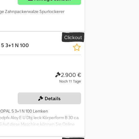
egge Zahnpackerwalze Spurlockerer
Clickout
5 3+1 N 100
2.900 €
Noch 11 Tage
Details
OPAL 5 3+1 N 100 Lemken
pfx Aloy E U Dbj Ieck Körperform B 30 ca.
15 Auf diese Maschine können Sie Online
 kostenlos und bieten Sie mit. Hier geht es
uction