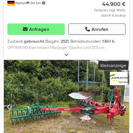
44.900 €
Nartum
241 km
Festpreis zzgl. MwSt.
(53.431 € brutto)
Anfragen
Anrufen
Zustand:
gebraucht
, Baujahr:
2021
, Betriebsstunden:
1.841 h
,
OPTIMA HD Kverneland Maisleger Säreihe und 37,5 cm
Reihenweite + Synchrosensor für GEOSEED + Gummi V-
Andruckrolle 50mm anstatt 25mm mm + Hochstelleinrichtung
Kleinanzeige
HD-II Säreihe + Doppelscheiben Düngerschar - + Bausatz Dünger
DF-2 100er System, 16-reihig + Kabelsatz ITH F2R zur Koppelung
von 2 ISOBUS Geräten an einen Terminal + Fronttank DF2, Antrieb
1000 Ser-Nr.:ACPNDXX69458 U/min mit Drehrichtung links,
Tankinhalt + 1650 l mit mechanischem Gebläseantrieb für
rechtsdrehende + Zapfwellen + Tankaufsatz 550 l, montiert +
Hydraulische Spornrad- Aushebung + Dosiergeräteantrieb für 6
m + Set IM Tellus PRO für ISOBUS Schlepper + Beleuchtung für
Fronttank Dsdpjzkwx Aofx Ah Dsck + ESA, elektrischer
Dosiergerätantrieb, ISOBUS -System