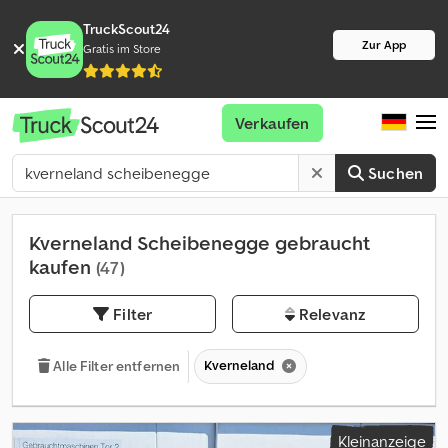
TruckScout24
Zur App
Gratis im Store
Verkaufen
Suchen
Kverneland Scheibenegge gebraucht
kaufen
(47)
Filter
Relevanz
Kverneland
Alle Filter entfernen
Kleinanzeige