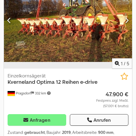
1
/
5
Einzelkornsägerät
Kverneland
Optima 12 Reihen e-drive
47.900 €
Pragsdorf
332 km
Festpreis zzgl. MwSt.
(57.001 € brutto)
Anfragen
Anrufen
Zustand:
gebraucht
, Baujahr:
2019
, Arbeitsbreite:
900 mm
,