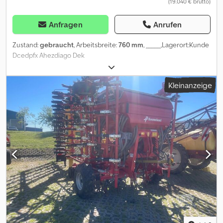
(19.040 € brutto)
Anfragen
Anrufen
Zustand:
gebraucht
, Arbeitsbreite:
760 mm
, _____,Lagerort:Kunde
Dcedpfx Ahezdiago Dek
Kleinanzeige