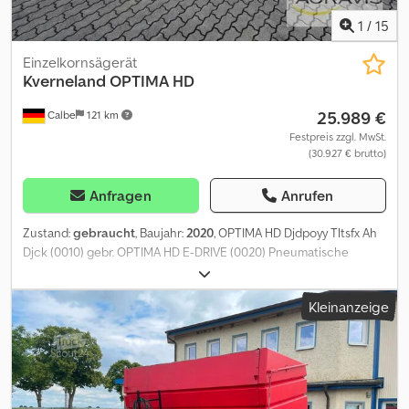
1
/
15
Einzelkornsägerät
Kverneland
OPTIMA HD
25.989 €
Calbe
121 km
Festpreis zzgl. MwSt.
(30.927 € brutto)
Anfragen
Anrufen
Zustand:
gebraucht
, Baujahr:
2020
, OPTIMA HD Djdpoyy Tltsfx Ah
Djck (0010) gebr. OPTIMA HD E-DRIVE (0020) Pneumatische
Einzelkorndrillmaschine (0030) Sämaschine mit
Langfahreinrichtung ungebremst (0040) 12 reihig mit
Kleinanzeige
elektrischem Antrieb (0050) Beleuchtungsemrichtung (0060)
Maschinensteuerung ISOBUS (0070) Spurreiser hydr. Klappbar
(0080) Düngertank (0090) Düngerschare Scheiben gezahnt
Sähscheiben für Rüben,Raps