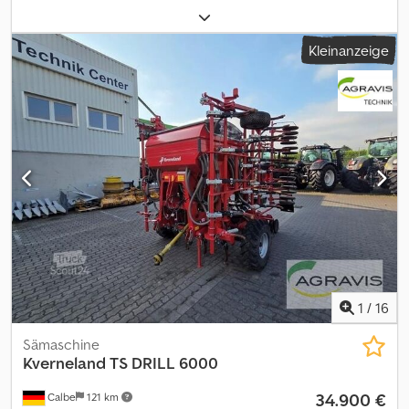
Saatstriegel Dcsdjza I Hwepfx Ah Dsk 040 mech. Antrieb 050
Beleuchtung 060 hydr. Schardruckverstellung 070
Kleinanzeige
Saatgutaufsatz 080 Anzeigegerät für Fahrgassen als auch
Leermelder 090 Ladesteg mit Aufstieg NG-H 101 010 gebr.
Kverneland Kreiselegge 020 schwere Ausführung 030
Planierbalken 040 Kerner Packerwalze CW553000 050 hydr.
Spuranzeiger 060 mech. Tiefenverstellung 070 Seitenschilder
080 Zapfwellendurchtrieb
1
/
16
Sämaschine
Kverneland
TS DRILL 6000
34.900 €
Calbe
121 km