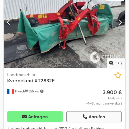
FörderleistungenVerschiebbar auf 45 cm / Umbau auf 75 cm
möglich,Lagerort:Kunde Djdpozdgvrefx Ah Djck
1
/
7
Landmaschine
Kverneland
KT2832F
3.900 €
Illkirch
355 km
Festpreis
(MwSt. nicht ausweisbar)
Anfragen
Anrufen
Zustand:
gebraucht
, Baujahr:
2012
, Ausstattung:
Kabine,