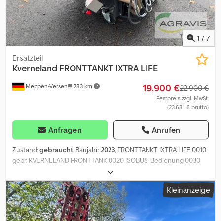
1
/
7
Ersatzteil
Kverneland
FRONTTANKT IXTRA LIFE
19.900 €
Meppen-Versen
283 km
22.900 €
Festpreis zzgl. MwSt.
(23.681 € brutto)
Anfragen
Anrufen
Zustand:
gebraucht
, Baujahr:
2023
, FRONTTANKT IXTRA LIFE 0010
gebr. KVERNELAND FRONTTANK 0020 ISOBUS-Bedienung 0030
Hydraulischer Antrieb 0040 Beleuchtung 0050 Warntafeln 0060
Fronthubwerk 0070 Behälter Volumen 1300 liter Dcedpfx
Kleinanzeige
Ahsxtrhdj Dsk