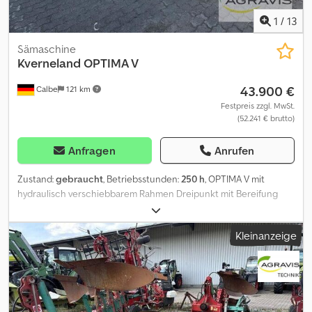
1
/
13
Sämaschine
Kverneland
OPTIMA V
43.900 €
Calbe
121 km
Festpreis zzgl. MwSt.
(52.241 € brutto)
Anfragen
Anrufen
Zustand:
gebraucht
, Betriebsstunden:
250 h
, OPTIMA V mit
hydraulisch verschiebbarem Rahmen Dreipunkt mit Bereifung
26x12.00 zentrales Luftzuführsystem mit CleanAir
hydr.verschiebbare Reihenweite 45 bis 80 cm in 5 cm Schritten
Kleinanzeige
Geläseantrieb über Gelenkwelle 800U/min hydr.klappbare
Spuranzeiger mit gezackter Scheibe und Stützring ISOBUS
Radarsensor Beleuchtung Warntafeln Säreihe HDII mit elektr.
Antrieb,Saatgutbehälter 55l,Säscheibe 3250
Mais,Zwichenandruckrolle Guss 100 kg
Reihenballastierung,Speichenräder 1000l