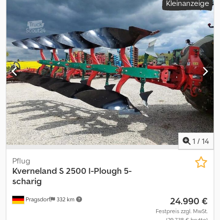
Kleinanzeige
Reihendüngerstreuer, Spuranreißer,
Mulchsaat_____mechanischer Antrieb Gummi - V - Druckrolle 50
mmBeladestufe Beleuchtung,Lagerort:Kunde Dcodpfx Aszdha Sjh
Dek
1
/
14
Pflug
Kverneland
S 2500 I-Plough 5-
scharig
24.990 €
Pragsdorf
332 km
Festpreis zzgl. MwSt.
(29.738 € brutto)