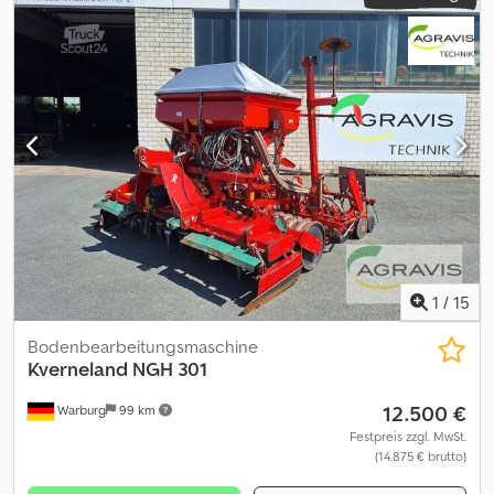
1
/
15
Bodenbearbeitungsmaschine
Kverneland
NGH 301
12.500 €
Warburg
99 km
Festpreis zzgl. MwSt.
(14.875 € brutto)