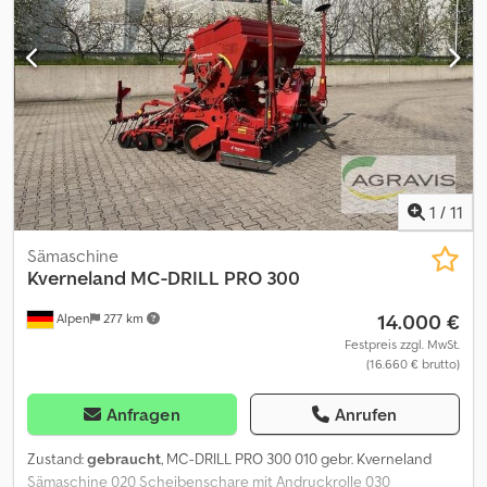
1
/
11
Sämaschine
Kverneland
MC-DRILL PRO 300
14.000 €
Alpen
277 km
Festpreis zzgl. MwSt.
(16.660 € brutto)
Anfragen
Anrufen
Zustand:
gebraucht
, MC-DRILL PRO 300 010 gebr. Kverneland
Sämaschine 020 Scheibenschare mit Andruckrolle 030