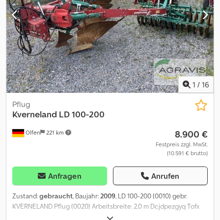
Düngerbehälter,Tankreservemelder
Doppelscheibendüngerschare,elektrohydr. Düngerantrieb,3,00m
Transportbreite Säscheibe 9612 Raps mit Deckel Andruckrolle
50mm anstelle 25mm Serie Fallkanal plus mit Plantirium Sensor
GPS Signal über vorhandene Schlepper- antenne Djdpfezgpd Nsx
Ah Deck
1
/
16
Pflug
Kverneland
LD 100-200
8.900 €
Olfen
221 km
Festpreis zzgl. MwSt.
(10.591 € brutto)
Anfragen
Anrufen
Zustand:
gebraucht
, Baujahr:
2009
, LD 100-200 (0010) gebr.
KVERNELAND Pflug (0020) Arbeitsbreite: 2,0 m Dcjdpezgyq Tofx
Ah Dsk (0030) Heck-Anbau (0040) Vorschäler (0050) 4 Furchen