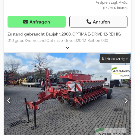
Festpreis zzgl. MwSt.
(17.255 € brutto)
Anfragen
Anrufen
Zustand:
gebraucht
, Baujahr:
2008
, OPTIMA E-DRIVE 12-REIHIG
010 gebr. Kverneland Optima e-drive 020 12-Reihen 030
Mulchsaat, Fingerdruckrollen, Dünger m. Scheibenschaar 040
Maschine ist Section-Control fähig, Bedienterminal Dodpfx Ahozd
Kleinanzeige
H Sfs Dsck 050 Mais&Rübe, Kverneland Fronttank DF-2 (Model D
Nr. 55580) 060 Spronrad Antrieb, Abdeckplane, zwei Ausläufe,
Aufsatz, Beleuchtung