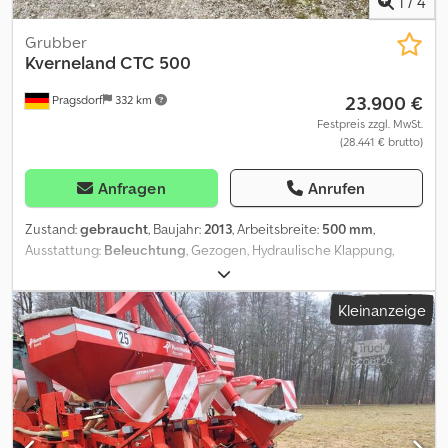
1
/
4
Grubber
Kverneland
CTC 500
23.900 €
Pragsdorf
332 km
Festpreis zzgl. MwSt.
(28.441 € brutto)
Anfragen
Anrufen
Zustand:
gebraucht
, Baujahr:
2013
, Arbeitsbreite:
500 mm
,
Ausstattung:
Beleuchtung
, Gezogen, Hydraulische Klappung,
Stützfuß / -rad_____neuer Satz Flügelschare, Reifen neu in
2025,Lagerort:Kunde Dcodpszdg U Usfx Ah Dsk
Kleinanzeige