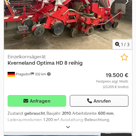
1
/
3
Einzelkornsägerät
Kverneland
Optima HD 8 reihig
19.500 €
Pragsdorf
332 km
Festpreis zzgl. MwSt.
(23.205 € brutto)
Anfragen
Anrufen
Zustand:
gebraucht
, Baujahr:
2010
, Arbeitsbreite:
600 mm
,
Laderaumvolumen:
1.200 m³
, Ausstattung:
Beleuchtung
,
Reihenanzahl:8, Reihen- / Körperabstand:75, Reihenanzahl (8-
reihig), Hydraulische Klappung, Maisausrüstung,