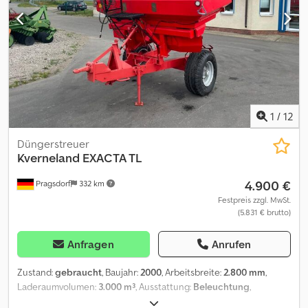
1
/
12
Düngerstreuer
Kverneland
EXACTA TL
4.900 €
Pragsdorf
332 km
Festpreis zzgl. MwSt.
(5.831 € brutto)
Anfragen
Anrufen
Zustand:
gebraucht
, Baujahr:
2000
, Arbeitsbreite:
2.800 mm
,
Laderaumvolumen:
3.000 m³
, Ausstattung:
Beleuchtung
,
Mechanisch, Bedienterminal,