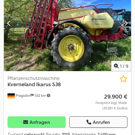
1
/
9
Pflanzenschutzmaschine
Kverneland
Ikarus S38
29.900 €
Pragsdorf
332 km
Festpreis zzgl. MwSt.
(35.581 € brutto)
Anfragen
Anrufen
Zustand:
gebraucht
, Baujahr:
2015
, Arbeitsbreite:
2.400 mm
,