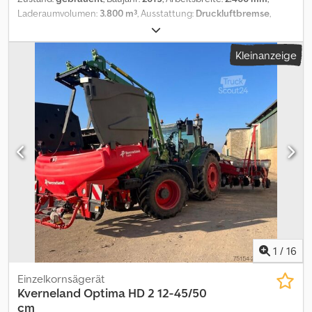
Laderaumvolumen:
3.800 m³
, Ausstattung:
Druckluftbremse
,
Hydraulische Klappung, Bedienterminal, Einachser_____14000
ha,Lagerort:Kunde Dcjdpfx Ahezqia Ee Dsk
Kleinanzeige
1
/
16
Einzelkornsägerät
Kverneland
Optima HD 2 12-45/50
cm