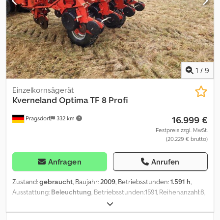
1
/
9
Einzelkornsägerät
Kverneland
Optima TF 8 Profi
16.999 €
Pragsdorf
332 km
Festpreis zzgl. MwSt.
(20.229 € brutto)
Anfragen
Anrufen
Zustand:
gebraucht
, Baujahr:
2009
, Betriebsstunden:
1.591 h
,
Ausstattung:
Beleuchtung
, Betriebsstunden:1591, Reihenanzahl:8,
Flächenleistung:2941, Beladestufe, Hydraulische Klappung,
Spuranreißer_____BeleuchtungDirektsa