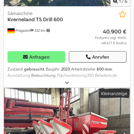
1
/
6
Sämaschine
Kverneland
TS Drill 600
40.900 €
Pragsdorf
332 km
Festpreis zzgl. MwSt.
(48.671 € brutto)
Anfragen
Anrufen
Zustand:
gebraucht
, Baujahr:
2023
, Arbeitsbreite:
600 mm
,
Ausstattung:
Beleuchtung
, Flächenleistung:250, Beladestufe,
Fahrgassenschaltung, Hydraulische Klappung, Pneumatisch,
ISOBUS_____Heckanbau, hydr. klappbar, Beleuchtung, ISOBUS, AB
Kleinanzeige
6,00mDirektsaatmaschine, FGS, Gelenkwelle,
Beleuchtung,Lagerort:Kunde Dedszdhkkjpfx Ah Djck