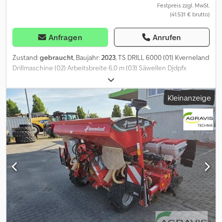
Festpreis zzgl. MwSt.
(41.531 € brutto)
Anfragen
Anrufen
Zustand:
gebraucht
, Baujahr:
2023
, TS DRILL 6000 (01) Kverneland
Drillmaschine (02) Arbeitsbreite 6,0 m (03) Säwellen Djdpfx
Ahszgpfgj Dsck (04) ISOBUS ohne Computer (05) Maschine ist
sehr wenig gelaufen
Kleinanzeige