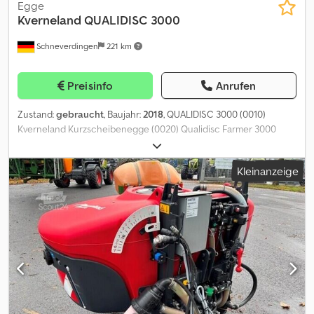
Egge
Kverneland
QUALIDISC 3000
Schneverdingen
221 km
Preisinfo
Anrufen
Zustand:
gebraucht
, Baujahr:
2018
, QUALIDISC 3000 (0010)
Kverneland Kurzscheibenegge (0020) Qualidisc Farmer 3000
(0030) 3m Arbeitsbreite (0040) Beleuchtung (0050)
Rohrstabwalze (0060) Seitenbegrenzung (0070) hydr.
Kleinanzeige
Tiefenverstellung Dcsdpfezqqinox Ah Dok (0080) ganz wenig
gelaufen !!!