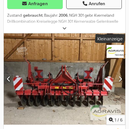
Anfragen
Anrufen
Zustand:
gebraucht
, Baujahr:
2006
, NGH 301 gebr. Kverneland
Drillkombination Kreiselegge NGH 301 Kernerwalze Gelenkwelle
Zinken 60% Drillmaschine DA ACCORD Dedjzr Afdjpfx Ah Dock
Rollschare Exaktstriegel Beleuchtung Spuranzeiger
Kleinanzeige
Vorlaufmarkierung Warntafeln
1
/
6