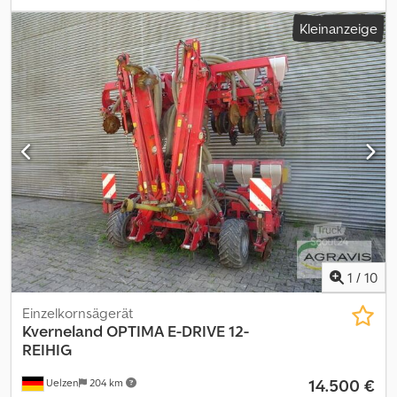
(0070) Furchenbreite: 50 cm (0080) Rahmenhöhe: 80 cm (0090)
Kleinanzeige
integrierter Packer
1
/
10
Einzelkornsägerät
Kverneland
OPTIMA E-DRIVE 12-
REIHIG
14.500 €
Uelzen
204 km