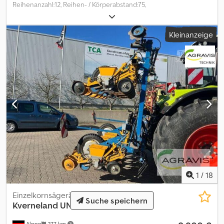
Reihenanzahl:12, Reihen- / Körperabstand:75,
Flächenleistung:8800, Reihenanzahl (12-reihig), Maisausrüstung,
Spuranreißer_____Isobus, Section Control,Lagerort:Kunde
Kleinanzeige
Dcjdpszdgxgefx Ah Djk
1
/
18
Einzelkornsägerät
Suche speichern
Kverneland
UNICORN
Alpen
277 km