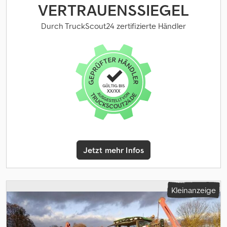
atausstattungDüngerablageElektronische
VERTRAUENSSIEGEL
ÜberwachungGummidruckrollenKlappvorrichtung<
/br>ReihendüngerstreuerSpuranreißer,Lagerort:Kunde
Durch TruckScout24 zertifizierte Händler
Dsdpezdgr Tefx Ah Djck
Jetzt mehr Infos
Kleinanzeige