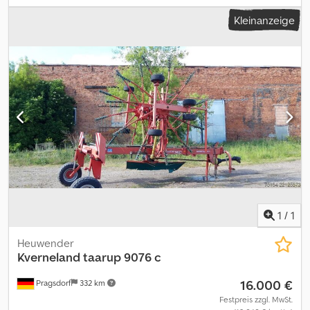
Wiegeeinrichtung_____,Lagerort:17094 Pragsdorf Dodpfx Aozfdv
Kleinanzeige
Deh Dock
1
/
1
Heuwender
Kverneland
taarup 9076 c
16.000 €
Pragsdorf
332 km
Festpreis zzgl. MwSt.