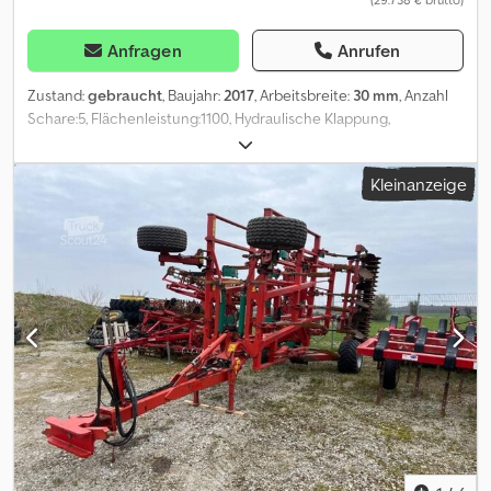
Anfragen
Anrufen
Zustand:
gebraucht
, Baujahr:
2017
, Arbeitsbreite:
30 mm
, Anzahl
Schare:5, Flächenleistung:1100, Hydraulische Klappung,
Steinsicherung, Stützfuß / -rad, Heckanbau_____Furchenbreite:
50 cmMin. Furchenbreite: 30 cmISOBUS-fähigkann mit GPS-
Kleinanzeige
Steuerung betrieben werdenkomplett neue Streichbleche und
Verschleißteile Für die hintere Furche werden Rollscheiben
mitgeliefert IsoMatch Tellus Go Terminal mit Lizenz für GEO-SC
(SectionControl),Lagerort:Kunde Dedpfxszdhgxs Ah Dsck