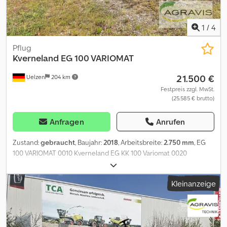
1
/
4
Pflug
Kverneland
EG 100 VARIOMAT
21.500 €
Uelzen
204 km
Festpreis zzgl. MwSt.
(25.585 € brutto)
Anfragen
Anrufen
Zustand:
gebraucht
, Baujahr:
2018
, Arbeitsbreite:
2.750 mm
, EG
100 VARIOMAT 0010 Kverneland EG KK 100 Variomat 0020
Packomat 0030 Vollkörper 0040 Stützrad Djdezigbkspfx Ah Djck
0050 Variomat
Kleinanzeige