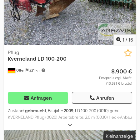
Transportbreite Säscheibe 9612 Raps mit Deckel Andruckrolle
50mm anstelle 25mm Serie Fallkanal plus mit Plantirium Sensor
GPS Signal über vorhandene Schlepper- antenne
1
/
16
Pflug
Kverneland
LD 100-200
8.900 €
Olfen
221 km
Festpreis zzgl. MwSt.
(10.591 € brutto)
Anfragen
Anrufen
Zustand:
gebraucht
, Baujahr:
2009
, LD 100-200 (0010) gebr.
KVERNELAND Pflug (0020) Arbeitsbreite: 2,0 m (0030) Heck-Anbau
(0040) Vorschäler (0050) 4 Furchen (0070) Furchenbreite: 50 cm
(0080) Rahmenhöhe: 80 cm (0090) integrierter Packer Djdjzgyq
Kleinanzeige
Tspfx Aqrewa