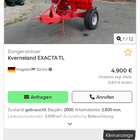
1
/
12
Düngerstreuer
Kverneland
EXACTA TL
4.900 €
Pragsdorf
332 km
Festpreis zzgl. MwSt.
(5.831 € brutto)
Anfragen
Anrufen
Zustand:
gebraucht
, Baujahr:
2000
, Arbeitsbreite:
2.800 mm
,
Laderaumvolumen:
3.000 m³
, Ausstattung:
Beleuchtung
,
Mechanisch, Bedienterminal,
Wiegeeinrichtung_____,Lagerort:17094 Pragsdorf Djdpjzfdv Dsfx
Kleinanzeige
Aqrjwa