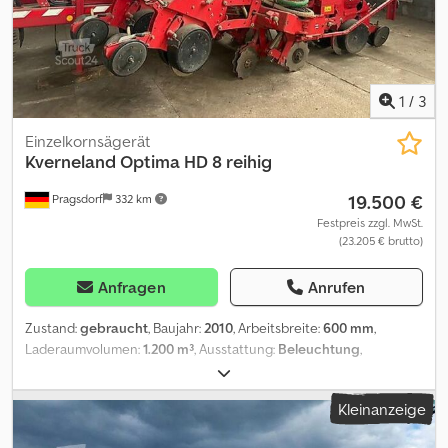
1
/
3
Einzelkornsägerät
Kverneland
Optima HD 8 reihig
19.500 €
Pragsdorf
332 km
Festpreis zzgl. MwSt.
(23.205 € brutto)
Anfragen
Anrufen
Zustand:
gebraucht
, Baujahr:
2010
, Arbeitsbreite:
600 mm
,
Laderaumvolumen:
1.200 m³
, Ausstattung:
Beleuchtung
,
Reihenanzahl:8, Reihen- / Körperabstand:75, Reihenanzahl (8-
reihig), Hydraulische Klappung, Maisausrüstung,
Kleinanzeige
Reihendüngerstreuer, Spuranreißer,
Mulchsaat_____mechanischer Antrieb Gummi - V - Druckrolle 50