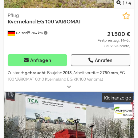
1
/
4
Pflug
Kverneland
EG 100 VARIOMAT
21.500 €
Uelzen
204 km
Festpreis zzgl. MwSt.
(25.585 € brutto)
Anfragen
Anrufen
Zustand:
gebraucht
, Baujahr:
2018
, Arbeitsbreite:
2.750 mm
, EG
100 VARIOMAT 0010 Kverneland EG KK 100 Variomat
Dwedozigbkspfx Aqrea 0020 Packomat 0030 Vollkörper 0040
Stützrad 0050 Variomat
Kleinanzeige