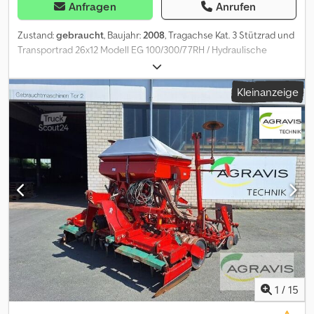
Anfragen
Anrufen
Zustand:
gebraucht
, Baujahr:
2008
, Tragachse Kat. 3 Stützrad und
Transportrad 26x12 Modell EG 100/300/77RH / Hydraulische
Schnittbreiten- verstellung Streifenkörper Nr. 30 Maiseinleger /
Stroheinlegebleche Scheibenseche Überlastsicherung mit
Kleinanzeige
zusätzl. Federblättern / Dwjdpfx Ajtia Dbsqroa
1
/
15