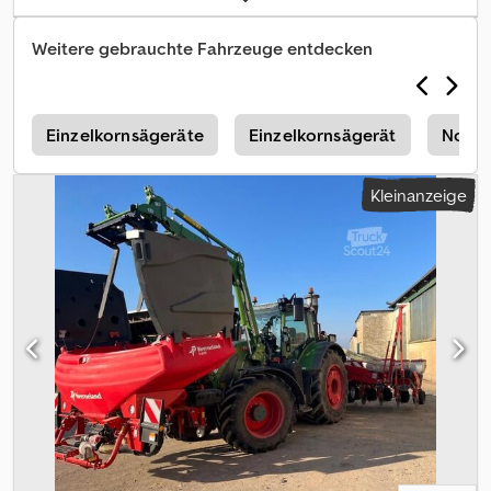
ha,Lagerort:Kunde Dwodpfx Aqezqia Eersa
Weitere gebrauchte Fahrzeuge entdecken
r
Einzelkornsägeräte
Einzelkornsägerät
Nodet
Kleinanzeige