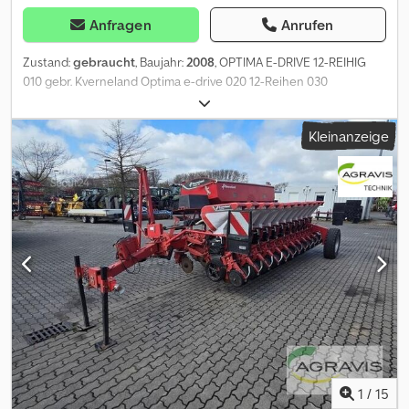
Anfragen
Anrufen
Zustand:
gebraucht
, Baujahr:
2008
, OPTIMA E-DRIVE 12-REIHIG
010 gebr. Kverneland Optima e-drive 020 12-Reihen 030
Mulchsaat, Fingerdruckrollen, Dünger m. Scheibenschaar Dedozd
H Sfopfx Aqrewa 040 Maschine ist Section-Control fähig,
Kleinanzeige
Bedienterminal 050 Mais&Rübe, Kverneland Fronttank DF-2
(Model D Nr. 55580) 060 Spronrad Antrieb, Abdeckplane, zwei
Ausläufe, Aufsatz, Beleuchtung
1
/
15