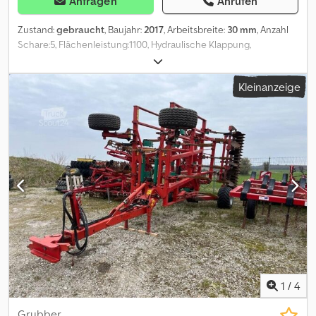
Anfragen
Anrufen
Zustand:
gebraucht
, Baujahr:
2017
, Arbeitsbreite:
30 mm
, Anzahl
Schare:5, Flächenleistung:1100, Hydraulische Klappung,
Steinsicherung, Stützfuß / -rad, Heckanbau_____Furchenbreite:
50 cmMin. Furchenbreite: 30 cmISOBUS-fähigkann mit GPS-
Kleinanzeige
Steuerung betrieben werdenkomplett neue Streichbleche und
Verschleißteile Für die hintere Furche werden Rollscheiben
mitgeliefert IsoMatch Tellus Go Terminal mit Lizenz für GEO-SC
(SectionControl),Lagerort:Kunde Dwsdpfxezdhgxs Aqrja
1
/
4
Grubber