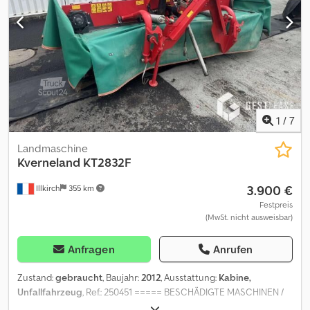
(Guss)Radarsensorenhydr.
GebläseantriebDoppelscheibendüngerscharSynch ronsensor für
GeoseedKabelsatz zur Koppelung von 2 lsobus
GerätenSäherzdeckel für RapsFronttank 2200
lhydr.GebläseantriebDosiergerät mit 2
FörderleistungenVerschiebbar auf 45 cm / Umbau auf 75 cm
möglich,Lagerort:Kunde Dwjdpfxezdgvro Aqrsa
1
/
7
Landmaschine
Kverneland
KT2832F
3.900 €
Illkirch
355 km
Festpreis
(MwSt. nicht ausweisbar)
Anfragen
Anrufen
Zustand:
gebraucht
, Baujahr:
2012
, Ausstattung:
Kabine,
Unfallfahrzeug
, Ref.: 250451 ===== BESCHÄDIGTE MASCHINEN /
DAMAGED EQUIPMENT / UNFALLMATERIAL ===== Referenz: