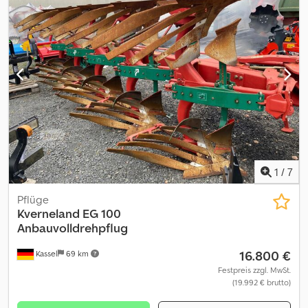
1
/
7
Pflüge
Kverneland
EG 100
Anbauvolldrehpflug
16.800 €
Kassel
69 km
Festpreis zzgl. MwSt.
(19.992 € brutto)