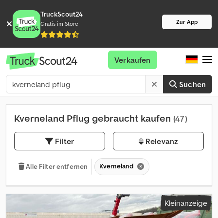
TruckScout24
Zur App
Gratis im Store
Verkaufen
Suchen
Kverneland Pflug gebraucht kaufen
(47)
Filter
Relevanz
Kverneland
Alle Filter entfernen
Kleinanzeige