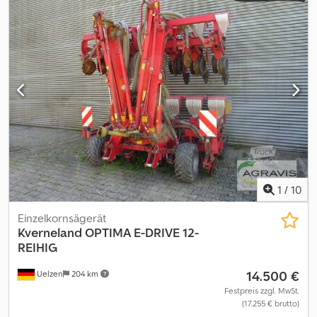
1
/
10
Einzelkornsägerät
Kverneland
OPTIMA E-DRIVE 12-
REIHIG
14.500 €
Uelzen
204 km
Festpreis zzgl. MwSt.
(17.255 € brutto)