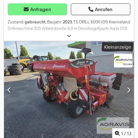
Anfragen
Anrufen
Zustand:
gebraucht
, Baujahr:
2023
, TS DRILL 6000 (01) Kverneland
Drillmaschine (02) Arbeitsbreite 6,0 m Dwodszgpfgspfx Aqrja (03)
Säwellen (04) ISOBUS ohne Computer (05) Maschine ist sehr
wenig gelaufen
Kleinanzeige
1
/
13