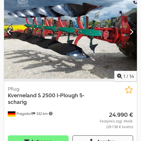
mmBeladestufe Beleuchtung,Lagerort:Kunde Djdpfx Aozdha
Soqrewa
1
/
14
Pflug
Kverneland
S 2500 I-Plough 5-
scharig
24.990 €
Pragsdorf
332 km
Festpreis zzgl. MwSt.
(29.738 € brutto)