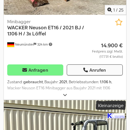
1
/
25
Minibagger
WACKER
Neuson ET16 / 2021 BJ /
1.106 H / 3x Löffel
14.900 €
Neumünster
324 km
Festpreis zzgl. MwSt.
(17.731 € brutto)
Anfragen
Anrufen
Zustand:
gebraucht
, Baujahr:
2021
, Betriebsstunden:
1.106 h
,
Wacker Neuson ET16 Minibagger aus Baujahr 2021 mit 1.106
Betriebsstunden: ----* Hersteller: Wacker Neuson * Typ: ET16 *
Baujahr: 2021 * Abgelesene Betriebsstunden: ca. 1.106 *
Kleinanzeige
Betriebsgewicht: ca. 1.715 Kg * Inkl. 3 x Löffel * Volle Kabine *
Verbreiterbares Laufwerk * Video auf Anfrage * Preis: 14.900 Euro,
netto + 19% MwSt. ---- Für weitere Fragen bitte anrufen: Dodpfx
Aozqxmnoczock For more question please call: Erik Kortum: