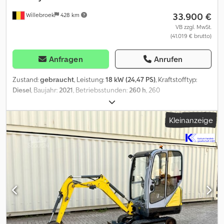
33.900 €
Willebroek
428 km
VB zzgl. MwSt.
(41.019 € brutto)
Anfragen
Anrufen
Zustand:
gebraucht
, Leistung:
18 kW (24,47 PS)
, Kraftstofftyp:
Diesel
, Baujahr:
2021
, Betriebsstunden:
260 h
, 260
Betriebsstunden – Raupenbagger 3972 KG –
Schnellwechselsystem – Zusatzfunktionen – 2 x Löffel – 18,2 kW
Kleinanzeige
Motor – Planierschild – = Weitere Informationen = Baujahr: 2021
Modelljahr: 2021 Verwendungszweck: Bauwesen Antrieb: Raupe
Leergewicht: 3.972 kg CE-Kennzeichnung: ja Wenden Sie sich an
Miguel Cubas, um weitere Informationen zu erhalten. =
Firmeninformationen = Dcodoy Hpklspfx Aczjk We are located
between Antwerp and Brussels along the A12 motorway, nearby
the port of Antwerp. Opening hours: Monday till Friday
continuously from 8.30 am to 19.00 pm.