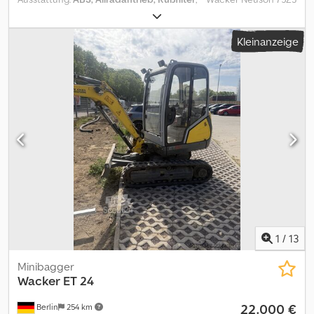
Minibagger * Bj: 2015 * Bst: 3.679 h * Gewicht: 8.382 kg * SWE
Dedpfx Ajznrw Isczeck * 1 x hydr. Grabenlöffel * Vollverrohrung *
Kleinanzeige
mehr Bilder und Videos per Whatsapp * Angaben ohne Gewähr
und Zwischenverkauf vorbehalten.
1
/
13
Minibagger
Wacker
ET 24
22.000 €
Berlin
254 km