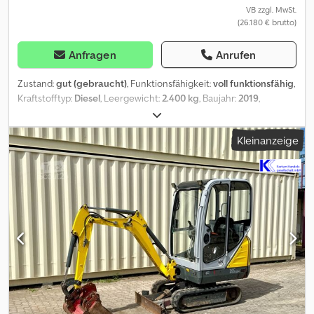
VB zzgl. MwSt.
(26.180 € brutto)
Anfragen
Anrufen
Zustand:
gut (gebraucht)
, Funktionsfähigkeit:
voll funktionsfähig
,
Kraftstofftyp:
Diesel
, Leergewicht:
2.400 kg
, Baujahr:
2019
,
Betriebsstunden:
1.008 h
, Maschinen-/Fahrzeugnummer:
ET 24
,
Hallo, verkaufe meinen ET 24 Minibagger mit nur 1008
Kleinanzeige
Betriebsstunden, der Minibagger ist in einem guten Zustand. 1
Stück Schwenkbaren Grabenräumer 2 Stück Tieflöffel Netto
22.000€ Brutto 26.180€ Dcjdpfx Aszp Sa Soczok