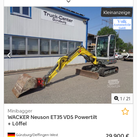
mm, Greif + Hammer Linie, LED Beleuchtung, Motor JANMAR,
guter Zustand, Fahrzeug kann mit Werbung beklebt und/oder
Kleinanzeige
beschriftet sein SI85823 Unser Angebot ist generell ohne neue
TÜV-Abnahme. Falls neue TÜV-Abnahme erwünscht, unterbreiten
wir Ihnen gerne ein Angebot unserer Partnerwerkstätten!
Fahrzeug kann mit Werbung beklebt und/oder beschriftet sein.
Es gelten unsere allgemeinen Liefer- und Zahlungsbedingungen.
Gerne erstellen wir Ihnen für dieses Objekt ein Finanzierungs-
oder Leasingangebot. Dodpfx Acswkzd Eezsck Bitte sprechen Sie
uns an!
1
/
21
Minibagger
WACKER
Neuson ET35 VDS Powertilt
+ Löffel
29.900 €
Günzburg/Deffingen-West