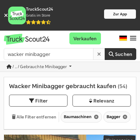
TruckScout24
Zur App
Gratis im Store
Verkaufen
Suchen
/ ... / Gebrauchte Minibagger
Wacker Minibagger gebraucht kaufen
(54)
Filter
Relevanz
Baumaschinen
Bagger
Mi
Alle Filter entfernen