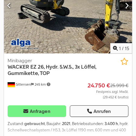
for more information
1
/
15
Minibagger
WACKER
EZ 26, Hydr. S.W.S., 3x Löffel,
Gummikette, TOP
24.750 €
Sittensen
245 km
25.999 €
Festpreis zzgl. MwSt.
(29.452 € brutto)
Anfragen
Anrufen
Zustand:
gebraucht
, Baujahr:
2021
, Betriebsstunden:
3.400 h
, hydr.
Schnellwechselsystem / HS3, 3x Löffel 1190 mm, 600 mm und 400