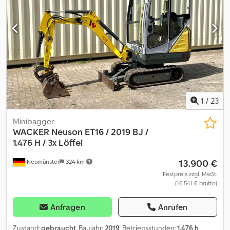
Whats App ?Alle Angaben ohne Gewähr und Garantie, Irrtümer
und Zwischenverkauf vorbehalten. ?
1
/
23
Minibagger
WACKER
Neuson ET16 / 2019 BJ /
1.476 H / 3x Löffel
13.900 €
Neumünster
324 km
Festpreis zzgl. MwSt.
(16.541 € brutto)
Anfragen
Anrufen
Zustand:
gebraucht
, Baujahr:
2019
, Betriebsstunden:
1.476 h
,