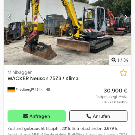
please call: Erik Kortum: Whats App ?Alle Angaben ohne Gewähr
und Garantie, Irrtümer und Zwischenverkauf vorbehalten. ?
1
/
34
Minibagger
WACKER
Neuson 75Z3 / Klima
30.900 €
Friedberg
151 km
Festpreis zzgl. MwSt.
(36.771 € brutto)
Anfragen
Anrufen
Zustand:
gebraucht
, Baujahr:
2015
, Betriebsstunden:
3.679 h
,
Ausstattung:
ABS, Allradantrieb, Rußfilter
, * Wacker Neuson 75Z3