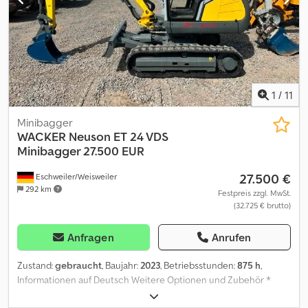
am Lager !!! Pegasus Anhänger GmbH Am Sinnerhoop 17 58285
Gevelsberg Tel.: Fax:
1
/
11
Minibagger
WACKER
Neuson ET 24 VDS
Minibagger 27.500 EUR
27.500 €
Eschweiler/Weisweiler
292 km
Festpreis zzgl. MwSt.
(32.725 € brutto)
Anfragen
Anrufen
Zustand:
gebraucht
, Baujahr:
2023
, Betriebsstunden:
875 h
,
Informationen auf Deutsch Weitere Optionen und Zubehör *
Batterietrennschalter * Gummiketten * Hammerhydraulik *