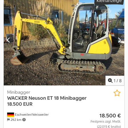
Kleinanzeige
1
/
8
Minibagger
WACKER
Neuson ET 18 Minibagger
18.500 EUR
18.500 €
Eschweiler/Weisweiler
292 km
Festpreis zzgl. MwSt.
(22.015 € brutto)