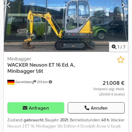
breit, Grabenräumlöffel 700 mm breit, Lademaße L x B x H 2.747 x
730 x 2.261 mm Dsdpfxevhthle Aczsck
1
/
7
Minibagger
WACKER
Neuson ET 16 Ed. A,
Minibagger 1,6t
21.008 €
Gevelsberg
215 km
Festpreis zzgl. MwSt.
(25.000 € brutto)
Anfragen
Anrufen
Zustand:
gebraucht
, Baujahr:
2021
, Betriebsstunden:
40 h
, Wacker
Neuson 2 ET 16, Minibagger 1,6t Edition A Dcodpfx Acow U Iizszjk