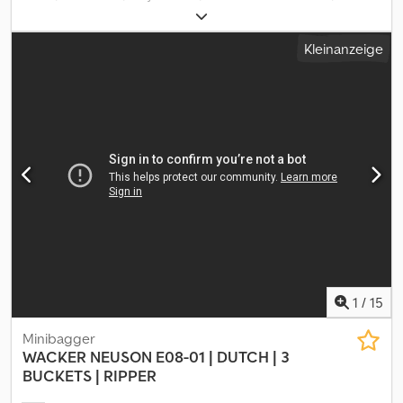
Allgemeine Informationen Baujahr: 2018 Verwendungszweck:
Bauwesen Technische Informationen Zylinderzahl: 3 Antrieb:
Kleinanzeige
Raupe Gewichte Leergewicht: 1.110 kg Zuladung: 1 kg zGG: 1.111 kg
Funktionell CE-Kennzeichnung: ja Dsdpfxjzmm Dms Aczeck
Zustand Technischer Zustand: gut Optischer Zustand: gut
1
/
15
Minibagger
WACKER NEUSON
E08-01 | DUTCH | 3
BUCKETS | RIPPER