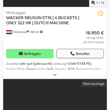
1
/
15
Minibagger
WACKER NEUSON
ET16 | 4 BUCKETS |
ONLY 322 HR | DUTCH MACHINE
16.950 €
Marknesse
358 km
VB zzgl. MwSt.
(20.510 € brutto)
Anfragen
Anrufen
Zustand:
sehr gut (gebraucht)
, Leistung:
13 kW (17,68 PS)
,
Kraftstofftyp:
Diesel
, Farbe:
Gelb
, Baujahr:
2018
, Betriebsstunden:
322 h
, Ausstattung:
Kabine
, Baujahr: 2018 Antrieb: Raupe
Zylinderzahl: 3 Dcjdezncfcjpfx Aczjk Leergewicht: 1.723 kg CE-
Kleinanzeige
Kennzeichnung: ja Technischer Zustand: sehr gut Optischer
Zustand: sehr gut