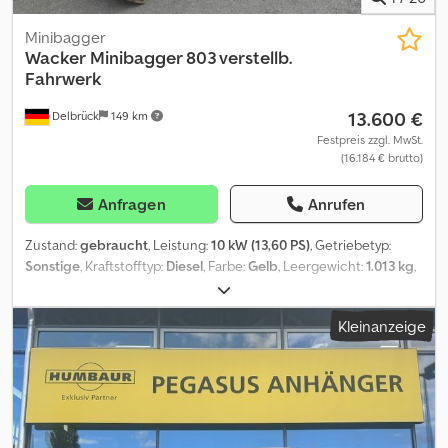
Minibagger
Wacker
Minibagger 803 verstellb.
Fahrwerk
13.600 €
Delbrück
149 km
Festpreis zzgl. MwSt.
(16.184 € brutto)
Anfragen
Anrufen
Zustand:
gebraucht
, Leistung:
10 kW (13,60 PS)
, Getriebetyp:
Sonstige
, Kraftstofftyp:
Diesel
, Farbe:
Gelb
, Leergewicht:
1.013 kg
,
Betriebsgewicht:
1.013 kg
, Kettenzustand:
80 %
, Erstzulassung:
01/2020
, Emissionsklasse:
keine
, Schaufelbreite:
8.000 mm
,
Kleinanzeige
Federung:
Sonstige
, Betriebsstunden:
1.040 h
, Fahrerkabine:
Sonstige
, Arbeitsbreite:
780 mm
, Diesel, Grundfarbe: gelb
Aufbautyp: Wacker Neuson Minibagger 803, 3 Zylinder Yanmar
Dieselmotor mit 9,9 kw / 13,45 PS, Eigengewicht 1.012 kg, ( incl.
Tieflöffel und Schutzdach (55kg) ), Teleskopfahrwerk 700 / 860
mm, mech. Schnellwechsler MS 01, Tieflöffel mit Zähne 300 mm