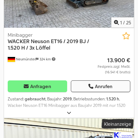
1
/
25
Minibagger
WACKER
Neuson ET16 / 2019 BJ /
1.520 H / 3x Löffel
13.900 €
Neumünster
324 km
Festpreis zzgl. MwSt.
(16.541 € brutto)
Anfragen
Anrufen
Zustand:
gebraucht
, Baujahr:
2019
, Betriebsstunden:
1.520 h
,
Wacker Neuson ET16 Minibagger aus Baujahr 2019 mit nur 1.520
Betriebsstunden ! ----* Hersteller: Wacker Neuson * Typ: ET16 *
Baujahr: 2019 * Abgelesene Betriebsstunden: ca. 1.520 *
Kleinanzeige
Betriebsgewicht: ca. 1.715 Kg * Inkl. 3 x Löffel * Volle Kabine *
Verbreiterbares Laufwerk Djdpfx Acezp Th Djzock * Video auf
Anfrage * Preis: 13.900 Euro, netto + 19% MwSt. ---- Für weitere