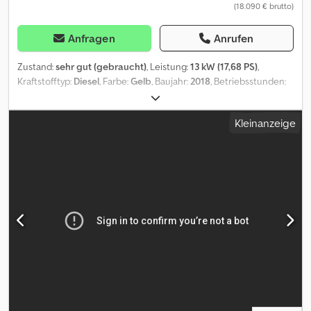
(18.090 € brutto)
Anfragen
Anrufen
Zustand:
sehr gut (gebraucht)
, Leistung:
13 kW (17,68 PS)
,
Kraftstofftyp:
Diesel
, Farbe:
Gelb
, Baujahr:
2018
, Betriebsstunden:
970 h
, Ausstattung:
Kabine
, = Weitere Optionen und Zubehör = -
Arbeitsscheinwerfer vorne = Weitere Informationen = Baujahr:
Kleinanzeige
2018 Antrieb: Raupe Dsdpfxsznckrj Aczock Zylinderzahl: 3
Leergewicht: 1.715 kg CE-Kennzeichnung: ja Technischer Zustand:
sehr gut Optischer Zustand: sehr gut