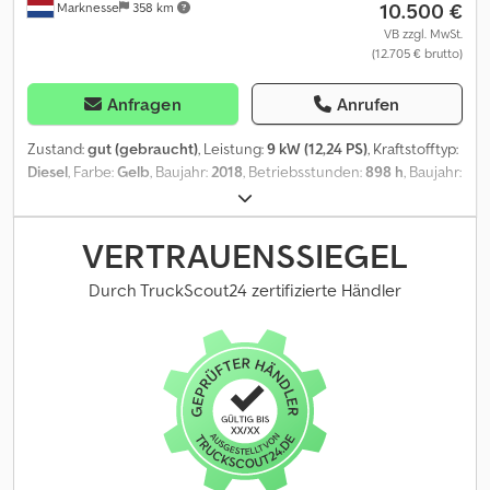
10.500 €
Marknesse
358 km
VB zzgl. MwSt.
(12.705 € brutto)
Anfragen
Anrufen
Zustand:
gut (gebraucht)
, Leistung:
9 kW (12,24 PS)
, Kraftstofftyp:
Diesel
, Farbe:
Gelb
, Baujahr:
2018
, Betriebsstunden:
898 h
, Baujahr:
2018 Antrieb: Raupe Zylinderzahl: 3 Dedpfx Acezmm Aiozjck
Leergewicht: 1.110 kg CE-Kennzeichnung: ja Technischer Zustand:
gut Optischer Zustand: gut
VERTRAUENSSIEGEL
Durch TruckScout24 zertifizierte Händler