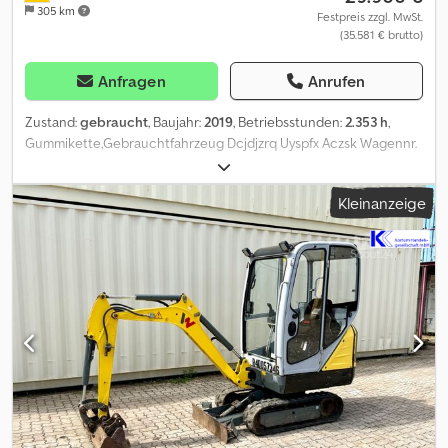
305 km
Festpreis zzgl. MwSt.
(35.581 € brutto)
Anfragen
Anrufen
Zustand:
gebraucht
, Baujahr:
2019
, Betriebsstunden:
2.353 h
,
Gummikette,Gebrauchtfahrzeug Dcjdjzrq Uyspfx Aczsk Wagennr.
3405 Wacker Neuson ET 35 Minibagger, Baujahr: 2019, Betriebsstd.
2353, Einsatzgewicht: 4043 kg, Yanmar 3-Zylinder-Dieselmotor mit
Kleinanzeige
13,2, 300 mm Gummiketten, 1.600 mm Schild, Hydraulikanschlüsse
für Anbaugeräte, Helac Powertilt hydraulischer Schnellwechsler
PTA-050, 1 x 800 mm Tieflöffel, Bei Anfragen Bitte , Irrtümer und
Zwischenverkauf vorbehalten