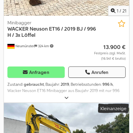
1
/
21
Minibagger
WACKER
Neuson ET16 / 2019 BJ / 996
H / 3x Löffel
13.900 €
Neumünster
324 km
Festpreis zzgl. MwSt.
(16.541 € brutto)
Anfragen
Anrufen
Zustand:
gebraucht
, Baujahr:
2019
, Betriebsstunden:
996 h
,
Wacker Neuson ET16 Minibagger aus Baujahr 2019 mit nur 996
Betriebsstunden ! ----* Hersteller: Wacker Neuson Dedpfx Ajzrq T
Ajczjck * Typ: ET16 * Baujahr: 2019 * Abgelesene Betriebsstunden:
Kleinanzeige
ca. 996 * Letzter Service bei ca. 900 Stunden. * Betriebsgewicht:
ca. 1.715 Kg * Inkl. 3 x Löffel * Volle Kabine * Verbreiterbares
Laufwerk * Video auf Anfrage * Preis: 13.900 Euro, netto + 19%
MwSt. ---- Für weitere Fragen bitte anrufen: For more question