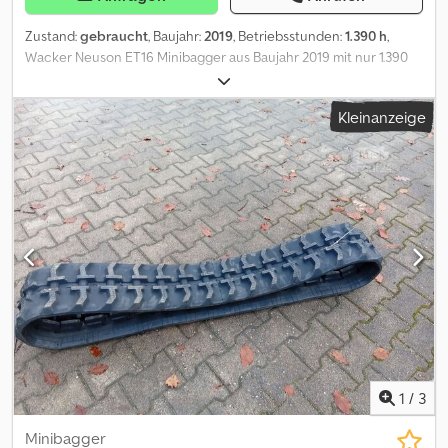
Zustand:
gebraucht
, Baujahr:
2019
, Betriebsstunden:
1.390 h
,
Wacker Neuson ET16 Minibagger aus Baujahr 2019 mit nur 1.390
Betriebsstunden ! ----* Hersteller: Wacker Neuson * Typ: ET16 *
Baujahr: 2019 * Abgelesene Betriebsstunden: ca. 1.390 * Letzter
Kleinanzeige
Service bei ca. 1.164 Stunden. * Betriebsgewicht: ca. 1.715 Kg * Inkl.
3 x Löffel Dodpfezp Th Rjx Aczjck * Volle Kabine * Verbreiterbares
Laufwerk * Video auf Anfrage * Preis: 13.900 Euro, netto + 19%
MwSt. ---- Für weitere Fragen bitte anrufen: For more question
please call: Erik Kortum: Whats App ?Alle Angaben ohne Gewähr
und Garantie, Irrtümer und Zwischenverkauf vorbehalten. ?
1
/
3
Minibagger