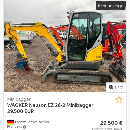
Schnellwechsler * Standard Tieflöffel Anmerkungen Baujahr
Kleinanzeige
2023, 875 h, Betriebsgewicht 2448 kg, Motorleistung 13,8 kW,
hydraulischer Schnellwechsler Verachtert CW 05, 1 Tieflöffel,
hydraulische Zusatzleitung, Arbeitsscheinwerfer, langer Stiel, LED
Arbeitsscheinwerfer vorne und hinten, neue Gummiketten
Nettopreis: 27.500 EUR Mwst. 19 % Bruttopreis: 32.725 EUR
Irrtümer und Zwischenverkauf vorbehalten! Weitere
Informationen Kraftstofftyp: Diesel Antrieb: Raupe Leistung: 14 kW
(19 PS) Motormarke: Yanmar Wenden Sie sich an Philip Müller , ,
p-), um weitere Informationen zu erhalten.----Information in
English Additional options and accessories * Battery
disconnector * Hammer hydr. function * Quick coupler * Rubber
tracks * Standard digging bucket More information Dedpfx Ajy Rc
H Usczeck Type of fuel: Diesel Drive: Track Power: 14 kW (19 HP)
Make of engine: Yanmar Rental currency: EUR Please contact
1
/
11
Philip Müller , , p-) for more information
Minibagger
WACKER
Neuson EZ 26-2 Minibagger
29.500 EUR
29.500 €
Eschweiler/Weisweiler
292 km
Festpreis zzgl. MwSt.