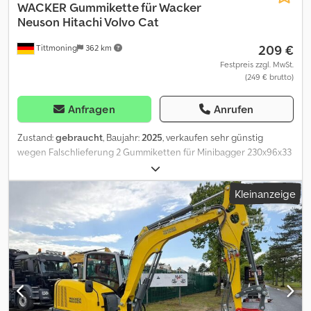
WACKER
Gummikette für Wacker
Neuson Hitachi Volvo Cat
209 €
Tittmoning
362 km
Festpreis zzgl. MwSt.
(249 € brutto)
Anfragen
Anrufen
Zustand:
gebraucht
, Baujahr:
2025
, verkaufen sehr günstig
wegen Falschlieferung 2 Gummiketten für Minibagger 230x96x33
Hersteller ITR sehr gute Qualität Achtung Preis pro Stück Po
paßend z.B.für Wacker Neuson ,Cat.Schaeff,Zeppelin Volvo JCB
Kleinanzeige
Hitachi Libra und viele andere weitere Gummiketten auf Anfrage
Achtung Arbeiter gesucht M/D/W auf 580,-¤Basis bevorzugt
Schlosser oder Mechaniker Dcodpszqhtwofx Aczjk