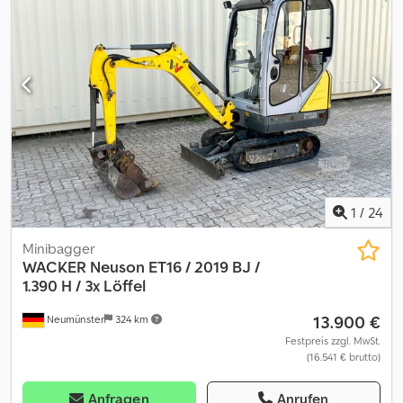
Fragen bitte anrufen: For more question please call: Erik Kortum:
Whats App ?Alle Angaben ohne Gewähr und Garantie, Irrtümer
und Zwischenverkauf vorbehalten. ?
1
/
24
Minibagger
WACKER
Neuson ET16 / 2019 BJ /
1.390 H / 3x Löffel
13.900 €
Neumünster
324 km
Festpreis zzgl. MwSt.
(16.541 € brutto)
Anfragen
Anrufen