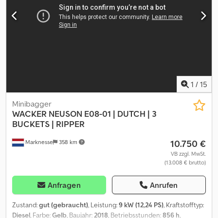
1
/
15
Minibagger
WACKER NEUSON
E08-01 | DUTCH | 3
BUCKETS | RIPPER
10.750 €
Marknesse
358 km
VB zzgl. MwSt.
(13.008 € brutto)
Anfragen
Anrufen
Zustand:
gut (gebraucht)
, Leistung:
9 kW (12,24 PS)
, Kraftstofftyp:
Diesel
, Farbe:
Gelb
, Baujahr:
2018
, Betriebsstunden:
856 h
,