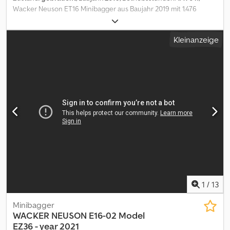
Wacker Neuson ET16 Minibagger aus Baujahr 2019 mit 1.476
Betriebsstunden: ----* Hersteller: Wacker Neuson * Typ: ET16 *
Baujahr: 2019 * Abgelesene Betriebsstunden: ca. 1.476 *
Kleinanzeige
Betriebsgewicht: ca. 1.715 Kg * Inkl. 3 x Löffel * Volle Kabine *
Verbreiterbares Laufwerk * Video auf Anfrage * Preis: 13.900 Euro,
netto + 19% MwSt. ---- Für weitere Fragen bitte anrufen: For more
question please call: Dodszqxmhopfx Aczsck Erik Kortum: Whats
App ?Alle Angaben ohne Gewähr und Garantie, Irrtümer und
Zwischenverkauf vorbehalten. ?
1
/
13
Minibagger
WACKER NEUSON
E16-02 Model
EZ36 - year 2021