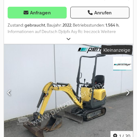
Anfragen
Anrufen
Zustand:
gebraucht
, Baujahr:
2022
, Betriebsstunden:
1.564 h
,
Informationen auf Deutsch Djdpfx Asy Rc Ireczock Weitere
Optionen und Zubehör * Gummiketten * Schnellwechsler
Anmerkungen Baujahr 2022, 1375 h, Betriebsgewicht 1992 kg,
Kleinanzeige
Motorleistung 13,8 kW, Yanmar Motor, LED-Arbeitsscheinwerfer,
mechanischer Schnellwechsler Lehnhoff MS 01, 1 Löffel,
Lasthaken, Batterietrennschalter, Verstellfahrwerk, langer Stiel,
hydraulische Zusatzleitung, neuwertige Gummiketten Nettopreis:
18.500 EUR Mwst. 19 % Bruttopreis: 22.015 EUR Irrtümer und
Zwischenverkauf vorbehalten! Weitere Informationen
Kraftstofftyp: Diesel Antrieb: Raupe Leistung: 14 kW (19 PS)
Motormarke: Yanmar Wenden Sie sich an Philip Müller , , p-), um
weitere Informationen zu erhalten.----Information in English
Additional options and accessories * Quick coupler * Rubber
tracks More information Type of fuel: Diesel Drive: Track Power: 14
kW (19 HP) Make of engine: Yanmar Rental currency: EUR Please
contact Philip Müller , , p-) for more information
1
/
20