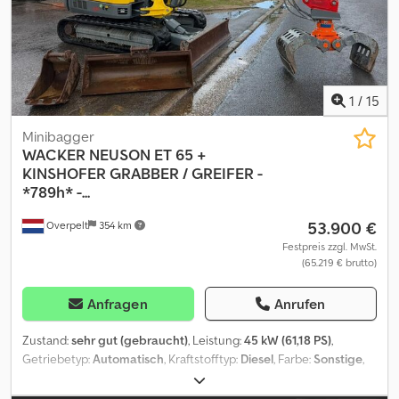
1
/
15
Minibagger
WACKER NEUSON
ET 65 +
KINSHOFER GRABBER / GREIFER -
*789h* -...
53.900 €
Overpelt
354 km
Festpreis zzgl. MwSt.
(65.219 € brutto)
Anfragen
Anrufen
Zustand:
sehr gut (gebraucht)
, Leistung:
45 kW (61,18 PS)
,
Getriebetyp:
Automatisch
, Kraftstofftyp:
Diesel
, Farbe:
Sonstige
,
Anzahl der Sitzplätze:
1
, Erstzulassung:
06/2021
, Baujahr:
2021
,
Betriebsstunden:
789 h
, = Weitere Optionen und Zubehör = - A/C