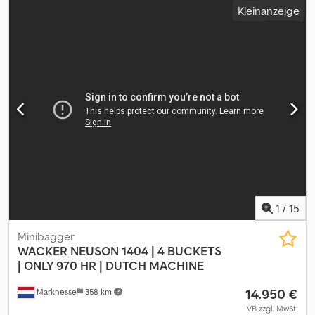
Kleinanzeige
- AIR CONDITION - RUCKFAHRTKAMERA = Anmerkungen =
Antriebsstrang Stufe (Tier): Stage V / Tier V Allgemein
Dcjdpezpbicsfx Aczek Produktionsland: AUSTRIA Zustand CE-Typ:
CE, EPA, TÜV = Weitere Informationen = Technische
Informationen Zylinderzahl: 4 Motorhubraum: 2.220 cc Antrieb:
Raupe Motortyp: PERKINS 404J-E22T Gewichte Leergewicht:
6.271 kg Zuladung: 280 kg zGG: 6.551 kg Funktionell
Schnellwechselsystem: Ja CE-Kennzeichnung: ja Zustand
Technischer Zustand: sehr gut Optischer Zustand: sehr gut
1
/
15
Minibagger
WACKER NEUSON
1404 | 4 BUCKETS
| ONLY 970 HR | DUTCH MACHINE
14.950 €
Marknesse
358 km
VB zzgl. MwSt.