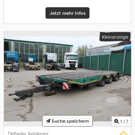
generell ohne neue TÜV-Abnahme. Falls neue TÜV-Abnahme
erwünscht, unterbreiten wir Ihnen gerne ein Angebot unserer
Jetzt mehr Infos
Partnerwerkstätten! Fahrzeug kann mit Werbung beklebt
und/oder beschriftet sein. Es gelten unsere allgemeinen Liefer-
und Zahlungsbedingungen.
Kleinanzeige
Suche speichern
1
/
7
Tieflader Anhänger