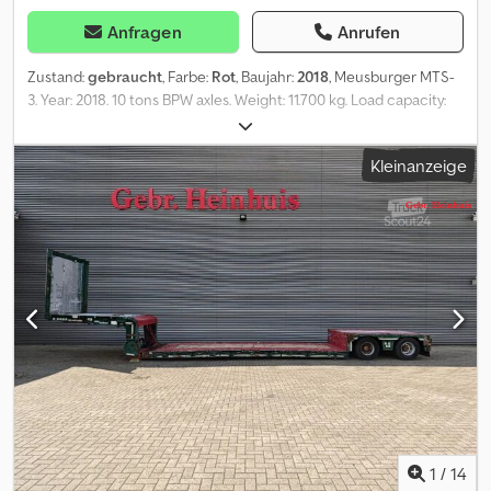
Anfragen
Anrufen
Zustand:
gebraucht
, Farbe:
Rot
, Baujahr:
2018
, Meusburger MTS-
3. Year: 2018. 10 tons BPW axles. Weight: 11.700 kg. Load capacity:
36.300 kg. Max weight: 48.000 kg. Kingpin load: 18.000 kg. 1st axle
liftaxle. 3th axle steering axle. Airsuspension. Slitted floor. Winch.
Kleinanzeige
Hydraulic bridge from floor-neck. Lenght: 3420 mm. Hydraulic
works on NATO electricity from the truck. 2 point hydraulic
outriggers on the back. 2 way hydraulic ramps: -hydraulic from left
to right. - lenght: 4600 mm. Toolboxes. Dimmensions: Neck: L: 3750
mm. W: 2550 mm. H: 1440 mm. Kingpin height: 1200 mm. Floor: L:
9730 mm. W: 2550 mm. H: 900 - 950 mm. Tyres: 70%. Dodpfx Afjzn Nl
Aedjck German Trailer! ID NR: 408. The General Terms and
Conditions of Heinhuis are applicable to all adverts, offers and
quotations by Heinhuis, all agreements entered into by Heinhuis
and the negotiations preceding them. By any form of response
you accept the applicability of the General Terms and Conditions
of Heinhuis and you declare that you have taken note of these
General Terms and Conditions. Our prices are export netto
prices. = Weitere Informationen = Baujahr: 2018 Leergewicht:
1
/
14
11.700 kg Zuladung: 36.300 kg zGG: 48.000 kg =