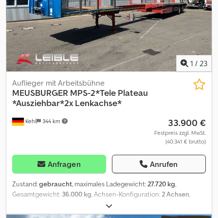
30 76m. Joana CordeiroPortuguês, Español, Italiano, English,
Profil: 10 / 10 / 9 / 9 / 9 / 9 / 7 / 7 / 7 / 7 / 7 / 5 mm TÜV gültig bis SP
Deutsch0049 176 603 590 29j. Liza ObodynskaUkrainian/?????,
gültig bis 07-2027 !!! ROZMAWIAM PO POLSKU !!! WE SPEAK
Russian/??-?????, En
ENGLISH !!!
1
/
23
Auflieger mit Arbeitsbühne
MEUSBURGER
MPS-2*Tele Plateau
*Ausziehbar*2x Lenkachse*
33.900 €
Kehl
344 km
Festpreis zzgl. MwSt.
(40.341 € brutto)
Anfragen
Anrufen
Zustand:
gebraucht
, maximales Ladegewicht:
27.720 kg
,
Gesamtgewicht:
36.000 kg
, Achsen-Konfiguration:
2 Achsen
,
Erstzulassung:
10/2014
, nächste Prüfung (TÜV):
11/2026
,
Laderaumlänge:
13.520 mm
, Laderaumbreite:
2.500 mm
,