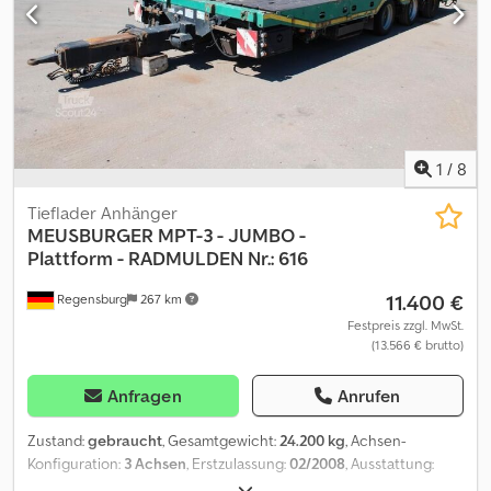
Heinhuis, all agreements entered into by Heinhuis and the
negotiations preceding them. By any form of response you
accept the applicability of the General Terms and Conditions of
Heinhuis and you declare that you have taken note of these
General Terms and Conditions. Our prices are export netto
prices. = Weitere Informationen = Baujahr: 2017 zGG: 38.500 kg
Preis: Auf Anfrage = Firmeninformationen = Für mehr
Informationen:
1
/
8
Tieflader Anhänger
MEUSBURGER
MPT-3 - JUMBO -
Plattform - RADMULDEN Nr.: 616
11.400 €
Regensburg
267 km
Festpreis zzgl. MwSt.
(13.566 € brutto)
Anfragen
Anrufen
Zustand:
gebraucht
, Gesamtgewicht:
24.200 kg
, Achsen-
Konfiguration:
3 Achsen
, Erstzulassung:
02/2008
, Ausstattung:
ABS
, Fahrzeug-Ident-Nr.: W09PT300880M49616 Leergewicht: