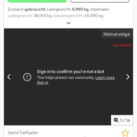
Zustand:
gebraucht
, Leergewicht:
6.990 kg
, maximales
Ladegewicht:
38.010 kg
, Gesamtgewicht:
45.000 kg
,
Erstzulassung:
08/2007
, Radstand:
1.810 mm
, Farbe:
Grau
,
Kilometerstand:
100 km
, Getriebetyp:
mechanisch
, Ausstattung:
Kleinanzeige
ABS
, Leergewicht: 6990kg, zulässiges Gesamtgewicht: 45000kg,
Elektronisches Bremssystem EBS, BPW Achsen
Containerverriegelungen 2 Lenkachsen Hydraulisch und
zwangsgelenkt !, Verkauf in Kommission, Unverbindliches
Angebot, Irrtum und Zwischenverkauf vorbehalten. Abbildung
muss nicht dem Angebot entsprechen. Dcsdpfxezr R Ake Afdek
1
/
14
Semi-Tieflader