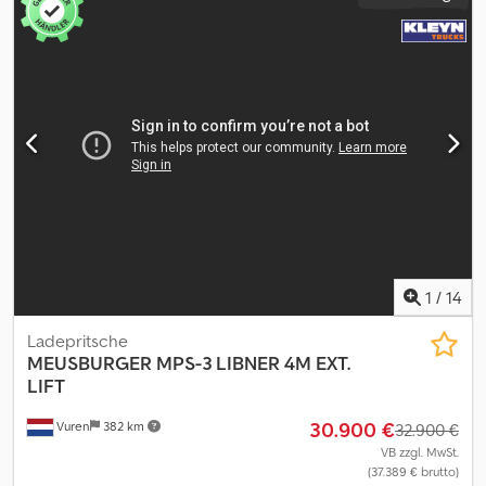
1
/
14
Ladepritsche
MEUSBURGER
MPS-3 LIBNER 4M EXT.
LIFT
30.900 €
Vuren
382 km
32.900 €
VB zzgl. MwSt.
(37.389 € brutto)