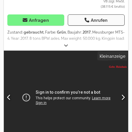
VB zzgl. MwSt.
(38.115 € brutto)
Anfragen
Anrufen
Zustand:
gebraucht
, Farbe:
Grün
, Baujahr:
2017
, Meusburger MTS-
4. Year: 2017. 8 tons BPW axles. Max weight: 50.000 kg. Kingpin load:
18.000 kg. 4 meter extandable. EBS ABS ALB. Twistlocks.
Airsuspensions. 3th and 4th axles steering axles (nachlaufachsen).
Kleinanzeige
Zink coated. Dimmensions: l: 3950 mm. W: 2550 mm. Dcsdpszn
Nhqsfx Afdsk H: 1100 mm. Kingpin height: 1000 mm. Floor: L: 9600
mm. W: 2550 mm. H: 800 mm. Tyres: 205/65R17,5 70%. Mega -
Lowdeck! ID NR: 466. The General Terms and Conditions of
Heinhuis are applicable to all adverts, offers and quotations by
Heinhuis, all agreements entered into by Heinhuis and the
negotiations preceding them. By any form of response you
accept the applicability of the General Terms and Conditions of
Heinhuis and you declare that you have taken note of these
General Terms and Conditions. Our prices are export netto
prices. = Weitere Informationen = Baujahr: 2017 zGG: 50.000 kg
Ausziehbarer Aufbau: Ja = Firmeninformationen = Für mehr
Informationen: