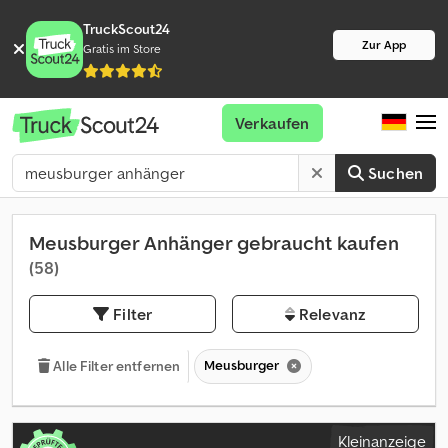
TruckScout24
Zur App
Gratis im Store
Verkaufen
Suchen
Meusburger Anhänger gebraucht kaufen
(58)
Filter
Relevanz
Meusburger
Alle Filter entfernen
Kleinanzeige