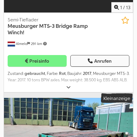
1
/
13
Semi-Tieflader
Meusburger
MTS-3 Bridge Ramp
Winch!
Almelo
291 km
Preisinfo
Anrufen
Zustand:
gebraucht
, Farbe:
Rot
, Baujahr:
2017
, Meusburger MTS-3.
Year: 2017. 10 tons BPW axles. Max weight: 38.500 kg. EBS ABS ALB.
Hydraulic from trailer works on NATO. Slitted floor. Hydraulic
bridge from floor - neck: - Lenght: 3450 mm. Winch. Hydr.
Kleinanzeige
extandable Ramp. Airsuspension. 3th axle steering axle (nachlauf
gelenkt). Dimmensions: Neck: L: 3370 mm. W: 2550 mm. H: 1300 mm.
Kingpin height: 1150 mm. Floor: L: 7100 + 2750 mm. W: 2550 mm.
Dcjdpfxjzn Ng Hs Afdok H: 900 mm. Tyres: 235/75R17,5 50%.
German Trailer! ID NR: 528. The General Terms and Conditions of
Heinhuis are applicable to all adverts, offers and quotations by