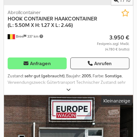
Abrollcontainer
HOOK CONTAINER
HAAKCONTAINER
(L: 5.50M X H: 1.27 X L: 2.46)
3.950 €
Bree
337 km
Festpreis zzgl. MwSt.
(4.780 € brutto)
Anfragen
Anrufen
Zustand:
sehr gut (gebraucht)
, Baujahr:
2005
, Farbe:
Sonstige
,
Verwendungszweck: Gütertransport Technischer Zustand: sehr
gut Dksdezr If Nepfx Ap Eor Optischer Zustand: sehr gut
Kleinanzeige