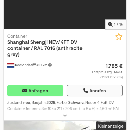
1
/
15
Container
Shanghai Shengji
NEW 4FT DV
container / RAL 7016 (anthracite
grey)
1.785 €
Roosendaal
419 km
Festpreis zzgl. MwSt.
(2.160 € brutto)
Anfragen
Anrufen
Zustand:
neu
, Baujahr:
2026
, Farbe:
Schwarz
, Neuer 4-Fuß-DV-
Container Innenmaße: 105 x 211 x 206 cm (L x B x H) = 4,60 m³ RAL
7016 (anthracite grey) = Weitere Informationen = Allgemeine
Informationen Baujahr: März 2026 Modelljahr: 2026 Dkjdpjzqtq Iefx
Kleinanzeige
Ap Ejr Maße Abmessungen (L x B x H): 120 x 220 x 226 cm