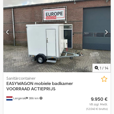
Gewichte Leergewicht: 670 kg Zuladung: 2.330 kg zGG: 3.000 kg
Zustand Allgemeiner Zustand: sehr gut Technischer Zustand:
sehr gut Optischer Zustand: sehr gut Produktsicherheit
Hersteller: Shanghai Shengji Weitere Informationen Wenden Sie
sich an Arne Honingh, um weitere Informationen zu erhalten.
1
/
14
Sanitärcontainer
EASYWAGON
mobiele badkamer
VOORRAAD ACTIEPRIJS
9.950 €
Langerak
386 km
VB zzgl. MwSt.
(12.040 € brutto)