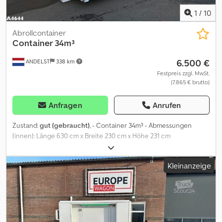
1
/
10
Abrollcontainer
Container 34m³
6.500 €
ANDELST
338 km
Festpreis zzgl. MwSt.
(7.865 € brutto)
Anfragen
Anrufen
Zustand:
gut (gebraucht)
, - Container 34m³ - Abmessungen
(innen): Länge 630 cm x Breite 230 cm x Höhe 231 cm
Dodszqbpxspfx Ap Eekr - Geeignet für Haken aufname - Haken
höhe: 145 cm - Hydraulisch betätigte Aluminium Umwelt ventile - 2
Kleinanzeige
hydraulische Kupplungen - Hintere Türen öffnen = Weitere
Informationen = Abmessungen (L x B x H): 675 x 255 x 258 cm
Technischer Zustand: gut Optischer Zustand: gut Hersteller:
Clean Mat Trucks B.V. Wageningsestraat 17 6673DB ANDELST, NL