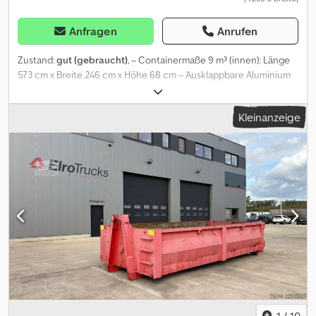
Anfragen
Anrufen
Zustand:
gut (gebraucht)
, – Containermaße 9 m³ (innen): Länge
573 cm x Breite 246 cm x Höhe 68 cm – Ausklappbare Aluminium
bordwände Dsdpfx Apeztbw Ij Eskr – Geeignet für Kabel
aufhname = Weitere Informationen = Abmessungen (L x B x H):
Kleinanzeige
610 x 250 x 100 cm Technischer Zustand: gut Optischer Zustand:
gut Hersteller: Clean Mat Trucks B.V. Wageningsestraat 17 6673DB
ANDELST, NL
1
/
10