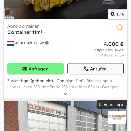
1
/
9
Abrollcontainer
Container 11m³
4.000 €
ANDELST
338 km
Festpreis zzgl. MwSt.
(4.840 € brutto)
Anfragen
Anrufen
Zustand:
gut (gebraucht)
, - Container 11m³ - Abmessungen
(innen): Länge 550 cm x Breite 233 cm x Höhe 85 cm - Geeignet
für Haken aufname - Haken aufname höhe: 157 cm - Manuell
klappbare Heckklappe: Höhe 45 cm x Breite 250 cm = Weitere
Kleinanzeige
Informationen = Abmessungen (L x B x H): 590 x 255 x 160 cm
Technischer Zustand: gut Optischer Zustand: gut Dsdpfx
Apjzqbvfs Eekr Hersteller: Clean Mat Trucks B.V. Wageningsestraat
17 6673DB ANDELST, NL