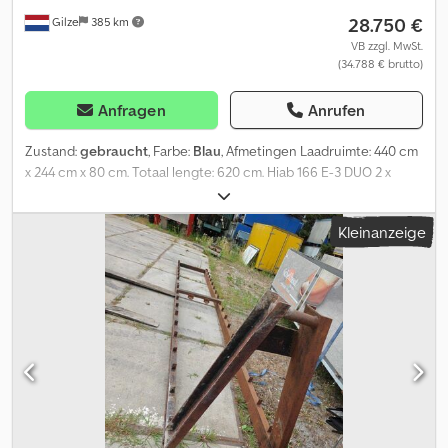
28.750 €
Gilze
385 km
VB zzgl. MwSt.
(34.788 € brutto)
Anfragen
Anrufen
Zustand:
gebraucht
, Farbe:
Blau
, Afmetingen Laadruimte: 440 cm
x 244 cm x 80 cm. Totaal lengte: 620 cm. Hiab 166 E-3 DUO 2 x
outrigger. 3 x hydraulic extension. Dksdpfx Ajw Ibf Ajp Ejr 5th + 6 th
function (Rotator- Graph) = Weitere Informationen = Kran: Hiab
Kleinanzeige
Typennummer: CONTAINER + HIAB 166 CRANE / KRA =
Firmeninformationen = ALLE PREISE SIND NETTO FUR DEN
EXPORT,Joris Versteijnen NL-DE-GB)Wouter Greutink NL-DE-GB-
ES-IT)Govorim po ryccki Wir bemühen uns nach Kraften, korrekte
Informationen anzugeben.Dennoch konnen aus den
eingestellten Texten keine Rechte hergeleitet werden.