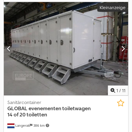
Eskr Technischer Zustand: gut Optischer Zustand: gut Schäden:
Kleinanzeige
keines = Firmeninformationen = Direkt vom Alleinimporteur aller
Marken! Keine Zwischenhändler, nur direkt vom Importeur.
GROSSER LAGERBESTAND, sofort lieferbar.
1
/
11
Sanitärcontainer
GLOBAL
evenementen toiletwagen
14 of 20 toiletten
Langerak
386 km