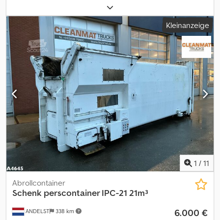
cm - Bodenstärke: 5 mm - Wand-, Front- und Türstärke: 3 mm -
Oberer Kranz: 90/5 Rohr - Rippenabstand: 500 mm -
Kleinanzeige
Kanalquerschnitt: 80x50x3mm/90x55x3mm - Feste Treppe links
am Kopfteil - Hakenhöhe: 1450 mm + Kabelsystem - Tragrahmen
aus Stahl: 180 mm - Unten: abgerundet - Kufenabstand: 1060 mm -
Rollen: 160 x 300 mm - Doppeltwirkende französische Türen mit
Zentralverriegelung - Haken für Planen - NEU, DIREKT AB LAGER
VERFÜGBAR!! = Weitere Informationen = Abmessungen (L x B x H):
640 x 250 x 150 cm Technischer Zustand: sehr gut Optischer
Zustand: sehr gut Hersteller: Clean Mat Trucks B.V.
Wageningsestraat 17 6673DB ANDELST, NL Dksdpfx Apezqbubo
Esr
1
/
11
Abrollcontainer
Schenk perscontainer IPC-21 21m³
6.000 €
ANDELST
338 km