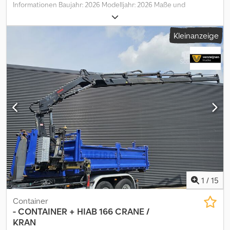
Informationen Baujahr: 2026 Modelljahr: 2026 Maße und
Gewichte zGG: 600 kg Abmessungen (L x B x H): 240 x 300 x 250
cm Zustand Allgemeiner Zustand: sehr gut Dedpfx Apozq Ancj
Kleinanzeige
Eokr Technischer Zustand: sehr gut Optischer Zustand: sehr gut
Schäden: keines Garantie Garantie: 12 Monate Produktsicherheit
Hersteller: Global Fliegenschmidt DE EU zuständig: Gilbert
Versluis Vlietskade 1703 4241 WJ Arkel, NL = Firmeninformationen
= Direkt vom Alleinimporteur aller Marken! Keine
Zwischenhändler, nur direkt vom Importeur. GROSSER
LAGERBESTAND, sofort lieferbar.
1
/
15
Container
-
CONTAINER + HIAB 166 CRANE /
KRAN