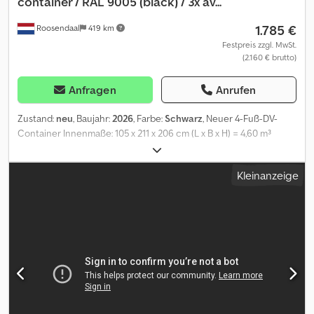
container / RAL 9005 (black) / 3x av...
1.785 €
Roosendaal
419 km
Festpreis zzgl. MwSt.
(2.160 € brutto)
Anfragen
Anrufen
Zustand:
neu
, Baujahr:
2026
, Farbe:
Schwarz
, Neuer 4-Fuß-DV-
Container Innenmaße: 105 x 211 x 206 cm (L x B x H) = 4,60 m³
Schwarz (RAL 9005) Dodpfszqu I Iox Ap Ejkr nur noch 3 Stück
verfügbar = Weitere Informationen = Allgemeine Informationen
Kleinanzeige
Baujahr: März 2026 Modelljahr: 2026 Maße Abmessungen (L x B x
H): 120 x 220 x 226 cm Gewichte Leergewicht: 670 kg Zuladung:
2.330 kg zGG: 3.000 kg Zustand Allgemeiner Zustand: sehr gut
Technischer Zustand: sehr gut Optischer Zustand: sehr gut
Produktsicherheit Hersteller: Shanghai Shengji Weitere
Informationen Wenden Sie sich an Arne Honingh, um weitere
Informationen zu erhalten.