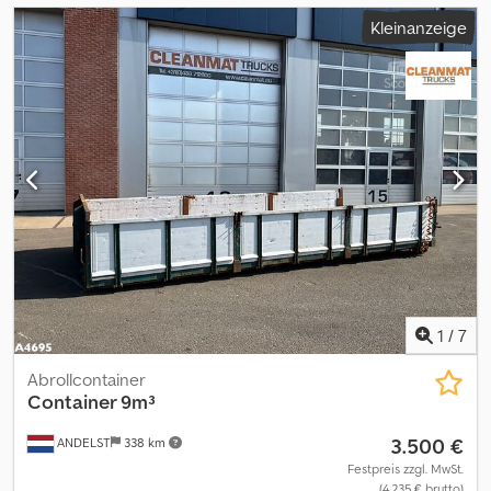
Kleinanzeige
1
/
7
Abrollcontainer
Container 9m³
3.500 €
ANDELST
338 km
Festpreis zzgl. MwSt.
(4.235 € brutto)