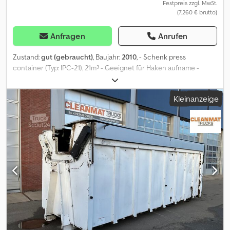
Festpreis zzgl. MwSt.
(7.260 € brutto)
Anfragen
Anrufen
Zustand:
gut (gebraucht)
, Baujahr:
2010
, - Schenk press
container (Typ: IPC-21), 21m³ - Geeignet für Haken aufname -
Hakenhöhe: 157 cm - Ex-Kommunal Pressecontainer! = Weitere
Informationen = Dkedjzqbrtepfx Ap Eer Abmessungen (L x B x H):
Kleinanzeige
730 x 255 x 260 cm Technischer Zustand: gut Optischer Zustand:
gut Hersteller: Clean Mat Trucks B.V. Wageningsestraat 17 6673DB
ANDELST, NL