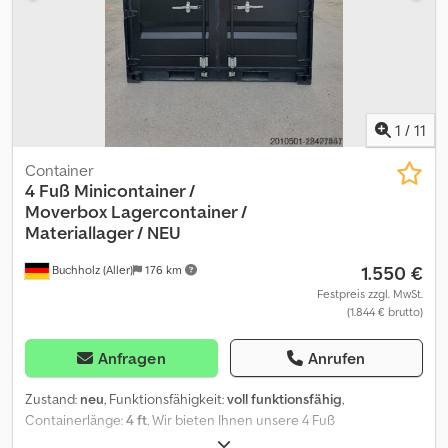
1
/
11
Container
4 Fuß Minicontainer /
Moverbox
Lagercontainer /
Materiallager / NEU
1.550 €
Buchholz (Aller)
176 km
Festpreis zzgl. MwSt.
(1.844 € brutto)
Anfragen
Anrufen
Zustand:
neu
, Funktionsfähigkeit:
voll funktionsfähig
,
Containerlänge:
4 ft
, Wir bieten Ihnen unsere 4 Fuß
Lagercontainer an. Der ideale Minilagercontainer, Moverbox für