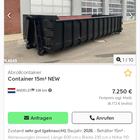
1
/
10
Abrollcontainer
Container 15m³ NEW
7.250 €
ANDELST
338 km
Festpreis zzgl. MwSt.
(8.772 € brutto)
Anfragen
Anrufen
Zustand:
sehr gut (gebraucht)
, Baujahr:
2026
, - Behälter 15m³ -
Abmessungen (innen): Länge 600 cm x Breite 230 cm x Höhe 110