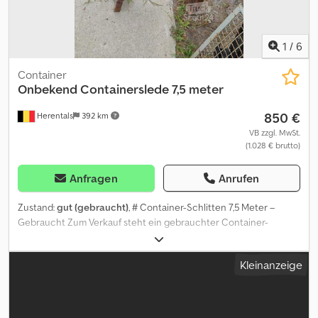
1
/
6
Container
Onbekend
Containerslede 7,5 meter
850 €
Herentals
392 km
VB zzgl. MwSt.
(1.028 € brutto)
Anfragen
Anrufen
Zustand:
gut (gebraucht)
, # Container-Schlitten 7,5 Meter –
Gebraucht Zum Verkauf steht ein gebrauchter Container-
Schlitten in gutem Zustand. ### Technische Daten * Länge: 7,5
Meter * Breite: 1,05 Meter (Standard) * Marke: unbekannt *
Kleinanzeige
Zustand: gebraucht * Standort: Herentals (Belgien) Der
Container-Schlitten eignet sich für verschiedene Container- und
Transportanwendungen. Ideal als Ersatz oder für ein
Neubauprojekt. Sofort verfügbar. Preis: 950 € Netto. Besichtigung