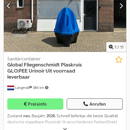
1
/
11
Sanitärcontainer
Global Fliegenschmidt
Plaskruis
GLO:PEE Urinoir Uit voorraad
leverbaar
Langerak
386 km
Preisinfo
Anrufen
Zustand:
neu
, Baujahr:
2026
, Schnell lieferbar, die beste Qualität
deutsche stapelbare PissoirsIn 14 verschiedenen FarbenDirekt
vom exklusiven Importeur!AusstattungFür die gleichzeitige