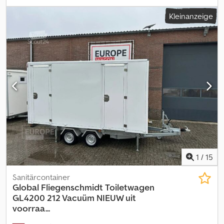
Zuhause oder die Baustelle. Außenmaße Länge: 1.200 mm Breite:
Kleinanzeige
2.200 mm Höhe: 2.260 mm Gewichttabelle Leergewicht: 670 kg
Max. Zuladung: 5.000 kg Rauminhalt: 6 m³ Alle Maßangaben sind
freibleibend. Werte können abweichen. Dsdeznyqijpfx Ap Ejkr
Abholung: Globaltainer GmbH, An der Autobahn 12 29690
Buchholz / Aller, Deutschland Deutschlandweite Lieferungen ggf.
mit Entladung durch LKW mit Ladekran Zwecks einer Anlieferung
kontaktieren Sie uns und wir erstellen Ihnen ein Angebot. Wir
freuen uns auf Ihre Anfrage ! Team Globaltainer
1
/
15
Sanitärcontainer
Global Fliegenschmidt
Toiletwagen
GL4200 212 Vacuüm NIEUW uit
voorraa...