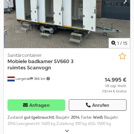
Alleinimporteur aller Marken! Keine Zwischenhändler, nur direkt
vom Importeur. GROSSER LAGERBESTAND, sofort lieferbar.
1
/
15
Sanitärcontainer
Mobiele badkamer SV660 3
ruimtes
Scanvogn
14.995 €
Langerak
386 km
VB zzgl. MwSt.
(18.144 € brutto)
Anfragen
Anrufen
Zustand:
gut (gebraucht)
, Baujahr:
2014
, Farbe:
Weiß
, Baujahr:
2014 Leergewicht: 1.400 kg Zuladung: 100 kg zGG: 1.500 kg
Abmessungen (L x B x H): 810 x 250 x 295 cm Dsdpfoy A Spcsx Ap