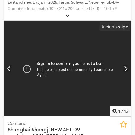
Zustand:
neu
, Baujahr:
2026
, Farbe:
Schwarz
, Neuer 4-Fuß-DV-
Container Innenmaße: 105 x 211 x 206 cm (L x B x H) = 4,60 m³
Schwarz (RAL 9005) noch 3 Stück verfügbar = Weitere
Informationen = Allgemeine Informationen Baujahr: März 2026
Kleinanzeige
Modelljahr: 2026 Maße Abmessungen (L x B x H): 120 x 220 x 226
cm Gewichte Leergewicht: 670 kg Zuladung: 2.330 kg zGG: 3.000
kg Zustand Allgemeiner Zustand: sehr gut Technischer Zustand:
sehr gut Optischer Zustand: sehr gut Dkedszqywbspfx Ap Esr
Produktsicherheit Hersteller: Shanghai Shengji Weitere
Informationen Wenden Sie sich an Arne Honingh, um weitere
Informationen zu erhalten.
1
/
13
Container
Shanghai Shengji
NEW 4FT DV