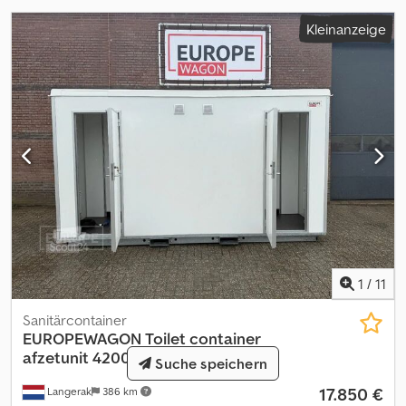
Kleinanzeige
1
/
11
Sanitärcontainer
EUROPEWAGON
Toilet container
afzetunit 4200 toiletwagen VOO...
Suche speichern
17.850 €
Langerak
386 km