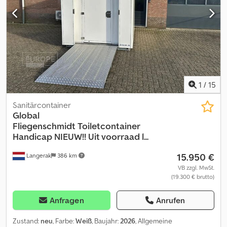
1
/
15
Sanitärcontainer
Global
Fliegenschmidt
Toiletcontainer
Handicap NIEUW!! Uit voorraad l...
15.950 €
Langerak
386 km
VB zzgl. MwSt.
(19.300 € brutto)
Anfragen
Anrufen
Zustand:
neu
, Farbe:
Weiß
, Baujahr:
2026
, Allgemeine