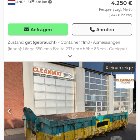
4.250 €
ANDELST
338 km
Festpreis zzgl. MwSt.
(5.142 € brutto)
Anfragen
Anrufen
Zustand:
gut (gebraucht)
, - Container 11m3 - Abmessungen
(innen): Länge 550 cm x Breite 233 cm x Höhe 85 cm - Geeignet
für Haken Aufnahmen - Hakenhöhe: 157cm - Manuell klappbare
Heckklappe: Höhe 45 cm x Breite 250 cm Dksdpjzqbvlsfx Ap Esr -
Kleinanzeige
Rollen = Weitere Informationen = Abmessungen (L x B x H): 590 x
255 x 160 cm Technischer Zustand: gut Optischer Zustand: gut
Hersteller: Clean Mat Trucks B.V. Wageningsestraat 17 6673DB
ANDELST, NL