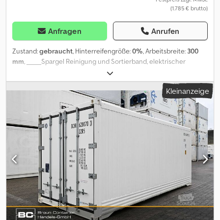
(1.785 € brutto)
Anfragen
Anrufen
Zustand:
gebraucht
, Hinterreifengröße:
0%
, Arbeitsbreite:
300
mm
, _____Spargel Reinigung und Sortierband, elektrischer
Anschluss, Wasser Anschluss,Lagerort:17094 Pragsdorf Crodsi
Ipffepfx Ag Aef
Kleinanzeige