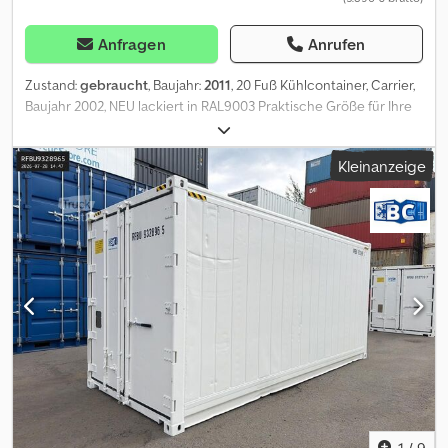
Anfragen
Anrufen
Zustand:
gebraucht
, Baujahr:
2011
, 20 Fuß Kühlcontainer, Carrier,
Baujahr 2002, NEU lackiert in RAL9003 Praktische Größe für Ihre
Wareneinlagerung, für begrenzte Stellflächen. Geeignet für In-
als auch Outdoor-Betrieb. Wir können jede beliebige Größe auf
Kleinanzeige
Bestellung fertigen. Gerne anfragen! Die gezeigten Bilder dienen
nur als Beispiel, das tatsächliche Produkt kann abweichen.
VERMIETUNG auch möglich: ab 10,00 Euro / Tag TECHNISCHE
ANGABEN: Fußbodenart: T-Fußboden Stromaufnahme: 380/440 V,
32A, 50Hz / 60Hz mit 5 polig-CEE Stecker für Landbetrieb
Innenraum: aus Edelstahl/Aluminium, lebensmittelgeeignet
Durchschnittlicher Stromverbrauch: 3-8 kWh Einstellbarer
Temperaturbereich: -25 ... +25 °C ( ideal für Wärmen und Kühlen)
Kältemittel: R134A / R449A ABMESSUNGEN: Außenmaße in mm:
6.058 x 2.438 x 2.591 (L x B x H) Innenmaße in mm: 5.456 x 2.294 x
2.260 (L x B x H) ZUSATZOPTIONEN: Credpfx Agsum Swre Aof LED
Lichtinstallation (komplett Set) PVC Vorhang, verschiebbar PVC
Vorhang, nicht verschiebbar Kürzung auf Wunschlänge
Installation eines Alu-Flachbodens Einbau einer seitlichen TK-
1
/
9