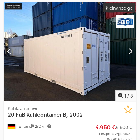
Kleinanzeige
1
/
8
Kühlcontainer
20 Fuß Kühlcontainer Bj. 2002
4.950 €
Hamburg
272 km
6.500 €
Festpreis zzgl. MwSt.
(5.890 € brutto)