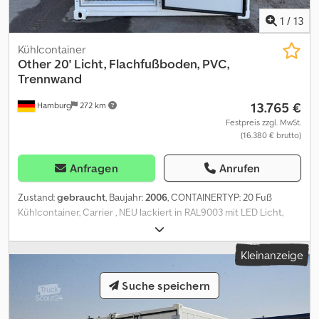
1
/
13
Kühlcontainer
Other
20' Licht, Flachfußboden, PVC,
Trennwand
13.765 €
Hamburg
272 km
Festpreis zzgl. MwSt.
(16.380 € brutto)
Anfragen
Anrufen
Zustand:
gebraucht
, Baujahr:
2006
, CONTAINERTYP: 20 Fuß
Kühlcontainer, Carrier , NEU lackiert in RAL9003 mit LED Licht,
Flachfußboden, PVC Fix klein vor der TK Tür, Trennwand mit TK
Tür - mit Isolierwand und Tür anstelle der Containertüren.
Kleinanzeige
Praktische Größe für Ihre Wareneinlagerung, für begrenzte
Stellflächen. Geeignet für In- als auch Outdoor-Betrieb. Wir
Suche speichern
können jede beliebige Größe auf Bestellung fertigen. Gerne
anfragen! VERMIETUNG auch möglich TECHNISCHE ANGABEN:
Stromaufnahme: 380/440 V, 32A, 50Hz / 60Hz mit 5 polig-CEE