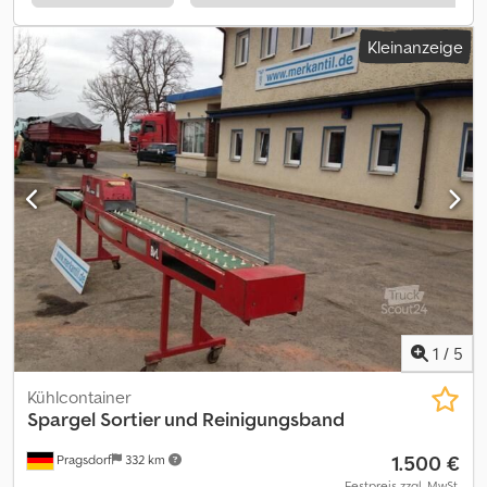
Manufacture: 2004/2005 Fully painted, valid CSC for 1 year, wind &
watertigh1t, valid Pre-Technical Inspection, working temp.: -25 to
Kleinanzeige
+25'. Wir verkaufen 10', 20' sowie 40' Kühlcontainer ob Carrier,
Thermo King oder Daikin Aggregat, neu oder gebraucht. Die
Container verlassen unseren Terminal: frisch geprüft, mit PTI - ok,
CSC - gültig, wind-/ wasserdicht, von -25 bis + 25°C einstellbar,
sofort einsatzbereit. Die Isolierung beträgt im Schnitt 10cm
(Herstellerabhängig). - fachspezifisch durch ein zertifiziertes
Unternehmen generalüberholt - fachmännische kostenlose
Beratung nach dem Kauf - günstige Ersatzteile für Kunden
Credpfx Aofi Skpjg Ajf Die Kühlcontainer stehen auf unserem
Depot im Hamburger Hafen und können jederzeit besichtigt
werden. Haben Sie noch Fragen , oder sind Sie auf der Suche
nach speziellen Containern ? Dann kontaktieren Sie uns gerne ,
unsere Mitarbeiter freuen sich schon auf Ihren Anruf / Email oder
Besichtigung
1
/
5
Kühlcontainer
Spargel Sortier und Reinigungsband
1.500 €
Pragsdorf
332 km
Festpreis zzgl. MwSt.