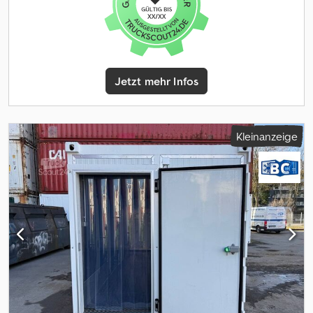
Trennwand mit single TK-Tür (Doppelkammercontainer)
Auffahrrampen Wunschlackierung Weitere Umbauten gerne auf
Anfrage! TRANSPORTLÖSUNG: Benötigen Sie eine
Transportlösung? Gerne! Wir liefern Ihren Container mit
regulären Lkw oder Kran-Lkw aus und stellen diesen bei Ihnen an
Ort und Stelle ab. Fragen Sie uns nach einem Angebot! Codpfx
Jetzt mehr Infos
Agsy Ian Rj Ajrf Alle Kühlaggregate sind gewartet und in
ausgezeichneter Qualität sowie Leistungsfähigkeit. Wir freuen
uns auf Ihre Kontaktaufnahme! BIMICON Container Service Ihr
Spezialist aus Hamburg BIMICON Kühlcontainer & Seecontainer
Kleinanzeige
seit 1996 in Deutschland und weltweit.