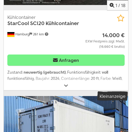
1
/
18
Kühlcontainer
StarCool
SCI20 Kühlcontainer
14.000 €
Hamburg
261 km
EXW Festpreis zzgl. MwSt.
(16.660 € brutto)
Anfragen
Zustand:
neuwertig (gebraucht)
, Funktionsfähigkeit:
voll
funktionsfähig
, Baujahr:
2024
, Containerlänge:
20 ft
, Farbe:
Weiß
,
Gesamtgewicht:
30.480 kg
, maximales Ladegewicht:
27.660 kg
,
Leergewicht:
2.820 kg
, Laderaumvolumen:
28,3 m³
,
Kleinanzeige
Maschinen-/Fahrzeugnummer:
BCHU628070-3
, Ausstattung:
Kühlaggregat
, Die Braun Container Handels-GmbH zählt seit
über 40 Jahren zum Kreis der fest etablierten deutschen
Anbieter hochwertiger Seefrachtcontainer, auf deren An- und
Verkauf, Instandsetzung und Vermietung das Unternehmen sich
spezialisiert hat. Zusätzlich werden auch Container-