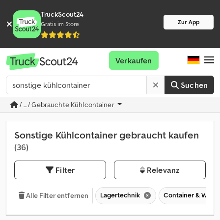
TruckScout24
Zur App
Gratis im Store
Verkaufen
Suchen
/ ... / Gebrauchte Kühlcontainer
Sonstige Kühlcontainer gebraucht kaufen
(36)
Filter
Relevanz
Lagertechnik
Container & Wech
Alle Filter entfernen