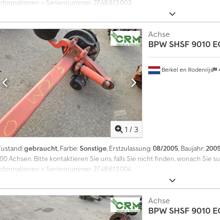
Informationen = Seriennummer: 27.48.613.003
Achse
BPW
SHSF 9010 E
Berkel en Rodenrijs
1
/
3
Zustand:
gebraucht
, Farbe:
Sonstige
, Erstzulassung:
08/2005
, Baujahr:
200
00 Achsen. Bitte kontaktieren Sie uns, falls Sie nicht finden, wonach Sie s
Informationen = Seriennummer: 27.48.613.004
Achse
BPW
SHSF 9010 E