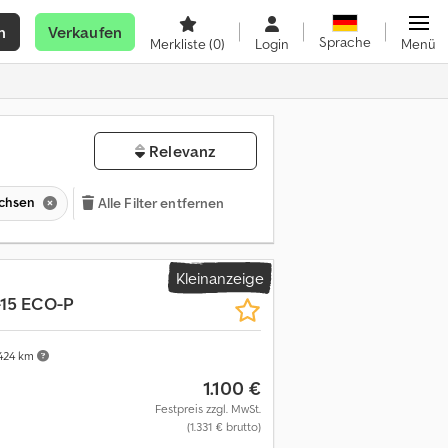
n
Verkaufen
Sprache
Merkliste
(0)
Login
Menü
Relevanz
chsen
Alle Filter entfernen
Kleinanzeige
15 ECO-P
424 km
1.100 €
Festpreis zzgl. MwSt.
(1.331 € brutto)