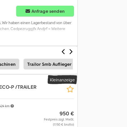
Anfrage senden
5
, Wir haben einen Lagerbestand von über
suchen. Cedpezruggjfx Andjrf = Weitere
schinen
Trailor Smb Auflieger
Van Hool Plattform A
Kleinanzeige
ECO-P /TRAILER
424 km
950 €
Festpreis zzgl. MwSt.
(1.150 € brutto)