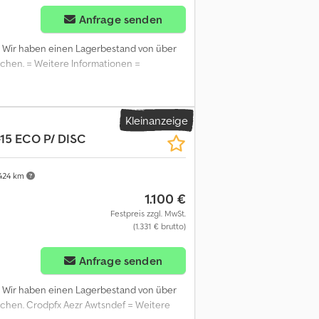
Anfrage senden
, Wir haben einen Lagerbestand von über
suchen. = Weitere Informationen =
Kleinanzeige
15 ECO P/ DISC
424 km
1.100 €
Festpreis zzgl. MwSt.
(1.331 € brutto)
Anfrage senden
, Wir haben einen Lagerbestand von über
 suchen. Crodpfx Aezr Awtsndef = Weitere