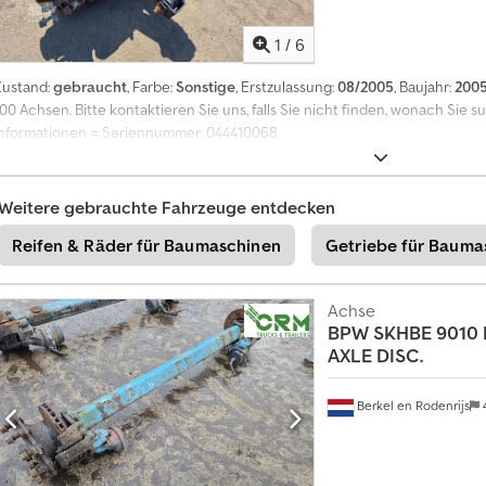
1
/
6
Zustand:
gebraucht
, Farbe:
Sonstige
, Erstzulassung:
08/2005
, Baujahr:
200
100 Achsen. Bitte kontaktieren Sie uns, falls Sie nicht finden, wonach Sie 
Informationen = Seriennummer: 044410068
Weitere gebrauchte Fahrzeuge entdecken
Reifen & Räder für Baumaschinen
Getriebe für Bauma
Achse
BPW
SKHBE 9010 
AXLE DISC.
Berkel en Rodenrijs