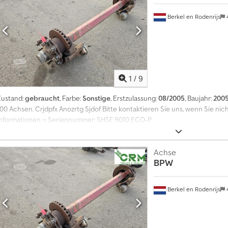
Berkel en Rodenrijs
1
/
9
Zustand:
gebraucht
, Farbe:
Sonstige
, Erstzulassung:
08/2005
, Baujahr:
200
100 Achsen. Crjdpfx Anozrtg Sjdof Bitte kontaktieren Sie uns, wenn Sie ni
Informationen = Seriennummer: SHSF 9010 ECO-P
Achse
BPW
Berkel en Rodenrijs