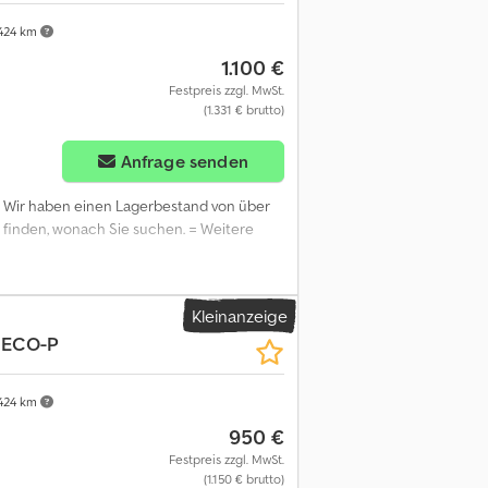
424 km
1.100 €
Festpreis zzgl. MwSt.
(1.331 € brutto)
Anfrage senden
, Wir haben einen Lagerbestand von über
ht finden, wonach Sie suchen. = Weitere
Kleinanzeige
 ECO-P
424 km
950 €
Festpreis zzgl. MwSt.
(1.150 € brutto)