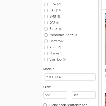
BPW
(71)
SAF
(42)
SMB
(8)
DAF
(6)
Benz
(5)
Mercedes-Benz
(5)
Carraro
(2)
Knorr
(1)
Nissan
(1)
Van Hool
(1)
Modell:
Preis:
-
Suche nach Bruttopreisen