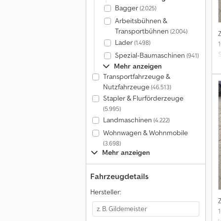
Bagger
(2.025)
Arbeitsbühnen &
Transportbühnen
(2.004)
Lader
(1.498)
Spezial-Baumaschinen
(941)
Mehr anzeigen
Transportfahrzeuge &
Nutzfahrzeuge
(46.513)
Stapler & Flurförderzeuge
(5.995)
Landmaschinen
(4.222)
Wohnwagen & Wohnmobile
(3.698)
Mehr anzeigen
Fahrzeugdetails
Hersteller: