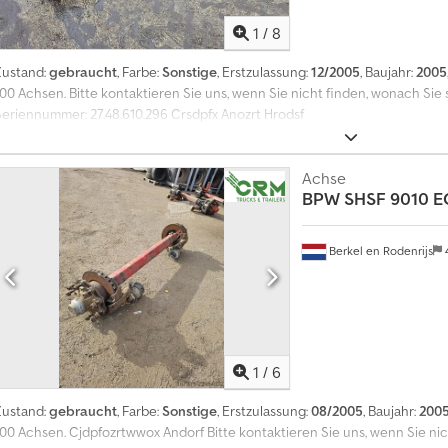
1
/
8
Zustand:
gebraucht
, Farbe:
Sonstige
, Erstzulassung:
12/2005
, Baujahr:
2005
100 Achsen. Bitte kontaktieren Sie uns, wenn Sie nicht finden, wonach Sie
Seriennummer: 27.48.610.296 Crsdpfx Anozrt Hrodsf
Achse
BPW
SHSF 9010 E
Berkel en Rodenrijs
1
/
6
Zustand:
gebraucht
, Farbe:
Sonstige
, Erstzulassung:
08/2005
, Baujahr:
200
100 Achsen. Cjdpfozrtwwox Andorf Bitte kontaktieren Sie uns, wenn Sie nic