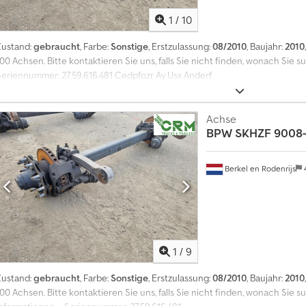
1
/
10
Zustand:
gebraucht
, Farbe:
Sonstige
, Erstzulassung:
08/2010
, Baujahr:
2010
100 Achsen. Bitte kontaktieren Sie uns, falls Sie nicht finden, wonach Sie 
Seriennummer: 27.59.616.481 Cedpfozr Ay Usx Anderf
Achse
BPW
SKHZF 9008-
Berkel en Rodenrijs
1
/
9
Zustand:
gebraucht
, Farbe:
Sonstige
, Erstzulassung:
08/2010
, Baujahr:
2010
100 Achsen. Bitte kontaktieren Sie uns, falls Sie nicht finden, wonach Sie