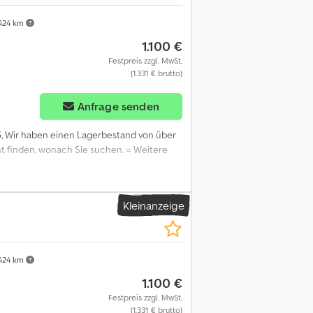
424 km
1.100 €
Festpreis zzgl. MwSt.
(1.331 € brutto)
Anfrage senden
5
, Wir haben einen Lagerbestand von über
cht finden, wonach Sie suchen. = Weitere
Kleinanzeige
424 km
1.100 €
Festpreis zzgl. MwSt.
(1.331 € brutto)