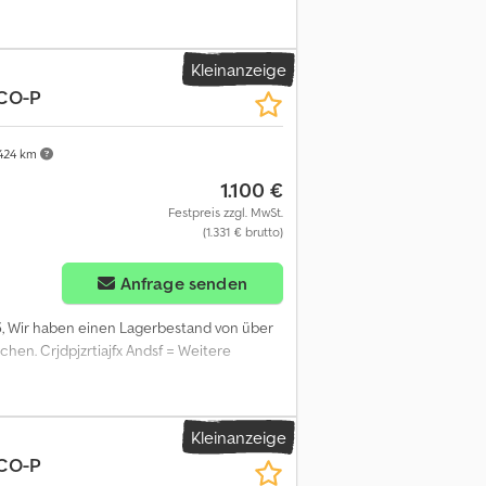
Kleinanzeige
CO-P
424 km
1.100 €
Festpreis zzgl. MwSt.
(1.331 € brutto)
Anfrage senden
5
, Wir haben einen Lagerbestand von über
uchen. Crjdpjzrtiajfx Andsf = Weitere
Kleinanzeige
CO-P