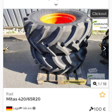
Alliance 8-Lochfestfelge Nabendurchmesser 200mm Lochkranz
275mm Einpresstiefe 205mm Profil etwa 20mm Auf diese
Clickout
Maschine können Sie Online bieten Der Startpreis beträgt 100.00
EUR excl. MwSt. Registrieren Sie sich kostenlos und bieten Sie
mit. Hier geht es zur Auktion: ----- ----- Dwsdpfxey Iqvro Ah Tea
Exciting Online Auction! Start bidding on NOW! ab-auction
1
/
18
Rad
Mitas
420/65R20
100 €
Lage
146 km