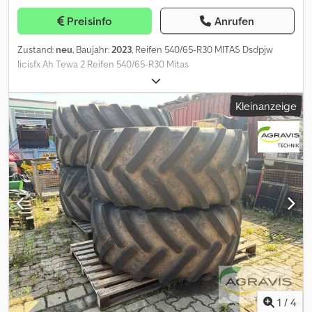
Preisinfo
Anrufen
Zustand:
neu
, Baujahr:
2023
, Reifen 540/65-R30 MITAS Dsdpjw
Iicisfx Ah Tewa 2 Reifen 540/65-R30 Mitas
Kleinanzeige
1
/
4