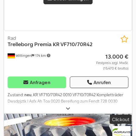
Rad
Trelleborg Premia
KR VF710/70R42
13.000 €
Wittingen
174 km
Festpreis zzgl. MwSt.
(15.470 € brutto)
Anfragen
Anrufen
Zustand:
neu
, KR VF710/70R42 0010 VF710/70R42 Kompletträder
Dwsdpjztk I Asfx Ah Toa 0020 Bereifung zum Fendt 728 0030
Originalbereifung Trelleborg
Clickout