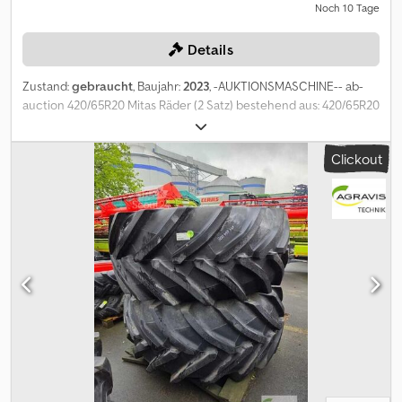
Noch 10 Tage
Details
Zustand:
gebraucht
, Baujahr:
2023
, -AUKTIONSMASCHINE-- ab-
auction 420/65R20 Mitas Räder (2 Satz) bestehend aus: 420/65R20
Mitas AC65 / Festfelge Nabe 210mm Lochkreis 260mm
Bolzendurchmesser 20mm Einpresstiefe 220mm 540/65R30 Mitas
Clickout
AC65 / Verstellfelge Dodpfx Ajrf Udkeh Tjwa Nabe 150mm
Lochkreis 210mm Bolzendurchmesser 20mm Einpresstiefe
240mm Auf diese Maschine können Sie Online bieten Der
Startpreis beträgt 100.00 EUR excl. MwSt. Registrieren Sie sich
kostenlos und bieten Sie mit. Hier geht es zur Auktion: ----- -----
Exciting Online Auction! Start bidding on NOW! ab-auction