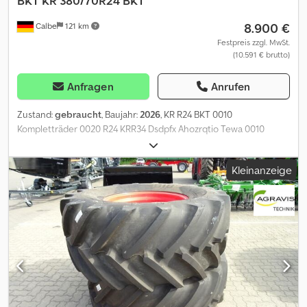
BKT
KR 380/70R24 BKT
8.900 €
Calbe
121 km
Festpreis zzgl. MwSt.
(10.591 € brutto)
Anfragen
Anrufen
Zustand:
gebraucht
, Baujahr:
2026
, KR R24 BKT 0010
Kompletträder 0020 R24 KRR34 Dsdpfx Ahozrqtio Tewa 0010
Kompletträder 0020- R34 BKT
Kleinanzeige