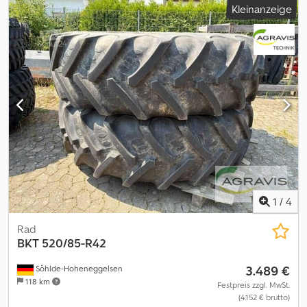
Kleinanzeige
1
/
4
Rad
BKT
520/85-R42
3.489 €
Söhlde-Hoheneggelsen
118 km
Festpreis zzgl. MwSt.
(4.152 € brutto)