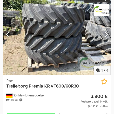
1
/
4
Rad
Trelleborg Premia
KR VF600/60R30
3.900 €
Söhlde-Hoheneggelsen
118 km
Festpreis zzgl. MwSt.
(4.641 € brutto)