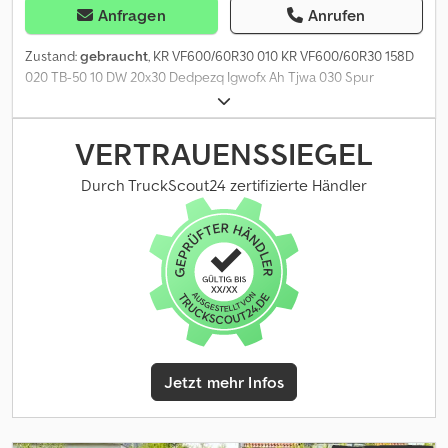
Anfragen
Anrufen
Zustand:
gebraucht
, KR VF600/60R30 010 KR VF600/60R30 158D
020 TB-50 10 DW 20x30 Dedpezq Igwofx Ah Tjwa 030 Spur
1980mm 040 von einem Fendt 600er Vario
VERTRAUENSSIEGEL
Durch TruckScout24 zertifizierte Händler
Jetzt mehr Infos