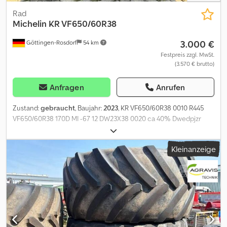
Rad
Michelin
KR VF650/60R38
3.000 €
Göttingen-Rosdorf
54 km
Festpreis zzgl. MwSt.
(3.570 € brutto)
Anfragen
Anrufen
Zustand:
gebraucht
, Baujahr:
2023
, KR VF650/60R38 0010 R445
VF650/60R38 170D MI -67 12 DW23X38 0020 ca 40% Dwedpjzr
Agzefx Ah Tja
Kleinanzeige