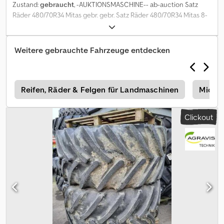
Zustand:
gebraucht
, -AUKTIONSMASCHINE-- ab-auction Satz
Räder 480/70R34 Mitas gebr. gebr. Satz Räder 480/70R34 Mitas 8-
Lochverstellfelge Nabendurchmesser 150mm Lochkreis 205mm
Bolzenlochdurchmesser 20mm Einpresstiefe 170mm Auf diese
Maschine können Sie Online bieten Der Startpreis beträgt 100.00
Weitere gebrauchte Fahrzeuge entdecken
EUR excl. MwSt. Registrieren Sie sich kostenlos und bieten Sie
mit. Hier geht es zur Auktion: ----- ----- Dwodpfx Ahsy Iqvfo Toa
Exciting Online Auction! Start bidding on NOW! ab-auction
e
Reifen, Räder & Felgen für Landmaschinen
Miche
Clickout