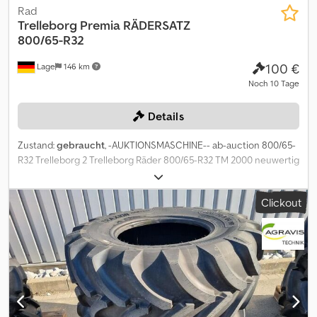
Rad
Trelleborg Premia
RÄDERSATZ
800/65-R32
100 €
Lage
146 km
Noch 10 Tage
Details
Zustand:
gebraucht
, -AUKTIONSMASCHINE-- ab-auction 800/65-
R32 Trelleborg 2 Trelleborg Räder 800/65-R32 TM 2000 neuwertig
Dwjdpfjx R Hr Uex Ah Tsa Auf diese Maschine können Sie Online
bieten Der Startpreis beträgt 100.00 EUR excl. MwSt. Registrieren
Clickout
Sie sich kostenlos und bieten Sie mit. Hier geht es zur Auktion: ---
-- ----- Exciting Online Auction! Start bidding on NOW! ab-auction