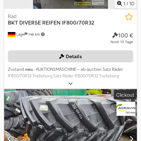
1
/
10
Rad
BKT
DIVERSE REIFEN IF800/70R32
100 €
Lage
146 km
Noch 10 Tage
Details
Zustand:
neu
, -AUKTIONSMASCHINE-- ab-auction Satz Räder
IF800/70R32 Trelleborg Satz Räder IF800/70R32 Trelleborg
TM3000 10-Lochverstellfelge Dwedpfx Ajy Iqu Uoh Tea
Nabendurchmesser 275mm Lochkreis 340mm Einpresstiefe
Clickout
420mm Auf diese Maschine können Sie Online bieten Der
Startpreis beträgt 100.00 EUR excl. MwSt. Registrieren Sie sich
kostenlos und bieten Sie mit. Hier geht es zur Auktion: ----- -----
Exciting Online Auction! Start bidding on NOW! ab-auction