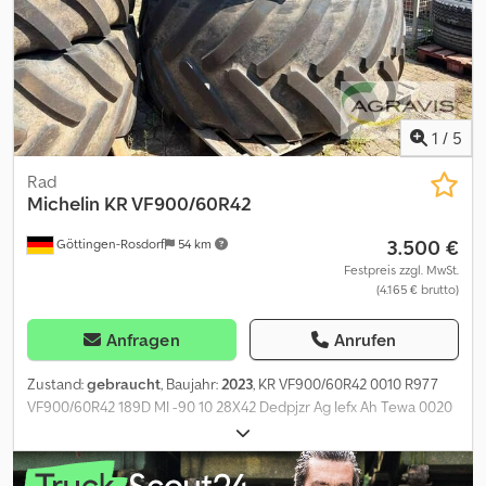
1
/
5
Rad
Michelin
KR VF900/60R42
3.500 €
Göttingen-Rosdorf
54 km
Festpreis zzgl. MwSt.
(4.165 € brutto)
Anfragen
Anrufen
Zustand:
gebraucht
, Baujahr:
2023
, KR VF900/60R42 0010 R977
VF900/60R42 189D MI -90 10 28X42 Dedpjzr Ag Iefx Ah Tewa 0020
ca 5%