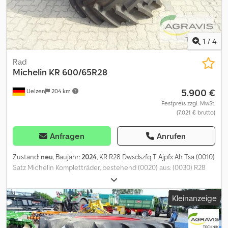
1
/
4
Rad
Michelin
KR 600/65R28
5.900 €
Uelzen
204 km
Festpreis zzgl. MwSt.
(7.021 € brutto)
Anfragen
Anrufen
Zustand:
neu
, Baujahr:
2024
, KR R28 Dwsdszfq T Ajpfx Ah Tsa (0010)
Satz Michelin Kompletträder, bestehend (0020) aus: (0030) R28
154D MI -35 10 W18LX28 (0040) Vom Fendt 724 Gen6
Kleinanzeige