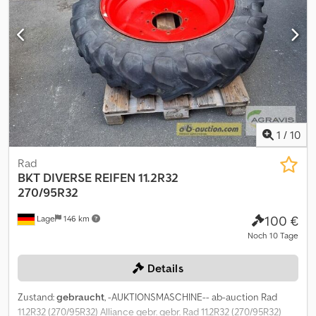
1
/
10
Rad
BKT
DIVERSE REIFEN 11.2R32
270/95R32
100 €
Lage
146 km
Noch 10 Tage
Details
Zustand:
gebraucht
, -AUKTIONSMASCHINE-- ab-auction Rad
11.2R32 (270/95R32) Alliance gebr. gebr. Rad 11.2R32 (270/95R32)