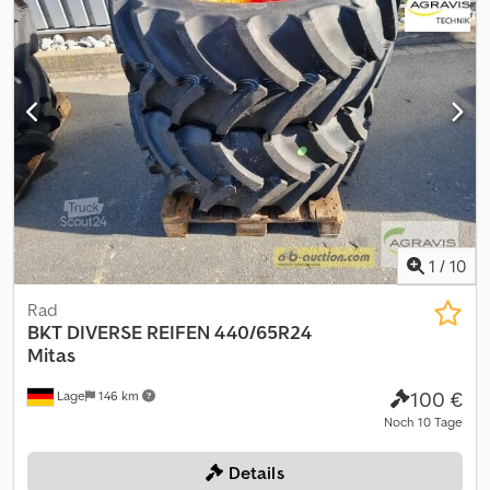
auction
1
/
10
Rad
BKT
DIVERSE REIFEN 440/65R24
Mitas
100 €
Lage
146 km
Noch 10 Tage
Details