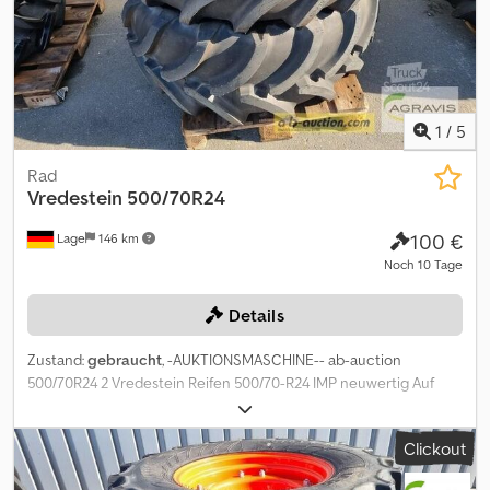
1
/
5
Rad
Vredestein
500/70R24
100 €
Lage
146 km
Noch 10 Tage
Details
Zustand:
gebraucht
, -AUKTIONSMASCHINE-- ab-auction
500/70R24 2 Vredestein Reifen 500/70-R24 IMP neuwertig Auf
diese Maschine können Sie Online bieten Der Startpreis beträgt
100.00 EUR excl. MwSt. Registrieren Sie sich kostenlos und bieten
Clickout
Sie mit. Hier geht es zur Auktion: ----- ----- Exciting Online
Auction! Start bidding on NOW! Dsdpfx Aex R Htfoh Tjwa ab-