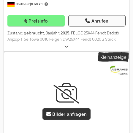
Northeim
68 km
Preisinfo
Anrufen
Zustand:
gebraucht
, Baujahr:
2025
, FELGE 25X44 Fendt Dsdpfx
Ahjzqp T Se Towa 0010 Felgen DW25X44 Fendt 0020 2 Stück
Kleinanzeige
Bilder anfragen