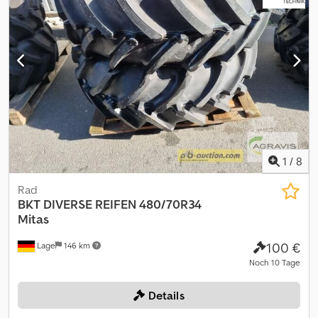
1
/
8
Rad
BKT
DIVERSE REIFEN 480/70R34
Mitas
100 €
Lage
146 km
Noch 10 Tage
Details