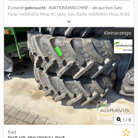
Zustand:
gebraucht
, -AUKTIONSMASCHINE-- ab-auction Satz
Räder 440/65R24 Mitas AC gebr. Satz Räder 440/65R24 Mitas AC65
8-Lochverstellfelge Nabendurchmesser 210mm Lochkreis 270mm
Bolzenlochdurchmesser 20mm Einpresstiefe 215mm Auf diese
Kleinanzeige
Maschine können Sie Online bieten Der Startpreis beträgt 100.00
EUR excl. MwSt. Registrieren Sie sich kostenlos und bieten Sie
mit. Dwedpfsy Iqvljx Ah Tja Hier geht es zur Auktion: ----- -----
Exciting Online Auction! Start bidding on NOW! ab-auction
1
/
6
Rad