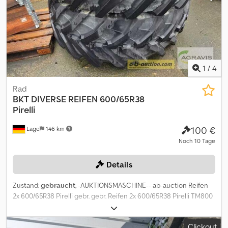
1
/
4
Rad
BKT
DIVERSE REIFEN 600/65R38
Pirelli
100 €
Lage
146 km
Noch 10 Tage
Details
Zustand:
gebraucht
, -AUKTIONSMASCHINE-- ab-auction Reifen
2x 600/65R38 Pirelli gebr. gebr. Reifen 2x 600/65R38 Pirelli TM800
Profil etwa 35mm Auf diese Maschine können Sie Online bieten
Der Startpreis beträgt 100.00 EUR excl. MwSt. Registrieren Sie
Clickout