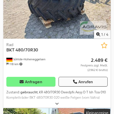
1
/
4
Rad
BKT
480/70R30
2.489 €
Söhlde-Hoheneggelsen
118 km
Festpreis zzgl. MwSt.
(2.962 € brutto)
Anfragen
Anrufen
Zustand:
gebraucht
, KR 480/70R30 Dwedpfx Aeyy D T Ish Toa 010
Kompletträder BKT 480/70R30 020 weiße Felgen (vom Valtra)
Kleinanzeige