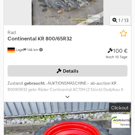
1
/
13
Rad
Continental
KR 800/65R32
100 €
Lage
146 km
Noch 10 Tage
Details
Zustand:
gebraucht
, -AUKTIONSMASCHINE-- ab-auction KR
800/65R32 gebr. Räder Continental AC70H (2 Stück) Dsdpfxsu A
En Rj Ah Tewa 8-Lochfelge Nabe 220mm Lochkreis 275mm
Bolzendurchmesser 25mm Einpresstiefe 470mm Auf diese
Clickout
Maschine können Sie Online bieten Der Startpreis beträgt 100.00
EUR excl. MwSt. Registrieren Sie sich kostenlos und bieten Sie
mit. Hier geht es zur Auktion: ----- ----- Exciting Online Auction!
Start bidding on NOW! ab-auction