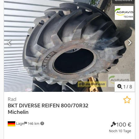
sich kostenlos und bieten Sie mit. Hier geht es zur Auktion: ----- --
--- Exciting Online Auction! Dwedoy Iqu Iopfx Ah Tea Start bidding
on NOW! ab-auction
1
/
8
Rad
BKT
DIVERSE REIFEN 800/70R32
Michelin
100 €
Lage
146 km
Noch 10 Tage