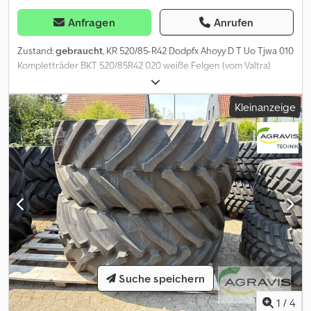
Anfragen
Anrufen
Zustand:
gebraucht
, KR 520/85-R42 Dodpfx Ahoyy D T Uo Tjwa 010
Kompletträder BKT 520/85R42 020 weiße Felgen (vom Valtra)
Kleinanzeige
Suche speichern
1
/
4