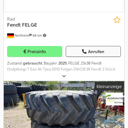
Rad
Fendt
FELGE
Northeim
68 km
Preisinfo
Anrufen
Zustand:
gebraucht
, Baujahr:
2025
, FELGE 23x38 Fendt
Dodpfezqp T Eex Ah Tjwa 0010 Felgen DW23X38 Fendt 2 Stück
vorn
Kleinanzeige