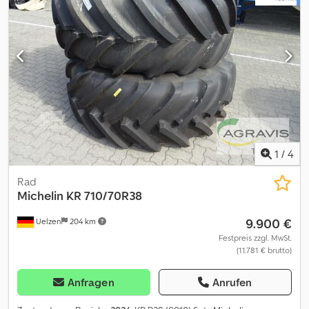
1
/
4
Rad
Michelin
KR 710/70R38
9.900 €
Uelzen
204 km
Festpreis zzgl. MwSt.
(11.781 € brutto)
Anfragen
Anrufen