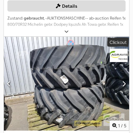
Details
Zustand:
gebraucht
, -AUKTIONSMASCHINE-- ab-auction Reifen 1x
800/70R32 Michelin gebr. Dodpey Iquzsfx Ah Towa gebr. Reifen 1x
800/70R32 Michelin MegaXbib optischer Mangel an der Flanke
Auf diese Maschine können Sie Online bieten Der Startpreis
Clickout
beträgt 100.00 EUR excl. MwSt. Registrieren Sie sich kostenlos
und bieten Sie mit. Hier geht es zur Auktion: ----- ----- Exciting
Online Auction! Start bidding on NOW! ab-auction
1
/
5