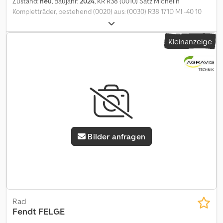
Zustand:
neu
, Baujahr:
2024
, KR R38 (0010) Satz Michelin
Kompletträder, bestehend (0020) aus: (0030) R38 171D MI -40 10
DWW23AX38 Dwsdpfszfq Tvox Ah Tja (0040) Vom Fendt 724 Gen6
Kleinanzeige
Bilder anfragen
Rad
Fendt
FELGE