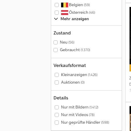
K
Belgien
(59)
Österreich
(46)
Mehr anzeigen
Zustand
Neu
(56)
Gebraucht
(1.370)
Verkaufsformat
Kleinanzeigen
(1.426)
Auktionen
(0)
Details
Nur mit Bildern
(1.412)
F
Nur mit Videos
(78)
A
Nur geprüfte Händler
(598)