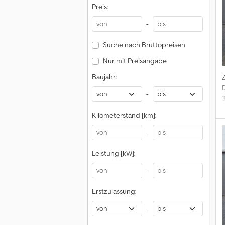
P
Preis:
F
L
-
S
Suche nach Bruttopreisen
Nur mit Preisangabe
Baujahr:
-
E
Kilometerstand [km]:
-
Leistung [kW]:
(
-
S
Erstzulassung:
t
-
o
R