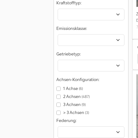
e
Kraftstofftyp:
v
Emissionsklasse:
m
Getriebetyp:
L
 Vito Wohnwagen/Wohnmobile
Mercedes-Benz Vito
Achsen-Konfiguration:
F
1 Achse
(6)
2 Achsen
(487)
i
3 Achsen
d
(9)
> 3 Achsen
(3)
Federung:
o
M