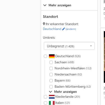
Mehr anzeigen
Standort
K
Ihr erkannter Standort:
Deutschland
(ändern)
n
Umkreis:
S
Unbegrenzt
(1.426)
Deutschland
(926)
Sachsen
(488)
3
Nordrhein-Westfalen
(132)
r
Niedersachsen
(92)
Bayern
(66)
Baden-Württemberg
(42)
Mehr anzeigen
Niederlande
(201)
Italien
O
(121)