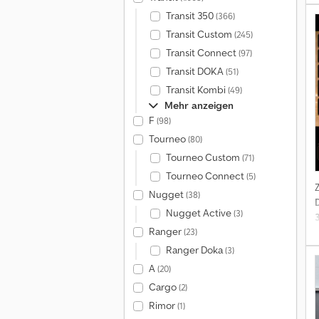
V
Transit 350
(366)
Transit Custom
(245)
Transit Connect
(97)
Transit DOKA
(51)
Transit Kombi
(49)
A
Mehr anzeigen
F
(98)
N
Tourneo
(80)
Tourneo Custom
(71)
Tourneo Connect
(5)
Nugget
(38)
Nugget Active
(3)
D
Ranger
(23)
V
Ranger Doka
(3)
A
(20)
Cargo
(2)
(
Rimor
(1)