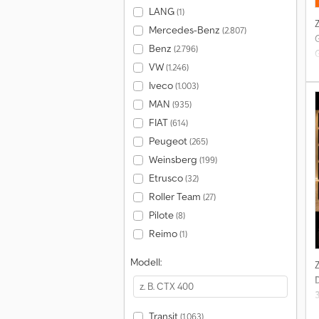
LANG
(1)
Mercedes-Benz
(2.807)
Benz
(2.796)
VW
(1.246)
Iveco
(1.003)
MAN
(935)
1
FIAT
(614)
Peugeot
(265)
Weinsberg
(199)
s
Etrusco
(32)
Roller Team
(27)
Pilote
(8)
A
Reimo
(1)
Modell:
A
Transit
(1.063)