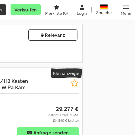
n
Verkaufen
Sprache
Merkliste
(0)
Login
Menü
Relevanz
Kleinanzeige
L4H3 Kasten
 WiPa Kam
29.277 €
Festpreis zzgl. MwSt.
(34.840 € brutto)
Anfrage senden