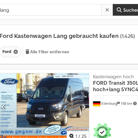
Suche
Ford Kastenwagen Lang gebraucht kaufen
(1.426)
Ford
Alle Filter entfernen
Kastenwagen hoch
FORD
Transit 350
hoch+lang SYNC4
Eilenburg
158 km
1
/
25