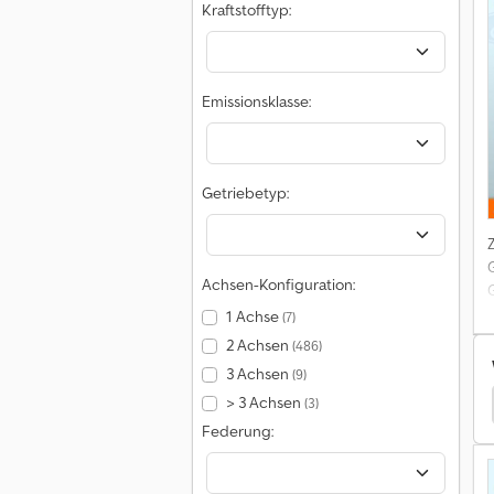
P
Kraftstofftyp:
H
Emissionsklasse:
Getriebetyp:
a
a
R
Achsen-Konfiguration:
1 Achse
(7)
2 Achsen
(486)
3 Achsen
(9)
> 3 Achsen
Chrysler Sonstige Wohnmobile & Wohnwagen
(3)
2
Federung:
F
a