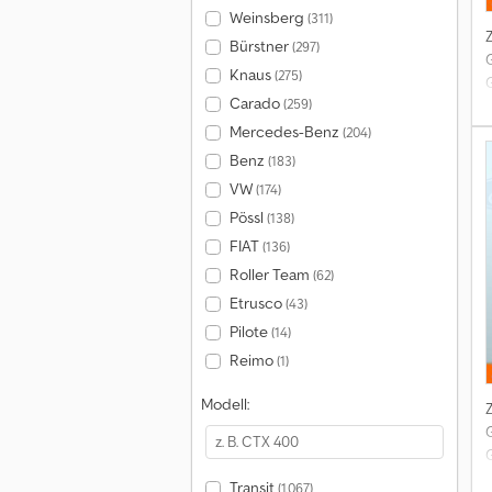
Weinsberg
(311)
Bürstner
(297)
Knaus
(275)
Carado
(259)
Mercedes-Benz
(204)
Benz
(183)
L
VW
(174)
Pössl
(138)
FIAT
(136)
m
Roller Team
(62)
Etrusco
(43)
Pilote
(14)
Reimo
(1)
Modell:
Transit
(1.067)