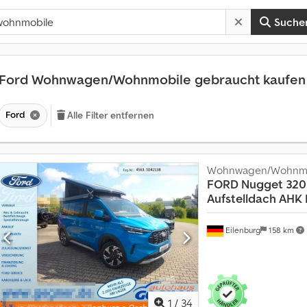
Suche
Ford Wohnwagen/Wohnmobile gebraucht kaufe
Ford
Alle Filter entfernen
Wohnwagen/Wohnmo
FORD
Nugget 320L
Aufstelldach AHK 
A
Eilenburg
158 km
n
m
e
h
r
a
1
/
34