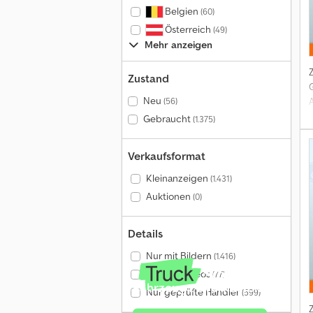
N
Belgien
(60)
Österreich
(49)
Mehr anzeigen
Zustand
Neu
(56)
Gebraucht
(1.375)
F
Verkaufsformat
F
Kleinanzeigen
(1.431)
Auktionen
(0)
Details
V
Nur mit Bildern
(1.416)
Nur mit Videos
(77)
Fahrzeug zu verkaufen?
Nur geprüfte Händler
(599)