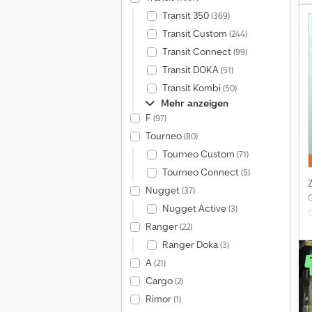
Transit 350
(369)
T
Transit Custom
(244)
F
Transit Connect
(99)
Transit DOKA
(51)
Transit Kombi
(50)
Mehr anzeigen
F
F
(97)
A
Tourneo
(80)
Tourneo Custom
(71)
Tourneo Connect
(5)
S
Nugget
(37)
H
Nugget Active
(3)
d
Ranger
(22)
i
Ranger Doka
(3)
A
(21)
Cargo
(2)
L
Rimor
(1)