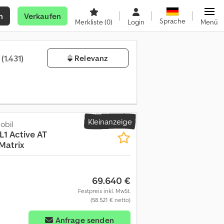
n
Verkaufen
Sprache
Merkliste
(0)
Login
Menü
n
(1.431)
Relevanz
Kleinanzeige
bil
1 Active AT
Matrix
69.640 €
Festpreis inkl. MwSt.
(58.521 € netto)
Anfrage senden