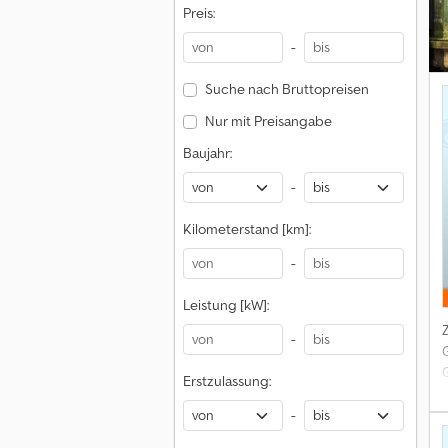
Preis:
m
-
Suche nach Bruttopreisen
Nur mit Preisangabe
Baujahr:
-
Kilometerstand [km]:
-
T
Leistung [kW]:
-
Erstzulassung:
-