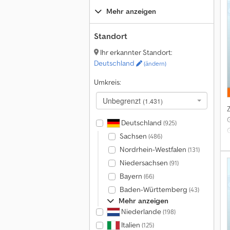
T
Mehr anzeigen
M
C
Standort
e
Ihr erkannter Standort:
Deutschland
(ändern)
Umkreis:
B
Unbegrenzt
(1.431)
F
Deutschland
(925)
Sachsen
(486)
Nordrhein-Westfalen
(131)
Niedersachsen
(91)
C
Bayern
(66)
2
Baden-Württemberg
(43)
Mehr anzeigen
Niederlande
(198)
Italien
(125)
-