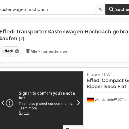
Suche
Effedi Transporter Kastenwagen Hochdach gebra
kaufen
(2)
Effedi
Alle Filter entfernen
Kipper LKW
Effedi
Compact Ga
Kipper Iveco Fiat
Wendelstein
207 k