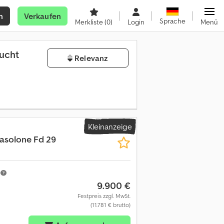
n
Verkaufen
Sprache
Merkliste
(0)
Login
Menü
ucht
Relevanz
Kleinanzeige
solone Fd 29
m
9.900 €
Festpreis zzgl. MwSt.
(11.781 € brutto)