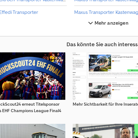
Effedi Transporter
Mehr anzeigen
Effedi Transporter / Pritschenwagen Mit Kipper
Fiat Transporter Kastenwagen
Das könnte Sie auch interess
Fiat Transporter Kastenwagen Hochdach
Ford Transporter Kastenwagen Hochdach
uckScout24 erneut Titelsponsor
Mehr Sichtbarkeit für Ihre Inserat
s EHF Champions League Final4