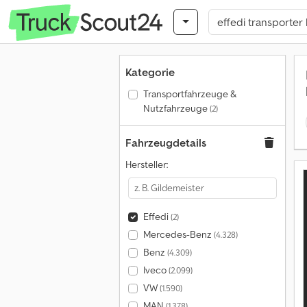
Kategorie
Transportfahrzeuge &
Nutzfahrzeuge
(2)
Fahrzeugdetails
Hersteller:
Effedi
(2)
Mercedes-Benz
(4.328)
Benz
(4.309)
Iveco
(2.099)
VW
(1.590)
MAN
(1.378)