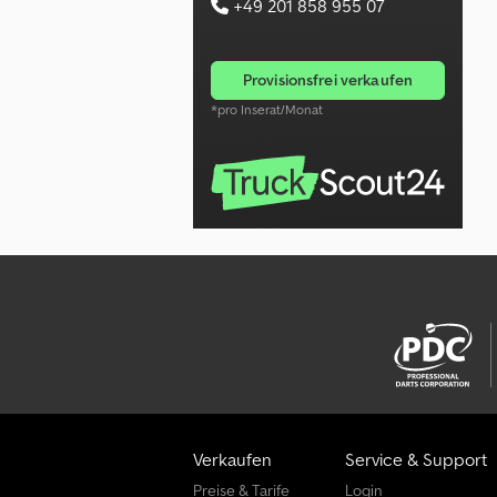
+49 201 858 955 07
provisionsfrei verkaufen
*pro Inserat/Monat
Verkaufen
Service & Support
Preise & Tarife
Login