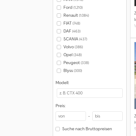
Ford
(1.210)
Renault
(1.084)
FIAT
(748)
DAF
(463)
SCANIA
(437)
Volvo
(386)
Opel
(348)
Peugeot
(338)
Blyss
(300)
Modell:
Preis:
-
K
Suche nach Bruttopreisen