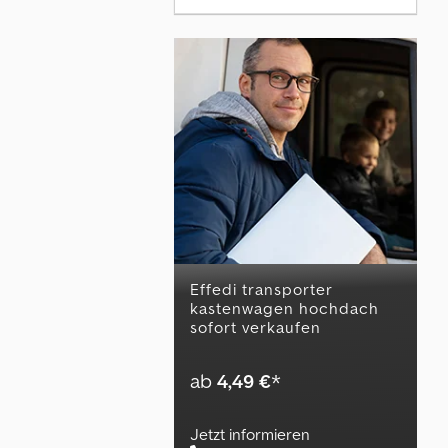
effedi transporter
kastenwagen hochdach
sofort verkaufen
ab
4,49 €
*
Jetzt informieren