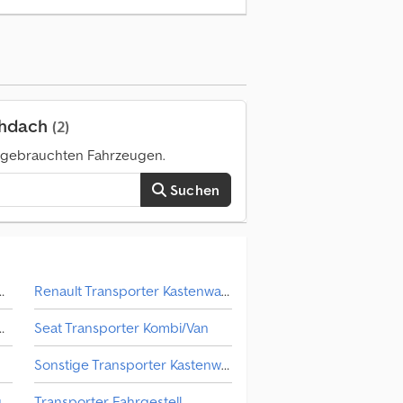
 1):
1.780 kg
, zulässige Achslast (Achse 2):
 Ah Sjf Blattgefedert 4x2 Manuelles Getriebe
stand 2,40 m Reifen 90 % 50-Liter-Tank
m vorbehalten.
chdach
(2)
0 gebrauchten Fahrzeugen.
Suchen
porter Kastenwagen
Renault Transporter Kastenwagen Hochdach
er Kastenwagen Hochdach
Seat Transporter Kombi/Van
Sonstige Transporter Kastenwagen
Maxus Transporter Kastenwagen
Transporter Fahrgestell