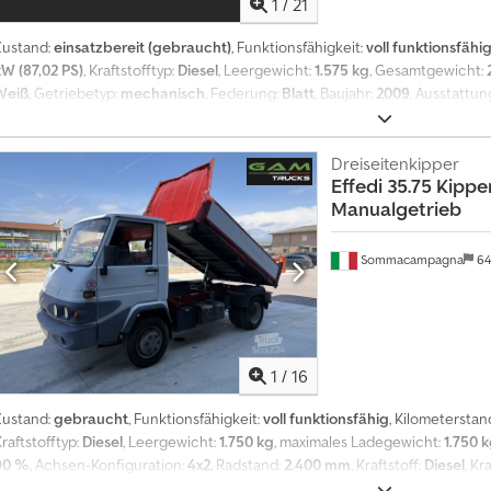
1
/
21
Zustand:
einsatzbereit (gebraucht)
, Funktionsfähigkeit:
voll funktionsfähi
kW (87,02 PS)
, Kraftstofftyp:
Diesel
, Leergewicht:
1.575 kg
, Gesamtgewicht:
Weiß
, Getriebetyp:
mechanisch
, Federung:
Blatt
, Baujahr:
2009
, Ausstattun
Kippwagen
, Kipper: + Effedi + Gasolone 29RT + 119.228KM + EZ: 02.10.2009
87PS + Schaltgetriebe + 4120mm x 1670mm x 1895mm (lxbxh) + Leergewicht: 
für AHK (1.000kg) + 3-Seiten Kipper + Rückwandfenster Cjdjw Stmajpfx Ah S
Dreiseitenkipper
Effedi
35.75 Kippe
neu eingestellten Fahrzeuge per Email erhalten – melden Sie sich bei u
Manualgetrieb
Schreibfehler möglich, Zwischenverkauf vorbehalten!
Sommacampagna
64
1
/
16
Zustand:
gebraucht
, Funktionsfähigkeit:
voll funktionsfähig
, Kilometerstan
raftstofftyp:
Diesel
, Leergewicht:
1.750 kg
, maximales Ladegewicht:
1.750 
90 %
, Achsen-Konfiguration:
4x2
, Radstand:
2.400 mm
, Kraftstoff:
Diesel
, K
Fahrerkabine:
Fahrerhaus
, Getriebetyp:
mechanisch
, Emissionsklasse:
Euro