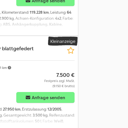
Anfrage senden
g
, Kilometerstand:
119.228 km
, Leistung:
64
2.900 kg
, Achsen-Konfiguration:
4x2
, Farbe:
g:
ABS, Anhängerkupplung, Kabine,
 + 4 Zylinder Hyundai Motor 1493ccm, Diesel,
1.575Kg; zul. GG: 2.900Kg + Vorbereitung
Kleinanzeige
jrf + Bordwanderhöhung + 2-Sitzer Alle
r blattgefedert
nserem NEWSLETTER an! Irrtümer und
1 km
7.500 €
Festpreis zzgl. MwSt.
(9.150 € brutto)
Anfrage senden
d:
27.950 km
, Erstzulassung:
12/2005
,
kg
, Gesamtgewicht:
3.500 kg
, Reifenzustand:
raftstofftankvolumen:
50 l
, Farbe:
Weiß
,
3
, Federung:
Blatt
, Anzahl der Sitzplätze:
2
,