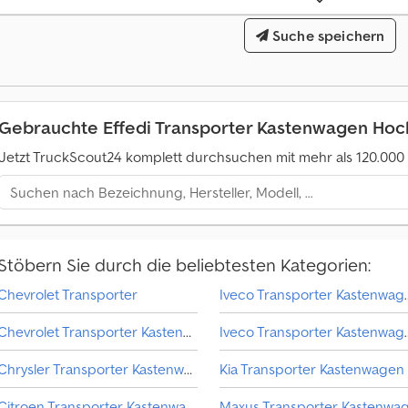
Gesamtlänge:
4.240 mm
, Gesamtbreite:
1.650 mm
, zulässige Achslast (Achse
Suche speichern
2.400 kg
, Ausstattung:
ABS
, EFFEDI 35.75 Dreiseitenkipper Crsdjzfv S Ropfx
zGG 3.500 kg – Nutzlast 1.750 kg Gesamtlänge LKW 4,24 m Breite 1,65 m Rad
Radio ABS Exportnettopreis 7.500,00 Euro Alle Angaben ohne Gewähr/Irrtu
Gebrauchte Effedi Transporter Kastenwagen Ho
Jetzt TruckScout24 komplett durchsuchen mit mehr als 120.00
Stöbern Sie durch die beliebtesten Kategorien:
Chevrolet Transporter
Iveco Trans
Chevrolet Transporter Kastenwagen
Iveco Transport
Chrysler Transporter Kastenwagen
Kia Transporter Kastenwagen
Citroen Transporter Kastenwagen Hochdach