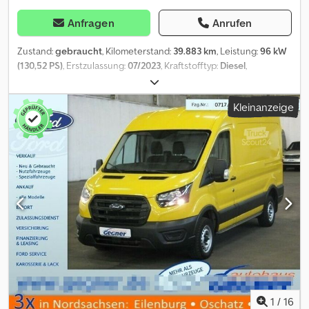
Anfragen
Anrufen
Zustand:
gebraucht
, Kilometerstand:
39.883 km
, Leistung:
96 kW
(130,52 PS)
, Erstzulassung:
07/2023
, Kraftstofftyp:
Diesel
,
Gesamtgewicht:
3.300 kg
, Farbe:
Schwarz
, Getriebetyp:
Automatisch
, Emissionsklasse:
Euro6
, Anzahl der Sitzplätze:
3
,
Kleinanzeige
Ausstattung:
ABS, Elektronisches Stabilitätsprogramm (ESP),
Klimaanlage, Rußfilter, Zentralverriegelung
, Irrtümer und
Zwischenverkauf vorbehalten! Interne Nummer: 1197. PD18946 ----
AUSSTATTUNG * Außenspiegel, elektrisch einstellbar, beheizbar
und anklappbar - mit integrierten Blinkleuchten * LED-
Außenleuchte hoch angebracht, Downlight, Heck * LED-
Leuchten im Laderaum * Lackierung: Metallic * Technologie-
Paket 10 - Frontscheibe, beheizbar, Scheibenwischer mit
Regensensor - Park-Pilot-System vorn und hinten, Notbrems-
Assistent, aktiv (kamera-basiert) - Fahrspur-Assistent mit
Müdigkeitswarner und Fernlicht-Assistent, zusätzlich mit
Fahrspurhalte-Assistent - Scheinwerfer-Assist. mit Tag/Nacht-
Sensor - Geschwindigkeitsregelanlage - Rückfahrkamera, mit
Bildübertragung des rückwärtigen Fahrwegs im
1
/
16