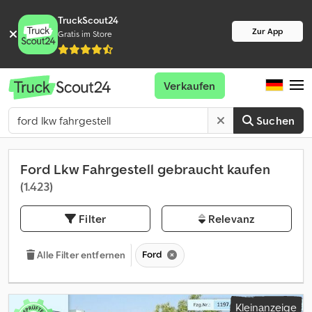
TruckScout24
Zur App
Gratis im Store
Verkaufen
Suchen
Ford Lkw Fahrgestell gebraucht kaufen
(1.423)
Filter
Relevanz
Ford
Alle Filter entfernen
Kleinanzeige