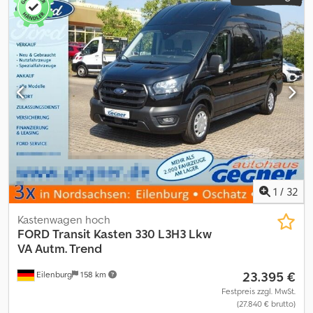
1
/
32
Kastenwagen hoch
FORD
Transit Kasten 330 L3H3 Lkw
VA Autm. Trend
23.395 €
Eilenburg
158 km
Festpreis zzgl. MwSt.
(27.840 € brutto)