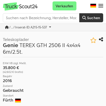
Verkaufen
Suchen
/ ... / Inserat-ID: A215-15-537
Teleskoplader
Genie
TEREX GTH 2506 II 4x4x4
6m/2.5t.
EXW VB zzgl. MwSt.
35.800 €
(42.602 € brutto)
Baujahr
2016
Zustand
Gebraucht
Standort
Fürth