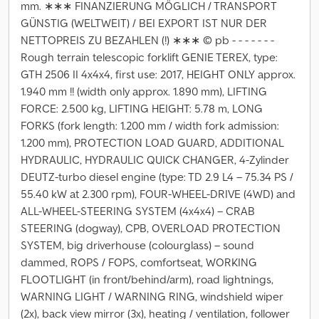
mm. ∗∗∗ FINANZIERUNG MÖGLICH / TRANSPORT
GÜNSTIG (WELTWEIT) / BEI EXPORT IST NUR DER
NETTOPREIS ZU BEZAHLEN (!) ∗∗∗ © pb - - - - - - -
Rough terrain telescopic forklift GENIE TEREX, type:
GTH 2506 II 4x4x4, first use: 2017, HEIGHT ONLY approx.
1.940 mm !! (width only approx. 1.890 mm), LIFTING
FORCE: 2.500 kg, LIFTING HEIGHT: 5.78 m, LONG
FORKS (fork length: 1.200 mm / width fork admission:
1.200 mm), PROTECTION LOAD GUARD, ADDITIONAL
HYDRAULIC, HYDRAULIC QUICK CHANGER, 4-Zylinder
DEUTZ-turbo diesel engine (type: TD 2.9 L4 – 75.34 PS /
55.40 kW at 2.300 rpm), FOUR-WHEEL-DRIVE (4WD) and
ALL-WHEEL-STEERING SYSTEM (4x4x4) – CRAB
STEERING (dogway), CPB, OVERLOAD PROTECTION
SYSTEM, big driverhouse (colourglass) – sound
dammed, ROPS / FOPS, comfortseat, WORKING
FLOOTLIGHT (in front/behind/arm), road lightnings,
WARNING LIGHT / WARNING RING, windshield wiper
(2x), back view mirror (3x), heating / ventilation, follower