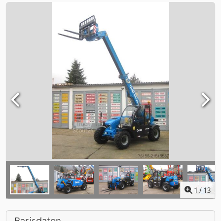
1
/
13
Basisdaten