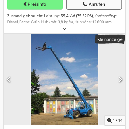
CRAB STEERING (dogway), hydraulic supports (2x), OVERLOAD
Preisinfo
Anrufen
PROTECTION SYSTEM, big driver house (colourglass), CPB,
comfort seat, ROPS / FOPS, follower coupling, WORKING
Zustand:
gebraucht
, Leistung:
55,4 kW (75,32 PS)
, Kraftstofftyp:
FLOOTLIGHT (in front/behind), road lightnings, WARNINGLIGHT /
Diesel
, Farbe:
Grün
, Hubkraft:
3,8 kg/m
, Hubhöhe:
12.600 mm
,
WARNING RING, back view mirror (2x), window wiper (2x), heating /
Reifengröße:
16.0 / 70 - 20
, Reifenzustand:
98 %
, Achsen-
ventilation, hold- and transport hooks. Tyres: ROUGH-TERRAIN-
Konfiguration:
4x4
, Masttyp:
ausziehbar
, Baujahr:
2015
,
TYRES (15.5/80 – 24) – all around approx. 98 %. Transport
Kleinanzeige
Betriebsstunden:
1.921 h
, Ausstattung:
Allradantrieb,
dimensions: see above. ∗∗∗ EQUIPMENT IS FINANCEABLE in
Anhängerkupplung, Bordcomputer, Hydraulik, Kabine,
nearly all European countries / TRANSPORTATION WORLDWIDE
Palettengabeln, Zusatzscheinwerfer
, Gelände -
POSSIBLE at good conditions / EXPORT: ONLY THE NET AMOUNT
Teleskoparmstapler MERLO, Typ: PANORAMIC P 38.13 - 4x4x4,
NEED TO PAID (!) ∗∗∗ © pb Dksdpfxjyzfcgo An Ejr
Ersteinsatz: 2016, HUBKRAFT: 3.800 kg, HUBHÖHE: 12.60 m, LANGE
LADEGABELN – SCHNELLWECHSLER, HYDRAULISCHER
SEITENSCHIEBER (Fahrwerk), ZUSATZHYDRAULIK (2 Anschlüsse),
4-Zylinder KUBOTA TURBO-Diesel-Motor (Typ: V3307 – ca. 75.34 PS
/ 55.40 kW bei 2.600 U/min), ALLRAD und ALLRADLENKUNG (4x4x4)
– HUNDEGANG, hydraulische Abstützungen (2x),
SEITENAUSGLEICH-REGULIERUNG, ÜBERLAST-
WARNEINRICHTUNG, CPB, NIEDRIGKABINE (Kabinenhöhe nur ca.
2.380 mm) - Colorverglasung, Komfortsitz, DACHSCHUTZGITTER,
ROPS / FOPS, Verkehrsbeleuchtung, ARBEITSSCHEINWERFER
1
/
14
(vorne/hinten), Anhängerkupplung, Heizung / Lüftung,