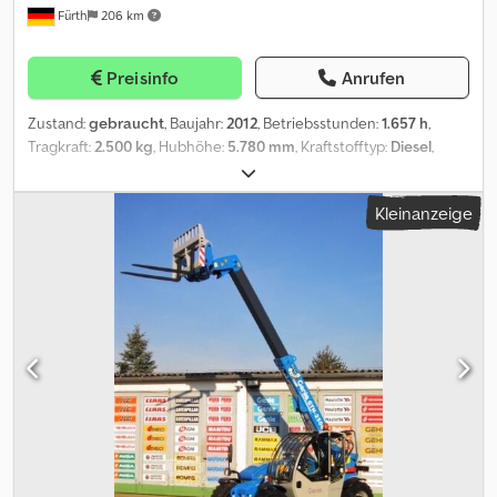
Fürth
206 km
mm, width admission: 1.500 mm) – QUICK CHANGER, HYDRAULIC
SIDESHIFT (chassis), ADDITIONAL HYDRAULIC (2 connection), 4-
cylinder KUBOTA TURBO-diesel-engine (type: V3307 - approx.
Preisinfo
Anrufen
75.34 HP / 55.40 kW at 2.600 rpm), 4-WHEEL-DRIVE (4WD) and ALL-
WHEEL-STEERING SYSTEM (4x4x4) – CRAB STEERING (dogway),
Zustand:
gebraucht
, Baujahr:
2012
, Betriebsstunden:
1.657 h
,
hydraulic supports (2x), CPB, SIDE-EQUALIZE-SYSTEM, OVERLOAD
Tragkraft:
2.500 kg
, Hubhöhe:
5.780 mm
, Kraftstofftyp:
Diesel
,
PROTECTION SYSTEM, LOW-CABINE (cabine height only approx.
Masttyp:
ausziehbar
, Bauhöhe:
1.940 mm
, Leistung:
50 kW (67,98
2.380 mm) - colourglass, comfortseat, ROPS / FOPS, PROTECTION
PS)
, Motorenhersteller:
Deutz
, Gabelträgerbreite:
1.100 mm
,
ROOF, road lightnings, follower coupling, heating / ventilation,
Kleinanzeige
Gabellänge:
1.200 mm
, Reifenzustand:
98 %
, Vorderreifengröße:
back view mirror (2x), windshield wiper (3x), hold- and
12-16.5
, Hinterreifengröße:
12-16.5
, Gesamthöhe:
1.940 mm
,
transporthooks. Tyres: BKT ROUGH TERRAIN TYRES (16.0 / 70–20) –
Gesamtlänge:
5.050 mm
, Gesamtbreite:
1.890 mm
, Farbe:
Blau
,
all around approx. 98 %. Transport dimensions: see above. ∗∗∗
Ausstattung:
Allradantrieb, Anhängerkupplung, Beleuchtung,
EQUIPMENT IS FINANCEABLE in nearly all European countries /
Kabine, Kopfschutz, Palettengabeln, verstellbarer Ausleger
,
TRANSPORT WORLDWIDE POSSIBLE at good conditions / EXPORT:
Gelände - Teleskoparmstapler GENIE TEREX, Typ: GTH 2506 II
ONLY THE NET AMOUNT NEED TO PAID (!) ∗∗∗ © pb Dkodpfsxx
4x4x4, Ersteinsatz: 2013, BAUHÖHE NUR ca. 1.940 mm !! (Breite nur
Tk Rsx An Ejr
ca. 1.890 mm), HUBKRAFT: 2.500 kg, HUBHÖHE: 5.78 m, LANGE
LADEGABELN (Gabellänge: 1.200 mm, Breite Aufnahme: 1.100 mm),
LASTSCHUTZ-GITTER, ZUSATZHYDRAULIK, SCHNELLWECHSLER,
4-Zylinder DEUTZ Diesel Motor (Typ: D 2011 L04 W – 68 PS / 50 kW
bei 2.600 U/min), ALLRAD und ALLRADLENKUNG (4x4x4) –
HUNDEGANG, CPB, ÜBERLASTWARNEINRICHTUNG, Wenderadius: