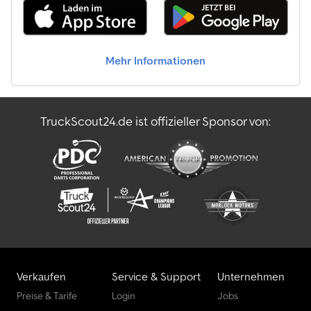
Unsere Auftraggeber sollen sich bei der Verwertung ihrer
countries / TRANSPORT WORLDWIDE POSSIBLE at good
Maschinen und Ausrüstungen um nichts mehr kümmern müssen.
conditions / EXPORT: ONLY THE NET AMOUNT NEED TO PAID (!)
∗∗∗ © pb Dkjdpjr Nvqbsfx An Eer
Mehr Informationen
TruckScout24.de ist offizieller Sponsor von:
Verkaufen
Service & Support
Unternehmen
Preise & Tarife
Login
Jobs