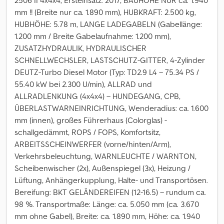
2506 II 4x4x4, Ersteinsatz: 2017, BAUHÖHE NUR ca. 1.940
mm !! (Breite nur ca. 1.890 mm), HUBKRAFT: 2.500 kg,
HUBHÖHE: 5.78 m, LANGE LADEGABELN (Gabellänge:
1.200 mm / Breite Gabelaufnahme: 1.200 mm),
ZUSATZHYDRAULIK, HYDRAULISCHER
SCHNELLWECHSLER, LASTSCHUTZ-GITTER, 4-Zylinder
DEUTZ-Turbo Diesel Motor (Typ: TD2.9 L4 – 75.34 PS /
55.40 kW bei 2.300 U/min), ALLRAD und
ALLRADLENKUNG (4x4x4) – HUNDEGANG, CPB,
ÜBERLASTWARNEINRICHTUNG, Wenderadius: ca. 1.600
mm (innen), großes Führerhaus (Colorglas) -
schallgedämmt, ROPS / FOPS, Komfortsitz,
ARBEITSSCHEINWERFER (vorne/hinten/Arm),
Verkehrsbeleuchtung, WARNLEUCHTE / WARNTON,
Scheibenwischer (2x), Außenspiegel (3x), Heizung /
Lüftung, Anhängerkupplung, Halte- und Transportösen.
Bereifung: BKT GELÄNDEREIFEN (12-16.5) – rundum ca.
98 %. Transportmaße: Länge: ca. 5.050 mm (ca. 3.670
mm ohne Gabel), Breite: ca. 1.890 mm, Höhe: ca. 1.940