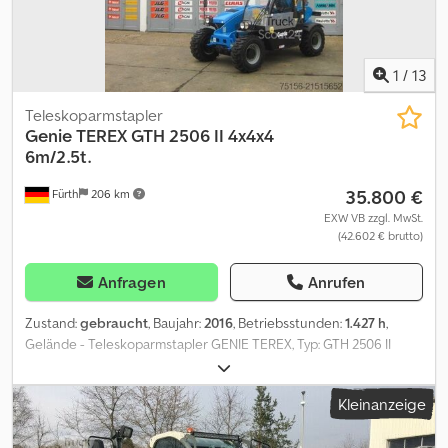
1
/
13
Teleskoparmstapler
Genie
TEREX GTH 2506 II 4x4x4
6m/2.5t.
35.800 €
Fürth
206 km
EXW VB zzgl. MwSt.
(42.602 € brutto)
Anfragen
Anrufen
Zustand:
gebraucht
, Baujahr:
2016
, Betriebsstunden:
1.427 h
,
Gelände - Teleskoparmstapler GENIE TEREX, Typ: GTH 2506 II
4x4x4, Ersteinsatz: 2017, BAUHÖHE NUR ca. 1.940 mm !! (Breite nur
ca. 1.890 mm), HUBKRAFT: 2.500 kg, HUBHÖHE: 5.78 m, LANGE
Kleinanzeige
LADEGABELN (Gabellänge: 1.200 mm / Breite Gabelaufnahme:
1.200 mm), ZUSATZHYDRAULIK, HYDRAULISCHER