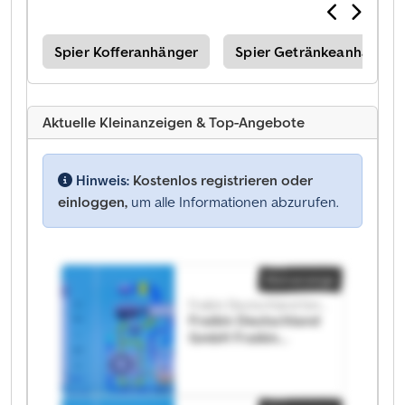
ger
Spier Kofferanhänger
Spier Getränkeanhänger
Aktuelle Kleinanzeigen & Top-Angebote
Hinweis:
Kostenlos registrieren oder
einloggen,
um alle Informationen abzurufen.
Kleinanzeige
Fraikin Deutschland GmbH
Fraikin Deutschland
GmbH Fraikin
Deutschland GmbH