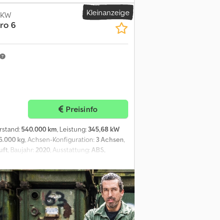
Profil rechts: 40%; Federung: Luftfederung
cyxj Ab Ssr Motorhubraum: 12.419 cc
Kleinanzeige
g, Verlauf und Zustand Zahl der
kg; Reifen Profil links: 50%; Reifen Profil
LKW
rheit Hersteller: Clean Mat Trucks B.V.
ro 6
 7500 kg; Gelenkt; Reifen Profil links: 30%;
kg; Reifen Profil links innnerhalb: 30%;
 Profil rechts außen: 30% Gewichte
echnische Hauptuntersuchung): geprüft bis
äden: keines Identifikation Kennzeichen:
IERDIJK 2 C 3361AP SLIEDRECHT Weitere
eitere Informationen zu erhalten.
Preisinfo
erstand:
540.000 km
, Leistung:
345,68 kW
6.000 kg
, Achsen-Konfiguration:
3 Achsen
,
uft
, Baujahr:
2020
, Ausstattung:
ABS,
der, Rußfilter, Spoiler, Standheizung,
aben in Anzeigen, Internet, Preisschildern
esicherte Eigenschaften. Der Verkäufer
sfehler. Aufgeführte Ausstattungen sind
uer TÜV Abnahme gerne unterbreiten wir
orbehalten.Informationen auf DeutschKK