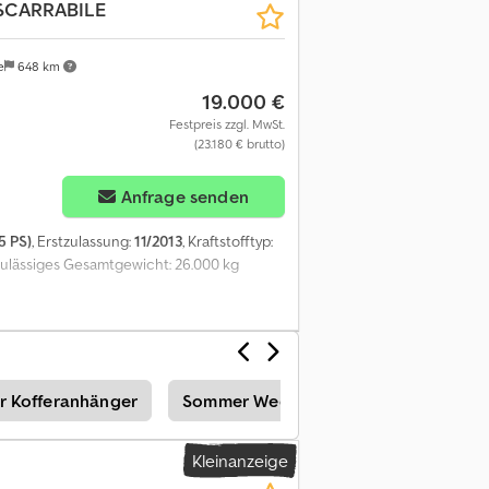
 SCARRABILE
rzeug * TÜV bis 08/2026 * original nur
tten & 2 Sitzplätzen * 6 x 4 * Klimaanlage
re Schwerlast Jost Sattelkupplung * Zwei
e
648 km
ikgetriebe * 2 luftgefederte Komfortsitze
19.000 €
l. Fenster * Blatt/ Luftfederung + heben/
taukastensystem * Arbeitsscheinwerfer *
Festpreis zzgl. MwSt.
(23.180 € brutto)
remse verstärkt * Light Bar * Radio CD
st 16.000 Kg * Auflastbar auf 28.000 Kg,
nterbreiten wir Ihnen gerne ein Angebot
Anfrage senden
 Abnahme, ohne neue DGUV, ohne neue SP,
 sprechen folgende Sprachen: Deutsch,
5 PS)
, Erstzulassung:
11/2013
, Kraftstofftyp:
 und empfehlen dringend eine Besichtigung
Zulässiges Gesamtgewicht: 26.000 kg
ufer keine falschen Vorstellungen
ache möglich und ausdrücklich erwünscht.
gebot wird nicht gehaftet. Der Käufer ist
ahrzeuge zu überzeugen. Änderungen,
 Kofferanhänger
Sommer Wechselbehälter
Somme
Kleinanzeige