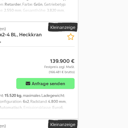
ekt ein Finanzierungs- oder
en:
Retarder
, Farbe:
Grün
, Getriebetyp:
te:
2.550 mm
, Gesamthöhe:
3.820 mm
,
20 mm
, Laderaumhöhe:
1.000 mm
,
e
, Meiller 3-Seiten-Kippaufbau / TRIGENIUS,
Kleinanzeige
emsanschluss, hydr. Anschluss für
en)
x2-4 BL, Heckkran
tandsregeltempomat, Spurassistent,
,
Kollisionswarnsystem für Fußgänger und
hrkamera , Arbeitsbereichkamera, digitales
nkrad, Klimaanlage, Warmwasser-
lbar, elektr. Fensterheber Fahrer- u.
139.900 €
ach, Batterietrennschalter,
Festpreis zzgl. MwSt.
r, Abbiegelicht, LED-Tagfahrlicht,
(166.481 € brutto)
tter für Scheinwerfer, Alu- Felgen ALCOA,
ein SI87205 Unser Angebot ist generell
Anfrage senden
n wir Ihnen gerne ein Angebot unserer
tet sein. Es gelten unsere allgemeinen
ht:
15.520 kg
, maximales Ladegewicht:
ekt ein Finanzierungs- oder
onfiguration:
6x2
, Radstand:
4.800 mm
,
Automatisch
, Emissionsklasse:
Euro6
,
Laderaumbreite:
2.480 mm
, Laderaumhöhe:
alsperre, Elektronisches
Kleinanzeige
em, Nebelscheinwerfer, Servolenkung,
en)