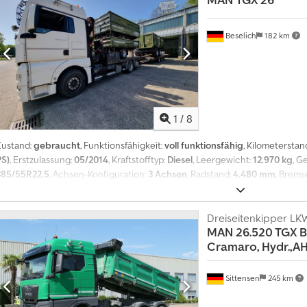
Beselich
182 km
1
/
8
Zustand:
gebraucht
, Funktionsfähigkeit:
voll funktionsfähig
, Kilometerstan
PS)
, Erstzulassung:
05/2014
, Kraftstofftyp:
Diesel
, Leergewicht:
12.970 kg
, G
385/55R22,5
, Achsen-Konfiguration:
3 Achsen
, Radstand:
4.480 mm
, Brems
Schlafkabine
, Getriebetyp:
Automatisch
, Emissionsklasse:
Euro6
, Baujahr:
2
Anhängerkupplung, Bordcomputer, Differentialsperre, Hydraulik, Kfz-Zu
Navigationssystem, Tempomat, Traktionskontrolle, Zusatzscheinwerfer
Dreiseitenkipper LK
,
MAN
26.520 TGX B
Achs-LKW mit Palfinger PK 20002 Kran, ohne Anhänger Zum Verkauf steht
Cramaro, Hydr.,A
inklusive Palfinger Kran Typ PK 20002 (eine neue Abnahme des Krans ist erf
und sofort einsatzbereit. Fahrzeugdaten: Djdswp In Ijpfx Ab Sokr Kilomete
Fahrerhaus mit Fernfahrerhaus (2-Bett-Ausführung) Reifenprofil: mindeste
Sittensen
245 km
des Verkaufs Das Fahrzeug wurde regelmäßig gewartet und befindet sich te
Logistik- oder Kranarbeiten. Besichtigung nach Terminvereinbarung möglic