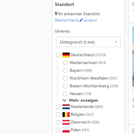
Standort
Ihr erkannter Standort:
Deutschland
(ändern)
Umkreis:
Unbegrenzt
(5.449)
Deutschland
(3.533)
Z
Niedersachsen
(912)
Bayern
(596)
Nordrhein-Westfalen
(567)
Baden-Württemberg
(379)
Hessen
(179)
Mehr anzeigen
Niederlande
(680)
Belgien
(347)
Österreich
(309)
Polen
(191)