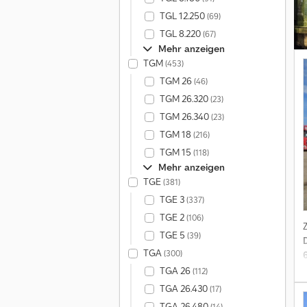
TGL 12.250
(69)
TGL 8.220
(67)
Mehr anzeigen
TGM
(453)
TGM 26
(46)
TGM 26.320
(23)
TGM 26.340
(23)
TGM 18
(216)
TGM 15
(118)
Mehr anzeigen
TGE
(381)
TGE 3
(337)
TGE 2
(106)
TGE 5
(39)
TGA
(300)
TGA 26
(112)
TGA 26.430
(17)
TGA 26.480
(14)