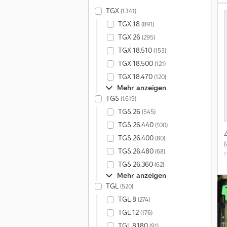
L
TGX
(1.341)
A
TGX 18
(891)
r
R
TGX 26
(295)
TGX 18.510
(153)
TGX 18.500
(121)
TGX 18.470
(120)
Mehr anzeigen
TGS
(1.619)
TGS 26
(545)
TGS 26.440
(100)
TGS 26.400
(80)
TGS 26.480
(68)
TGS 26.360
(62)
Mehr anzeigen
TGL
(520)
TGL 8
(274)
TGL 12
(176)
TGL 8.180
(91)