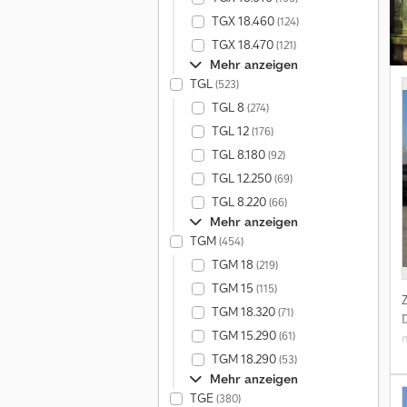
TGX 18.460
(124)
TGX 18.470
(121)
Mehr anzeigen
TGL
(523)
TGL 8
(274)
TGL 12
(176)
TGL 8.180
(92)
TGL 12.250
(69)
TGL 8.220
(66)
Mehr anzeigen
TGM
(454)
TGM 18
(219)
TGM 15
(115)
TGM 18.320
(71)
TGM 15.290
(61)
TGM 18.290
(53)
Mehr anzeigen
S
TGE
(380)