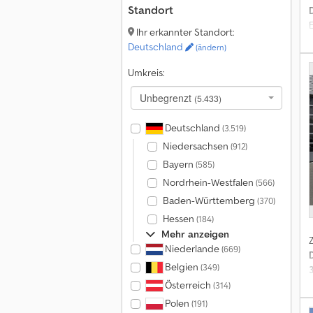
E
Standort
s
Ihr erkannter Standort:
Deutschland
(ändern)
Umkreis:
R
Unbegrenzt
(5.433)
Deutschland
(3.519)
Niedersachsen
(912)
Bayern
(585)
Nordrhein-Westfalen
(566)
Baden-Württemberg
(370)
Hessen
(184)
Mehr anzeigen
Niederlande
(669)
Belgien
(349)
Österreich
(314)
Polen
(191)