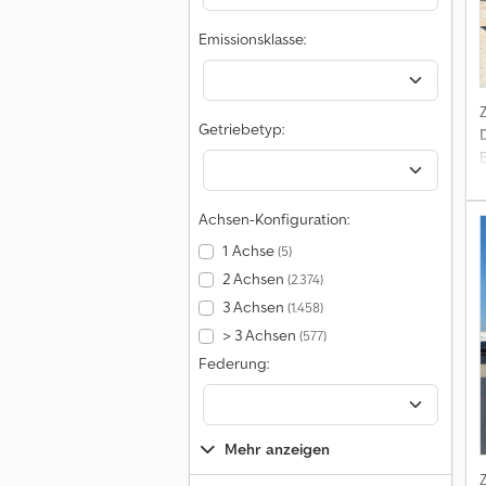
Emissionsklasse:
Getriebetyp:
Achsen-Konfiguration:
1 Achse
(5)
E
2 Achsen
(2.374)
K
3 Achsen
(1.458)
> 3 Achsen
(577)
Federung:
w
Mehr anzeigen
M
M