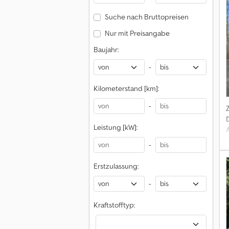
L
Suche nach Bruttopreisen
Nur mit Preisangabe
I
Baujahr:
-
Kilometerstand [km]:
-
Leistung [kW]:
-
B
Erstzulassung:
-
Kraftstofftyp: