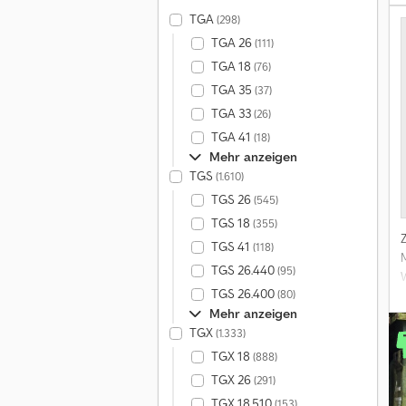
TGA
(298)
TGA 26
(111)
TGA 18
(76)
TGA 35
(37)
TGA 33
(26)
TGA 41
(18)
d
Mehr anzeigen
TGS
(1.610)
TGS 26
(545)
TGS 18
(355)
TGS 41
(118)
TGS 26.440
(95)
TGS 26.400
(80)
Mehr anzeigen
TGX
(1.333)
TGX 18
(888)
TGX 26
(291)
TGX 18.510
(153)