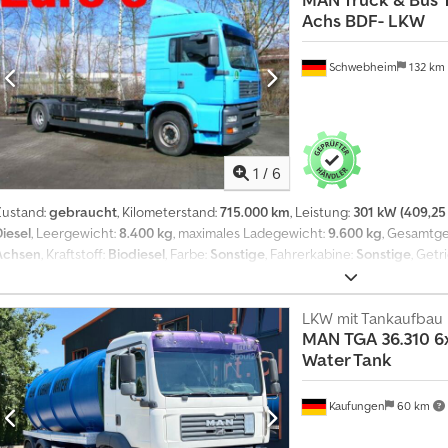
astdiagramm: max: Hubkraft 5.580 kg, 4.30m - 3.310 kg, 5.90 m - 2.270 kg, 7.90 m
Achs BDF- LKW
990 kg, Ölkühler, Greifer gegen Mehrpreis von € 2.500,oo erhältlich, das Fa
lieferbar! ZUBEHÖRANGABEN OHNE GEWÄHR, Änderungen, Zwischenverkauf 
nmpo Ijf - .
Schwebheim
132 km
1
/
6
Zustand:
gebraucht
, Kilometerstand:
715.000 km
, Leistung:
301 kW (409,25
Diesel
, Leergewicht:
8.400 kg
, maximales Ladegewicht:
9.600 kg
, Gesamtg
Achsen
, Kraftstoff:
Biodiesel
, Farbe:
Sonstige
, Fahrerkabine:
Sonstige
, Getr
keine
, Federung:
Luft
, Ausstattung:
ABS, Anhängerkupplung, Differential
geräuscharm
, Für Wechselbrücken 7,15 und 7,45 m, , -- Druckfehler, Irrt
ilder --, Mehr Daten unter: !, More Details: ! Codpfx Aijzqfnro Iorf
LKW mit Tankaufbau
MAN
TGA 36.310 6
Water Tank
Kaufungen
60 km