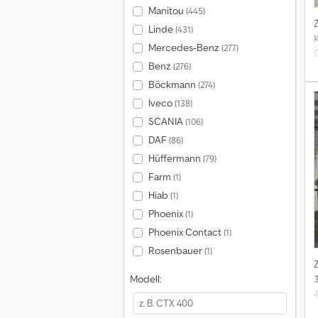
Manitou
(445)
Linde
(431)
Mercedes-Benz
(277)
Benz
(276)
Böckmann
(274)
Iveco
(138)
SCANIA
(106)
DAF
(86)
Hüffermann
(79)
Farm
(1)
Hiab
(1)
Phoenix
(1)
Phoenix Contact
(1)
Rosenbauer
(1)
Modell: