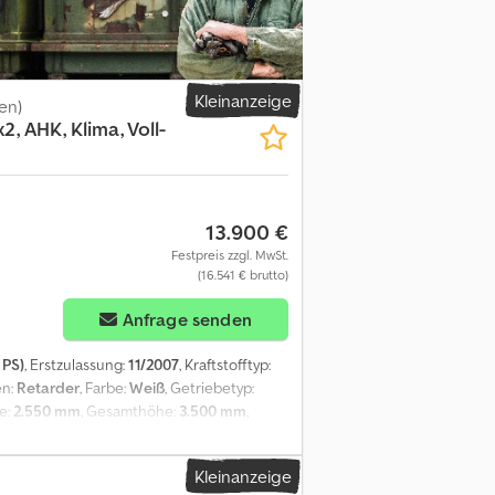
Kleinanzeige
en)
2, AHK, Klima, Voll-
13.900 €
Festpreis zzgl. MwSt.
(16.541 € brutto)
Anfrage senden
 PS)
, Erstzulassung:
11/2007
, Kraftstofftyp:
en:
Retarder
, Farbe:
Weiß
, Getriebetyp:
e:
2.550 mm
, Gesamthöhe:
3.500 mm
,
0 mm
, Laderaumhöhe:
600 mm
,
r mm, Siebdruckboden, 10 x Zurrösen je
Kleinanzeige
perre HA, Tempomat, Klimaanlage,