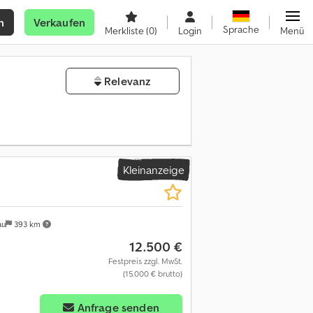
n
Verkaufen
Sprache
Merkliste
(0)
Login
Menü
Relevanz
Kleinanzeige
au
393 km
12.500 €
Festpreis zzgl. MwSt.
(15.000 € brutto)
Anfrage senden