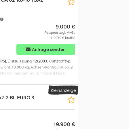
 - 1.530 kg, 10.20 m - 1.220 kg, 12.40 m -
hrzeug ist auch ohne Kran für € 29.900,00
und Irrtümer vorbehalten! Crodpfx Aiov
9.000 €
Festpreis zzgl. MwSt.
(10.710 € brutto)
Anfrage senden
 PS)
, Erstzulassung:
12/2003
, Kraftstofftyp:
ewicht:
18.000 kg
, Achsen-Konfiguration:
2
iebetyp:
mechanisch
, Emissionsklasse:
sperre, Druckluftbremse, Tempomat,
ümer und Änderungen vorbehalten, Muster-
Kleinanzeige
x2-2 BL EURO 3
19.900 €