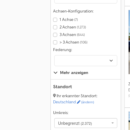
Achsen-Konfiguration:
1 Achse
(7)
2 Achsen
(1.273)
3 Achsen
(644)
K
> 3 Achsen
(106)
F
Federung:
3
Mehr anzeigen
R
Standort
R
Ihr erkannter Standort:
i
Deutschland
(ändern)
Umkreis:
L
Unbegrenzt
(2.372)