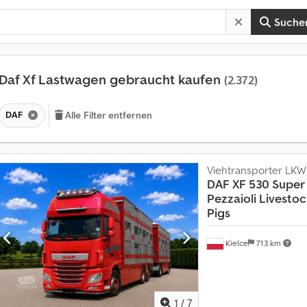
Suche
Daf Xf Lastwagen gebraucht kaufen
(2.372)
DAF
Alle Filter entfernen
Viehtransporter LKW
DAF XF 530 Super
Pezzaioli
Livestock
Pigs
Kielce
713 km
1
/
7