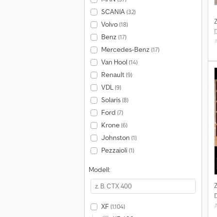
SCANIA
(32)
Volvo
(18)
Benz
(17)
Mercedes-Benz
(17)
Van Hool
(14)
Renault
(9)
VDL
(9)
Solaris
(8)
Ford
(7)
Krone
(6)
Johnston
(1)
Pezzaioli
(1)
Modell:
XF
(1.104)