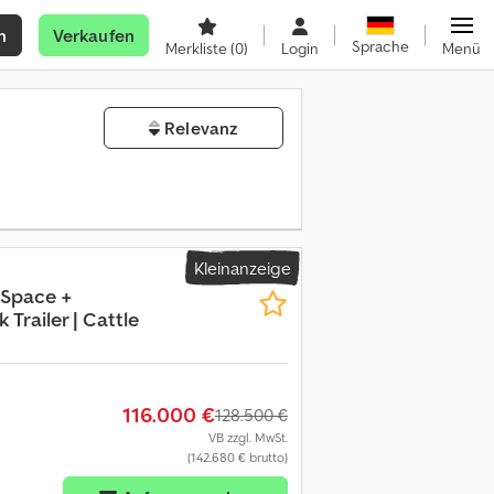
n
Verkaufen
Sprache
Merkliste
(0)
Login
Menü
Relevanz
Kleinanzeige
 Space +
 Trailer | Cattle
116.000 €
128.500 €
VB zzgl. MwSt.
(142.680 € brutto)