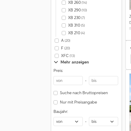
XB 260
(14)
XB 290
(10)
XB 230
(7)
XB 310
(5)
XB 210
(4)
A
(20)
F
(20)
XFC
(13)
it Pritsche & Plane
Reisch Lkw Mit Pritsche & Plane
Mehr anzeigen
Preis:
T
-
Suche nach Bruttopreisen
Nur mit Preisangabe
r
Baujahr:
-