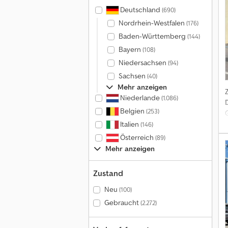
Deutschland
(690)
T
Nordrhein-Westfalen
(176)
Baden-Württemberg
(144)
Bayern
(108)
Niedersachsen
(94)
Sachsen
(40)
Mehr anzeigen
Niederlande
(1.086)
Belgien
(253)
Italien
(146)
Österreich
(89)
Mehr anzeigen
Zustand
L
Neu
(100)
Gebraucht
(2.272)