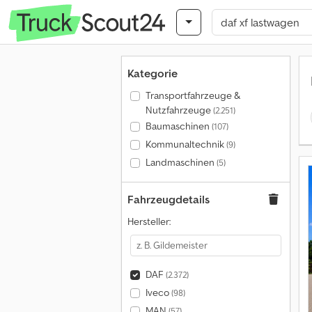
Kategorie
Transportfahrzeuge &
Nutzfahrzeuge
(2.251)
Baumaschinen
(107)
Kommunaltechnik
(9)
Landmaschinen
(5)
Fahrzeugdetails
Hersteller:
DAF
(2.372)
Iveco
(98)
MAN
(57)