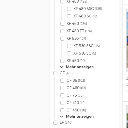
XF 480
(492)
XF 480 SSC
(135)
XF 480 SC
(12)
XF 460
(224)
XF 480 FT
(174)
XF 530
(127)
XF 530 SSC
(15)
XF 530 SC
(5)
XF 450
(90)
Mehr anzeigen
CF
(488)
CF 85
(102)
CF 460
(63)
CF 75
(55)
CF 410
(49)
e
CF 450
(38)
v
Mehr anzeigen
LF
(240)