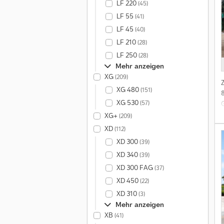
LF 220
(45)
LF 55
(41)
LF 45
(40)
LF 210
(28)
LF 250
(28)
Mehr anzeigen
XG
(209)
XG 480
(151)
XG 530
(57)
XG+
(209)
XD
(112)
XD 300
(39)
XD 340
(39)
XD 300 FAG
(37)
XD 450
(22)
XD 310
(3)
S
Mehr anzeigen
XB
(41)