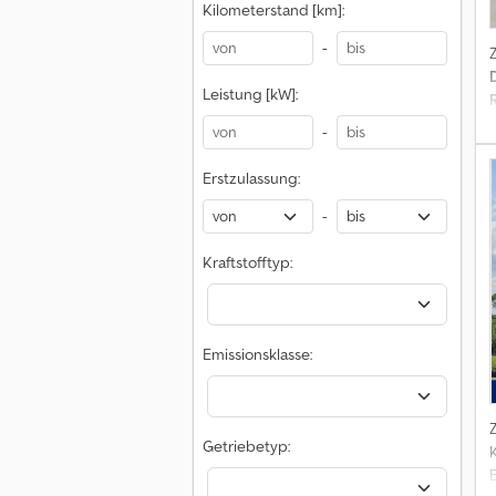
Kilometerstand [km]:
-
Leistung [kW]:
-
Erstzulassung:
-
T
Kraftstofftyp:
Emissionsklasse:
r
Getriebetyp:
K