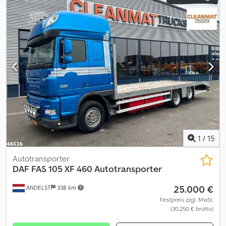
1
/
15
Autotransporter
DAF
FAS 105 XF 460 Autotransporter
25.000 €
ANDELST
338 km
Festpreis zzgl. MwSt.
(30.250 € brutto)