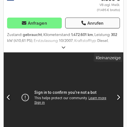
VB zzgl. MwSt.
(11.495 € brutto)
Anfragen
Anrufen
Zustand:
gebraucht
, Kilometerstand:
1.472.601 km
, Leistung:
302
kW (410,61 PS)
, Erstzulassung:
10/2007
, Kraftstofftyp:
Diesel
,
Reifengröße:
315/70 R22,5
, Achsen-Konfiguration:
4x2
, Kraftstoff:
Diesel
, Fahrerkabine:
Schlafkabine
, Getriebetyp:
Automatisch
,
Kleinanzeige
Emissionsklasse:
Euro5
, Federung:
Sonstige
, Gesamtlänge:
6.000
mm
, Gesamtbreite:
2.500 mm
, Gesamthöhe:
3.350 mm
, Baujahr:
2007
, Ausstattung:
ABS, Airbag, Klimaanlage, Kühlschrank,
Servolenkung, Spoiler, Tempomat, elektrische
Fensterheberregelung, zweiter Kraftstofftank
, = Weitere
Optionen und Zubehör = Dsdpfezrm D Rox Aiujkr - Aluminium-
Kraftstofftank - Dachspoiler - Schlafkabine -
Sonnenschutzklappe - Wegfahrsperre = Weitere Informationen =
Vorderachse: Reifenmaß: 315/70 R22,5; Gelenkt; Federung:
Parabelfederung Hinterachse: Reifenmaß: 315/60 R22,5;
Doppelbereift; Federung: Luftfederung Leergewicht: 7.045 kg