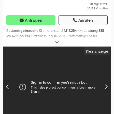
VB zzgl. MwSt.
(13.189 € brutto)
Anfragen
Anrufen
Zustand:
gebraucht
, Kilometerstand:
1.117.264 km
, Leistung:
338
kW (459,55 PS)
, Erstzulassung:
01/2011
, Kraftstofftyp:
Diesel
,
Achsen-Konfiguration:
6x2
, Kraftstoff:
Diesel
, Bremsen:
Retarder
,
Fahrerkabine:
Schlafkabine
, Getriebetyp:
Automatisch
,
Kleinanzeige
Emissionsklasse:
Euro5
, Gesamtlänge:
9.200 mm
, Gesamtbreite:
2.500 mm
, Gesamthöhe:
3.350 mm
, Baujahr:
2011
, Ausstattung:
ABS, Airbag, Klimaanlage, Retarder, Servolenkung, Spoiler,
Tempomat, elektrische Fensterheberregelung
, = Weitere
Optionen und Zubehör = - Dachspoiler - Kühlschrank - Radio/CD-
Spieler - Schlafkabine - Sonnenschutzklappe - Wegfahrsperre =
Weitere Informationen = Vorderachse: Gelenkt Dodjzrmy Sjpfx
Aiuskr Leergewicht: 9.480 kg Referenznummer: 77