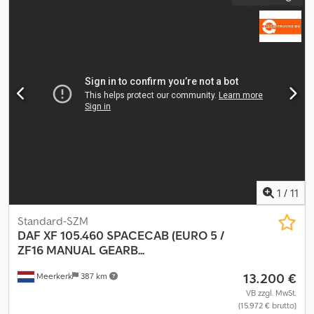
1
/
11
Standard-SZM
DAF
XF 105.460 SPACECAB (EURO 5 /
ZF16 MANUAL GEARB...
13.200 €
Meerkerk
387 km
VB zzgl. MwSt.
(15.972 € brutto)