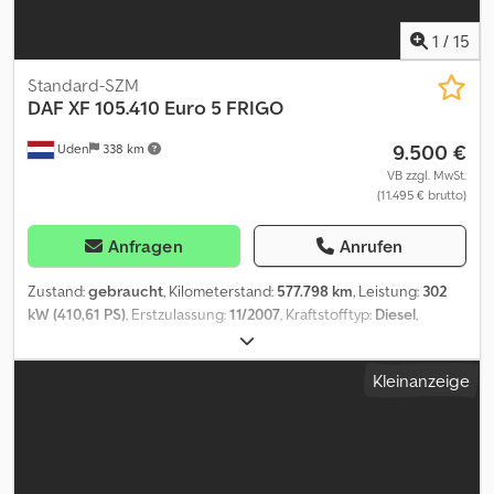
1
/
15
Standard-SZM
DAF
XF 105.410 Euro 5 FRIGO
9.500 €
Uden
338 km
VB zzgl. MwSt.
(11.495 € brutto)
Anfragen
Anrufen
Zustand:
gebraucht
, Kilometerstand:
577.798 km
, Leistung:
302
kW (410,61 PS)
, Erstzulassung:
11/2007
, Kraftstofftyp:
Diesel
,
Reifengröße:
315/70 R22,5
, Achsen-Konfiguration:
4x2
, Kraftstoff:
Diesel
, Fahrerkabine:
Schlafkabine
, Getriebetyp:
Automatisch
,
Kleinanzeige
Emissionsklasse:
Euro5
, Federung:
Sonstige
, Gesamtlänge:
6.000
mm
, Gesamtbreite:
2.500 mm
, Gesamthöhe:
3.350 mm
, Baujahr:
2007
, Ausstattung:
ABS, Airbag, Klimaanlage, Kühlschrank,
Servolenkung, Spoiler, Tempomat, elektrische
Fensterheberregelung, zweiter Kraftstofftank
, = Weitere