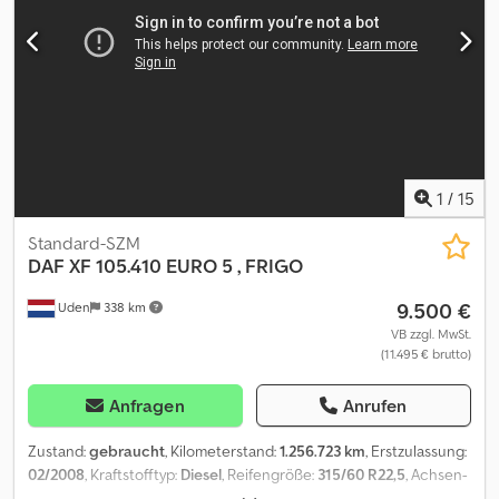
Optionen und Zubehör = Dodezrm Ddspfx Aiuokr - Aluminium-
Kraftstofftank - Dachspoiler - Radio/CD-Spieler - Schlafkabine -
Sonnenschutzklappe - Wegfahrsperre = Weitere Informationen =
Vorderachse: Reifenmaß: 315/70 R22,5; Gelenkt; Federung:
Parabelfederung Hinterachse: Reifenmaß: 315/60 R22,5;
Doppelbereift; Federung: Luftfederung Leergewicht: 7.120 kg
Referenznummer: 26
1
/
15
Standard-SZM
DAF
XF 105.410 EURO 5 , FRIGO
9.500 €
Uden
338 km
VB zzgl. MwSt.
(11.495 € brutto)
Anfragen
Anrufen
Zustand:
gebraucht
, Kilometerstand:
1.256.723 km
, Erstzulassung:
02/2008
, Kraftstofftyp:
Diesel
, Reifengröße:
315/60 R22,5
, Achsen-
Konfiguration:
4x2
, Kraftstoff:
Diesel
, Fahrerkabine:
Schlafkabine
,