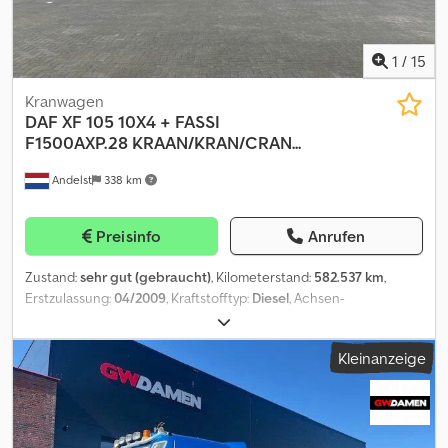
1
/
15
Kranwagen
DAF
XF 105 10X4 + FASSI
F1500AXP.28 KRAAN/KRAN/CRAN...
Andelst
338 km
Preisinfo
Anrufen
Zustand:
sehr gut (gebraucht)
, Kilometerstand:
582.537 km
,
Erstzulassung:
04/2009
, Kraftstofftyp:
Diesel
, Achsen-
Konfiguration:
10x4
, Kraftstoff:
Diesel
, Bremsen:
Retarder
, Farbe:
Weiß
, Fahrerkabine:
Schlafkabine
, Getriebetyp:
mechanisch
,
Kleinanzeige
Emissionsklasse:
Euro5
, Baujahr:
2009
, Ausstattung:
ABS,
Klimaanlage, Kran, Retarder, Rußfilter, Spoiler, Standheizung,
Tempomat, elektrisch verstellbarer Spiegel, elektrische
Fensterheberregelung
, = Weitere Optionen und Zubehör = -
Aluminium-Kraftstofftank - Geräuscharm -