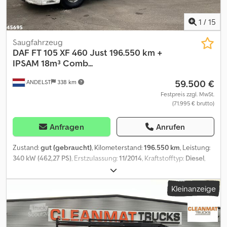
ABHOLUNG NACH ANZAHLUNG IN MAX. 10TAGEN !
ZWISCHENVERKAUF VORBEHALTEN ! Keine Rückvergütung von
1
/
15
Anzahlung oder Fahrtkosten ! STANDKOSTEN PRO TAG :75 EURO
Saugfahrzeug
DAF
FT 105 XF 460 Just 196.550 km +
IPSAM 18m³ Comb...
59.500 €
ANDELST
338 km
Festpreis zzgl. MwSt.
(71.995 € brutto)
Anfragen
Anrufen
Zustand:
gut (gebraucht)
, Kilometerstand:
196.550 km
, Leistung:
340 kW (462,27 PS)
, Erstzulassung:
11/2014
, Kraftstofftyp:
Diesel
,
Reifengröße:
315/80 22.5
, Achsen-Konfiguration:
4x2
, Radstand:
3.800 mm
, Kraftstoff:
Diesel
, Fahrerkabine:
Schlafkabine
,
Kleinanzeige
Getriebetyp:
mechanisch
, Emissionsklasse:
Euro5
, Federung:
Blatt-Luft
, Anzahl der Sitzplätze:
2
, Gesamtlänge:
6.200 mm
,
Gesamtbreite:
2.500 mm
, Gesamthöhe:
3.700 mm
, zulässige
Achslast (Achse 1):
7.500 kg
, zulässige Achslast (Achse 2):
11.500