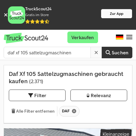
TruckScout24
Zur App
Gratis im Store
Verkaufen
Suchen
Daf Xf 105 Sattelzugmaschinen gebraucht
kaufen
(2.371)
Filter
Relevanz
DAF
Alle Filter entfernen
Kleinanzeige