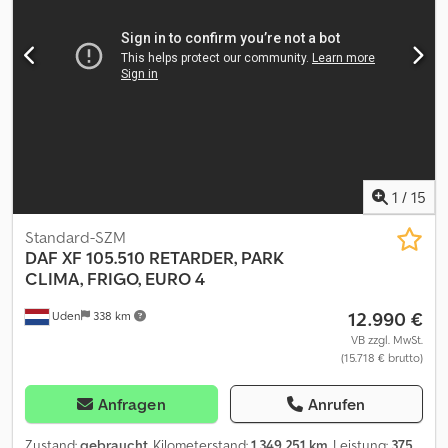
Tempomat, elektrische Fensterheberregelung, zweiter
Kraftstofftank
, = Weitere Optionen und Zubehör = - Dachspoiler
- Radio/CD-Spieler Dedpfx Aozriicoiujkr - Schlafkabine -
Sonnenschutzklappe - Wegfahrsperre = Weitere Informationen =
Reifenmaß: 315/70 R22,5 Vorderachse: Gelenkt; Federung:
Parabelfederung Hinterachse: Doppelbereift; Federung:
Luftfederung Leergewicht: 8.500 kg Referenznummer: 92
1
/
15
Standard-SZM
DAF
XF 105.510 RETARDER, PARK
CLIMA, FRIGO, EURO 4
12.990 €
Uden
338 km
VB zzgl. MwSt.
(15.718 € brutto)
Anfragen
Anrufen
Zustand:
gebraucht
, Kilometerstand:
1.349.251 km
, Leistung:
375