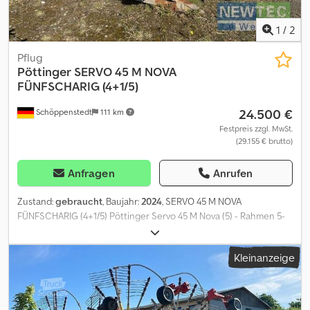
1
/
2
Pflug
Pöttinger
SERVO 45 M NOVA
FÜNFSCHARIG (4+1/5)
24.500 €
Schöppenstedt
111 km
Festpreis zzgl. MwSt.
(29.155 € brutto)
Anfragen
Anrufen
Zustand:
gebraucht
, Baujahr:
2024
, SERVO 45 M NOVA
FÜNFSCHARIG (4+1/5) Pöttinger Servo 45 M Nova (5) - Rahmen 5-
scharig durchgängig - Rahmenhöhe 80 cm - Körperabstand 95
cm - Anbauachse Kat. III - Transportsicherung SERVO 4000 -
Kleinanzeige
Rahmeneinschwenkzylinder SERVO 4000 - Streifenkörper 38
WWS - Schar 18" Wendemeißel DURASTAR Dcodpfx Ajzlva Isfzjk -
Anlagenschoner hinten - Scheibensech letzter Körper
(Scheibensechtype auswählen) - Scheibensech 500 gezackt