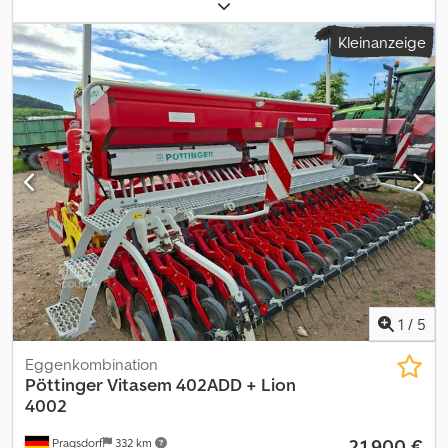
Scheibenseche, Steinsicherung, Stützfuß / -rad,
Heckanbau_____Anhängepflug, 7 Schare, voll Körper,
Kleinanzeige
Scheibensech demontiert,Steinsicherung, hydr.
Vorfurcheneinstellung, hydr. VerstellungSchnittbreite,
Packerarm,Lagerort:Kunde Dcjdszmb E Ejpfx Afzek
1
/
5
Eggenkombination
Pöttinger
Vitasem 402ADD + Lion
4002
21.900 €
Pragsdorf
332 km