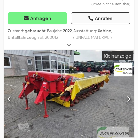
(MwSt. nicht ausweisbar)
Anfragen
Anrufen
Zustand:
gebraucht
, Baujahr:
2022
, Ausstattung:
Kabine,
Unfallfahrzeug
, ref: 260012 ===== ? UNFALL MATERIAL ?
DAMAGED EQUIPMENT ? MATERIEL ACCIDENTE ? =====
Referenz: 260012 Typ: Kurzscheibenegge Marke: PÖTTINGER
Kleinanzeige
Modell: TERRADISC 6001 T TEGOSEM 500 Baujahr: 2022 Hinweis:
MIT SAATGUTAUFBAU TEGOSEM 500 ----- ? WARNHINWEIS ? -----
Unfallmaterial / Damaged equipment / Matériel accidenté
Umstände: Verfahren: RIV Djdpfxozhxrxs Afzeck Verkauf im Ist-
Zustand, ausschließlich für Gewerbetreibende oder Export. Keine
Garantie, Rücknahme, Umtausch oder Erstattung. No warranty,
trade-in, exchange or refund. Aucune garantie, reprise, échange
ou remboursement. ----- Praktische Informationen ----- >
Verkaufspreis Netto zzgl. MwSt. > Lieferung gegen Aufpreis
möglich. > Weitere Fotos & Informationen auf unserer Website. >
Besichtigungen nach Terminvereinbarung. ----- Über uns -----
GESTLEASE ING. 17 Route d'Eschau - 67400 ILLKIRCH-
GRAFFENSTADEN Spezialist für An- und Verkauf von