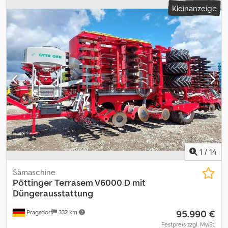
Kleinanzeige
1
/
14
Sämaschine
Pöttinger
Terrasem V6000 D mit
Düngerausstattung
95.990 €
Pragsdorf
332 km
Festpreis zzgl. MwSt.