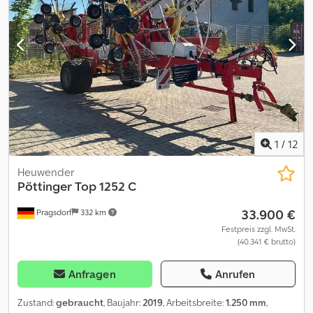
gefedert lang - Schwenkausleger hydraulisch für Packer -
Transportpendelrad vorgezogen 780 x 340 (340/50 x 16)
mechanisch - Konsole VTPR Standard SERVO 4000
1
/
12
Heuwender
Pöttinger
Top 1252 C
33.900 €
Pragsdorf
332 km
Festpreis zzgl. MwSt.
(40.341 € brutto)
Anfragen
Anrufen
Zustand:
gebraucht
, Baujahr:
2019
, Arbeitsbreite:
1.250 mm
,