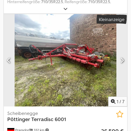
Hinterreifengröße:
710/35R22.5
, Reifengröße:
710/35R22.5
,
Ausstattung:
Beleuchtung
, Bereifung (h):710/35R22.5, Anzahl
Kreisel:4, Hydraulische Klappung_____Arbeitsbreite: 12.50Bauart:
Kleinanzeige
540Beleuchtung: jaBetriebsstunden: 1335Kreisel: 4hektar:
8084Irrtum + Zwischenverkauf vorbehalten.P?ttinger TOP 1252
C:Baujahr 2019, Bereifung 710/35R22.5, ISOBUS inkl.
Bedienterminal, vordere Kreisel hydraulisch, hintere Kreisel
mechanisch angetrieben, eigene ?lversorgung,5 Rad
Kreiselfahrwerk mit zus?tzlichem vorlaufenden St?tzrad, 1.335
Betriebsstunden, 8.084 Hektar.,Lagerort:Kunde Dcsdpfxoznqv Nj
Afzok
1
/
7
Scheibenegge
Pöttinger
Terradisc 6001
Pragsdorf
332 km