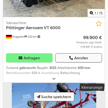
1
/
15
Sämaschine
Pöttinger
Aerosem VT 6000
99.900 €
Pragsdorf
332 km
Festpreis zzgl. MwSt.
(118.881 € brutto)
Anfragen
Anrufen
Zustand:
gebraucht
, Baujahr:
2023
, Arbeitsbreite:
600 mm
,
Betriebsstunden:
634 h
, Ausstattung:
Beleuchtung
,
Betriebsstunden:634, Flächenleistung:875, Exaktstriegel,
Fahrgassenschaltung, Vorlaufmarkierer, ISOBUS,
Kleinanzeige
Zweischeibenschare_____Arbeitsbreite: 6 mBeleuchtung:
jaBetriebsstunden: 634Bordcomputer: jaExaktstriegel:
Suche speichern
jaFahrgassenmarkierung: jaFahrgassenschaltung: jaFahrwerk:
jaHektar: 875 haISOBUS: jaReihen: 48 StkSchardruckverstellung