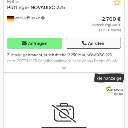
Mäher
Pöttinger
NOVADISC 225
2.700 €
Warburg
99 km
Festpreis zzgl. MwSt.
(3.213 € brutto)
Anfragen
Anrufen
Zustand:
gebraucht
, Arbeitsbreite:
2.250 mm
, NOVADISC 225
gebr. PÖTTINGER Scheibenmähwerk Heck-Anbau Dedjzr Afkjpfx
Afzock Gelenkwelle Hydraulische Klappung
Auflagedruckentlastung mechanisch
Kleinanzeige