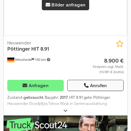
Bilder anfragen
Heuwender
Pöttinger
HIT 8.91
8.900 €
Meschede
150 km
Festpreis zzgl. MwSt.
(10.591 € brutto)
Anfragen
Anrufen
Zustand:
gebraucht
, Baujahr:
2017
, HIT 8.91 gebr. Pöttinger
Heuwender Dcedpfjzq Tdnox Afzsk in Serienausstattung
Klappvorrichtung Hydraulisch Randstreueinrichtung
meschanisch