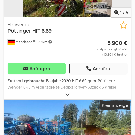
1
/
5
Heuwender
Pöttinger
HIT 6.69
8.900 €
Meschede
150 km
Festpreis zzgl. MwSt.
(10.591 € brutto)
Anfragen
Anrufen
Zustand:
gebraucht
, Baujahr:
2020
, HIT 6.69 gebr. Pöttinger
Wender 6,45 m Arbeitsbreite Dedpjzkcnvefx Afzeck 6 Kreisel
hydraulisch klappbar Beleuchtungsanlage und Warntafeln
Zinkenverlustsicherung
Kleinanzeige