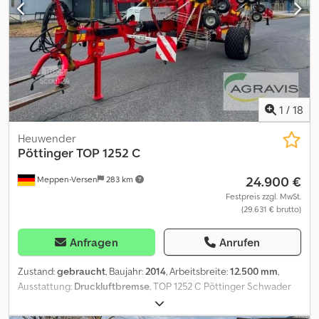
ha,Lagerort:Kunde Djdpfozdhh Njx Afzsck
1
/
18
Heuwender
Pöttinger
TOP 1252 C
24.900 €
Meppen-Versen
283 km
Festpreis zzgl. MwSt.
(29.631 € brutto)
Anfragen
Anrufen
Zustand:
gebraucht
, Baujahr:
2014
, Arbeitsbreite:
12.500 mm
,
Ausstattung:
Druckluftbremse
, TOP 1252 C Pöttinger Schwader
Arbeitsbreite: 8,00 - 12,50 m 4 Kreisel für Mittenschwadablage 13
Zinkenarme je Kreisel, 3,30 m Kreisel-Durchmesser TOPTECH