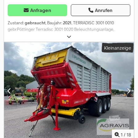
Anfragen
Anrufen
Zustand:
gebraucht
, Baujahr:
2021
, TERRADISC 3001 0010
gebr.Pöttinger Terradisc 3001 0020 Beleuchtungsanlage,
Warntafel 0030 610 Scheibendurchmesser, 24 Scheiben, Gezackt
0040 Rohrstabwalze 0050 hydr. Tiefenverstellung Dodpeyt Tf Esfx
Kleinanzeige
Afzsck 0060 hydr. Randscheibenklappung
1
/
18