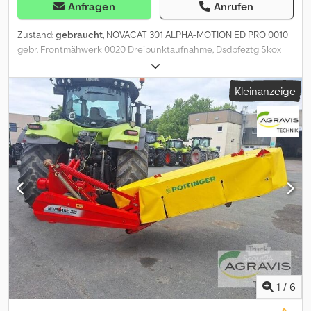
Anfragen
Anrufen
Zustand:
gebraucht
, NOVACAT 301 ALPHA-MOTION ED PRO 0010
gebr. Frontmähwerk 0020 Dreipunktaufnahme, Dsdpfeztg Skox
Afzock 0030 Zapfwelle, 0040 Schwadscheiben,
Kleinanzeige
1
/
6