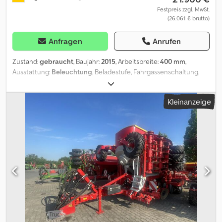
Festpreis zzgl. MwSt.
(26.061 € brutto)
Anfragen
Anrufen
Zustand:
gebraucht
, Baujahr:
2015
, Arbeitsbreite:
400 mm
,
Ausstattung:
Beleuchtung
, Beladestufe, Fahrgassenschaltung,
Spuranreißer, Striegel, Getreideausrüstung_____4m Drillmaschine
mit Scheibenschare, Andruckrollen, Striegel, Bedienterminal, mit
Kleinanzeige
Kreiselegge Lion 4002 mit Walze,Lagerort:Kunde Dcjdpfxjzkdpze
Afzek