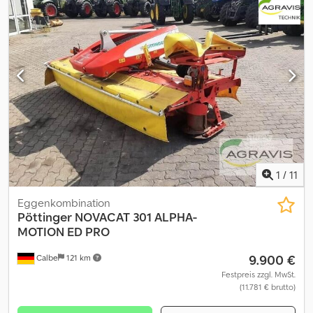
1
/
11
Eggenkombination
Pöttinger
NOVACAT 301 ALPHA-
MOTION ED PRO
9.900 €
Calbe
121 km
Festpreis zzgl. MwSt.
(11.781 € brutto)