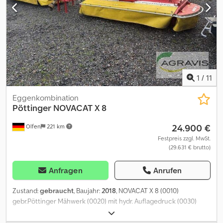
1
/
11
Eggenkombination
Pöttinger
NOVACAT X 8
24.900 €
Olfen
221 km
Festpreis zzgl. MwSt.
(29.631 € brutto)
Anfragen
Anrufen
Zustand:
gebraucht
, Baujahr:
2018
, NOVACAT X 8 (0010)
gebr.Pöttinger Mähwerk (0020) mit hydr. Auflagedruck (0030)
Zapfwelle (0040) ISOBUS Bedienung Dcedpfxox R I H Tj Afzek
(0050) hydr. Seitentücher (0060) Aufbereiter (0070) Beleuchtung