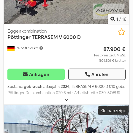
1
/
16
Eggenkombination
Pöttinger
TERRASEM V 6000 D
87.900 €
Calbe
121 km
Festpreis zzgl. MwSt.
(104.601 € brutto)
Anfragen
Anrufen
Zustand:
gebraucht
, Baujahr:
2024
, TERRASEM V 6000 D 010 gebr.
Pöttinger Drillkombination 020 6 mtr. Arbeitsbreite 030 ISOBUS
ohne Terminal Dcedpfx Afjzqp Ezszek 040 40 km/h
Kleinanzeige