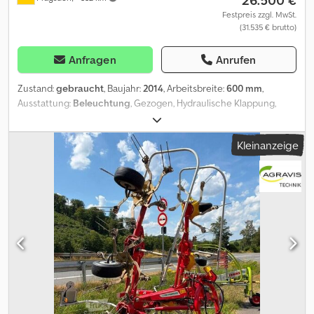
26.500 €
Festpreis zzgl. MwSt.
(31.535 € brutto)
Anfragen
Anrufen
Zustand:
gebraucht
, Baujahr:
2014
, Arbeitsbreite:
600 mm
,
Ausstattung:
Beleuchtung
, Gezogen, Hydraulische Klappung,
Stabrohrwalze, Steinsicherung_____Fahrwerk, hydr. klappbar, DL
Bremse, Beleuchtung, doppelteRohrstabwalze,
Kleinanzeige
Striegel,Lagerort:Kunde Dsdpeznqv Asfx Afzsck