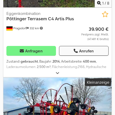
1
/
8
Eggenkombination
Pöttinger
Terrasem C4 Artis Plus
39.900 €
Pragsdorf
332 km
Festpreis zzgl. MwSt.
(47.481 € brutto)
Anfragen
Anrufen
Zustand:
gebraucht
, Baujahr:
2014
, Arbeitsbreite:
400 mm
,
Laderaumvolumen:
2.500 m³
, Flächenleistung:2166, Hydraulische
Klappung, Spuranreißer, Vorlaufmarkierer, Getreideausrüstung,
Zweischeibenschare_____SpuranreißerV
Kleinanzeige
orauflaufmarkiererEinstellbare Saattiefe und Schardruck (von
der Kabine aus)Einstellbare Scheibensektion (von der Kabine
aus)Bedienterminal2500-l-SaatgutbehälterFlachstabegge, hinter
der Scheibensektion angeordnetDirekter Gebläseantrieb –
erfordert 2 doppeltwirkende Hydraulikanschlüsse sowie eine
drucklose RücklaufleitungBearbeitete Fläche: 2166