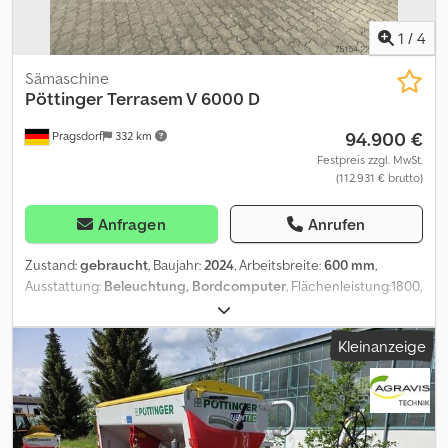
1
/
4
Sämaschine
Pöttinger
Terrasem V 6000 D
94.900 €
Pragsdorf
332 km
Festpreis zzgl. MwSt.
(112.931 € brutto)
Anfragen
Anrufen
Zustand:
gebraucht
, Baujahr:
2024
, Arbeitsbreite:
600 mm
,
Ausstattung:
Beleuchtung, Bordcomputer
, Flächenleistung:1800,
Beladestufe, Fahrgassenschaltung, Hydraulische Klappung,
Pneumatisch, Spuranreißer, Spurlockerer,
Kleinanzeige
Vorlaufmarkierer_____Fahrwerk, hydr. klappbar, Spurlockerer,
Reifenpackerwalze,Scheibensektion, UL Anhängung, DL Bremse,
VA Markierer,Stützräder,Lagerort:Kunde Dcsdjzh R Iljpfx Afzsk