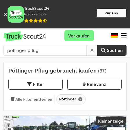
TruckScout24
Zur App
Gratis im Store
Verkaufen
Suchen
Pöttinger Pflug gebraucht kaufen
(37)
Filter
Relevanz
Pöttinger
Alle Filter entfernen
Kleinanzeige