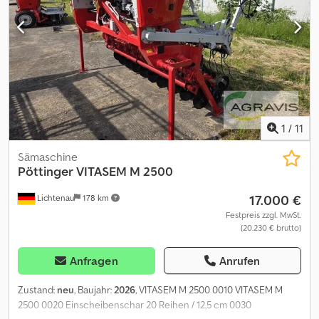
1
/
11
Sämaschine
Pöttinger
VITASEM M 2500
17.000 €
Lichtenau
178 km
Festpreis zzgl. MwSt.
(20.230 € brutto)
Anfragen
Anrufen
Zustand:
neu
, Baujahr:
2026
, VITASEM M 2500 0010 VITASEM M
2500 0020 Einscheibenschar 20 Reihen / 12,5 cm 0030