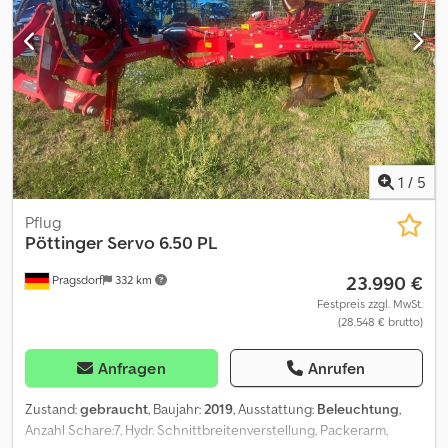
1
/
5
Pflug
Pöttinger
Servo 6.50 PL
23.990 €
Pragsdorf
332 km
Festpreis zzgl. MwSt.
(28.548 € brutto)
Anfragen
Anrufen
Zustand:
gebraucht
, Baujahr:
2019
, Ausstattung:
Beleuchtung
,
Anzahl Schare:7, Hydr. Schnittbreitenverstellung, Packerarm,