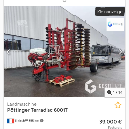
Ausrüstung VITASEM M 2500 Dodezfw D Ispfx Afzeck 0040
COMPASS für mechanischen Dosierantrieb 0050 elektrische
Kleinanzeige
Abdrehunterstützung 0060 Batterieanschlusskabel für
Stromversorgung 0070 Zugwaage 0080 Fahrgassensignal vom
Spornrad bei mechanischem 0090 Dosierantrieb 0100
Symmetrische Fahrgassenschaltung 0110 Fahrgassenspurbreite
0120 Fahrgassenspurweite 1,5 m 0130 Druckrollen für
Einscheibenschar Rz 20 0140 Saatstriegel einreihig,
einzelgefedert 0150 Rührwelle drehend 0160 Arbeits- und
Saatkasten Beleuchtungspaket 0170 Kabelverlängerung
COMPASS 2 m 18-polig 3 Reihen je Spur
1
/
14
Landmaschine
Pöttinger
Terradisc 6001T
39.000 €
Illkirch
355 km
Festpreis