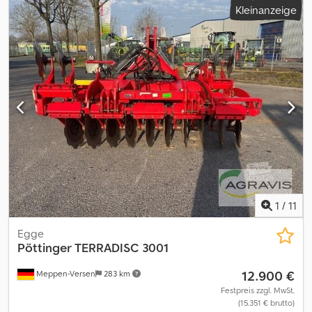
Kleinanzeige
PLUS Kreiseleinheit hydr. Arbeitsbreitenverstellung hydr.
Klappung 5-Rad Fahrwerk + MULTITAST Rad vor dem Kreisel
Kreiselantrieb vorne hydraulisch Kreiselantrieb hinten
mechanisch Schwadtuch Dcsdpfjy Hdzljx Afzjk
Druckluftbremsanlage Bereifung: 710/35R22.5 Load Sensing,
ISOBUS, PÖTTINGER Bedienterminal Arbeitsscheinwerfer LED
Gelenkwelle Warntafeln/ Beleuchtung
1
/
11
Egge
Pöttinger
TERRADISC 3001
12.900 €
Meppen-Versen
283 km
Festpreis zzgl. MwSt.
(15.351 € brutto)