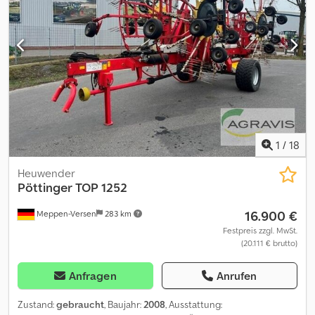
1
/
18
Heuwender
Pöttinger
TOP 1252
16.900 €
Meppen-Versen
283 km
Festpreis zzgl. MwSt.
(20.111 € brutto)
Anfragen
Anrufen
Zustand:
gebraucht
, Baujahr:
2008
, Ausstattung: