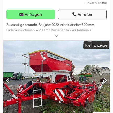
(114.228 € brutto)
Anfragen
Anrufen
Zustand:
gebraucht
, Baujahr:
2022
, Arbeitsbreite:
600 mm
,
Laderaumvolumen:
4.200 m³
, Reihenanzahl:48, Reihen- /
Körperabstand:12,5, Flächenleistung:3980, Hydraulische Klappung,
Spuranreißer, Striegel, Vorlaufmarkierer,
Kleinanzeige
Zweischeibenschare_____CrossboardSch eibenegge 24
einscheibige Düngerscharen40 prallelogrammgeführte
Säscharen mit AndruckrollenIDS-System (Intelligent Distribution
System), bietet zahlreiche Möglichkeiten zur Reihenschaltung
und Anpassung der Säreihen, Bedienung erfolgt entweder per
Tastendruck am Terminal oder automatisch über Task Controller
mit Section Control und Variable Rate Control Feinsaat-
Einrichtung für Breitverteilung zwischen Andruckrollen und
Nachstriegel-Einheit montiert,Lagerort:Kunde Dcjdpfjzdhucox
Afzek