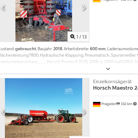
1
/
13
Zustand:
gebraucht
, Baujahr:
2018
, Arbeitsbreite:
600 mm
, Laderaumvolum
Flächenleistung:7800, Hydraulische Klappung, Pneumatisch, Spuranreißer, 
Zweischeibenschare_____Horsch Pronto 6 DCBj. 2018ca. 7.800 haISOBUS 
TerminalSpuranreißerTurboDisc mit Striegelhydr. DiscSystem 2-reihig Ø 4
Gebläse DirektantriebReifenpacker Ø 78 cm - 7.50-16 ASZwischenachspa
pneumatischCrossboard,Lagerort:Kunde Codpfozrrbzsx Apnsrf
Einzelkornsägerät
Horsch
Maestro 2
Pragsdorf
332 km