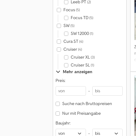
Leeb PT
(2)
Focus
(5)
Focus TD
(5)
SW
(5)
SW 12000
(1)
Cura ST
(4)
Cruiser
(4)
Cruiser XL
(3)
Cruiser SL
(1)
Mehr anzeigen
Preis:
-
Suche nach Bruttopreisen
Nur mit Preisangabe
Baujahr:
-