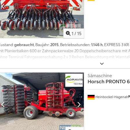
1
/
15
Zustand:
gebraucht
, Baujahr:
2015
, Betriebsstunden:
1.146 h
, EXPRESS 3 KR 
mit Planierbalken 600 er Zahnpackerwalze 20 Doppelscheibenschare mit 
ohne Terminal Fahrgassenschaltung 2 x 3 Reihen Beleuchtung mit Warntafe
Doppelscheibenschar Spuranzeiger Csdpfx Aszqp Hfjpnjrf 1500 l Tank
Sämaschine
Horsch
PRONTO 6
Heinbockel-Hagenah