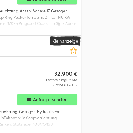
leuchtung
, Anzahl Schare:17, Gezogen,
Top Ring PackerTerra Grip Zinken146 KW
rt:17094 Pragsdorf Csdozr Ta Sjpfx Apnorf
Kleinanzeige
32.900 €
Festpreis zzgl. MwSt.
(39.151 € brutto)
Anfrage senden
euchtung
, Gezogen, Hydraulische
 jaFahrwerk: jaKlappvorrichtung:
inken, Stützräder 10.0/75-15.3,
gungEinebnungscheiben 1-