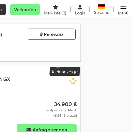
n
Verkaufen
Sprache
Merkliste
(0)
Login
Menü
)
Relevanz
Kleinanzeige
4 GX
34.900 €
Festpreis zzgl. MwSt.
(41.531 € brutto)
Anfrage senden