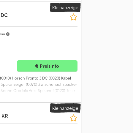
Kleinanzeige
 DC
 km
Preisinfo
(0010) Horsch Pronto 3 DC (0020) Kabel
060) Spuranzeiger (0070) Zwischenachspacker
e Seche Crodpfx Aezr Spfspnef (0120) Teile
Kleinanzeige
 KR