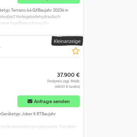
etyp: Terrano 4.4 GXBaujahr 20234 m
elwalze2 Vorlegekeilehydraulisch
remsanlageBeleuchtung für
Kleinanzeige
T
37.900 €
Festpreis zzgl. MwSt.
(45.101 € brutto)
Anfrage senden
Gerätetyp: Joker 6 RTBaujahr
Unterlenkeranhängungdoppelte Tasträder
chora Csdpszrrawofx Apnerf