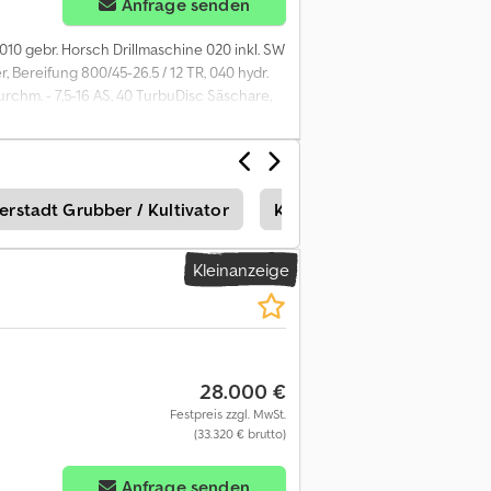
Anfrage senden
010 gebr. Horsch Drillmaschine 020 inkl. SW
Bereifung 800/45-26.5 / 12 TR, 040 hydr.
urchm. - 7,5-16 AS, 40 TurbuDisc Säschare,
 080 Hydr. Gebläse m. Direktantrieb,
Einzeltank (Vorbereitung) 110
Vorlaufmarkierer 140
60 Teile für Straßenzulassung Pronto 6 AS
erstadt Grubber / Kultivator
Köckerling Eggen
Köc
Kleinanzeige
28.000 €
Festpreis zzgl. MwSt.
(33.320 € brutto)
Anfrage senden