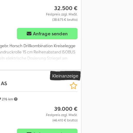
32.500 €
Festpreis zzgl. MwSt.
(38.675 € brutto)
Anfrage senden
gebr. Horsch Drillkombination Kreiselegge
Andruckrolle 15 cm Reihenabstand ISOBUS
ln elektrische Dosierung Striegel am
Kleinanzeige
 AS
276 km
39.000 €
Festpreis zzgl. MwSt.
(46.410 € brutto)