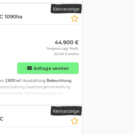
Kleinanzeige
C 1090ha
44.900 €
Festpreis zzgl. MwSt.
(53.431 € brutto)
Anfrage senden
en:
2.800 m³
, Ausstattung:
Beleuchtung
,
assenschaltung, Saatmengenverstellung
laufmarkierer, Getreideausrüstung,
packer, Doppelscheibenschare,
Kleinanzeige
DC