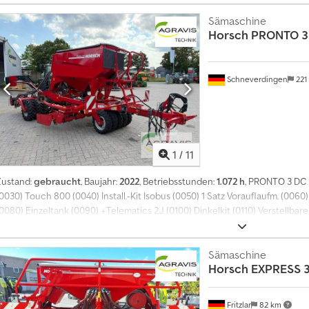
Sämaschine
Horsch
PRONTO 3
Schneverdingen
221
1
/
11
Zustand:
gebraucht
, Baujahr:
2022
, Betriebsstunden:
1.072 h
, PRONTO 3 DC 
(0030) Touch 800 (0040) Install.-Kit Isobus (0050) 1 Satz Vorauflaufm. (0
(0080) Einzeltank (0090) +Telematics 2J (0100) Dinkelkit (0110) Verstellbar
traßenzulas. (0130) Gebl. dir. Einzelt.
Sämaschine
Horsch
EXPRESS 3
Fritzlar
82 km