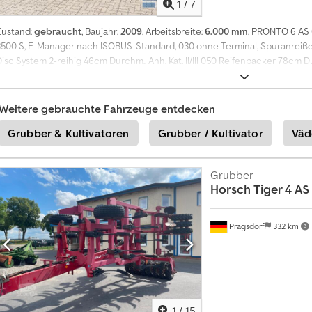
1
/
7
Zustand:
gebraucht
, Baujahr:
2009
, Arbeitsbreite:
6.000 mm
, PRONTO 6 AS 
3500 S, E-Manager nach ISOBUS-Standard, 030 ohne Terminal, Spuranreißer, 
isc System 2-reihig 46cm Durchm., Anh. Kat. II/III 050 Reifenpacker 78cm D
060 Beleuchtung Crodpjzr Snbsfx Apnsf 070 Einzeltank-Version (3500l Tank)
Druckrollen 7,5cm 090 Pneum. Bremsanlage 40 km/h 100 Saatflusskontrolle 
Saatflusssensoren 120 Zwischenachspacker 78cm Durchm. - 7.50-16 AS 130 
Weitere gebrauchte Fahrzeuge entdecken
Spurlockererscheiben 2-reihig 8x46cm Durchm. 150 zusätzl. FGS-Klappen 1
Grubber & Kultivatoren
Grubber / Kultivator
Väd
170 CoC-Dokument für Straßenzulassung Pronto 6 AS 40km/h
Grubber
Horsch
Tiger 4 AS
Pragsdorf
332 km
1
/
15