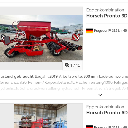
reihig,Lagerort:Kunde Cjdszr A Sqepfx Apnerf
Eggenkombination
Horsch
Pronto 3D
Pragsdorf
332 km
1
/
10
Zustand:
gebraucht
, Baujahr:
2019
, Arbeitsbreite:
300 mm
, Laderaumvolum
Reihenanzahl:20, Reihen- / Körperabstand:15, Flächenleistung:1090, Fahrg
hydraulisch, Schardruckverstellung hydraulisch, Pneumatisch, Striegel, Vor
Zweischeibenschare_____Fronreifenpacker, 2 reihiges Discsystem, Reifen
Andruckrollen, Striegel,Lagerort:Kunde Credpfezr A Swsx Apnef
Eggenkombination
Horsch
Pronto 6
Pragsdorf
332 km