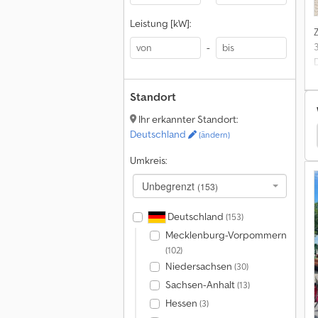
Leistung [kW]:
-
D
Standort
Ihr erkannter Standort:
Deutschland
h Scheibenegge
Horsch Sämaschine Landwirtschaft
(ändern)
Umkreis:
Unbegrenzt
(153)
Deutschland
(153)
Mecklenburg-Vorpommern
(102)
Niedersachsen
(30)
Sachsen-Anhalt
(13)
Hessen
(3)