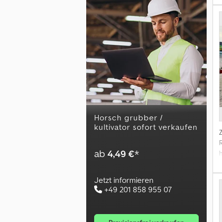
horsch grubber /
kultivator sofort verkaufen
ab
4,49 €
*
Jetzt informieren
+49 201 858 955 07