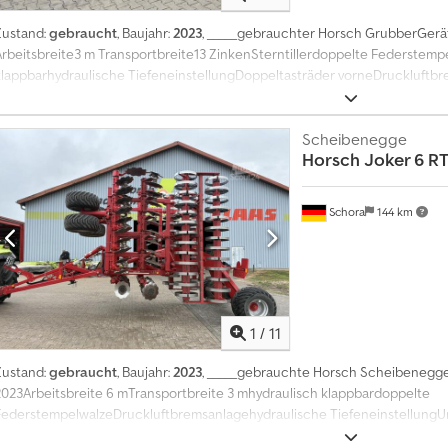
Zustand:
gebraucht
, Baujahr:
2023
, _____gebrauchter Horsch GrubberGerät
Arbeitsbreite3 m Transportbreite13 ZinkenSterntillerdoppelte Federstemp
klappbarhydraulische TiefeneinstellungDoppeltasträder vorneDruckluftb
StraßenfahrtWarntafeln,Lagerort:Schora Crsdpfx Apszrrbbjnof
Scheibenegge
Horsch
Joker 6 R
Schora
144 km
1
/
11
Zustand:
gebraucht
, Baujahr:
2023
, _____gebrauchte Horsch Scheibenegge
2023Arbeitsbreite 6 mTransportbreite 3 mhydraulisch klappbardoppelte
FederstempelwalzeDruckluftbremsanlagehydraulische Tiefeneinstellung
vorne rechts und linksBeleuchtung für StraßenfahrtWarntafeln,Lagerort:S