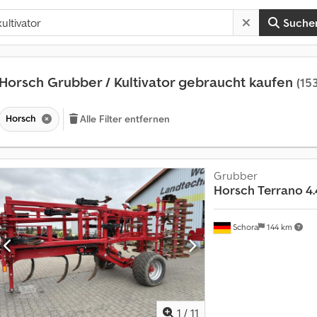
Suche
Horsch Grubber / Kultivator gebraucht kaufen
(153
Horsch
Alle Filter entfernen
Grubber
Horsch
Terrano 4.
Schora
144 km
1
/
11