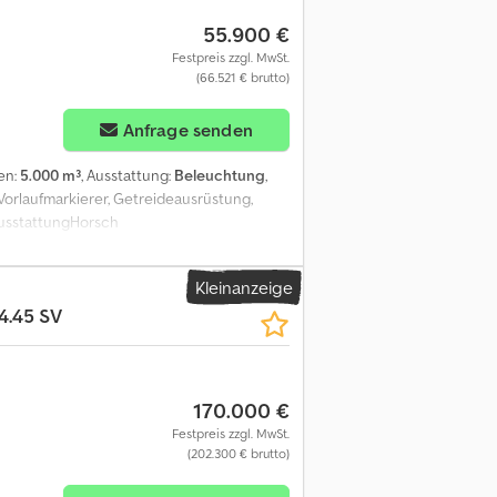
55.900 €
Festpreis zzgl. MwSt.
(66.521 € brutto)
Anfrage senden
en:
5.000 m³
, Ausstattung:
Beleuchtung
,
Vorlaufmarkierer, Getreideausrüstung,
AusstattungHorsch
6 cmBeleuchtungzusätzl. FGS-Klappenhydr.
ckerSeitenpacker vorneBremse
Kleinanzeige
4.45 SV
170.000 €
Festpreis zzgl. MwSt.
(202.300 € brutto)
Mehr Bilder anfragen