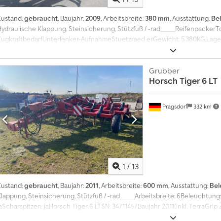
Zustand:
gebraucht
, Baujahr:
2009
, Arbeitsbreite:
380 mm
, Ausstattung:
Be
Hydraulische Klappung, Steinsicherung, Stützfuß / -rad_____Reifenpacker
ZugkraftbedarfUnterlenker-AufnahmeStuetzraed erGewicht: 5.380KG,Lagero
Grubber
Horsch
Tiger 6 LT
Pragsdorf
332 km
1
/
13
Zustand:
gebraucht
, Baujahr:
2011
, Arbeitsbreite:
600 mm
, Ausstattung:
Bel
Klappung, Steinsicherung, Stützfuß / -rad_____Arbeitsbreite: 6Beleuchtung:
aScharspitzen: jaHorsch Tiger 6 LTSN: 34711457Baujahr 2011(inkl. TerraGrip Z
Beleuchtung)TopRing Packer 78cmRP 78cm Bremse pn.Unterlenkeranhän