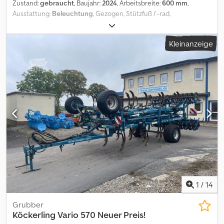
Zustand:
gebraucht
, Baujahr:
2024
, Arbeitsbreite:
600 mm
,
Ausstattung:
Beleuchtung
, Gezogen, Stützfuß / -rad,
Walze_____Vorführmaschine DruckluftHydraulisches
WalzenlevelboardSpiralfedernMesserwalze hydraulisch
Kleinanzeige
einstellbar DSTS-WalzeHydraulische Tiefenverstellung
Beleuchtung Striegel 480 ha (Stand: 8.4.26),Lagerort:Kunde
Dedpfozm Dz Aox Aa Tjck
1
/
14
Grubber
Köckerling
Vario 570 Neuer Preis!