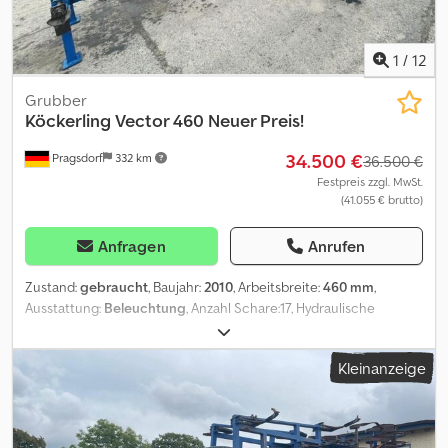
1
/
12
Grubber
Köckerling
Vector 460 Neuer Preis!
34.500 €
Pragsdorf
332 km
36.500 €
Festpreis zzgl. MwSt.
(41.055 € brutto)
Anfragen
Anrufen
Zustand:
gebraucht
, Baujahr:
2010
, Arbeitsbreite:
460 mm
,
Ausstattung:
Beleuchtung
, Anzahl Schare:17, Hydraulische
Klappung, Steinsicherung, Stützfuß / -rad_____doppel-STS-
WalzeUnterlenkeranhae ngungFedersteinsicherungZustreicher
Kleinanzeige
Striegel2x Stuetzrad vorne 380/55-17Fahrwerk: 500/55-
20Leistungsbedarf Traktor: ab 220 PS,Lagerort:17094 Pragsdorf
Dedoydtvxjpfx Aa Tjck