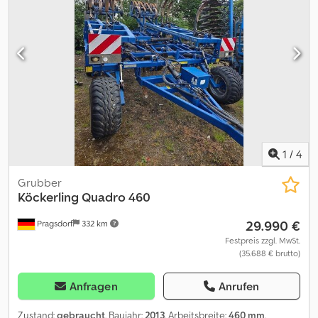
1
/
4
Grubber
Köckerling
Quadro 460
29.990 €
Pragsdorf
332 km
Festpreis zzgl. MwSt.
(35.688 € brutto)
Anfragen
Anrufen
Zustand:
gebraucht
, Baujahr:
2013
, Arbeitsbreite:
460 mm
,