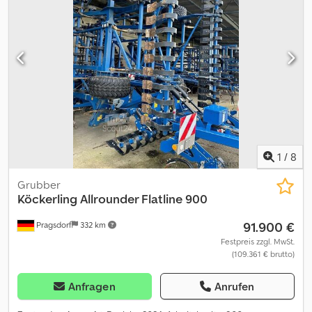
1
/
8
Grubber
Köckerling
Allrounder Flatline 900
91.900 €
Pragsdorf
332 km
Festpreis zzgl. MwSt.
(109.361 € brutto)
Anfragen
Anrufen