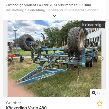
Zustand:
gebraucht
, Baujahr:
2023
, Arbeitsbreite:
800 mm
,
Ausstattung:
Beleuchtung
, Scheibendurchmesser:51, Gezogen,
Hydraulische Klappung, Walze_____FahrwerkKlappvorrichtung
Rahmenhöhe: 0.6Scheibenart: gezackt Scheibenzahl:
Kleinanzeige
62SteinsicherungNachstriegelDSTS WalzeHydraulische
Tiefenverstellung,Lagerort:Kunde Dcedpszkdmysfx Aa Tjk
1
/
5
Grubber
Köckerling
Vario 480