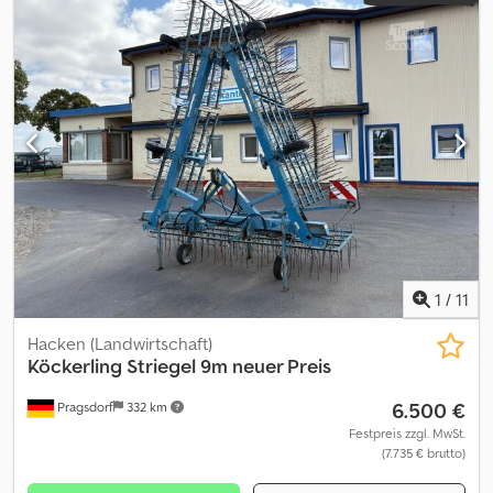
1
/
11
Hacken (Landwirtschaft)
Köckerling
Striegel 9m neuer Preis
6.500 €
Pragsdorf
332 km
Festpreis zzgl. MwSt.
(7.735 € brutto)