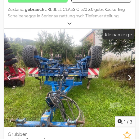
Zustand:
gebraucht
, REBELL CLASSIC 520 2.0 gebr. Köckerling
Scheibenegge in Serienaussattung hydr. Tiefenverstellung
Blattfedern DSTS Walze Beleuchtung DSTS Walze Djdpfx Aozlu
Uqsa Tock Scheibendurchmesser v. 48-49cm
Kleinanzeige
Scheibendurchmesser h. 49-50cm Rostbefall an diversen Stellen
Beleuchtungsträger verbogen
1
/
3
Grubber