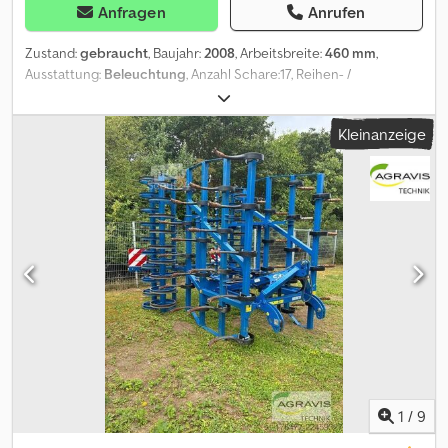
Anfragen
Anrufen
Zustand:
gebraucht
, Baujahr:
2008
, Arbeitsbreite:
460 mm
,
Ausstattung:
Beleuchtung
, Anzahl Schare:17, Reihen- /
Körperabstand:27, Gezogen, Hydraulische Klappung,
Steinsicherung_____Klappvorrichtung Rahmenhöhe 85
Kleinanzeige
cmZinkenabstand 27 cmFahrwerk DSTS Walze 530
mmNachstriegel FedersteinsicherungMechanische
TiefenführungZugkraftverstärker,Lagerort:Kunde Dedezr S
Uzepfx Aa Tjck
1
/
9