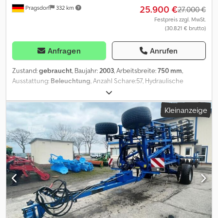
25.900 €
Pragsdorf
332 km
27.000 €
Festpreis zzgl. MwSt.
(30.821 € brutto)
Anfragen
Anrufen
Zustand:
gebraucht
, Baujahr:
2003
, Arbeitsbreite:
750 mm
,
Ausstattung:
Beleuchtung
, Anzahl Schare:57, Hydraulische
Klappung, Steinsicherung, Stützfuß / -rad_____7,50m Grubber mit
Fahrwerk, Stuetzraeder, 57 gefederte Zinken, Strichabstand 13cm,
Kleinanzeige
Rahmenhoehe 85cm, doppel STS Walze, Striegel,Lagerort:17094
Pragsdorf Dcsdpfsywtlbox Aa Tjk