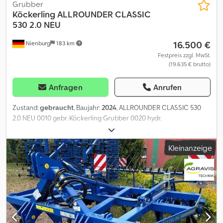
Grubber
Köckerling
ALLROUNDER CLASSIC
530 2.0 NEU
16.500 €
Nienburg
183 km
Festpreis zzgl. MwSt.
(19.635 € brutto)
Anfragen
Anrufen
Zustand:
gebraucht
, Baujahr:
2024
, ALLROUNDER CLASSIC 530
2.0 NEU 0010 gebr. Köckerling Grubber 0020 hydr.
Tiefenverstellung 0030 Herkuleszinken Dsdpfxszqp S Us Aa Tsck
0040 DSTS Walze 0050 Nachstriegel 0060 Beleuchtung 0070
Kleinanzeige
Wendeschare