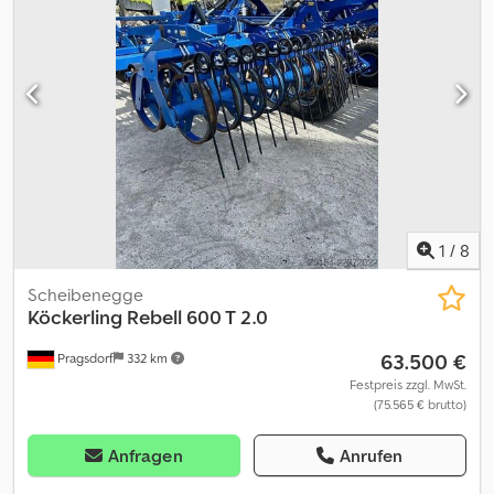
1
/
8
Scheibenegge
Köckerling
Rebell 600 T 2.0
63.500 €
Pragsdorf
332 km
Festpreis zzgl. MwSt.
(75.565 € brutto)
Anfragen
Anrufen