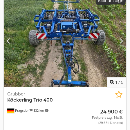
Kleinanzeige
1
/
5
Grubber
Köckerling
Trio 400
24.900 €
Pragsdorf
332 km
Festpreis zzgl. MwSt.
(29.631 € brutto)