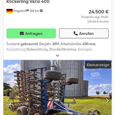
Köckerling
Vario 400
24.500 €
Pragsdorf
332 km
Festpreis zzgl. MwSt.
(29.155 € brutto)
Anfragen
Anrufen
Zustand:
gebraucht
, Baujahr:
2011
, Arbeitsbreite:
400 mm
,
Ausstattung:
Beleuchtung, Druckluftbremse
, Gezogen,
Hydraulische Klappung, Steinsicherung, Stützfuß / -
rad_____Fahrwerk, hydr. klappbar, Stützräder, UL Anhängung,
Kleinanzeige
DSTSWalze, Striegel, Beleuchtung,Lagerort:Kunde Dsdpfx
Aaeznqvpj Tjck