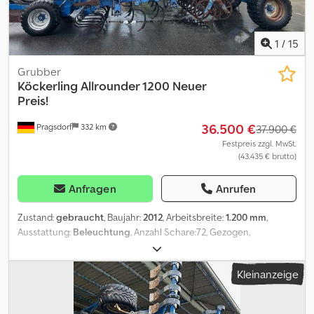
1
/
15
Grubber
Köckerling
Allrounder 1200 Neuer
Preis!
36.500 €
Pragsdorf
332 km
37.900 €
Festpreis zzgl. MwSt.
(43.435 € brutto)
Anfragen
Anrufen
Zustand:
gebraucht
, Baujahr:
2012
, Arbeitsbreite:
1.200 mm
,
Ausstattung:
Beleuchtung
, Anzahl Schare:72, Gezogen,
Hydraulische Klappung, Steinsicherung, Stützfuß / -rad_____12m
Grubber mit Fahrwerk, Stuetzraeder, doppel STS Walze,
Kleinanzeige
Crossboardschiene, Federzinken, Striegel,Lagerort:17094
Pragsdorf Dedpfx Aajwyrv Do Tock