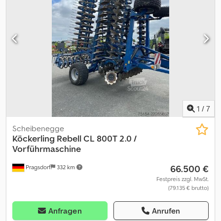
1
/
7
Scheibenegge
Köckerling
Rebell CL 800T 2.0 /
Vorführmaschine
66.500 €
Pragsdorf
332 km
Festpreis zzgl. MwSt.
(79.135 € brutto)
Anfragen
Anrufen