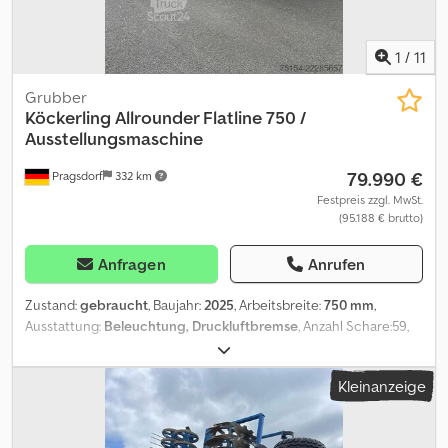
1
/
11
Grubber
Köckerling
Allrounder Flatline 750 /
Ausstellungsmaschine
79.990 €
Pragsdorf
332 km
Festpreis zzgl. MwSt.
(95.188 € brutto)
Anfragen
Anrufen
Zustand:
gebraucht
, Baujahr:
2025
, Arbeitsbreite:
750 mm
,
Ausstattung:
Beleuchtung, Druckluftbremse
, Anzahl Schare:59,
Flügelschare, Gezogen, Hydraulische Klappung,
Steinsicherung_____Fahrwerk59 FederzinkenRahmenhöhe:
Kleinanzeige
0.646-balkigUntenanhängung KAT III/IVSpurlockerer hydraulisch
Hydraulisches FrontlevelboardGänsefußschar Hartmetall DSTS
Walze Nachstriegel,Lagerort:Kunde Dcsdpfx Aszkdm Hsa Tsk