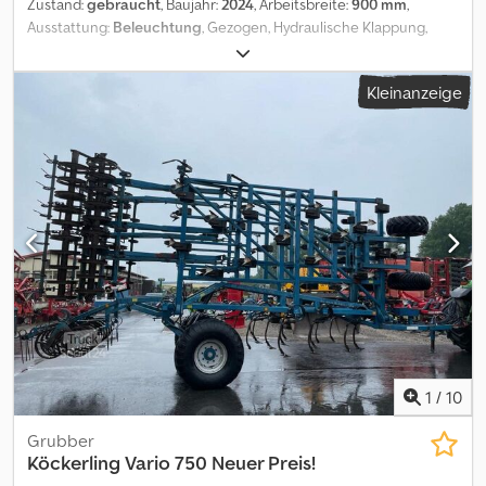
Zustand:
gebraucht
, Baujahr:
2024
, Arbeitsbreite:
900 mm
,
Ausstattung:
Beleuchtung
, Gezogen, Hydraulische Klappung,
Steinsicherung, Stützfuß / -rad_____Teleskopdeichsel mit
UnterlenkeranhängungSpurlockererHartmetallschare<
Kleinanzeige
/br>DoppelstriegelHydraulisches Frontlevelboard,Lagerort:Kunde
Djdpfx Aeyxablja Tsck
1
/
10
Grubber
Köckerling
Vario 750 Neuer Preis!