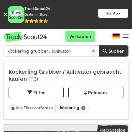
TruckScout24
Zur App
Gratis im Store
Verkaufen
Suchen
Köckerling Grubber / Kultivator gebraucht
kaufen
(113)
Filter
Relevanz
Köckerling
Alle Filter entfernen
Kleinanzeige