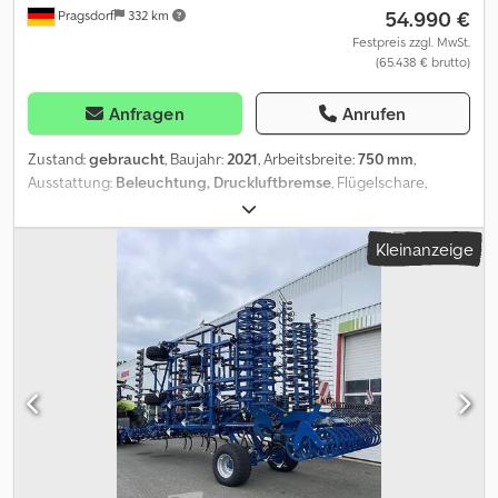
54.990 €
Pragsdorf
332 km
Festpreis zzgl. MwSt.
(65.438 € brutto)
Anfragen
Anrufen
Zustand:
gebraucht
, Baujahr:
2021
, Arbeitsbreite:
750 mm
,
Ausstattung:
Beleuchtung, Druckluftbremse
, Flügelschare,
Gezogen, Hydraulische Klappung, Steinsicherung, Stützfuß / -
rad_____Fahrwerk, hydr. klappbar, DL Bremse, Stützräder,
Kleinanzeige
Striegel.HM Schare, Levelboard, hydr.
Tiefenverstellung,Lagerort:Kunde Dcodpfx Ajzk Dg Hoa Tjk