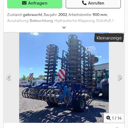
Anfragen
Anrufen
Zustand:
gebraucht
, Baujahr:
2002
, Arbeitsbreite:
900 mm
,
Ausstattung:
Beleuchtung
, Hydraulische Klappung, Stützfuß / -
rad, Heckanbau, Hackstriegel_____9m Striegel mit 5 Striegel in
einer Reihe, 6 Striegelfelder,Lagerort:17094 Pragsdorf
Kleinanzeige
Dsdpfszpcvwex Aa Tjck
1
/
14