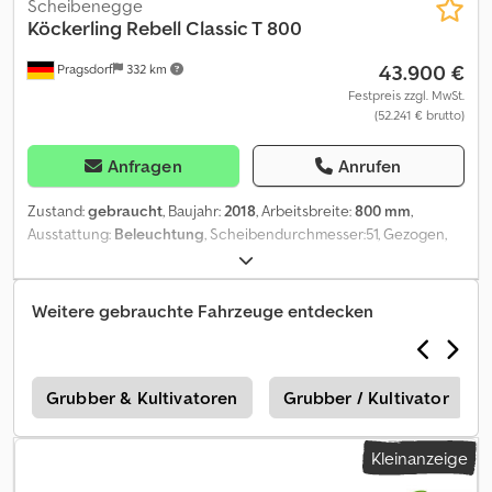
Scheibenegge
Köckerling
Rebell Classic T 800
43.900 €
Pragsdorf
332 km
Festpreis zzgl. MwSt.
(52.241 € brutto)
Anfragen
Anrufen
Zustand:
gebraucht
, Baujahr:
2018
, Arbeitsbreite:
800 mm
,
Ausstattung:
Beleuchtung
, Scheibendurchmesser:51, Gezogen,
Hydraulische Klappung, Stützfuß / -rad,
Walze_____Nachlaufeinrichtung Anhängung KAT IIIHydraulische
Tiefeneinstellung Wartungsfreie LagerDoppel STS Walze
Weitere gebrauchte Fahrzeuge entdecken
Scheiben mit Blattfederaufhängung,Lagerort:Kunde Djdpszn D
Irjfx Aa Tjck
e
Grubber & Kultivatoren
Grubber / Kultivator
Kleinanzeige