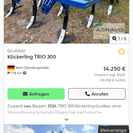
1
/
6
Grubber
Köckerling
TRIO 300
14.250 €
Werl-Oberbergstraße
178 km
Festpreis zzgl. MwSt.
(16.958 € brutto)
Anfragen
Anrufen
Zustand:
neu
, Baujahr:
2024
, TRIO 300 Köckerling Grubber ohne
Steinsicherung Scharsatz Flügelschar mechanische
Tiefeneinstellung Djdpowl R Hlofx Aa Teck Hy.Einschub
Scheibennivelator STS Walze Beleuchtung Nachstriegel
Kleinanzeige