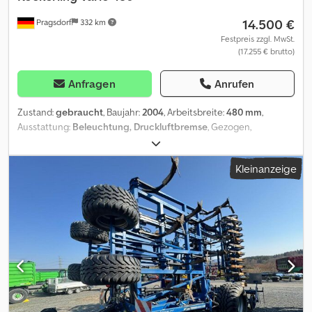
14.500 €
Pragsdorf
332 km
Festpreis zzgl. MwSt.
(17.255 € brutto)
Anfragen
Anrufen
Zustand:
gebraucht
, Baujahr:
2004
, Arbeitsbreite:
480 mm
,
Ausstattung:
Beleuchtung, Druckluftbremse
, Gezogen,
Hydraulische Klappung, Nachlauf, Steinsicherung, Stützfuß / -
rad_____Fahrwerk, hydr. klappbar, DL Bremse, Stützräder,
Kleinanzeige
Beleuchtung,UL Anhängung, DSTS Walze,
Striegel,Lagerort:Kunde Dedpfxezi Il Dj Aa Tock