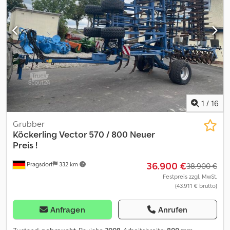
1
/
16
Grubber
Köckerling
Vector 570 / 800 Neuer
Preis !
36.900 €
Pragsdorf
332 km
38.900 €
Festpreis zzgl. MwSt.
(43.911 € brutto)
Anfragen
Anrufen