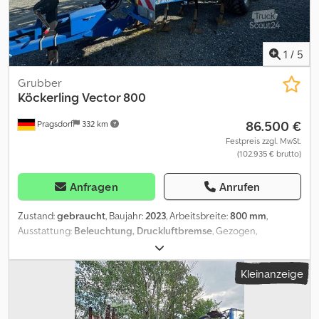
1
/
5
Grubber
Köckerling
Vector 800
86.500 €
Pragsdorf
332 km
Festpreis zzgl. MwSt.
(102.935 € brutto)
Anfragen
Anrufen
Zustand:
gebraucht
, Baujahr:
2023
, Arbeitsbreite:
800 mm
,
Ausstattung:
Beleuchtung, Druckluftbremse
, Gezogen,
Hydraulische Klappung, Steinsicherung, Stützfuß / -
rad_____Fahrwerk, hydr. klappbar, DL Bremse, HN Schare,
Kleinanzeige
Striegel,DSTS Walze, Beleuchtung, Stützräder,Lagerort:Kunde
Dcjdpfx Aaszh R I Es Tjk