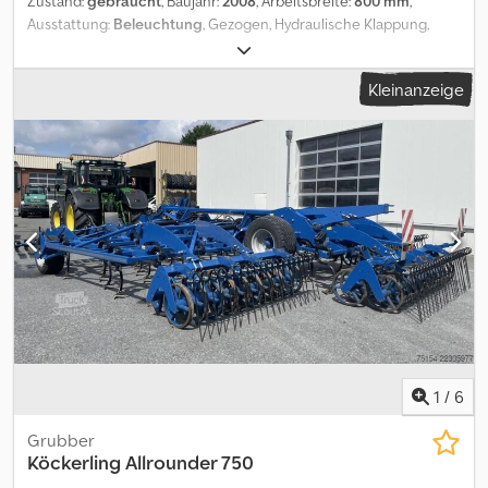
Zustand:
gebraucht
, Baujahr:
2008
, Arbeitsbreite:
800 mm
,
Ausstattung:
Beleuchtung
, Gezogen, Hydraulische Klappung,
Steinsicherung, Stützfuß / -rad_____8m Grubber mit der Option
die Seitenteile abzubauen- dann 5,70m Arbeitsbreite, Fahrwerk,
Kleinanzeige
Federsteinsicherung, doppel STS Walze, Striegel,
Stuetzraeder,Lagerort:17094 Pragsdorf Dcjdoxaytzjpfx Aa Tjk
1
/
6
Grubber
Köckerling
Allrounder 750