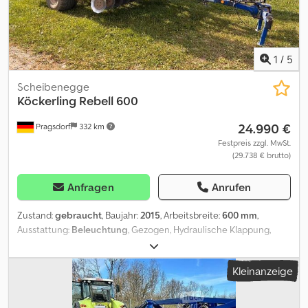
1
/
5
Scheibenegge
Köckerling
Rebell 600
24.990 €
Pragsdorf
332 km
Festpreis zzgl. MwSt.
(29.738 € brutto)
Anfragen
Anrufen
Zustand:
gebraucht
, Baujahr:
2015
, Arbeitsbreite:
600 mm
,
Ausstattung:
Beleuchtung
, Gezogen, Hydraulische Klappung,
Stützfuß / -rad, Walze_____Fahrwerk, Stützräder, doppel STS
Walze, Unterlenkeranhängung,Lagerort:Kunde Dodpfjzng Arex Aa
Kleinanzeige
Tsck