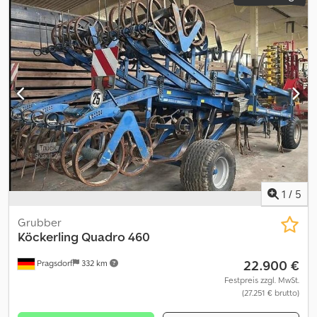
1
/
5
Grubber
Köckerling
Quadro 460
22.900 €
Pragsdorf
332 km
Festpreis zzgl. MwSt.
(27.251 € brutto)