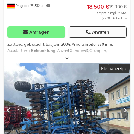
18.500 €
Pragsdorf
332 km
19.900 €
Festpreis zzgl. MwSt.
(22.015 € brutto)
Anfragen
Anrufen
Zustand:
gebraucht
, Baujahr:
2004
, Arbeitsbreite:
570 mm
,
Ausstattung:
Beleuchtung
, Anzahl Schare:43, Gezogen,
Hydraulische Klappung, Steinsicherung, Stützfuß / -
rad_____doppel STS-WalzeFederzinken2x Stuetzrad
Kleinanzeige
vorneUnterlenkeranhängungStriegelF ahrwerk,Lagerort:17094
Pragsdorf Dedpfx Ajx U N Exja Tock