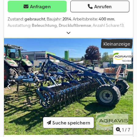
Anfragen
Anrufen
Zustand:
gebraucht
, Baujahr:
2014
, Arbeitsbreite:
400 mm
,
Ausstattung:
Beleuchtung, Druckluftbremse
, Anzahl Schare:13,
Gezogen, Hydraulische Klappung, Steinsicherung_____Max.
Arbeitstiefe: 35 cmdoppel STS Walze mit Striegel, Fahrwerk,
Kleinanzeige
Stützräder, Federsteinsicherung,Lagerort:Kunde Dedpfxozhy Izs
Aa Tsck
Suche speichern
1
/
7