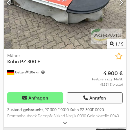
um ca.-Angaben. Alle Angaben sind ohne Gewähr! Irrtümer
vorbehalten. INZAHLUNGNAHME MÖGLICH FÜR FAST ALLES !!!
TAUSCHGESCHÄFTE UND AUFZAHLUNG MÖGLICH !!!
Ausstellungsgelände: 58285 Gevelsberg , Am Sinnerhoop 17
Öffnungszeiten: Montag ? Freitag 8.30 bis 17.00 Uhr, Samstag 8.30
bis 14.00 Uhr ständig über 500 neue und gebrauchte Anhänger
am Lager !!! Dodpfsy Uqu Iex Aqijck Pegasus Anhänger GmbH Am
1
/
9
Sinnerhoop 17 58285 Gevelsberg Tel.: Fax:
Mäher
Kuhn
PZ 300 F
4.900 €
Uelzen
204 km
Festpreis zzgl. MwSt.
(5.831 € brutto)
Anfragen
Anrufen
Zustand:
gebraucht
, PZ 300 F 0010 Kuhn PZ 300F 0020
Frontanbaubock Dcedpfx Ajzknd Nsqijk 0030 Gelenkwelle 0040
Entlastungsfedern