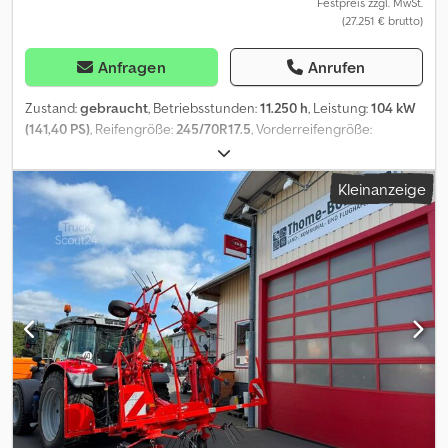
Festpreis zzgl. MwSt.
(27.251 € brutto)
Anfragen
Anrufen
Zustand:
gebraucht
, Betriebsstunden:
11.250 h
, Leistung:
104 kW
(141,40 PS)
, Reifengröße:
245/70R17.5
, Vorderreifengröße:
245/70R17.5
, Hinterreifengröße:
245/70R17.5
, Bereifung
(v):245/70R17.5, Bereifung (h):245/70R17.5, Betriebsstunden:11250,
Kleinanzeige
Entnahmefräse, Querförderband, horizontal (Einschnecken-
Mischer), Austrag beidseitig, selbstfahrend_____Behälter 10qm,
Einschneckenmischer, Wiegeeinrichtung, Austrag beidseitig,
Entnahmefräse, Rechner,Lagerort:Kunde Dcedpozq I Saefx Aqiek