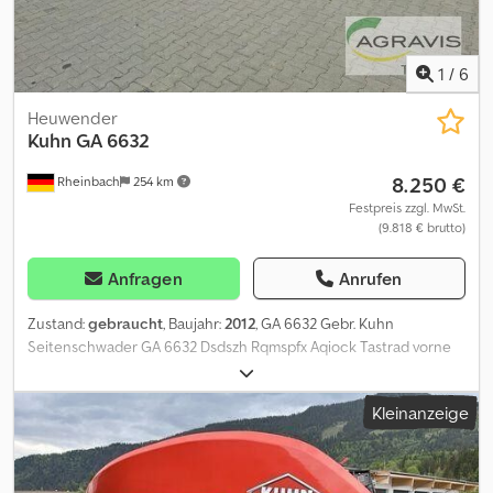
1
/
6
Heuwender
Kuhn
GA 6632
8.250 €
Rheinbach
254 km
Festpreis zzgl. MwSt.
(9.818 € brutto)
Anfragen
Anrufen
Zustand:
gebraucht
, Baujahr:
2012
, GA 6632 Gebr. Kuhn
Seitenschwader GA 6632 Dsdszh Rqmspfx Aqiock Tastrad vorne
Schwadtücher WW-Gelenkwelle
Kleinanzeige