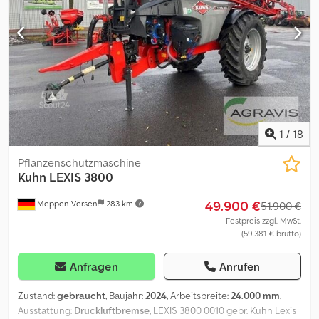
1
/
18
Pflanzenschutzmaschine
Kuhn
LEXIS 3800
49.900 €
Meppen-Versen
283 km
51.900 €
Festpreis zzgl. MwSt.
(59.381 € brutto)
Anfragen
Anrufen
Zustand:
gebraucht
, Baujahr:
2024
, Arbeitsbreite:
24.000 mm
,
Ausstattung:
Druckluftbremse
, LEXIS 3800 0010 gebr. Kuhn Lexis