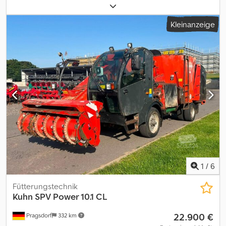
3800 Spritze 0020 3800Liter Behälter Djdoylqv Sopfx Aqiock 0030
Isobus 0040 24m Gestänge, Teilbreiten 0050 Leitungsfilter 0060
Kleinanzeige
2 Kreis Druckluftbremsanlage 0070 Obenanhängung Zugöse
0080 Einspülschleuse 0090 GNSS Empfänger, CCI Command
Section Control, Bedienteil CCI 800 0100 Hangausgleich 0110
Beleuchtung, Warntafeln 0120 Bereifung: 460/85 R38
1
/
6
Fütterungstechnik
Kuhn
SPV Power 10.1 CL
22.900 €
Pragsdorf
332 km