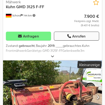
Mähwerk
Kuhn
GMD 3125 F-FF
7.900 €
Schora
144 km
Festpreis zzgl. MwSt.
(9.401 € brutto)
Anfragen
Anrufen
Zustand:
gebraucht
, Baujahr:
2019
, _____gebrauchtes Kuhn
FrontmähwerkGerätetyp: GMD 3125F-FFGelenkwelle3m
Arbeitsbreite7 Mähscheiben mit je 2 MähklingenFAST-FIT
Messerschnellwechselsystem2
Kleinanzeige
Schwadtrommeln,Lagerort:Schora Dcsdpfszrra Rex Aqijk