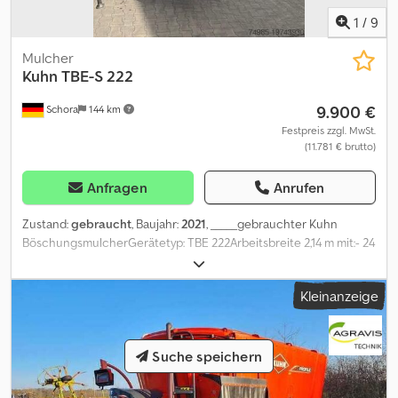
1
/
9
Mulcher
Kuhn
TBE-S 222
9.900 €
Schora
144 km
Festpreis zzgl. MwSt.
(11.781 € brutto)
Anfragen
Anrufen
Zustand:
gebraucht
, Baujahr:
2021
, _____gebrauchter Kuhn
BöschungsmulcherGerätetyp: TBE 222Arbeitsbreite 2,14 m mit:- 24
schwere Hammerschlegel- Rotoraußendurchmesser 450 mm-
zwei gerade Gegenschneidleisten- Schutzhaube mit 4 mm
Kleinanzeige
starker eingeschweißter Verstärkungsplatte- Schutzkufen mit
Hardox-Verschleißschutz- Schnitthöhenverstellung über
Stützwalze mit abnehmbarer Lagerung Schwenkbereich 90°
nach oben und 65° nach unten- im Eingangsgetriebe integrierter
Suche speichern
Freilauf- Nonstop Anfahrsicherung über Federsicherung mit
mechanischem Anschlag- komplett mit beidseitiger