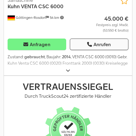
Kuhn
VENTA CSC 6000
45.000 €
Göttingen-Rosdorf
54 km
Festpreis zzgl. MwSt.
(53.550 € brutto)
Anfragen
Anrufen
Zustand:
gebraucht
, Baujahr:
2014
, VENTA CSC 6000 (0010) Gebr.
Kuhn Venta CSC 6000 (0020) Fronttank 2000l (0030) Kreiselegge
6 m klappbar (0040) Scheibenschare 40 x (0050) Beleuchtung
(0060) Bedienterminal (0070) Spuranreißer (0080)
Zwischenreifenpacker (0090) Reihenabstand = 15 cm (0100)
VERTRAUENSSIEGEL
Vorauflaufmarkierung Dcjdpjzbn Ahofx Aqijk (0110)
Stahlpackerwalze (0120) km-Stand / BtrStd.: 3360 ha
Durch TruckScout24 zertifizierte Händler