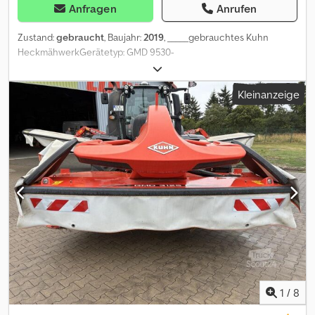
Anfragen
Anrufen
Zustand:
gebraucht
, Baujahr:
2019
, _____gebrauchtes Kuhn
HeckmähwerkGerätetyp: GMD 9530-
FFBedienterminalGelenkwelle9m Arbeitsbreite16 Mähscheiben
FAST- FIT
Kleinanzeige
MesserschnellwechselsystemÜberlastschutzhydraulisch
klappbarStützfüßeBeleuchtungWarntafeln,Lagerort:S chora
Dsdezrra Djpfx Aqiock
1
/
8