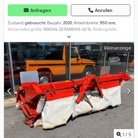
Anfragen
Anrufen
Zustand:
gebraucht
, Baujahr:
2020
, Arbeitsbreite:
950 mm
,
Hinterreifengröße:
500/45-22.5500/45-22.%
, Reifengröße:
500/45-22.5
, Bereifung (h):500/45-22.5_____Arbeitsbreite:
9.5Beleuchtung: jaBetriebsstunden: 635Kuhn Merge Maxx 950 -
Kleinanzeige
BandschwaderBaujahr 2020Betriebsstunden 635Arbeitsbreite
9,5mGeschwindigkeit 40 km/hSchwadablage mittig, einseitig
(rechts / links), getrennt möglichPickUp mit
KunststoffabstreifernFahrwerkDruckluftbremse
Gleitkufeneigene
BordhydraulikUnterlenkeranhängungAnbauvorric htung mit
integrierten StoßdämpfernWeitwinkel-GelenkwelleBedienterm
inalBereifung 500/45-22.5,Lagerort:Kunde Dcsdszn D Huopfx Aqisk
1
/
5