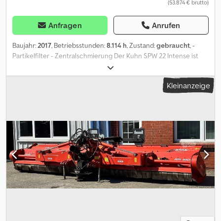
(53.874 € brutto)
Anfragen
Anrufen
Baujahr:
2017
, Betriebsstunden:
8.114 h
, Zustand:
gebraucht
, -
Partikelfilter - Zentralschmierung Der Kuhn SPW 22 Intense ist
ein selbstfahrender Futterwagen mit zwei Innenförderschnecken
und einem beeindruckenden Fassungsvermögen von 22
Kleinanzeige
Kubikmetern! Die Maschine stammt aus Erstbesitz und hat
weniger als 8.000 Betriebsstunden. Sie wurde regelmäßig
gewartet und ist in gutem Zustand. Die Hinterachse ist fest und
nicht lenkbar. Bei Interesse liefern wir die Maschine an eine
gewünschte Adresse – kontaktieren Sie den Verkäufer für
weitere Informationen. Die Maschine ist sofort einsatzbereit und
ideal für mittlere und große landwirtschaftliche Betriebe, die eine
effiziente, präzise und wirtschaftliche Lösung zum Laden,
Zerkleinern und Mischen von TMR suchen. Hinweis: Der
Futterwagen verfügt über viele Neuteile, darunter: Förderband
Neuer Trommelmahlkopf Neues Planetengetriebe Motoröle und
Filter auf den aktuellen Kilometerstand abgestimmt. TECHNISCHE
DATEN: Modell: KUHN SPW INTENSE 22 Baujahr: 2017 Laufleistung: