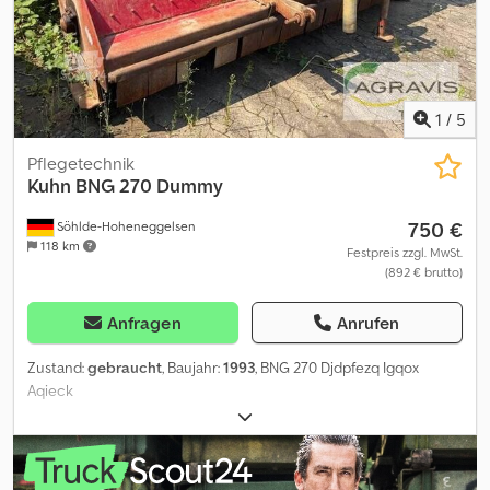
1
/
5
Pflegetechnik
Kuhn
BNG 270 Dummy
750 €
Söhlde-Hoheneggelsen
118 km
Festpreis zzgl. MwSt.
(892 € brutto)
Anfragen
Anrufen
Zustand:
gebraucht
, Baujahr:
1993
, BNG 270 Djdpfezq Igqox
Aqieck