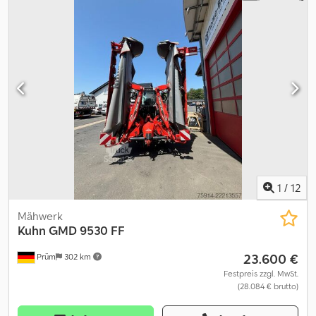
1
/
12
Mähwerk
Kuhn
GMD 9530 FF
23.600 €
Prüm
302 km
Festpreis zzgl. MwSt.
(28.084 € brutto)