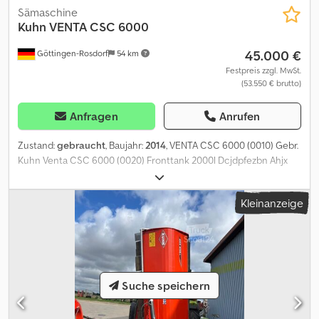
Sämaschine
Kuhn
VENTA CSC 6000
45.000 €
Göttingen-Rosdorf
54 km
Festpreis zzgl. MwSt.
(53.550 € brutto)
Anfragen
Anrufen
Zustand:
gebraucht
, Baujahr:
2014
, VENTA CSC 6000 (0010) Gebr.
Kuhn Venta CSC 6000 (0020) Fronttank 2000l Dcjdpfezbn Ahjx
Anvsk (0030) Kreiselegge 6 m klappbar (0040) Scheibenschare 40
x (0050) Beleuchtung (0060) Bedienterminal (0070) Spuranreißer
Kleinanzeige
(0080) Zwischenreifenpacker (0090) Reihenabstand = 15 cm
(0100) Vorauflaufmarkierung (0110) Stahlpackerwalze (0120) km-
Stand / BtrStd.: 3360 ha
Suche speichern