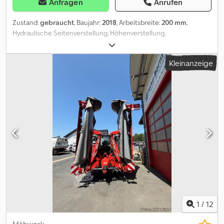
Anfragen
Anrufen
Zustand:
gebraucht
, Baujahr:
2018
, Arbeitsbreite:
200 mm
,
Hydraulische Seitenverstellung, Höhenverstellung,
Heckanbau_____Böschungsmulcher, Heckanbau,
Anfahrtssicherung, Zapfwelle,Gegenschneide, neu
Kleinanzeige
gelagert,Lagerort:Kunde Dcjdpfozh R Ncox Anvok
1
/
12
Mähwerk