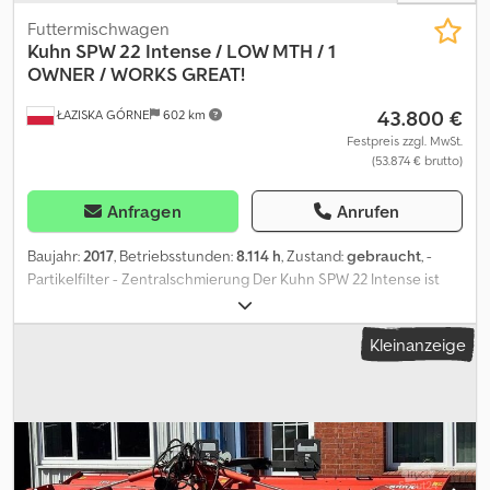
Futtermischwagen
Kuhn
SPW 22 Intense / LOW MTH / 1
OWNER / WORKS GREAT!
43.800 €
ŁAZISKA GÓRNE
602 km
Festpreis zzgl. MwSt.
(53.874 € brutto)
Anfragen
Anrufen
Baujahr:
2017
, Betriebsstunden:
8.114 h
, Zustand:
gebraucht
, -
Partikelfilter - Zentralschmierung Der Kuhn SPW 22 Intense ist
ein selbstfahrender Futterwagen mit zwei Innenförderschnecken
und einem beeindruckenden Fassungsvermögen von 22
Kleinanzeige
Kubikmetern! Die Maschine stammt aus Erstbesitz und hat
weniger als 8.000 Betriebsstunden. Sie wurde regelmäßig
gewartet und ist in gutem Zustand. Die Hinterachse ist fest und
nicht lenkbar. Bei Interesse liefern wir die Maschine an eine
gewünschte Adresse – kontaktieren Sie den Verkäufer für
weitere Informationen. Die Maschine ist sofort einsatzbereit und
ideal für mittlere und große landwirtschaftliche Betriebe, die eine