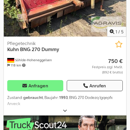
1
/
5
Pflegetechnik
Kuhn
BNG 270 Dummy
750 €
Söhlde-Hoheneggelsen
118 km
Festpreis zzgl. MwSt.
(892 € brutto)
Anfragen
Anrufen
Zustand:
gebraucht
, Baujahr:
1993
, BNG 270 Dodezq Igqepfx
Anveck