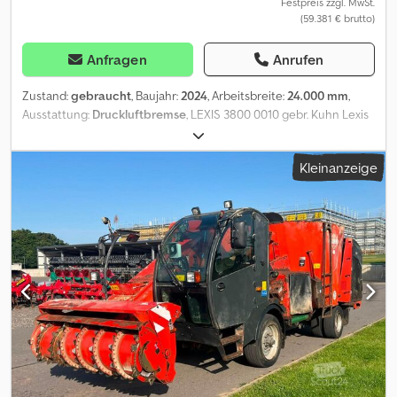
Festpreis zzgl. MwSt.
(59.381 € brutto)
Anfragen
Anrufen
Zustand:
gebraucht
, Baujahr:
2024
, Arbeitsbreite:
24.000 mm
,
Ausstattung:
Druckluftbremse
, LEXIS 3800 0010 gebr. Kuhn Lexis
3800 Spritze 0020 3800Liter Behälter 0030 Isobus 0040 24m
Gestänge, Teilbreiten 0050 Leitungsfilter 0060 2 Kreis
Kleinanzeige
Druckluftbremsanlage 0070 Obenanhängung Zugöse 0080
Einspülschleuse 0090 GNSS Empfänger, CCI Command Section
Control, Bedienteil CCI 800 0100 Hangausgleich 0110
Beleuchtung, Warntafeln 0120 Bereifung: 460/85 R38
Dcsdpfxoylqv Ss Anvok