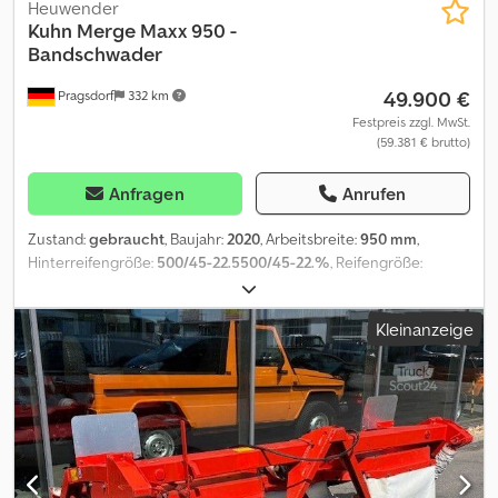
Heuwender
Kuhn
Merge Maxx 950 -
Bandschwader
49.900 €
Pragsdorf
332 km
Festpreis zzgl. MwSt.
(59.381 € brutto)
Anfragen
Anrufen
Zustand:
gebraucht
, Baujahr:
2020
, Arbeitsbreite:
950 mm
,
Hinterreifengröße:
500/45-22.5500/45-22.%
, Reifengröße:
500/45-22.5
, Bereifung (h):500/45-22.5_____Arbeitsbreite:
9.5Beleuchtung: jaBetriebsstunden: 635Kuhn Merge Maxx 950 -
Kleinanzeige
BandschwaderBaujahr 2020Betriebsstunden 635Arbeitsbreite
9,5mGeschwindigkeit 40 km/hSchwadablage mittig, einseitig
(rechts / links), getrennt möglichPickUp mit
KunststoffabstreifernFahrwerkDruckluftbremse
Gleitkufeneigene
BordhydraulikUnterlenkeranhängungAnbauvorric htung mit
integrierten StoßdämpfernWeitwinkel-GelenkwelleBedienterm
inalBereifung 500/45-22.5,Lagerort:Kunde Dcodpfxozn D Hus