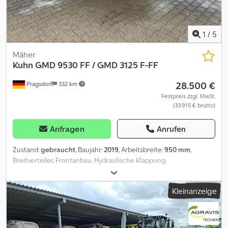
1
/
5
Mäher
Kuhn
GMD 9530 FF / GMD 3125 F-FF
28.500 €
Pragsdorf
332 km
Festpreis zzgl. MwSt.
(33.915 € brutto)
Anfragen
Anrufen
Zustand:
gebraucht
, Baujahr:
2019
, Arbeitsbreite:
950 mm
,
Breitverteiler, Frontanbau, Hydraulische Klappung,
Schwadleitbleche, Höhenverstellung, Heckanbau,
Scheibenmähwerk, Schmetterlingskombination,
Kleinanzeige
Schwadzusammenführung_____Schmetterlingskombin ation,
Heck-Front, AB 9,50m, Schnell-wechsler für Messer, Schwadbreite
von 2-2,80m, ohne Auf-bereiter,Lagerort:Kunde Djdpfezth Dhsx
Anvock