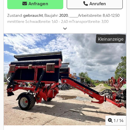
Anfragen
Anrufen
Zustand:
gebraucht
, Baujahr:
2020
, _____Arbeitsbreite: 8,40-12,50
mmittlere Schwadbreite: 1,40 - 2,40 mTransportbreite: 3,00
mTransportlänge: 9,95 mTransporthöhe: 3,95 m1
MittelschwadAnzahl der Kreisel: 4Kreiseldurchmesser: 3,20 m
Kleinanzeige
Anzahl der Zinkenarme pro Kreisel: 11 am vorderen Kreisel, 12 am
hinteren Kreisel / 4 Doppelzinken pro Zinkenarmgeschlossenes,
wartungsfreiees MASTERDRIVE GIII-Getriebe3D-
Pendelaufhängung4 Schwenkräder pro KreiselPreis: 38.500,00
Euro netto,Lagerort:Prüm Dcsdov H Rw Ujpfx Anvek
1
/
14