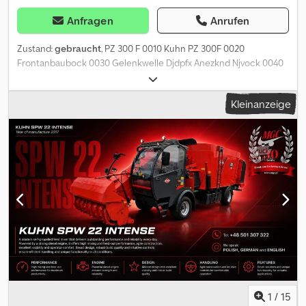
Anfragen
Anrufen
Zustand:
gebraucht
, PZ 300 F 0010 Kuhn PZ 300F 0020
Frontanbaubock 0030 Gelenkwelle Djdpfx Anezknd Njvock 0040
Entlastungsfedern
Kleinanzeige
1
/
15