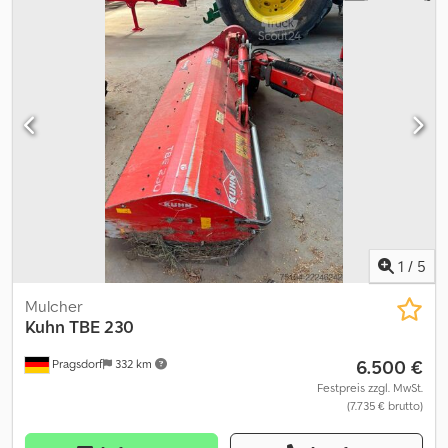
1
/
5
Mulcher
Kuhn
TBE 230
6.500 €
Pragsdorf
332 km
Festpreis zzgl. MwSt.
(7.735 € brutto)