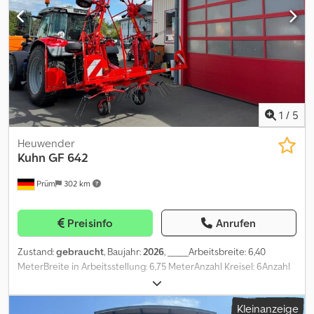
1
/
5
Heuwender
Kuhn
GF 642
Prüm
302 km
Preisinfo
Anrufen
Zustand:
gebraucht
, Baujahr:
2026
, _____Arbeitsbreite: 6,40
MeterBreite in Arbeitsstellung: 6,75 MeterAnzahl Kreisel: 6Anzahl
Zinkenarme pro Kreisel 6Transportbreitee: 2,95
MeterTransporthöhe: 3,30 MeterZetten am Feldrand: durch
Kleinanzeige
manuelle Schrägstellung der RäderGrasabweiser über den