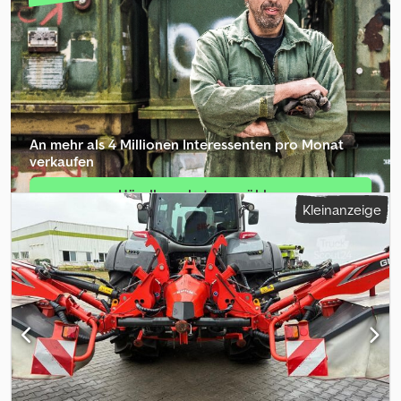
An mehr als 4 Millionen Inte­ressenten pro Monat
verkaufen
Händlerpaket auswählen
Kleinanzeige
Einzelinserat erstellen