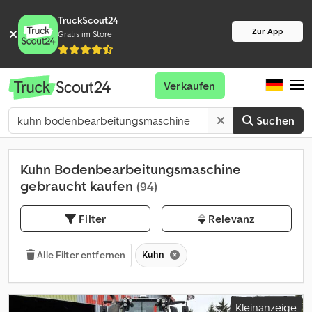
TruckScout24
Zur App
Gratis im Store
Verkaufen
Suchen
Kuhn Bodenbearbeitungsmaschine
gebraucht kaufen
(94)
Filter
Relevanz
Kuhn
Alle Filter entfernen
Kleinanzeige