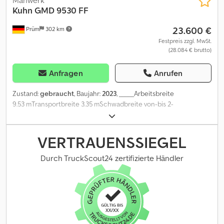
Kuhn
GMD 9530 FF
23.600 €
Prüm
302 km
Festpreis zzgl. MwSt.
(28.084 € brutto)
Anfragen
Anrufen
Zustand:
gebraucht
, Baujahr:
2023
, _____Arbeitsbreite
9.53 mTransportbreite 3.35 mSchwadbreite von-bis 2-
2.8 mLeistungsbedarf 99 kWEigengewicht
2.3 tZapfwellendrehzahl 1000 U/minMähscheiben-Anzahl
16BeleuchtungBaujahr 2023Preis: 23.600,00 Euro netto,Lagerort:
VERTRAUENSSIEGEL
Dcodszg R Szepfx Anvek
Durch TruckScout24 zertifizierte Händler