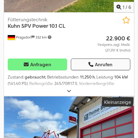
1
/
6
Fütterungstechnik
Kuhn
SPV Power 10.1 CL
22.900 €
Pragsdorf
332 km
Festpreis zzgl. MwSt.
(27.251 € brutto)
Anfragen
Anrufen
Zustand:
gebraucht
, Betriebsstunden:
11.250 h
, Leistung:
104 kW
(141,40 PS)
, Reifengröße:
245/70R17.5
, Vorderreifengröße:
245/70R17.5
, Hinterreifengröße:
245/70R17.5
, Bereifung
(v):245/70R17.5, Bereifung (h):245/70R17.5, Betriebsstunden:11250,
Kleinanzeige
Entnahmefräse, Querförderband, horizontal (Einschnecken-
Mischer), Austrag beidseitig, selbstfahrend_____Behälter 10qm,
Einschneckenmischer, Wiegeeinrichtung, Austrag beidseitig,
Entnahmefräse, Rechner,Lagerort:Kunde Dcedszq I Saspfx Anvek