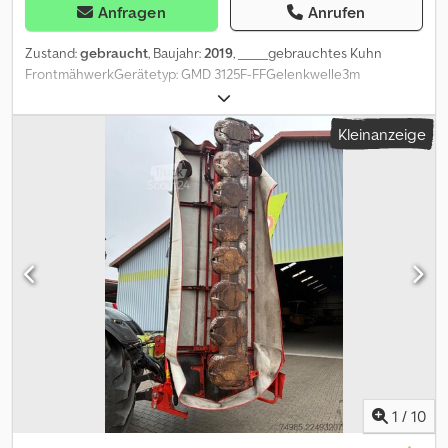
Anfragen
Anrufen
Zustand:
gebraucht
, Baujahr:
2019
, _____gebrauchtes Kuhn
FrontmähwerkGerätetyp: GMD 3125F-FFGelenkwelle3m
Arbeitsbreite7 Mähscheiben mit je 2 MähklingenFAST-FIT
Messerschnellwechselsystem2
Kleinanzeige
Schwadtrommeln,Lagerort:Schora Dsdpfjzrra Rsx Anveck
1
/
10