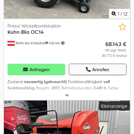
1
/
12
Press/ Wickelkombination
Kuhn
iBio OC14
68.143 €
Reith bei Kitzbühel
432 km
VB zzgl. MwSt.
(81.772 € brutto)
Anfragen
Anrufen
Zustand:
neuwertig (gebraucht)
, Funktionsfähigkeit:
voll
funktionsfähig
, Baujahr:
2017
, Betriebsstunden:
2.481 h
, Farbe:
Rot
, Gesamtgewicht:
3.900 kg
, Maschinen-/Fahrzeugnummer:
7010357
, Die Press-/ Wickelkombination der Marke Kuhn, Modell
Kleinanzeige
aus dem Baujahr 2014, ist ein leistungsstarkes und zuverlässiges
Gerät für die effiziente Ernteverarbeitung. Diese Maschine
kombiniert die Funktionen des Pressens und Wickelns in einem
Arbeitsgang, was Zeit und Aufwand spart und gleichzeitig eine
hohe Qualität der Ballen gewährleistet. Mit 2481 Betriebsstunden