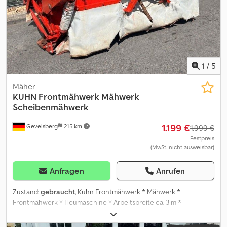
Anvok
1
/
5
Mäher
KUHN
Frontmähwerk Mähwerk
Scheibenmähwerk
1.199 €
Gevelsberg
215 km
1.999 €
Festpreis
(MwSt. nicht ausweisbar)
Anfragen
Anrufen
Zustand:
gebraucht
, Kuhn Frontmähwerk * Mähwerk *
Frontmähwerk * Heumaschine * Arbeitsbreite ca. 3 m *
Scheibenmähwerk * Dreipunktanhängung * Zapfwellenantrieb *
Schutzabdeckung ACHTUNG !!!!! UNBEDINGT LESEN !!!!!