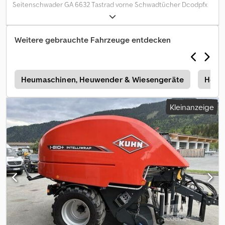
Seitenschwader GA 6632 Tastrad vorne Schwadtücher Dcodpfx
Ajzh Rqmjnvok WW-Gelenkwelle
Weitere gebrauchte Fahrzeuge entdecken
r
Heumaschinen, Heuwender & Wiesengeräte
Heum
Kleinanzeige