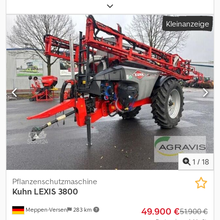
0030 18 Power Track Walzen 0040 Automatische
Kettenschmierung 0050 Obenanhängung Zugmaul 0060 Opticut
Kleinanzeige
14 0070 Integralrotor 0080 Terminal VT 30 0090 Netzbindung
0100 Pressdichte manuell am Pressdichteventil 0110 Bereifung
500/45 22.5
1
/
18
Pflanzenschutzmaschine
Kuhn
LEXIS 3800
49.900 €
Meppen-Versen
283 km
51.900 €