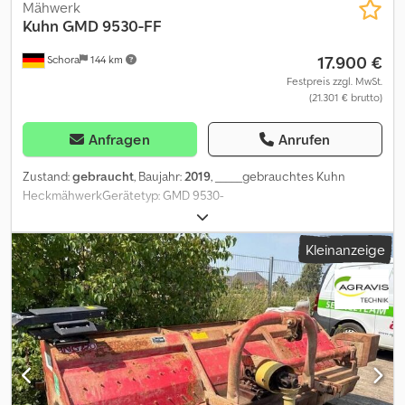
Mähwerk
Kuhn
GMD 9530-FF
17.900 €
Schora
144 km
Festpreis zzgl. MwSt.
(21.301 € brutto)
Anfragen
Anrufen
Zustand:
gebraucht
, Baujahr:
2019
, _____gebrauchtes Kuhn
HeckmähwerkGerätetyp: GMD 9530-
FFBedienterminalGelenkwelle9m Arbeitsbreite16 Mähscheiben
FAST- FIT
Kleinanzeige
MesserschnellwechselsystemÜberlastschutzhydraulisch
klappbarStützfüßeBeleuchtungWarntafeln,Lagerort:S chora
Dcodezrra Depfx Anvek