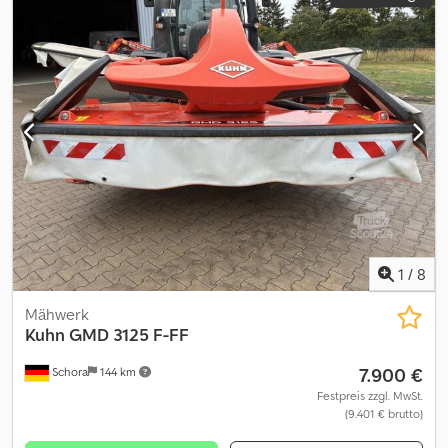
1
/
8
Mähwerk
Kuhn
GMD 3125 F-FF
7.900 €
Schora
144 km
Festpreis zzgl. MwSt.
(9.401 € brutto)