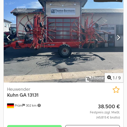
ZinkenwindungenStreuwinkeleinstellung starrKreiselantrieb
über DIGIDRIVE-Fingerkupplung aus geschmiedetem,
einsatzgehärtetem StahlZapfwellendrehzahl 540Ballonreifen
15x6.00-6Außenkreisel zum Transport hydraulisch
hochgeklapptDreipunktanbau Kat. 2 Schwenkkopf-
Nachlaufeinrichtungmechanischer Schwingungsdämpfer1
einfach wirkendes SteuergerätLeistungsbedarf an der Zapfwelle:
22 kW/30 PSGewicht: ca. 850 kg,Lagerort:54595 Prüm Dcodpfx
Anjzdmt Novok
1
/
9
Heuwender
Kuhn
GA 13131
38.500 €
Prüm
302 km
Festpreis zzgl. MwSt.
(45.815 € brutto)