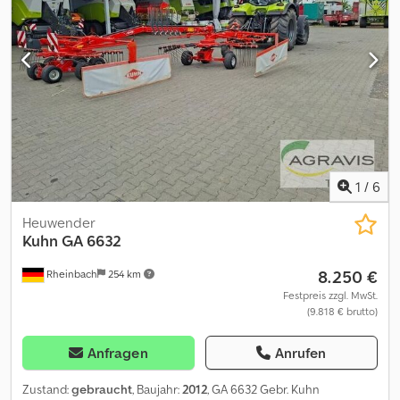
1
/
6
Heuwender
Kuhn
GA 6632
8.250 €
Rheinbach
254 km
Festpreis zzgl. MwSt.
(9.818 € brutto)
Anfragen
Anrufen
Zustand:
gebraucht
, Baujahr:
2012
, GA 6632 Gebr. Kuhn