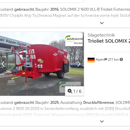
n
Zustand:
gebraucht
, Baujahr:
2016
, SOLOMIX 2 1600 VLL-B Trioliet Futtermi
a
2810V Chjdpfx Ahjy Tq Dmokoa Magnet auf der Schnecke vorne hydr. Stütz
t
l
i
Silagetechnik
c
Trioliet
SOLOMIX 2
h
ü
b
e
Alpen
277 km
r
1
4
0
.
1
/
6
0
0
Zustand:
gebraucht
, Baujahr:
2025
, Ausstattung:
Druckluftbremse
, SOLOMI
0
Solomix 2 1800 ZK [020] in Serienlieferumfang, zusätzlich mit: [030] Druck
K
nterlegkeile [050] Triotronic Wiegeeinrichtung (2805 Bluetooth) [060] ät in
a
Reduziergetriebe [080] Elektrische Bedienung Reduziergetriebe [090] Schal
u
osierschieber seitlich links hinten [110] ZK Dosierschieber seitlich recht