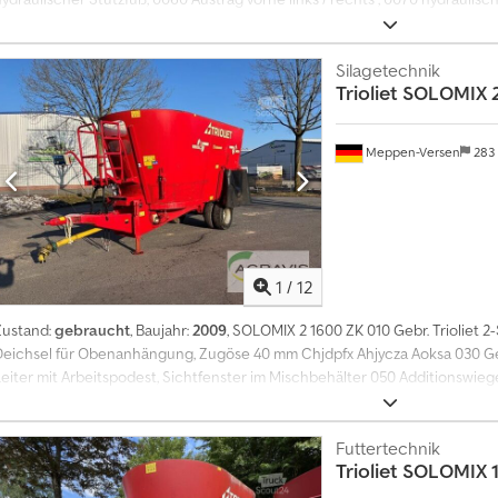
lektrische Bedienung, 0090 Aufstiegsleiter und Plattform, 0100 Bereifung : 
Silagetechnik
Trioliet
SOLOMIX 2
Meppen-Versen
283
1
/
12
Zustand:
gebraucht
, Baujahr:
2009
, SOLOMIX 2 1600 ZK 010 Gebr. Triolie
Deichsel für Obenanhängung, Zugöse 40 mm Chjdpfx Ahjycza Aoksa 030 Ge
Leiter mit Arbeitspodest, Sichtfenster im Mischbehälter 050 Additionswie
ustrag hinten links und rechts 070 Bereifung 235/75 R17,5 Zwilling
Futtertechnik
Trioliet
SOLOMIX 1