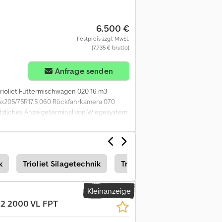
6.500 €
Festpreis zzgl. MwSt.
(7.735 € brutto)
Anfrage senden
Trioliet Futtermischwagen 020 16 m3
x205/75R17.5 060 Rückfahrkamera 070
tzliches Anzeigeterminal von Wiegesystem
k
Trioliet Silagetechnik
Trioliet Landmaschinen
Kleinanzeige
2 2000 VL FPT