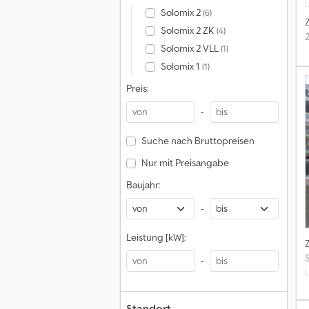
Solomix 2
(6)
Solomix 2 ZK
(4)
Solomix 2 VLL
(1)
Solomix 1
(1)
Preis:
-
Suche nach Bruttopreisen
Nur mit Preisangabe
Baujahr:
-
Leistung [kW]:
-
U
D
Standort