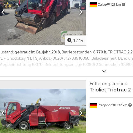
Calbe
121 km
1
/
14
Zustand:
gebraucht
, Baujahr:
2018
, Betriebsstunden:
8.770 h
, TRIOTRAC 2 2
VL F Chodpfxsy N E I Sj Ahkoa (0020) .: 127835 (0050) Beladeeinheit, Band 
Wiegeeinrichtung (0070) Beleuchtungsanlage (0080) 2 Schnecken (0090) F
Fütterungstechnik
Trioliet
Triotrac 2
Pragsdorf
332 km