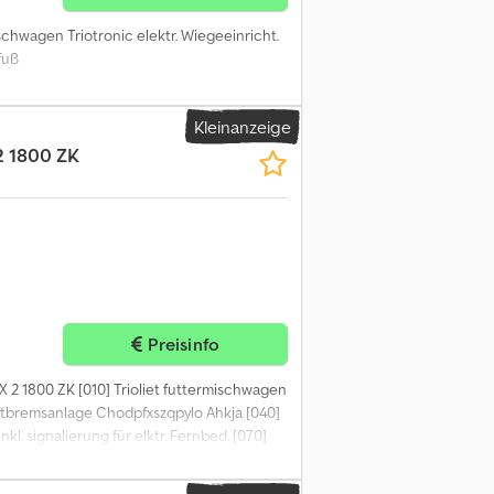
schwagen Triotronic elektr. Wiegeeinricht.
fuß
Kleinanzeige
 1800 ZK
Preisinfo
X 2 1800 ZK [010] Trioliet futtermischwagen
luftbremsanlage Chodpfxszqpylo Ahkja [040]
kl. signalierung für elktr. Fernbed. [070]
tbares Reduziergetriebe (i=1,7) [100] ZK
s hinten [120] Trioform Schneidmesser lang