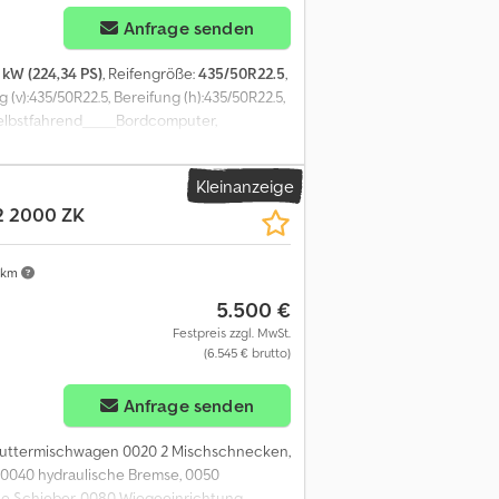
Anfrage senden
 kW (224,34 PS)
, Reifengröße:
435/50R22.5
,
g (v):435/50R22.5, Bereifung (h):435/50R22.5,
selbstfahrend_____Bordcomputer,
lima, Radio, 8800 Bh,Lagerort:Kunde
Kleinanzeige
 2000 ZK
 km
5.500 €
Festpreis zzgl. MwSt.
(6.545 € brutto)
Anfrage senden
t Futtermischwagen 0020 2 Mischschnecken,
0040 hydraulische Bremse, 0050
che Schieber, 0080 Wiegeeinrichtung,