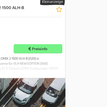
Kleinanzeige
140] Progressive Mix Schnecken [150]
 1500 ALH-B
Preisinfo
LOMIX 2 1500 VLH-B [020] in
t vorne für VLH NEW EDITION [040]
Et D Tshkeha [050] Zwilligsräder 235/75
g (2805 Bluetooth)* [080] Hydraulischer
ng Förderband/-kette beidseitig [100]
m Schneidmesser lang anstelle Serie pro
Mix Schnecken statt standard Schnecken +
ektrische Bedieneinheit je extra