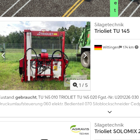
e
t
a
Silagetechnik
u
Trioliet
TU 145
s
w
ä
Wittingen
174 km
h
l
e
n
1
/
5
J
e
Zustand:
gebraucht
, TU 145 010 TRIOLIET TU 145 020 Fgst.-Nr.: U201226 0
t
Druckumlaufsteuerung 060 elektr. Bedienteil 070 Siloblockschneider Ce
z
t
i
n
Silagetechnik
f
Trioliet
SOLOMIX 2
o