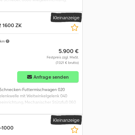
435 / 50 - 19.5
Kleinanzeige
 1600 ZK
 km
5.900 €
Festpreis zzgl. MwSt.
(7.021 € brutto)
Anfrage senden
t 2-Schnecken-Futtermischwagen 020
lenkwelle mit Weitwinkelgelenk 040
geeinrichtung, Mechanischer Stützfuß 060
Kleinanzeige
-1000