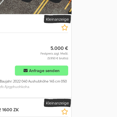
Kleinanzeige
5.000 €
Festpreis zzgl. MwSt.
(5.950 € brutto)
Anfrage senden
30 Baujahr: 2022 040 Aushubhöhe 145 cm 050
dpfx Ajzgphuohkoha
Kleinanzeige
 1600 ZK