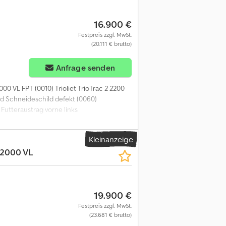
16.900 €
Festpreis zzgl. MwSt.
(20.111 € brutto)
Anfrage senden
000 VL FPT (0010) Trioliet TrioTrac 2 2200
und Schneideschild defekt (0060)
utteraustrag vorne links
Kleinanzeige
-2000 VL
19.900 €
Festpreis zzgl. MwSt.
(23.681 € brutto)