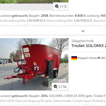
1
/
5
Zustand:
gebraucht
, Baujahr:
2008
, Betriebsstunden:
8.800 h
, Leistung:
165
Vorderreifengröße:
435/50R22.5
, Hinterreifengröße:
435/50R22.5
, Bereifun
Betriebsstunden:8800, Wiegeeinrichtung, Zugpendel, Austrag beidseitig, 
Wiegeeinrichtung, Beladeeinheit defekt, Band und Schneidschild defekt, K
Chedpfx Ajzdh A Hohkja
Silagetechnik
Trioliet
SOLOMIX 2
Meppen-Versen
283
1
/
14
Zustand:
gebraucht
, Baujahr:
2014
, SOLOMIX 2 2000 ZK 0010 gebr. Triolie
20m³, 0030 Obenanhängung Ringöse, Gelenkwelle, Cedpfx Aeyxx Rrohkjha 
hydraulischer Stützfuß, 0060 Austrag vorne links / rechts , 0070 hydraulis