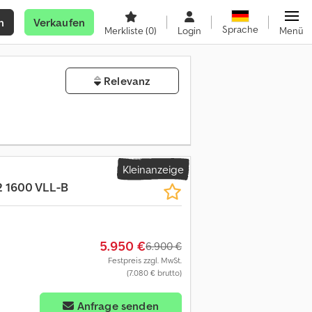
n
Verkaufen
Sprache
Merkliste
(0)
Login
Menü
Relevanz
Kleinanzeige
 1600 VLL-B
5.950 €
6.900 €
Festpreis zzgl. MwSt.
(7.080 € brutto)
Anfrage senden