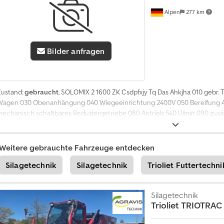
r
m
Alpen
277 km
i
e
r
e
Bilder anfragen
n
+
4
Zustand:
gebraucht
, SOLOMIX 2 1600 ZK Csdpfxjy Tq Das Ahkjha 010 gebr. 
9
Wagen 030 Obenanhängung 040 Wiegeeinrichtung 2400V 050 Bereifung 4
2
mechanisch schaltbares Reduziergetriebe 080 Antrieb 540 U/min 090 zusä
0
im Radlader
1
8
5
Weitere gebrauchte Fahrzeuge entdecken
8
9
Silagetechnik
Silagetechnik
Trioliet Futtertechni
5
5
0
Silagetechnik
7
Trioliet
TRIOTRAC 