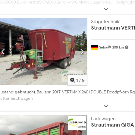
46.000,00 Euro (netto)54.740,00 Euro (+19% MwSt.),Lagerort:null Dodpfxjz
Silagetechnik
Strautmann
VERT
Selow
309 km
1
/
9
Zustand:
gebraucht
, Baujahr:
2017
, VERTI-MIX 2401 DOUBLE Dcodpfxozh Rqyj
Futtermischwagen
Ladewagen
Strautmann
GIGA 