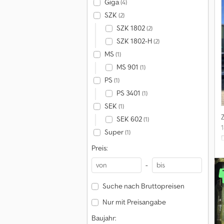
Giga
(4)
SZK
(2)
SZK 1802
(2)
SZK 1802-H
(2)
MS
(1)
MS 901
(1)
PS
(1)
PS 3401
(1)
SEK
(1)
SEK 602
(1)
1
Super
(1)
Preis:
-
Suche nach Bruttopreisen
Nur mit Preisangabe
Baujahr: