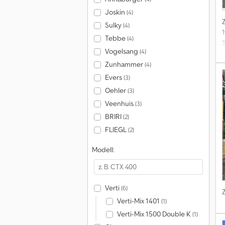
Joskin
(4)
Sulky
(4)
Tebbe
(4)
Vogelsang
(4)
Zunhammer
(4)
Evers
(3)
Oehler
(3)
Veenhuis
(3)
BRIRI
(2)
FLIEGL
(2)
G
Modell:
Verti
(6)
Verti-Mix 1401
(1)
Verti-Mix 1500 Double K
(1)