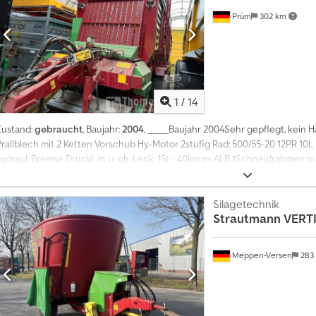
Prüm
302 km
1
/
14
Zustand:
gebraucht
, Baujahr:
2004
, _____Baujahr 2004Sehr gepflegt, kein 
Prallblech mit 2 Ketten Vorschub Hy.-Motor 2stufig Rad: 500/55-20 12PR 10L
hydraul. Bremse Druckl. m. u. oh. Lenk. 15t - 40km m. ALB 1Schneidrahmen
Aufbau zusätzlicher Aufbaubügel in der Mitte Dosieraggregat 2-Walzen El
Gelenkwelle WS - 2WW Nockenschaltkupplung Beleuchtung Fettschmierung 
up anstatt Plane vorne Ladeautomatik Einzel Betriebserlaubnis 40 km/h 
Silagetechnik
Strautmann
VERTI
Achsen Spur 2,03 mtr für Radaußenbreite 2,53 mtrPreis: 19.900,00 Euro net
Meppen-Versen
283