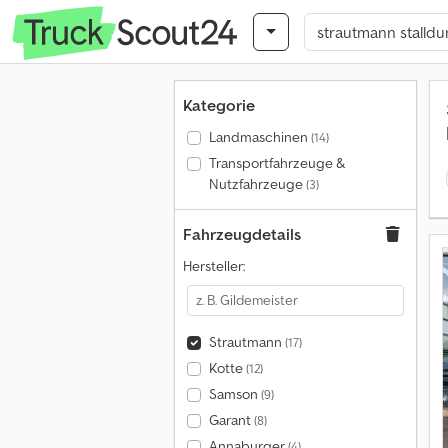
Kategorie
Landmaschinen
(14)
Transportfahrzeuge &
Nutzfahrzeuge
(3)
Fahrzeugdetails
Hersteller:
Strautmann
(17)
Kotte
(12)
Samson
(9)
Garant
(8)
Annaburger
(4)