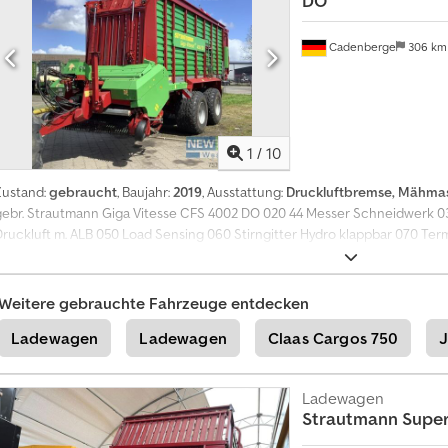
DO
m
i
Cadenberge
306 k
e
r
e
n
+
1
/
10
4
9
Zustand:
gebraucht
, Baujahr:
2019
, Ausstattung:
Druckluftbremse, Mähma
2
gebr. Strautmann Giga Vitesse CFS 4002 DO 020 44 Messer Schneidwerk 
0
Druckluft m. ALB 050 Load Sensing 060 Stirngitter Hydro klappbar 070 Te
1
Zwangslenkung 090 Bereifung 710/50 R 26,5
8
5
8
Weitere gebrauchte Fahrzeuge entdecken
9
Ladewagen
Ladewagen
Claas Cargos 750
J
5
5
0
7
Ladewagen
Strautmann
Super