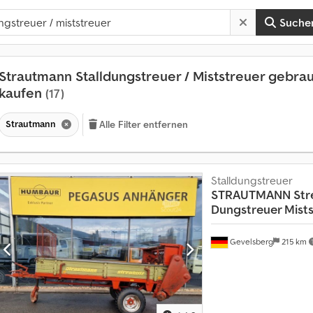
Suche
Strautmann Stalldungstreuer / Miststreuer gebra
kaufen
(17)
Strautmann
Alle Filter entfernen
Stalldungstreuer
STRAUTMANN
Str
Dungstreuer Mists
Gevelsberg
215 km
M
o