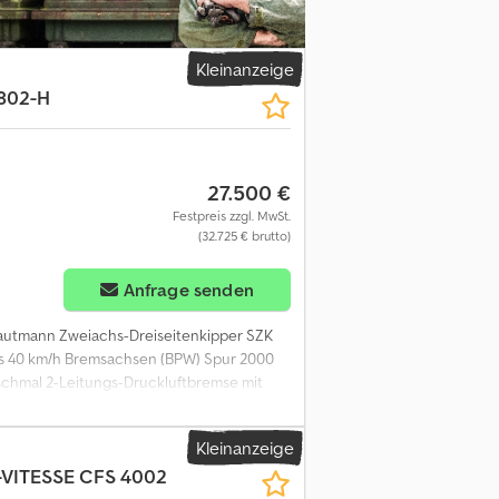
Kleinanzeige
802-H
27.500 €
Festpreis zzgl. MwSt.
(32.725 € brutto)
Anfrage senden
rautmann Zweiachs-Dreiseitenkipper SZK
is 40 km/h Bremsachsen (BPW) Spur 2000
 schmal 2-Leitungs-Druckluftbremse mit
t Portaltüren mit klappbarer Mittel
zbordwand vorne für Portaltüren links
Kleinanzeige
, Umrissbeleuchtung Mühlendreiecke mit
-VITESSE CFS 4002