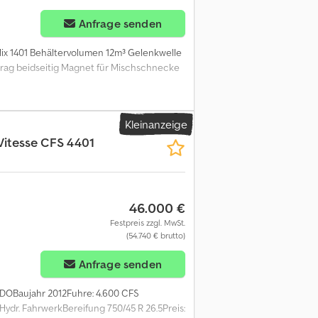
Anfrage senden
Mix 1401 Behältervolumen 12m³ Gelenkwelle
trag beidseitig Magnet für Mischschnecke
Kleinanzeige
Vitesse CFS 4401
46.000 €
Festpreis zzgl. MwSt.
(54.740 € brutto)
Anfrage senden
 DOBaujahr 2012Fuhre: 4.600 CFS
dr. FahrwerkBereifung 750/45 R 26.5Preis: