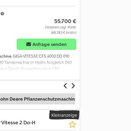
m
55.700 €
Festpreis zzgl. MwSt.
(66.283 € brutto)
Anfrage senden
schine
, GIGA-VITESSE CFS 4002 DO 010
030 Tandemachse m. Hydro Ausgleich 040
rminal Djdpfx Afozqp Nme Hsck 080
ohn Deere Pflanzenschutzmaschinen
John Deere Mähd
Kleinanzeige
 Vitesse 2 Do-H