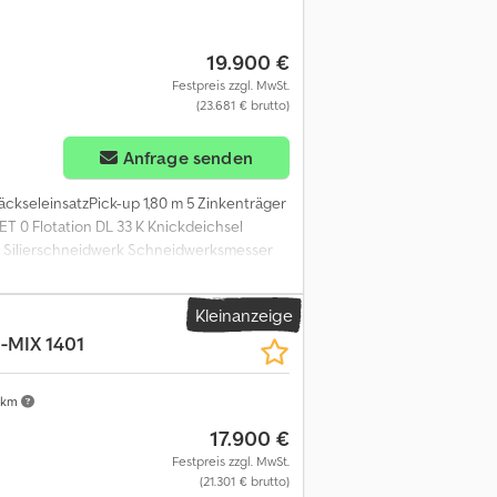
19.900 €
Festpreis zzgl. MwSt.
(23.681 € brutto)
Anfrage senden
HäckseleinsatzPick-up 1,80 m 5 Zinkenträger
 ET 0 Flotation DL 33 K Knickdeichsel
 m. Silierschneidwerk Schneidwerksmesser
ektrohydraulik - Grundausrüstung
automatisch f. Förderaggregat u. Pick-
Kleinanzeige
Laderaumbeleuchtung an der Stirnwand
-MIX 1401
to,Lagerort:null Dcsdpfx Aozdmuyef Hjk
 km
17.900 €
Festpreis zzgl. MwSt.
(21.301 € brutto)