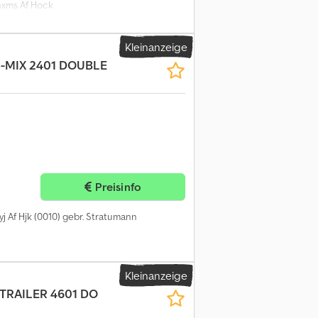
knxms Af Hock
Kleinanzeige
I-MIX 2401 DOUBLE
Preisinfo
 Af Hjk (0010) gebr. Stratumann
Kleinanzeige
TRAILER 4601 DO