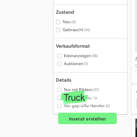
Zustand
Neu
(3)
Gebraucht
(14)
Verkaufsformat
Kleinanzeigen
(16)
Auktionen
(1)
Details
Nur mit Bildern
(17)
Nur mit Videos
(0)
Fahrzeug zu verkaufen?
ung
Trioliet Futtertechnik
Trioliet Silagetechnik
Nur geprüfte Händler
(0)
Inserat erstellen