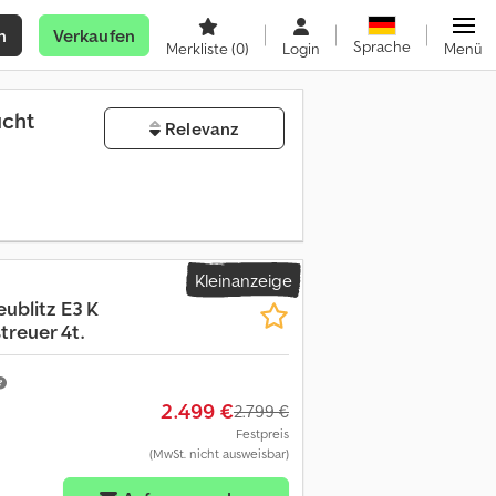
n
Verkaufen
Sprache
Merkliste
(0)
Login
Menü
ucht
Relevanz
Kleinanzeige
eublitz E3 K
treuer 4t.
2.499 €
2.799 €
Festpreis
(MwSt. nicht ausweisbar)