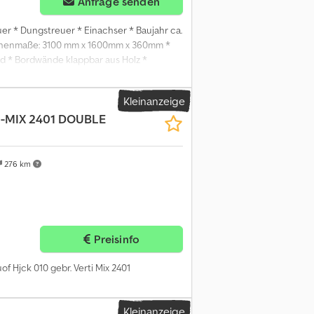
Anfrage senden
euer * Dungstreuer * Einachser * Baujahr ca.
nnenmaße: 3100 mm x 1600mm x 360mm *
ad * Bordwände klappbar aus Holz *
 behalten wir uns den Zwischenverkauf vor,
ehlen dringend eine Besichtigung und
Kleinanzeige
lschen Vorstellungen entstehen.
I-MIX 2401 DOUBLE
ch und ausdrücklich erwünscht !!!
i den angegebenen Innenmaßen handelt es
hne Gewähr! INZAHLUNGNAHME MÖGLICH FÜR
Aepfx Af Hock Ausstellungsgelände:
276 km
bis 17.00 Uhr, Samstag 8.30 bis 14.00 Uhr
nhänger GmbH Am Sinnerhoop 17 58285
Preisinfo
f Hjck 010 gebr. Verti Mix 2401
Kleinanzeige