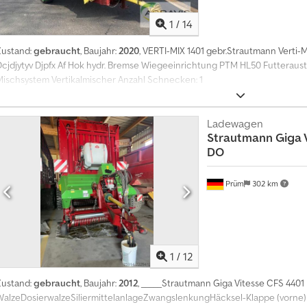
1
/
14
Zustand:
gebraucht
, Baujahr:
2020
, VERTI-MIX 1401 gebr.Strautmann Verti-
Dcjdjytyv Djpfx Af Hok hydr. Bremse Wiegeeinrichtung PTM HL50 Futteraus
Mischsystem Vertikalmischer Anzahl Schnecken: 1
Ladewagen
Strautmann
Giga 
DO
Prüm
302 km
1
/
12
Zustand:
gebraucht
, Baujahr:
2012
, _____Strautmann Giga Vitesse CFS 4401
WalzeDosierwalzeSiliermittelanlageZwangslenkungHäcksel-Klappe (vorne)Hy