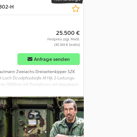
802-H
25.500 €
Festpreis zzgl. MwSt.
(30.345 € brutto)
Anfrage senden
rautmann Zweiachs-Dreiseitenkipper SZK
 10-Loch Dcodpfxsxbiqfe Af Hjk 2-Leitungs-
inks 1500mm mit Portaltüren mit klappbarer
e mit Plane und Spannsystem mit 2