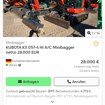
Power: 29 kW (40 HP) Crodpfszqx H Usx Ahlof CE mark: yes
Number of owners: 1 General condition: very good Technical
condition: very good Visual appearance: very good Rental
currency: EUR Please contact Philip Müller , , p-) for more
information
1
/
14
Minibagger
KUBOTA
KX 057-4 HI A/C Minibagger
netto 28.000 EUR
28.000 €
Eschweiler/Weisweiler
292 km
Festpreis zzgl. MwSt.
(33.320 € brutto)
Anfragen
Anrufen
Zustand:
gebraucht
, Baujahr:
2017
, Betriebsstunden:
4.772 h
,
Informationen auf Deutsch Baujahr 2017, 4772 h, Betriebsgewicht
5545 kg, Motorleistung 33,8 kW, Kubota Motor, Schnellwechsler