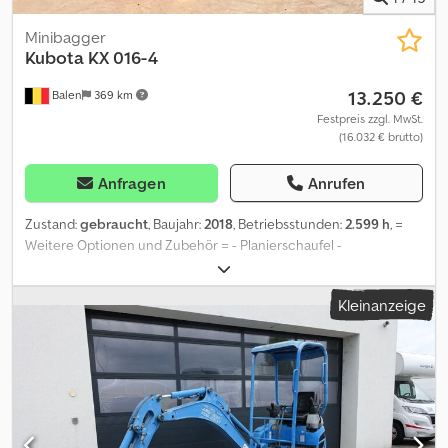
Minibagger
Kubota
KX 016-4
13.250 €
Balen
369 km
Festpreis zzgl. MwSt.
(16.032 € brutto)
Anfragen
Anrufen
Zustand:
gebraucht
, Baujahr:
2018
, Betriebsstunden:
2.599 h
, =
Weitere Optionen und Zubehör = - Planierschaufel -
Schnellwechsler - Standard Tieflöffel = Anmerkungen =
verstellaufwerk Crodpfxoy Ixnce Ahlof = Weitere Informationen =
Kleinanzeige
Antrieb: Raupe Leergewicht: 1.615 kg Wenden Sie sich an Geert
Geuens, um weitere Informationen zu erhalten.