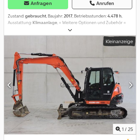
Anfragen
Anrufen
Zustand:
gebraucht
, Baujahr:
2017
, Betriebsstunden:
4.478 h
,
Ausstattung:
Klimaanlage
, = Weitere Optionen und Zubehör =
Cjdpfx Aezr Idfehlsrf - Autom./hydraulische Schnellkupplung -
Hammer/Scherenhydraulik - Planierschaufel - Standard Tieflöffel
Kleinanzeige
= Weitere Informationen = Leergewicht: 8.315 kg Wenden Sie sich
an Geert Geuens, um weitere Informationen zu erhalten.
1
/
25