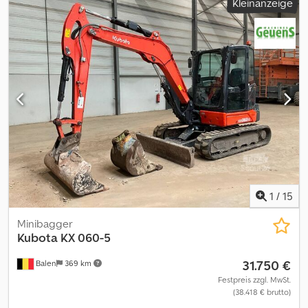
Kleinanzeige
46,5 Kw/ 63 Ps ? Motor: ? Fahrgeschwindigkeit 2,7-4,8 km/h ?
Hydraulischen Schnellwechsler MS08 ? Schwenkarm ?
Schwenklöffel 150 cm ? Tieflöffel 30 cm ? Grabtiefe: 4,60 Meter ?
Löffelstiel L: 2,10 Meter ? Hammer, Greifer, Schere Hydraulik ?
Transportlänge: 6,45 m ? Transportbreite: 2,20 m ? Transporthöhe:
2,54 m ? Schnell Langsam gang ? Motor: Kubota 4 Zylinder Diesel ?
Klimaanlage ? Planierschild ? Überlastwarnsystem ?
Gesamtgewicht: 8835 kg ? Deutsche Maschinen Cedpfxjzn D T Us
Ahlorf ? Sofort einsatzbereit _____ You also can have the
description in another language by email ? Unser Service ? ? -
Ausfuhr-Erklärung-Zoll-Anmeldung-gelbe Kurzzeitkennzeichen-
rote Zollkennzeichen. ? - Ankauf ihrer gebrauchten Baumaschine
oder Nutzfahrzeuges ? - wir helfen ihnen bei der Finanzierung ? -
wir bieten ihnen Transport Lösungen ? - Besichtigung und
1
/
15
Vorführung der Maschinen von Mo-Fr 9.00-17.00Uhr (Samstag nur
nach Vereinbarung.) ? ? Unser Pool an Maschinen verändert sich
Minibagger
ständig und ist immer aktuell auf unserer Webseite ? ? ? ? gerne
Kubota
KX 060-5
stehen wir ihnen auch telefonisch zur Verfügung ? ? Sanisa
31.750 €
Balen
369 km
GmbH ? Otto Hahn Straße 13 ? 35510 Butzbach ? ? Tel : ? Mobil ?
Dieses Angebot ist unverbindlich und freibleibend. -
Festpreis zzgl. MwSt.
(38.418 € brutto)
Zwischenverkauf vorbehalten, - Irrtum und/oder Tippfehler nicht
ausgeschlossen. - Verkauf zu unseren AGB`s.??