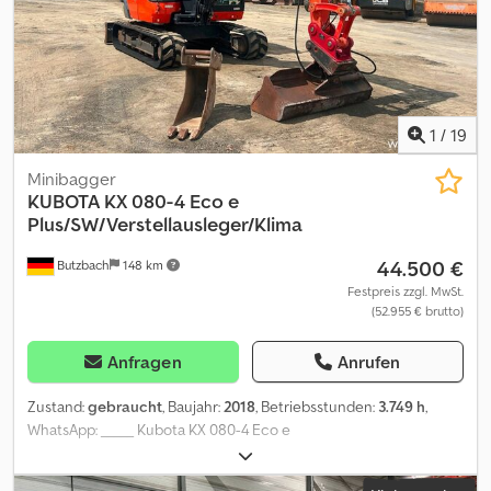
Please contact Philip Müller , , p-) for more information
1
/
19
Minibagger
KUBOTA
KX 080-4 Eco e
Plus/SW/Verstellausleger/Klima
44.500 €
Butzbach
148 km
Festpreis zzgl. MwSt.
(52.955 € brutto)
Anfragen
Anrufen
Zustand:
gebraucht
, Baujahr:
2018
, Betriebsstunden:
3.749 h
,
WhatsApp: _____ Kubota KX 080-4 Eco e
Plus/SW/Verstellausleger/Schwenkarm ? Hersteller: Kubota ? Typ:
KX 080-4 ? Baujahr: 2018 ? Betriebsstunden: 3749 Std ? Leistung: