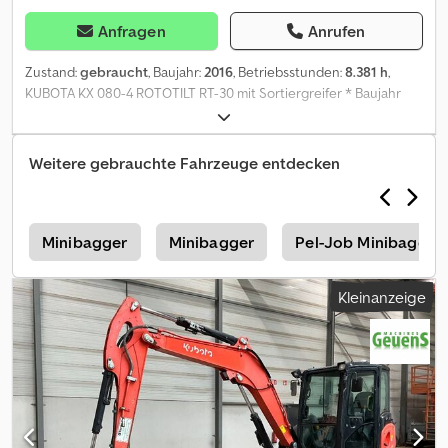
Anfragen
Anrufen
Zustand:
gebraucht
, Baujahr:
2016
, Betriebsstunden:
8.381 h
,
KUBOTA KX 080-4 ROTOTILT RT-30 mit Sortiergreifer * Baujahr
2016 * Schnellwechsler * Gummiketten sehr gut * Klimaanlage
Cjdpfx Ajzpb Tuohljrf * Planierschilt * Schwenk-Ausleger * Radio *
Deutsche Maschine
Weitere gebrauchte Fahrzeuge entdecken
a
Minibagger
Minibagger
Pel-Job Minibagger
Kleinanzeige