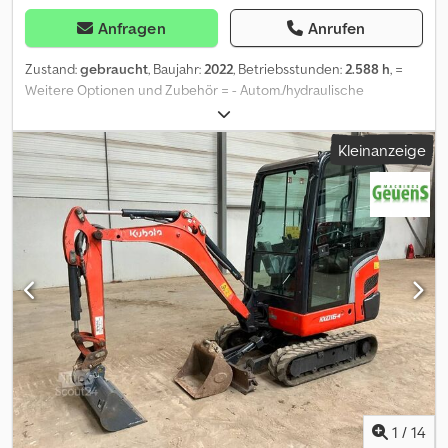
Anfragen
Anrufen
Zustand:
gebraucht
, Baujahr:
2022
, Betriebsstunden:
2.588 h
, =
Weitere Optionen und Zubehör = - Autom./hydraulische
Schnellkupplung - Planierschaufel - Standard Tieflöffel Codezrud
Espfx Ahlerf = Weitere Informationen = Antrieb: Raupe
Kleinanzeige
Leergewicht: 3.900 kg Wenden Sie sich an Geert Geuens, um
weitere Informationen zu erhalten.
1
/
14