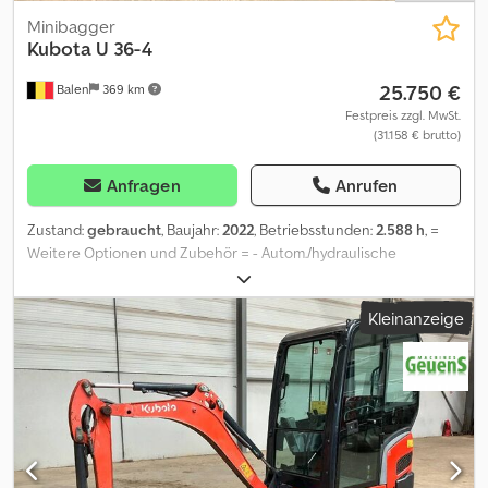
Minibagger
Kubota
U 36-4
25.750 €
Balen
369 km
Festpreis zzgl. MwSt.
(31.158 € brutto)
Anfragen
Anrufen
Zustand:
gebraucht
, Baujahr:
2022
, Betriebsstunden:
2.588 h
, =
Weitere Optionen und Zubehör = - Autom./hydraulische
Schnellkupplung - Planierschaufel - Standard Tieflöffel = Weitere
Informationen = Antrieb: Raupe Dedpfx Ajzrud Eja Tock
Kleinanzeige
Leergewicht: 3.900 kg Wenden Sie sich an Geert Geuens, um
weitere Informationen zu erhalten.