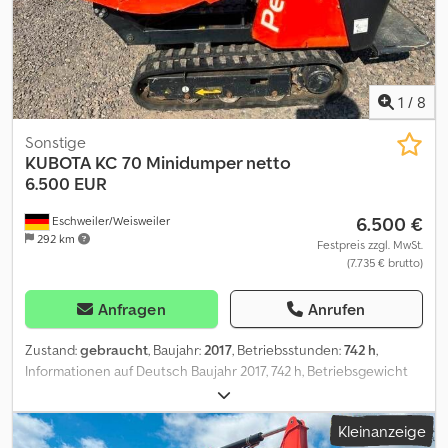
1
/
8
Sonstige
KUBOTA
KC 70 Minidumper netto
6.500 EUR
6.500 €
Eschweiler/Weisweiler
292 km
Festpreis zzgl. MwSt.
(7.735 € brutto)
Anfragen
Anrufen
Zustand:
gebraucht
, Baujahr:
2017
, Betriebsstunden:
742 h
,
Informationen auf Deutsch Baujahr 2017, 742 h, Betriebsgewicht
580 kg, Motorleistung 7 kW, Nutzlast 500 kg, Frontkippmulde,
Schnellgang, Breite 780 mm, Zwischenverkauf und Irrtümer
Kleinanzeige
vorbehalten Weitere Informationen Typ: Muldenfahrzeug