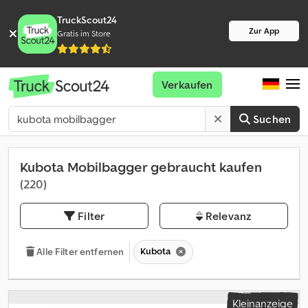
TruckScout24
Zur App
Gratis im Store
Verkaufen
Suchen
Kubota Mobilbagger gebraucht kaufen
(220)
Filter
Relevanz
Kubota
Alle Filter entfernen
Kleinanzeige