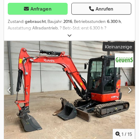
Anfragen
Anrufen
Zustand:
gebraucht
, Baujahr:
2016
, Betriebsstunden:
6.300 h
,
Ausstattung:
Allradantrieb
, ? Betr.-Std.: erst 6.300 h ?
Seriennummer: WKFRGX0600Z080237 ? Baujahr 2016 ?
Räumschild ? 33,8 kW ? 4 x Hydraulikanschlüsse ? Schildbreite:
Kleinanzeige
1.960 mm ? Gummiketten: 400 mm Djdpfsy Eauljx Aa Teck Alle
Angaben ohne Gewähr / Zwischenverkauf vorbehalten
1
/
15