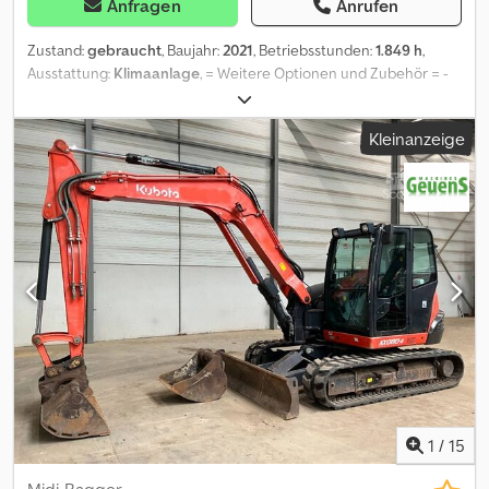
Anfragen
Anrufen
Zustand:
gebraucht
, Baujahr:
2021
, Betriebsstunden:
1.849 h
,
Ausstattung:
Klimaanlage
, = Weitere Optionen und Zubehör = -
Autom./hydraulische Schnellkupplung -
Hammer/Scherenhydraulik Dcedpfx Aajzruczs Tek -
Kleinanzeige
Planierschaufel - Standard Tieflöffel = Weitere Informationen =
Leergewicht: 8.440 kg Wenden Sie sich an Geert Geuens, um
weitere Informationen zu erhalten.
1
/
15