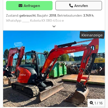
Anfragen
Anrufen
Zustand:
gebraucht
, Baujahr:
2018
, Betriebsstunden:
3.749 h
,
WhatsApp: _____ Kubota KX 080-4 Eco e
Plus/SW/Verstellausleger/Schwenkarm ? Hersteller: Kubota ? Typ:
KX 080-4 ? Baujahr: 2018 ? Betriebsstunden: 3749 Std ? Leistung:
Kleinanzeige
46,5 Kw/ 63 Ps ? Motor: ? Fahrgeschwindigkeit 2,7-4,8 km/h ?
Hydraulischen Schnellwechsler MS08 ? Schwenkarm ?
Schwenklöffel 150 cm ? Tieflöffel 30 cm ? Grabtiefe: 4,60 Meter ?
Löffelstiel L: 2,10 Meter ? Hammer, Greifer, Schere Hydraulik ?
Transportlänge: 6,45 m ? Transportbreite: 2,20 m ? Transporthöhe:
2,54 m ? Schnell Langsam gang ? Motor: Kubota 4 Zylinder Diesel ?
Klimaanlage ? Planierschild ? Überlastwarnsystem ?
Gesamtgewicht: 8835 kg ? Deutsche Maschinen ? Sofort
einsatzbereit _____ Dsdpezn D T Ujfx Aa Tock You also can have
the description in another language by email ? Unser Service ? ? -
Ausfuhr-Erklärung-Zoll-Anmeldung-gelbe Kurzzeitkennzeichen-
rote Zollkennzeichen. ? - Ankauf ihrer gebrauchten Baumaschine
oder Nutzfahrzeuges ? - wir helfen ihnen bei der Finanzierung ? -
wir bieten ihnen Transport Lösungen ? - Besichtigung und
1
/
16
Vorführung der Maschinen von Mo-Fr 9.00-17.00Uhr (Samstag nur