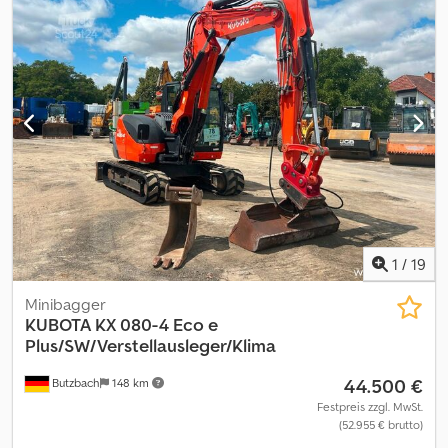
Leistung: 29 kW (40 PS) CE-Kennzeichnung: ja Dedpfx Aezq N
Amsa Tjck Zahl der Eigentümer: 1 Allgemeiner Zustand: gut
Technischer Zustand: gut Optischer Zustand: gut Wenden Sie
sich an Philip Müller , , p-), um weitere Informationen zu erhalten.--
--Information in English Type: Dumper Power: 29 kW (40 HP) CE
mark: yes Number of owners: 1 General condition: good Technical
condition: good Visual appearance: good Rental currency: EUR
Please contact Philip Müller , , p-) for more information
1
/
19
Minibagger
KUBOTA
KX 080-4 Eco e
Plus/SW/Verstellausleger/Klima
44.500 €
Butzbach
148 km
Festpreis zzgl. MwSt.
(52.955 € brutto)