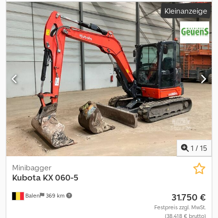
Lehnhoff MS 03, 1 Tieflöffel, Lasthaken, Aux 1 + Aux 2, 2 x
Kleinanzeige
Proportionalsteuerung, Klimaanlage , Zwischenverkauf und
Irrtümer vorbehalten Weitere Informationen Verwendungszweck:
Bauwesen Antrieb: Raupe Leistung: 34 kW (46 PS) CE-
Kennzeichnung: ja Zahl der Eigentümer: 1 Allgemeiner Zustand:
sehr gut Technischer Zustand: sehr gut Optischer Zustand: sehr
gut Wenden Sie sich an Philip Müller , , p-), um weitere
Informationen zu erhalten.----Information in English General
information Field of application: Construction Technical
information Power: 34 kW (46 HP) Drive: Track Functional CE mark:
yes History Number of owners: 1 Condition General condition: very
good Technical condition: very good Visual appearance: very
good Dodpjzqx Hzsfx Aa Tock Other information Rental currency:
EUR Additional information Please contact Philip Müller , , p-) for
more information
1
/
15
Minibagger
Kubota
KX 060-5
31.750 €
Balen
369 km
Festpreis zzgl. MwSt.
(38.418 € brutto)