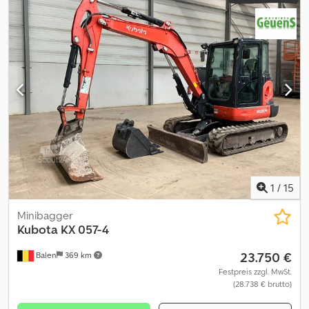
1
/
15
Minibagger
Kubota
KX 057-4
23.750 €
Balen
369 km
Festpreis zzgl. MwSt.
(28.738 € brutto)