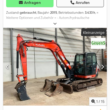
Anfragen
Anrufen
Zustand:
gebraucht
, Baujahr:
2015
, Betriebsstunden:
3.433 h
, =
Weitere Optionen und Zubehör = - Autom./hydraulische
Schnellkupplung - Planierschaufel - Standard Tieflöffel Dsdpfozr
Id Sox Aa Tjck = Weitere Informationen = Verwendungszweck:
Kleinanzeige
Bauwesen Antrieb: Raupe Leergewicht: 5.545 kg Wenden Sie sich
an Geert Geuens, um weitere Informationen zu erhalten.
1
/
15