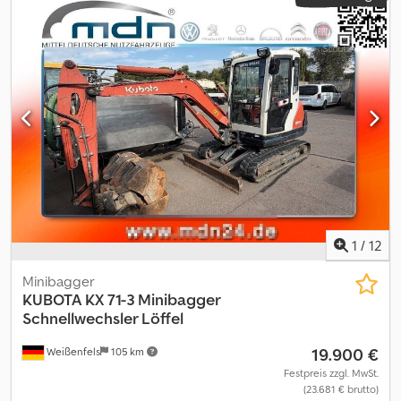
1
/
12
Minibagger
KUBOTA
KX 71-3 Minibagger
Schnellwechsler Löffel
19.900 €
Weißenfels
105 km
Festpreis zzgl. MwSt.
(23.681 € brutto)