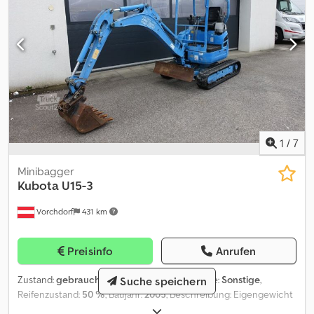
1
/
7
Minibagger
Kubota
U15-3
Vorchdorf
431 km
Preisinfo
Anrufen
Zustand:
gebraucht
, Kraftstofftyp:
Diesel
, Farbe:
Sonstige
,
Suche speichern
Reifenzustand:
50 %
, Baujahr:
2005
, Beschreibung: Eigengewicht
1.6 t Transportlänge 3.57 m Transportbreite 1.24 m Transporthöhe