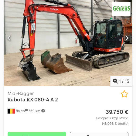
Geuens, um weitere Informationen zu erhalten.
1
/
15
Midi-Bagger
Kubota
KX 080-4 A 2
39.750 €
Balen
369 km
Festpreis zzgl. MwSt.
(48.098 € brutto)