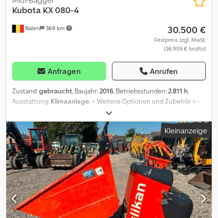
Midi-Bagger
Kubota
KX 080-4
30.500 €
Balen
369 km
Festpreis zzgl. MwSt.
(36.905 € brutto)
Anfragen
Anrufen
Zustand:
gebraucht
, Baujahr:
2016
, Betriebsstunden:
2.811 h
,
Ausstattung:
Klimaanlage
, = Weitere Optionen und Zubehör = -
Hammer/Scherenhydraulik - Planierschaufel - Schnellwechsler
Dsdozrr Rcjpfx Aa Tock - Standard Tieflöffel = Weitere
Kleinanzeige
Informationen = Leergewicht: 8.270 kg Wenden Sie sich an Geert
Geuens, um weitere Informationen zu erhalten.