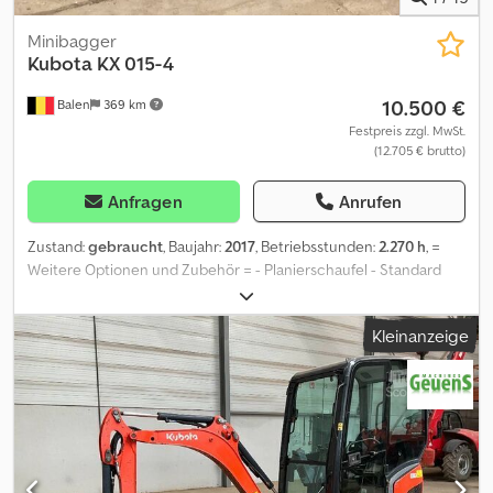
Minibagger
Kubota
KX 015-4
10.500 €
Balen
369 km
Festpreis zzgl. MwSt.
(12.705 € brutto)
Anfragen
Anrufen
Zustand:
gebraucht
, Baujahr:
2017
, Betriebsstunden:
2.270 h
, =
Weitere Optionen und Zubehör = - Planierschaufel - Standard
Tieflöffel = Weitere Informationen = Verwendungszweck:
Bauwesen Dedpfx Aaexufrfe Tock Antrieb: Raupe Leergewicht:
Kleinanzeige
1.495 kg Wenden Sie sich an Geert Geuens, um weitere
Informationen zu erhalten.