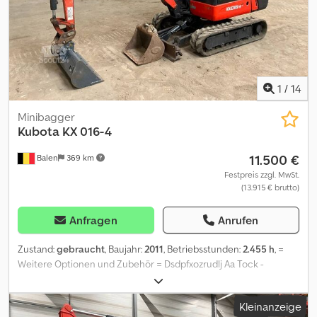
1
/
14
Minibagger
Kubota
KX 016-4
11.500 €
Balen
369 km
Festpreis zzgl. MwSt.
(13.915 € brutto)
Anfragen
Anrufen
Zustand:
gebraucht
, Baujahr:
2011
, Betriebsstunden:
2.455 h
, =
Weitere Optionen und Zubehör = Dsdpfxozrudlj Aa Tock -
Planierschaufel - Schnellwechsler - Standard Tieflöffel =
Anmerkungen = verstellaufwerk = Weitere Informationen =
Kleinanzeige
Antrieb: Raupe Leergewicht: 1.615 kg Wenden Sie sich an Geert