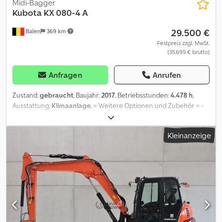
Midi-Bagger
Kubota
KX 080-4 A
29.500 €
Balen
369 km
Festpreis zzgl. MwSt.
(35.695 € brutto)
Anfragen
Anrufen
Zustand:
gebraucht
, Baujahr:
2017
, Betriebsstunden:
4.478 h
,
Ausstattung:
Klimaanlage
, = Weitere Optionen und Zubehör = -
Autom./hydraulische Schnellkupplung -
Hammer/Scherenhydraulik - Planierschaufel Dcedpfx Aaszr Idfo
Kleinanzeige
Tok - Standard Tieflöffel = Weitere Informationen = Leergewicht:
8.315 kg Wenden Sie sich an Geert Geuens, um weitere
Informationen zu erhalten.