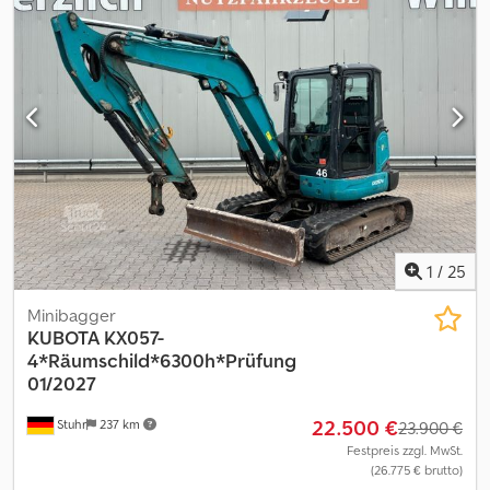
1
/
25
Minibagger
KUBOTA
KX057-
4*Räumschild*6300h*Prüfung
01/2027
22.500 €
Stuhr
237 km
23.900 €
Festpreis zzgl. MwSt.
(26.775 € brutto)