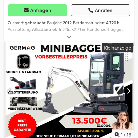
Anfragen
Anrufen
Zustand:
gebraucht
, Baujahr:
2012
, Betriebsstunden:
4.720 h
,
Ausstattung:
Allradantrieb
, Int-Nr.: KX 71 im Kundenauftrag gut
gepflegter Kubota KX 71-3 * Minibagger Dcjdpezr Awmsfx Aa Tjk *
Kubota KX 71-3 * Baujahr 2012 * ca. 4720 Stunden *
Kleinanzeige
Schnellwechsler * hydr-Grabenräumer * 2x Tieflöffel
Inzahlungnahme möglich Finanzierung ab 3,99% Irrtümer und
Zwischenverkauf vorbehalten! Die Angaben in dieser Anzeige
sind unverbindliche Beschreibungen und dienen nicht als
zugesicherte Eigenschaften. Der Verkäufer übernimmt keine
Haftung für Tipp- und Datenübermittlungsfehler. Aufgeführte
Ausstattungen sind gesondert zu prüfen. Alle Angaben in den
Inseraten sind unverbindlich! Anlieferung im gesamten
Bundesgebiet auf Anfrage Öffnungszeiten : Montag bis
Donnerstag von 9:00-17:00 Uhr Freitag von 9:00Uhr-14:00Uhr und
nach Vereinbarung!!!
1
/
16