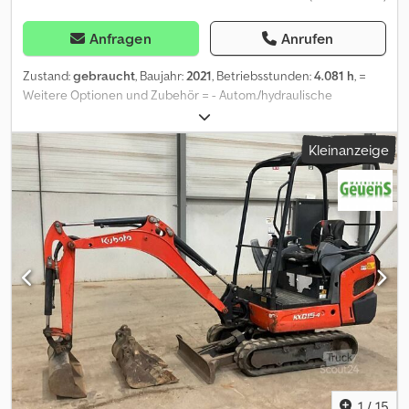
Anfragen
Anrufen
Zustand:
gebraucht
, Baujahr:
2021
, Betriebsstunden:
4.081 h
, =
Weitere Optionen und Zubehör = - Autom./hydraulische
Schnellkupplung - Planierschaufel - Standard Tieflöffel = Weitere
Informationen = Verwendungszweck: Bauwesen Antrieb: Raupe
Kleinanzeige
Djdpfx Aaozbg Nys Teck Leergewicht: 5.635 kg Wenden Sie sich
an Geert Geuens, um weitere Informationen zu erhalten.
1
/
15