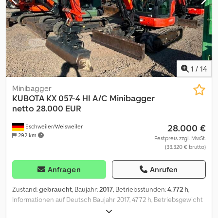
Dodpfxezqx H Uo Aa Tjck Power: 29 kW (40 HP) CE mark: yes
Number of owners: 1 General condition: very good Technical
condition: very good Visual appearance: very good Rental
currency: EUR Please contact Philip Müller , , p-) for more
information
1
/
14
Minibagger
KUBOTA
KX 057-4 HI A/C Minibagger
netto 28.000 EUR
28.000 €
Eschweiler/Weisweiler
292 km
Festpreis zzgl. MwSt.
(33.320 € brutto)
Anfragen
Anrufen
Zustand:
gebraucht
, Baujahr:
2017
, Betriebsstunden:
4.772 h
,
Informationen auf Deutsch Baujahr 2017, 4772 h, Betriebsgewicht
5545 kg, Motorleistung 33,8 kW, Kubota Motor, Schnellwechsler