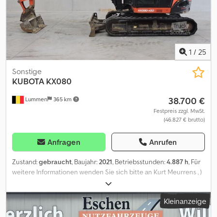
1
/
25
Sonstige
KUBOTA
KX080
38.700 €
Lummen
365 km
Festpreis zzgl. MwSt.
(46.827 € brutto)
Anfragen
Anrufen
Zustand:
gebraucht
, Baujahr:
2021
, Betriebsstunden:
4.887 h
, Für
weitere Informationen wenden Sie sich bitte an Kurt Meurrens , )
Dodpfx Aaezr Df Es Tsck
Kleinanzeige