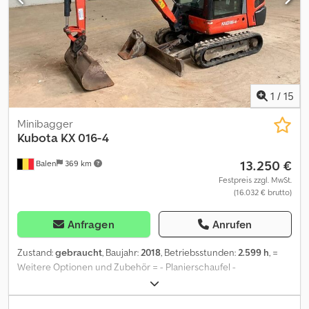
1
/
15
Minibagger
Kubota
KX 016-4
13.250 €
Balen
369 km
Festpreis zzgl. MwSt.
(16.032 € brutto)
Anfragen
Anrufen
Zustand:
gebraucht
, Baujahr:
2018
, Betriebsstunden:
2.599 h
, =
Weitere Optionen und Zubehör = - Planierschaufel -
Schnellwechsler - Standard Tieflöffel = Anmerkungen =
verstellaufwerk = Weitere Informationen = Antrieb: Raupe