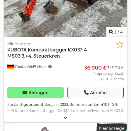
1
/
41
Minibagger
KUBOTA
Kompaktbagger KX037-4
MS03 3.+4. Steuerkreis
36.900 €
Plankenfels
154 km
37.900 €
Festpreis zzgl. MwSt.
(43.911 € brutto)
Anfragen
Anrufen
Zustand:
gebraucht
, Baujahr:
2023
, Betriebsstunden:
410 h
, SN:
209 Kubota Kompaktbagger KX037-4 mit Schnellwechsler MS03 3.
+ 4. Steuerkreis AUX1/AUX2 proportional angesteuert Lasthaken
an MS03 Schnellwechsler werksseitig Löffelstiel 1.525 mm
Kleinanzeige
Gewicht der Maschine: ca. 3.695 kg, 3. + 4. Steuerkreis AUX1/AUX2