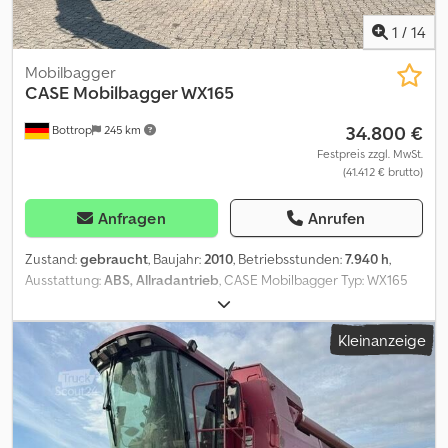
1
/
14
Mobilbagger
CASE
Mobilbagger WX165
34.800 €
Bottrop
245 km
Festpreis zzgl. MwSt.
(41.412 € brutto)
Anfragen
Anrufen
Zustand:
gebraucht
, Baujahr:
2010
, Betriebsstunden:
7.940 h
,
Ausstattung:
ABS, Allradantrieb
, CASE Mobilbagger Typ: WX165
(Hydraulic Exavator) Typ approval number: N211 Motorhersteller :
Case Motorleistung: 105 kW Betriebsstunden : 7940 h Zul.
Kleinanzeige
Gesamtgewicht : 18000 kg Transportlänge :8,19 m
Transportbreite:1,91 m Transporthöhe: 2,89 m Farbe : Gelb -
Joystick-Steuerung - Planierschild - Kamera Gerne unterstützen
wir Sie auch im Bereich Finanzierung/Leasing mit unserem
Partnern. Dkodpfx Apszripcjcer Alle Angaben ohne Gewähr. Irrtum