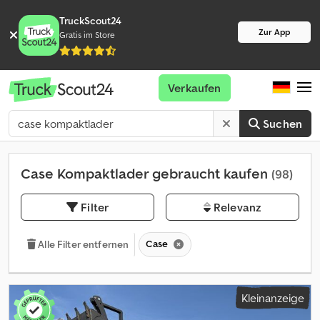
TruckScout24
Zur App
Gratis im Store
Verkaufen
Suchen
Case Kompaktlader gebraucht kaufen
(98)
Filter
Relevanz
Case
Alle Filter entfernen
Kleinanzeige