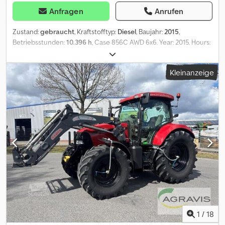
Anfragen
Anrufen
Zustand:
gebraucht
, Kraftstofftyp:
Diesel
, Baujahr:
2015
,
Betriebsstunden:
10.396 h
, Case 856C AWD 6x6. Year: 2015. Hours:
10.396. Weight: 16.550 kg. CE machine. Axle load: 1: 5200 kg. 2: 5950
kg. 3: 5950 kg. 143 KW. Frontblade: 2450 mm. Middle blade: 3660
Kleinanzeige
mm. 17 teeth ripper. 40 KMH. Camera. Airconditioning. ZF gearbox.
Radio CD. Tyres: 17.5R25 80%. Trimble Laser system. NL Machine! ID
NR: 110. The General Terms and Conditions of Heinhuis are
applicable to all adverts, offers and quotations by Heinhuis, all
agreements entered into by Heinhuis and the negotiations
preceding them. By any form of response you accept the
applicability of the General Terms and Conditions of Heinhuis and
you declare that you have taken note of these General Terms and
Conditions. Our prices are export netto prices. = Weitere
Informationen = Dedpfjzm Uckox Apcjkr Baujahr: 2015 Antrieb: Rad
Leergewicht: 16.550 kg CE-Kennzeichnung: ja =
Firmeninformationen = Für mehr Informationen:
1
/
18