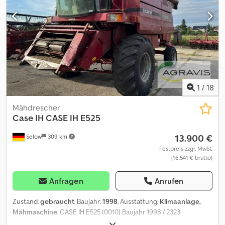
und Zwischenhandel vorbehalten.
1
/
18
Mähdrescher
Case IH
CASE IH E525
13.900 €
Selow
309 km
Festpreis zzgl. MwSt.
(16.541 € brutto)
Anfragen
Anrufen
Zustand:
gebraucht
, Baujahr:
1998
, Ausstattung:
Klimaanlage,
Mähmaschine
, CASE IH E525 (0010) Baujahr 1998 / 2323
Betriebsstunden / VIN: DCF5250416 (0020) Klimaanlage (0030)