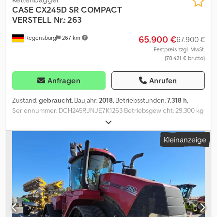
CASE
CX245D SR COMPACT
VERSTELL Nr.: 263
65.900 €
Regensburg
267 km
67.900 €
Festpreis zzgl. MwSt.
(78.421 € brutto)
Anfragen
Anrufen
Zustand:
gebraucht
, Baujahr:
2018
, Betriebsstunden:
7.318 h
,
Seriennummer: DCH245RJNJE7K1263 Betriebsgewicht: 29.300 kg
Betriebsstunden: 7.318 h Klimaautomatik Sitzheizung Rückraum-
und Seitenüberwackung mit Kamera Radio-USB/SD Blutooth
Kleinanzeige
Ketten - 600 mm Breit Maschinenbreite: 3.000 mm Abstützschild
Verstellausleger: 2.790/2.960 mm Löffelstiel 2.940 mm
Betankungspumpe Schutzgitter oben + vorne
Zentralschmieranlage Anbaugerät: OHNE Änderungen,
Zwischenverkauf und Irrtümer sind ausdrücklich vorbehalten. Die
Beschreibung dient der allgemeinen Identifizierung des
Fahrzeuges und stellt keine Gewährleistung im kaufrechtlichen
Sinne dar. Ausschlaggebend ist die Beschreibung gemäß