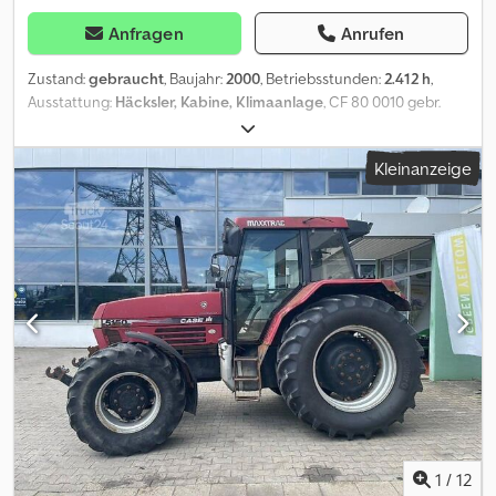
Anfragen
Anrufen
Zustand:
gebraucht
, Baujahr:
2000
, Betriebsstunden:
2.412 h
,
Ausstattung:
Häcksler, Kabine, Klimaanlage
, CF 80 0010 gebr.
Case CF 80 Mähdrescher 0020 hydr. Fahrantrieb 0030 autom.
AHK 0040 Kabine mit Klimaanlage 0050 Heizung 0060 Terminal
Kleinanzeige
0070 Verlustanzeige 0080 Arbeitsscheinwerfer vorne+hinten
Halogen 0090 Spreuverteiler 0100 Strohhäcksler 0110
Reversiereinrichtung 0120 Bereifung vorne: 650/75 R32 0130
Bereifung hinten: 480/70 R24 GS 690 Case Getreideschneidwerk
Arbeitsbreite 6,60 m Dkodeyvl Avjpfx Apcer automatische
Bodenanpassung Raps-Seitenmesser rechts/links
Rapstischverlängerung Transportwagen
1
/
12