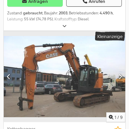
Anfragen
Anrufen
Zustand:
gebraucht
, Baujahr:
2003
, Betriebsstunden:
4.490 h
,
Leistung:
55 kW (74,78 PS)
, Kraftstofftyp:
Diesel
,
Höchstgeschwindigkeit:
40 km/h
, Vorderreifengröße:
380/70R20
| 50%
, Hinterreifengröße:
420/70R30 | 50%
, Reifengröße:
Kleinanzeige
420/70R30
, Reifenzustand:
50 %
, Ausstattung:
Allradantrieb,
Druckluftbremse, Frontzapfwelle, Kabine
, Bereifung
(v):380/70R20, Bereifung (h):420/70R30, Betriebsstunden:4490,
Steuergerät - Doppelt wirkend (1x), Steuergerät - Einfach
wirkend, Hydraulische Lenkung, Frontkraftheber (ohne
Oberlenker)_____1 Vorbesitzer, guter Zustandohne
Dreieck,Lagerort:Kunde Dsdeywtlnepfx Apcjkr
1
/
9
Kettenbagger