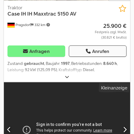
Traktor
Case IH
IH Maxxtrac 5150 AV
25.900 €
Pragsdorf
332 km
Festpreis zzgl. MwSt.
(30.821 € brutto)
Anfragen
Anrufen
Zustand:
gebraucht
, Baujahr:
1997
, Betriebsstunden:
8.640 h
,
Leistung:
92 kW (125,09 PS)
, Kraftstofftyp:
Diesel
,
Höchstgeschwindigkeit:
40 km/h
, Vorderreifengröße:
480/65R24
| 80%
, Hinterreifengröße:
600/65R38 | 80%
, Reifengröße:
Kleinanzeige
600/65R38
, Reifenzustand:
80 %
, Ausstattung:
Allradantrieb,
Kabine
, Bereifung (v):480/65R24, Bereifung (h):600/65R38,
Betriebsstunden:8640, Erstzulassung:06.1997, Motor-
Zylinderanzahl:6, Getriebebezeichnung:Lastschaltgetriebe,
Steuergerät - Doppelt wirkend (2x), Luftgefederter Sitz,
Einhebelsteuergerät (mechanisch)_____Anzahl Zylinder:
6Betriebsstunden: 8640Erstzulassung: 06.1997Fabrikat:
MichelinFrontkraftheber: jaFrontzapfwelle: jaGeschwindigkeit: 40