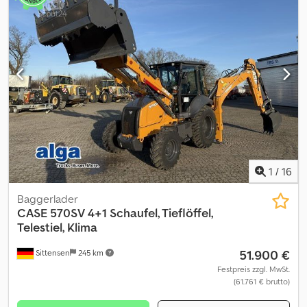
1
/
16
Baggerlader
CASE
570SV 4+1 Schaufel, Tieflöffel,
Telestiel, Klima
51.900 €
Sittensen
245 km
Festpreis zzgl. MwSt.
(61.761 € brutto)