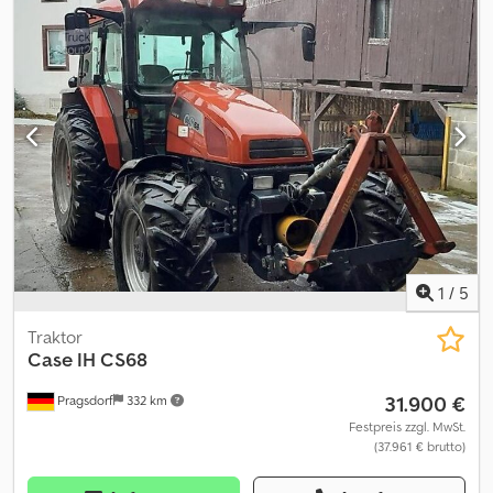
Klimaanlage, Zusatzscheinwerfer
, Bereifung (v):Kette, Bereifung
(h):Kette, Betriebsstunden:5600, Erstzulassung:2017, Dreipunkt /
Heckhubwerkanhängung, Elektronische Hubwerksregelung
(EHR), Kabinenfederung (mechanisch), Leistungsmonitor,
Luftgefederter Sitz, Radio, Rundumleuchte, Zugpendel,
Lastabhängiger Zusatz-Hydraulikkreis (Power Beyond, Load
Sensing), Steuergerät - Doppelt wirkend (5x), Knicklenkung,
höhenverstellbare Anhängevorrichtung, Dreipunkt-
Außenbedienelement, Hydrauliksteuergeräte-Außenbedienung,
autom. Lenksystem_____Heckdreipunkt, Zugpendel, Zapfwelle,
mechan. Oberlenker,RTK Lenksystem, DL Bremse, gef. Kabine,
6dw,Motor bei 2033 Bh neu,Lagerort:Kunde Djdpfoy E D Ucsx
Apcokr
1
/
5
Traktor
Case IH
CS68
31.900 €
Pragsdorf
332 km
Festpreis zzgl. MwSt.
(37.961 € brutto)