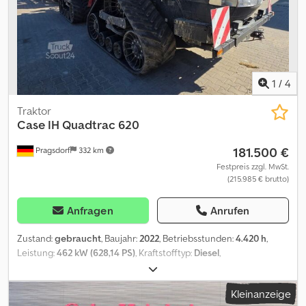
Kaufvertrag. Unser Angebot ist generell ohne neue TÜV-
Abnahme. Falls neue TÜV-Abnahme erwünscht, unterbreiten wir
Ihnen gerne ein Angebot unserer Partnerwerkstätten! Fahrzeug
kann mit Werbung beklebt und/oder beschriftet sein. Es gelten
unsere allgemeinen Liefer- und Zahlungsbedingungen. Dkjdpfx
Apsxy Dd Djcsr
1
/
4
Traktor
Case IH
Quadtrac 620
181.500 €
Pragsdorf
332 km
Festpreis zzgl. MwSt.
(215.985 € brutto)
Anfragen
Anrufen
Zustand:
gebraucht
, Baujahr:
2022
, Betriebsstunden:
4.420 h
,
Leistung:
462 kW (628,14 PS)
, Kraftstofftyp:
Diesel
,
Höchstgeschwindigkeit:
40 km/h
, Ausstattung:
Allradantrieb,
Bordcomputer, Kabine, Klimaanlage
, Betriebsstunden:4420,
Kleinanzeige
Dreipunkt / Heckhubwerkanhängung,