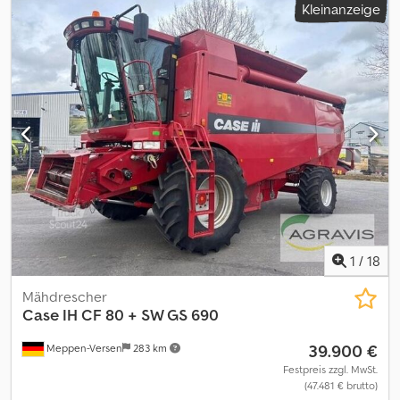
Kleinanzeige
Baujahr 2012 – 1.060 Betriebsstunden CASE 121E Serie 3 Radlader,
Baujahr 2012. Die Maschine befindet sich in gutem Zustand und
hat nur 1.060 Betriebsstunden. Die Maschine befindet sich
sowohl technisch als auch optisch in gutem Zustand. Sie eignet
sich für vielfältige Einsatzbereiche und ist sofort einsatzbereit.
Merkmale: * Baujahr: 2012 * Nur 1.060 Betriebsstunden * Guter
technischer und optischer Zustand * Sofort einsatzbereit
Dsdpfozrd Uajx Apcokr Für weitere Informationen oder zur
Vereinbarung eines Besichtigungstermins kontaktieren Sie uns
gerne. = Weitere Informationen = Baujahr: 2012 Leergewicht:
5.800 kg Zuladung: 1.540 kg zGG: 7.340 kg Technischer Zustand:
sehr gut Optischer Zustand: sehr gut Seriennummer:
FNH121ESNCHP00140 Wenden Sie sich an Gerrit Haverhoek, um
weitere Informationen zu erhalten.
1
/
18
Mähdrescher
Case IH
CF 80 + SW GS 690
39.900 €
Meppen-Versen
283 km
Festpreis zzgl. MwSt.
(47.481 € brutto)