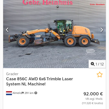
Rundumleuchte_____Heckhubwerk,Lagerort:Kunde Dkedpfezf T
Dqex Apcsr
1
/
12
Grader
Case
856C AWD 6x6 Trimble Laser
System NL Machine!
92.000 €
Almelo
291 km
VB zzgl. MwSt.
(111.320 € brutto)