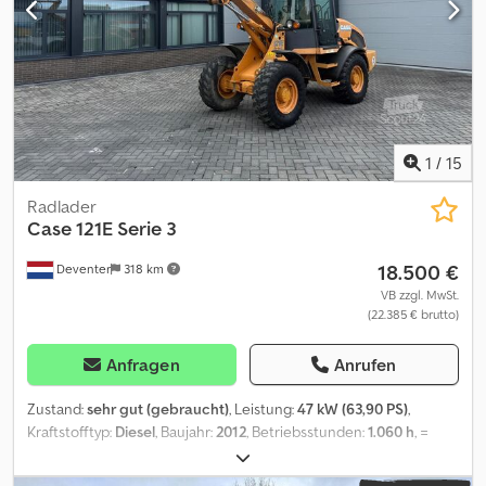
1
/
15
Radlader
Case
121E Serie 3
18.500 €
Deventer
318 km
VB zzgl. MwSt.
(22.385 € brutto)
Anfragen
Anrufen
Zustand:
sehr gut (gebraucht)
, Leistung:
47 kW (63,90 PS)
,
Kraftstofftyp:
Diesel
, Baujahr:
2012
, Betriebsstunden:
1.060 h
, =
Weitere Optionen und Zubehör = - 2 Pedale Steuerung -
Geschlossene Kabine = Anmerkungen = CASE 121E Serie 3 –