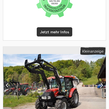
Luftsitz (0220) Radio (0230) Multifunktionsarmlehne (0240)
Arbeitsscheinwerfer LED (0250) Rundumleuchte (0260) Stoll
Frontlader FZ+40.1 (0270) mit Multikuppler (0280)
Schwingungstilgung (0290) mit Frontladerkonsolen
Jetzt mehr Infos
Kleinanzeige