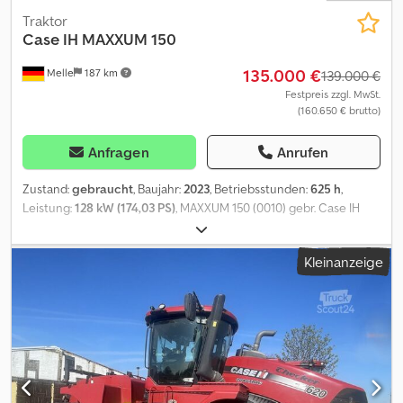
895 x 357 x 300 cm Motormarke: Case
Traktor
Case IH
MAXXUM 150
135.000 €
Melle
187 km
139.000 €
Festpreis zzgl. MwSt.
(160.650 € brutto)
Anfragen
Anrufen
Zustand:
gebraucht
, Baujahr:
2023
, Betriebsstunden:
625 h
,
Leistung:
128 kW (174,03 PS)
, MAXXUM 150 (0010) gebr. Case IH
MAXXUM 150 CVX (0020) in serienmäßiger Ausstattung (0030)
Getriebe: CVX Drive - stufenloses Getriebe 50 km/h Eco (0040)
Kleinanzeige
Zulassung auf 40 km/h (0050) Bereifung: Dsdpfxsx R N Eqs Apcskr
(0060) R28 (0070) 650R65R38