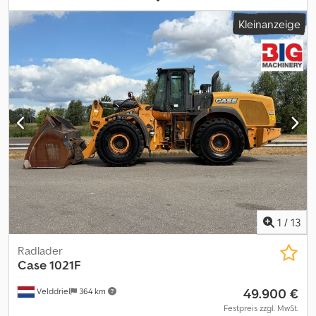
Korntankgröße 5400 Liter (0040) Leergewicht 10.500 KG Dodpfx
Kleinanzeige
Apjzfq Tiecokr (0050) Hubraum 8.700 ccm (0060) 6 Zylinder / 168
KW Diesel (0070) Motortyp DT 530 (0080) Case IH Schneidwerk 5
m gehört zur Maschine VIN IH534678 (0090) Case
Schneidwerkswagen gehört zur Maschine VIN CF45362C3 (0100)
Geschwindigkeit: 20 km/h (0110) Maschine hat 6 Schüttler
1
/
13
Radlader
Case
1021F
49.900 €
Velddriel
364 km
Festpreis zzgl. MwSt.