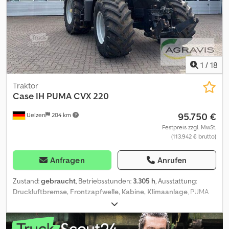
1
/
18
Traktor
Case IH
PUMA CVX 220
95.750 €
Uelzen
204 km
Festpreis zzgl. MwSt.
(113.942 € brutto)
Anfragen
Anrufen
Zustand:
gebraucht
, Betriebsstunden:
3.305 h
, Ausstattung:
Druckluftbremse, Frontzapfwelle, Kabine, Klimaanlage
, PUMA
CVX 220 0010 Gebr. Case Puma 220 CVX 0020 FG.-Nr. 0030
Baujahr 2022 0040 0050 Ausstattung: 0060 6-Zylinder FPT 6-
Zylinder Motor 0070 Stufenloses Getriebe 0080 Kabine mit