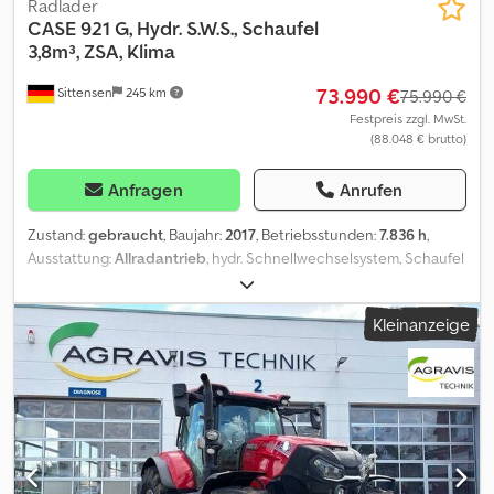
Radlader
CASE
921 G, Hydr. S.W.S., Schaufel
3,8m³, ZSA, Klima
73.990 €
Sittensen
245 km
75.990 €
Festpreis zzgl. MwSt.
(88.048 € brutto)
Anfragen
Anrufen
Zustand:
gebraucht
, Baujahr:
2017
, Betriebsstunden:
7.836 h
,
Ausstattung:
Allradantrieb
, hydr. Schnellwechselsystem, Schaufel
ca. 3.8 cbm, Zentralschmieranlage, Klimaanlage, Kamera, Fahrzeug
kann mit Werbung beklebt und/oder beschriftet sein SI86045
Kleinanzeige
Dodpfsw A Utqjx Apcjkr Unser Angebot ist generell ohne neue
TÜV-Abnahme. Falls neue TÜV-Abnahme erwünscht, unterbreiten
wir Ihnen gerne ein Angebot unserer Partnerwerkstätten!
Fahrzeug kann mit Werbung beklebt und/oder beschriftet sein.
Es gelten unsere allgemeinen Liefer- und Zahlungsbedingungen.
Gerne erstellen wir Ihnen für dieses Objekt ein Finanzierungs-
oder Leasingangebot. Bitte sprechen Sie uns an!