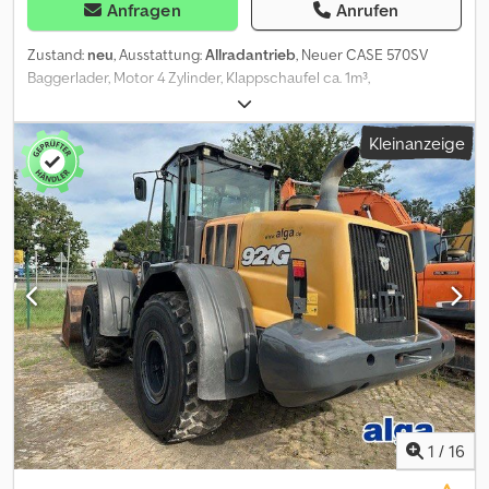
Anfragen
Anrufen
Zustand:
neu
, Ausstattung:
Allradantrieb
, Neuer CASE 570SV
Baggerlader, Motor 4 Zylinder, Klappschaufel ca. 1m³,
Palettengabel, Heckbagger m. Telestiel, Hammervorrichtung,
Tieflöffel m. Zähne 600 mm, Beleuchtung, Kabine, Radio, Heizung,
Kleinanzeige
Klimaanlage, Fahrzeug kann mit Werbung beklebt und/oder
beschriftet sein Dsdjzr S Stopfx Apcekr SI86784 Unser Angebot
ist generell ohne neue TÜV-Abnahme. Falls neue TÜV-Abnahme
erwünscht, unterbreiten wir Ihnen gerne ein Angebot unserer
Partnerwerkstätten! Fahrzeug kann mit Werbung beklebt
und/oder beschriftet sein. Es gelten unsere allgemeinen Liefer-
und Zahlungsbedingungen. Gerne erstellen wir Ihnen für dieses
Objekt ein Finanzierungs- oder Leasingangebot. Bitte sprechen
Sie uns an!
1
/
16