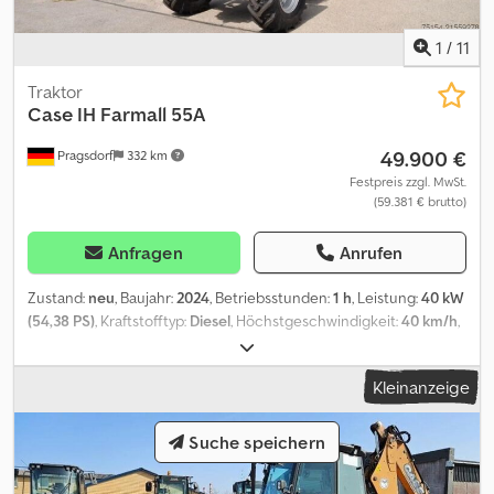
1
/
11
Traktor
Case IH
Farmall 55A
49.900 €
Pragsdorf
332 km
Festpreis zzgl. MwSt.
(59.381 € brutto)
Anfragen
Anrufen
Zustand:
neu
, Baujahr:
2024
, Betriebsstunden:
1 h
, Leistung:
40 kW
(54,38 PS)
, Kraftstofftyp:
Diesel
, Höchstgeschwindigkeit:
40 km/h
,
Vorderreifengröße:
14.9LR20 | 100%
, Hinterreifengröße:
420/85R30 | 100%
, Reifengröße:
420/85R30
, Reifenzustand:
100
Kleinanzeige
%
, Ausstattung:
Allradantrieb, Druckluftbremse, Frontlader,
Kabine
, Bereifung (v):14.9LR20, Bereifung (h):420/85R30,
Betriebsstunden:1, Dreipunkt / Heckhubwerkanhängung,
Suche speichern
Luftgefederter Sitz, Radio, Rundumleuchte, 540/540E (750) U/min,
Dreipunkt-Außenbedienelement_____,Lagerort:Kunde Dkjdpfjyv S