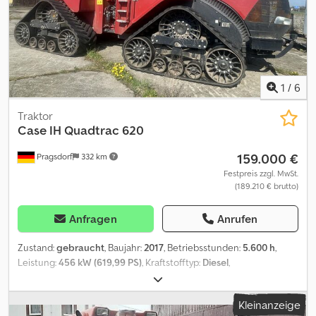
1
/
6
Traktor
Case IH
Quadtrac 620
159.000 €
Pragsdorf
332 km
Festpreis zzgl. MwSt.
(189.210 € brutto)
Anfragen
Anrufen
Zustand:
gebraucht
, Baujahr:
2017
, Betriebsstunden:
5.600 h
,
Leistung:
456 kW (619,99 PS)
, Kraftstofftyp:
Diesel
,
Höchstgeschwindigkeit:
40 km/h
, Vorderreifengröße:
Kette
,
Hinterreifengröße:
Kette
, Reifengröße:
Kette
, Ausstattung:
Kleinanzeige
Allradantrieb, Bordcomputer, Druckluftbremse, Kabine,