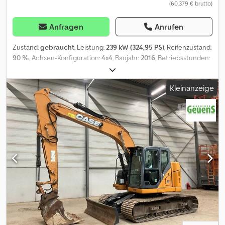
(60.379 € brutto)
Anfragen
Anrufen
Zustand:
gebraucht
, Leistung:
239 kW (324,95 PS)
, Reifenzustand:
90 %
, Achsen-Konfiguration:
4x4
, Baujahr:
2016
, Betriebsstunden:
7.474 h
, Ausstattung:
Allradantrieb
, = Weitere Optionen und
Zubehör = - Rückwärtsfahrkamera = Anmerkungen = Used Case
Kleinanzeige
1021F Wheel Loader – 2016 – For Sale at BIG Machinery This Case
1021F wheel loader is now available for sale at BIG Machinery in
the Netherlands. Built in Italy in 2016, this wheel loader has 7,474
operating hours and is Stage IV / EPA Tier 4 Final compliant. It is
equipped with 4x4 drive, Command Steering, a LOADMASTER
weighing system, 360° camera system, and almost new tires for
reliable performance on demanding loading applications.
Specifications • Model: Case 1021F • Year: 2016 • Country of
manufacture: Italy • Operating hours: 7,474 • Stage IV / EPA Tier 4
Final • 4x4 drive • Command Steering • LOADMASTER weighing
system • 360° camera system • Rear view camera • Almost new
tires • Air conditioning • Condition: Used Interested in this Case
1021F? Contact BIG Machinery for more information, inspection