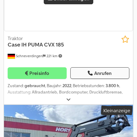
Traktor
Case IH
PUMA CVX 185
Schneverdingen
221 km
Preisinfo
Anrufen
Zustand:
gebraucht
, Baujahr:
2022
, Betriebsstunden:
3.800 h
,
Ausstattung:
Allradantrieb, Bordcomputer, Druckluftbremse,
Frontzapfwelle, Kabine, Klimaanlage
, PUMA CVX 185 0010 Case
Puma 185 CVX 0020 Motor: 6 Zylinder 6,7 Itr. Hubraum 0030 Stufe
Kleinanzeige
V 0040 Getriebe: Stufenlos 50 km/h Eco 0050 Zapfwelle:
540/540E/1000/1000E U/min 0060 Kabine: Deluxe-Kabine mit 0070
Kabinenfederung 0080 4 elektr. DW Steuergeräte Dkodpfx
Apoztg T Iscjr 0090 Druckluftanlage 0100 Klimaautomatik 0110