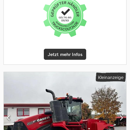
Crodsznqf Dopfx Afmjf • Drive: Drum drive Interested in this Case
450 NX? Contact BIG Machinery for more information, inspection
details, or a quotation. We deliver worldwide and can arrange
complete export documentation and transport from our
headquarters in the Netherlands. Why Choose BIG Machinery? At
BIG Machinery, you benefit from over 30 years of experience in
the trade of new and used machines. With our headquarters in
the Netherlands, a dedicated and cohesive team, and extensive
expertise in sea transport, we ensure reliable and fast delivery
Jetzt mehr Infos
worldwide. We offer competitive market prices, carefully selected
machine quality, and the assurance of a long-term partnership.
With our own transport services, we provide seamless and
efficient support from start to finish. Quality, speed, and reliability
Kleinanzeige
– Buy BIG! = Weitere Informationen = Leergewicht: 2.900 kg