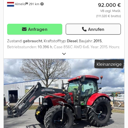
92.000 €
Almelo
291 km
VB zzgl. MwSt.
(111.320 € brutto)
Anfragen
Anrufen
Zustand:
gebraucht
, Kraftstofftyp:
Diesel
, Baujahr:
2015
,
Betriebsstunden:
10.396 h
, Case 856C AWD 6x6. Year: 2015. Hours:
10.396. Weight: 16.550 kg. CE machine. Axle load: Credezm
Uckepfx Afmjf 1: 5200 kg. 2: 5950 kg. 3: 5950 kg. 143 KW. Frontblade:
Kleinanzeige
2450 mm. Middle blade: 3660 mm. 17 teeth ripper. 40 KMH. Camera.
Airconditioning. ZF gearbox. Radio CD. Tyres: 17.5R25 80%. Trimble
Laser system. NL Machine! ID NR: 110. The General Terms and
Conditions of Heinhuis are applicable to all adverts, offers and
quotations by Heinhuis, all agreements entered into by Heinhuis
and the negotiations preceding them. By any form of response
you accept the applicability of the General Terms and Conditions
of Heinhuis and you declare that you have taken note of these
General Terms and Conditions. Our prices are export netto
prices. = Weitere Informationen = Baujahr: 2015 Antrieb: Rad
Leergewicht: 16.550 kg CE-Kennzeichnung: ja =