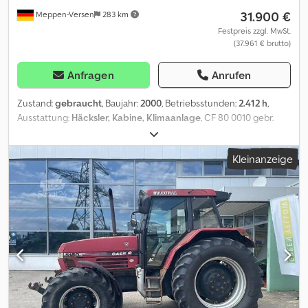
31.900 €
Meppen-Versen
283 km
Festpreis zzgl. MwSt.
(37.961 € brutto)
Anfragen
Anrufen
Zustand:
gebraucht
, Baujahr:
2000
, Betriebsstunden:
2.412 h
,
Ausstattung:
Häcksler, Kabine, Klimaanlage
, CF 80 0010 gebr.
Case CF 80 Mähdrescher 0020 hydr. Fahrantrieb 0030 autom.
AHK 0040 Kabine mit Klimaanlage 0050 Heizung 0060 Terminal
Kleinanzeige
0070 Verlustanzeige 0080 Arbeitsscheinwerfer vorne+hinten
Halogen Cedpfsyvl Avsx Afmorf 0090 Spreuverteiler 0100
Strohhäcksler 0110 Reversiereinrichtung 0120 Bereifung vorne:
650/75 R32 0130 Bereifung hinten: 480/70 R24