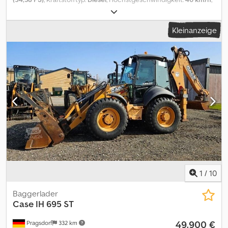
Vorderreifengröße:
14.9LR20 | 100%
, Hinterreifengröße:
420/85R30 | 100%
, Reifengröße:
420/85R30
, Reifenzustand:
100
Kleinanzeige
%
, Ausstattung:
Allradantrieb, Druckluftbremse, Frontlader,
Kabine
, Bereifung (v):14.9LR20, Bereifung (h):420/85R30,
Betriebsstunden:1, Dreipunkt / Heckhubwerkanhängung,
Luftgefederter Sitz, Radio, Rundumleuchte, 540/540E (750) U/min,
Dreipunkt-Außenbedienelement_____,Lagerort:Kunde Codpfeyv S
Urjx Afmerf
1
/
10
Baggerlader
Case IH
695 ST
49.900 €
Pragsdorf
332 km