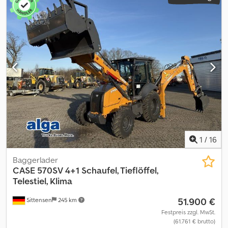
1
/
16
Baggerlader
CASE
570SV 4+1 Schaufel, Tieflöffel,
Telestiel, Klima
51.900 €
Sittensen
245 km
Festpreis zzgl. MwSt.
(61.761 € brutto)