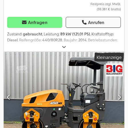
Festpreis zzgl. MwSt.
(59.381 € brutto)
Anfragen
Anrufen
Zustand:
gebraucht
, Leistung:
89 kW (121,01 PS)
, Kraftstofftyp:
Diesel
, Reifengröße:
440/80R28
, Baujahr:
2014
, Betriebsstunden:
3.250 h
, Vorderreifengröße:
440/80R28
, Hinterreifengröße:
440/80R28
, Ausstattung:
Allradantrieb, Kabine
, Bereifung
Kleinanzeige
(v):440/80R28, Bereifung (h):440/80R28, Betriebsstunden:3250,
Hydraulische Geräteverriegelung_____Allradlenkung, 4-in-1
Schaufel, Ausleger mit Seitenverschub, 150cm neigbare
Graderschaufel,Lagerort:Kunde Crodpfx Aszng A Sofmjf