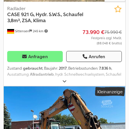
Radlader
CASE
921 G, Hydr. S.W.S., Schaufel
3,8m³, ZSA, Klima
73.990 €
Sittensen
245 km
75.990 €
Festpreis zzgl. MwSt.
(88.048 € brutto)
Anfragen
Anrufen
Zustand:
gebraucht
, Baujahr:
2017
, Betriebsstunden:
7.836 h
,
Ausstattung:
Allradantrieb
, hydr. Schnellwechselsystem, Schaufel
ca. 3.8 cbm, Zentralschmieranlage, Klimaanlage, Kamera, Fahrzeug
kann mit Werbung beklebt und/oder beschriftet sein SI86045
Kleinanzeige
Crodpfx Afsw A Utqsmef Unser Angebot ist generell ohne neue
TÜV-Abnahme. Falls neue TÜV-Abnahme erwünscht, unterbreiten
wir Ihnen gerne ein Angebot unserer Partnerwerkstätten!
Fahrzeug kann mit Werbung beklebt und/oder beschriftet sein.
Es gelten unsere allgemeinen Liefer- und Zahlungsbedingungen.
Gerne erstellen wir Ihnen für dieses Objekt ein Finanzierungs-
oder Leasingangebot. Bitte sprechen Sie uns an!