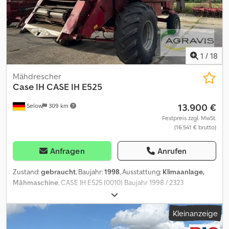
1
/
18
Mähdrescher
Case IH
CASE IH E525
13.900 €
Selow
309 km
Festpreis zzgl. MwSt.
(16.541 € brutto)
Anfragen
Anrufen
Zustand:
gebraucht
, Baujahr:
1998
, Ausstattung:
Klimaanlage,
Mähmaschine
, CASE IH E525 (0010) Baujahr 1998 / 2323
Betriebsstunden / VIN: DCF5250416 (0020) Klimaanlage (0030)
Korntankgröße 5400 Liter (0040) Leergewicht 10.500 KG (0050)
Kleinanzeige
Hubraum 8.700 ccm (0060) 6 Zylinder / 168 KW Diesel Cedpfx
Afezfq Tiemjrf (0070) Motortyp DT 530 (0080) Case IH