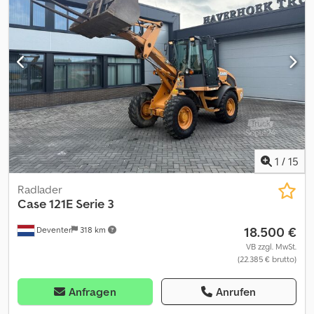
1
/
15
Radlader
Case
121E Serie 3
18.500 €
Deventer
318 km
VB zzgl. MwSt.
(22.385 € brutto)
Anfragen
Anrufen