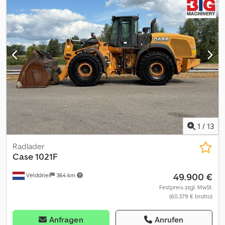
Schneidwerk 5 m gehört zur Maschine VIN IH534678 (0090) Case
Schneidwerkswagen gehört zur Maschine VIN CF45362C3 (0100)
Geschwindigkeit: 20 km/h (0110) Maschine hat 6 Schüttler
1
/
13
Radlader
Case
1021F
49.900 €
Velddriel
364 km
Festpreis zzgl. MwSt.
(60.379 € brutto)
Anfragen
Anrufen