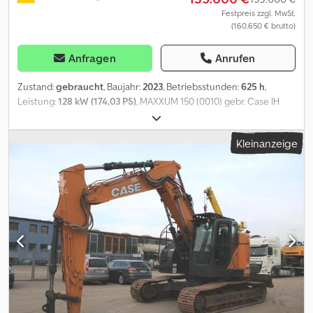
Festpreis zzgl. MwSt.
(160.650 € brutto)
Anfragen
Anrufen
Zustand:
gebraucht
, Baujahr:
2023
, Betriebsstunden:
625 h
,
Leistung:
128 kW (174,03 PS)
, MAXXUM 150 (0010) gebr. Case IH
MAXXUM 150 CVX (0020) in serienmäßiger Ausstattung (0030)
Getriebe: CVX Drive - stufenloses Getriebe 50 km/h Eco (0040)
Kleinanzeige
Zulassung auf 40 km/h Codpfxox R N Eqj Afmerf (0050) Bereifung:
(0060) R28 (0070) 650R65R38