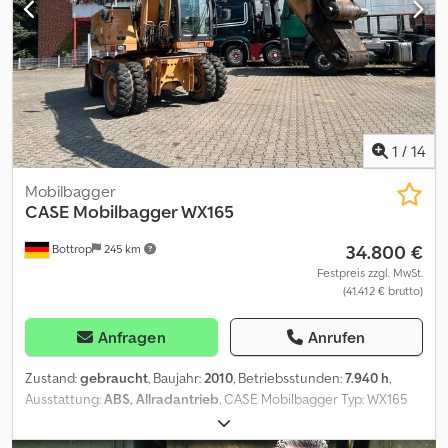
1
/
14
Mobilbagger
CASE
Mobilbagger WX165
34.800 €
Bottrop
245 km
Festpreis zzgl. MwSt.
(41.412 € brutto)
Anfragen
Anrufen
Zustand:
gebraucht
, Baujahr:
2010
, Betriebsstunden:
7.940 h
,
Ausstattung:
ABS, Allradantrieb
, CASE Mobilbagger Typ: WX165
(Hydraulic Exavator) Typ approval number: N211 Motorhersteller :
Case Motorleistung: 105 kW Betriebsstunden : 7940 h Zul.