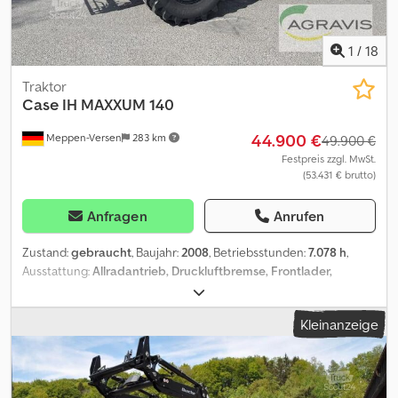
Firmeninformationen = Für mehr Informationen:
1
/
18
Traktor
Case IH
MAXXUM 140
44.900 €
Meppen-Versen
283 km
49.900 €
Festpreis zzgl. MwSt.
(53.431 € brutto)
Anfragen
Anrufen
Zustand:
gebraucht
, Baujahr:
2008
, Betriebsstunden:
7.078 h
,
Ausstattung:
Allradantrieb, Druckluftbremse, Frontlader,
Frontzapfwelle, Klimaanlage
, MAXXUM 140 (0010) gebr.CASE
MAXXUM 140 (0020) 40 km/h Version (0030) Vorderachsfederung
Kleinanzeige
(0040) Lastschaltgetriebe (0050) Wendeschaltung (0060) Allrad
(0070) Druckluftbremsanlage (0080) Reifendruckregelanlage
(0090) BKT 650/65R38 (0100) BKT 540/65R28 (0110) AHK
höhenverstellbar (0120) EHR Heck (0130) Fronthydraulik Standard