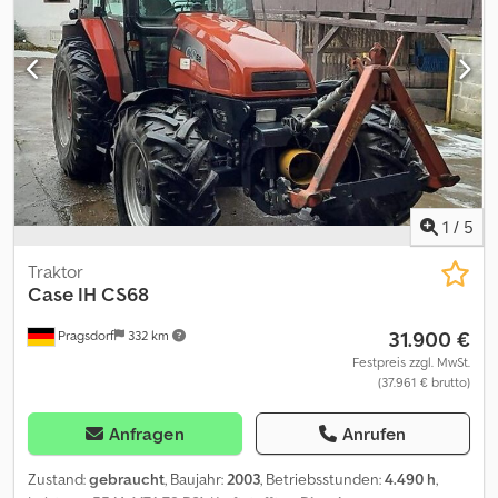
(EHR), Kabinenfederung (mechanisch), Leistungsmonitor,
Luftgefederter Sitz, Radio, Rundumleuchte, Zugpendel,
Lastabhängiger Zusatz-Hydraulikkreis (Power Beyond, Load
Sensing), Steuergerät - Doppelt wirkend (5x), Knicklenkung,
höhenverstellbare Anhängevorrichtung, Dreipunkt-
Außenbedienelement, Hydrauliksteuergeräte-Außenbedienung,
autom. Lenksystem_____Heckdreipunkt, Zugpendel, Zapfwelle,
mechan. Oberlenker,RTK Lenksystem, DL Bremse, gef. Kabine,
6dw,Motor bei 2033 Bh neu,Lagerort:Kunde Credpfx Asy E D
Ucofmsf
1
/
5
Traktor
Case IH
CS68
31.900 €
Pragsdorf
332 km
Festpreis zzgl. MwSt.
(37.961 € brutto)
Anfragen
Anrufen
Zustand:
gebraucht
, Baujahr:
2003
, Betriebsstunden:
4.490 h
,