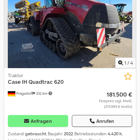
Zwischenverkauf und Irrtümer sind ausdrücklich vorbehalten. Die
Beschreibung dient der allgemeinen Identifizierung des
Fahrzeuges und stellt keine Gewährleistung im kaufrechtlichen
Sinne dar. Ausschlaggebend ist die Beschreibung gemäß
Kaufvertrag. Unser Angebot ist generell ohne neue TÜV-
Abnahme. Falls neue TÜV-Abnahme erwünscht, unterbreiten wir
Ihnen gerne ein Angebot unserer Partnerwerkstätten! Fahrzeug
kann mit Werbung beklebt und/oder beschriftet sein. Es gelten
unsere allgemeinen Liefer- und Zahlungsbedingungen.
1
/
4
Traktor
Case IH
Quadtrac 620
181.500 €
Pragsdorf
332 km
Festpreis zzgl. MwSt.
(215.985 € brutto)
Anfragen
Anrufen
Zustand:
gebraucht
, Baujahr:
2022
, Betriebsstunden:
4.420 h
,