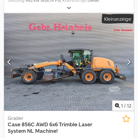
Leistung:
462 kW (628,14 PS)
, Kraftstofftyp:
Diesel
,
Höchstgeschwindigkeit:
40 km/h
, Ausstattung:
Allradantrieb,
Bordcomputer, Kabine, Klimaanlage
, Betriebsstunden:4420,
Kleinanzeige
Dreipunkt / Heckhubwerkanhängung,
Rundumleuchte_____Heckhubwerk,Lagerort:Kunde Codpfezf T
Dqjx Afmorf
1
/
12
Grader
Case
856C AWD 6x6 Trimble Laser
System NL Machine!