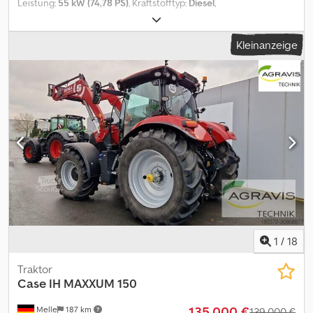
Leistung:
55 kW (74,78 PS)
, Kraftstofftyp:
Diesel
,
Höchstgeschwindigkeit:
40 km/h
, Vorderreifengröße:
380/70R20
| 50%
, Hinterreifengröße:
420/70R30 | 50%
, Reifengröße:
Kleinanzeige
420/70R30
, Reifenzustand:
50 %
, Ausstattung:
Allradantrieb,
Druckluftbremse, Frontzapfwelle, Kabine
, Bereifung
(v):380/70R20, Bereifung (h):420/70R30, Betriebsstunden:4490,
Steuergerät - Doppelt wirkend (1x), Steuergerät - Einfach
wirkend, Hydraulische Lenkung, Frontkraftheber (ohne
Oberlenker)_____1 Vorbesitzer, guter Zustandohne
Dreieck,Lagerort:Kunde Crodpfxsywtlno Afmof
1
/
18
Traktor
Case IH
MAXXUM 150
135.000 €
Melle
187 km
139.000 €