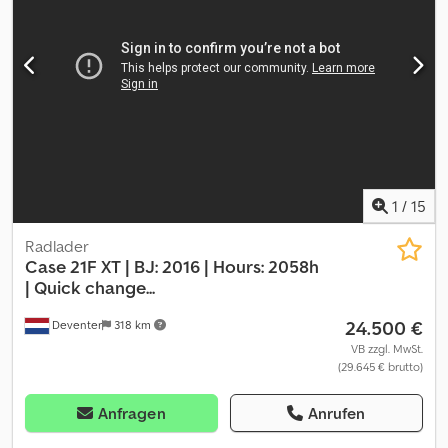
Steuergerät - Doppelt wirkend (2x), Luftgefederter Sitz,
Einhebelsteuergerät (mechanisch)_____Anzahl Zylinder:
6Betriebsstunden: 8640Erstzulassung: 06.1997Fabrikat:
MichelinFrontkraftheber: jaFrontzapfwelle: jaGeschwindigkeit: 40
km/hHeizung: jaLuft. Sitz: jaOberlenker: mechanischReifen-h:
600/65R38Reifen-h %: 80 %Reifen-v: 480/65R24Reifen-v %: 80
%Steuergerät dw: 2Zusatzsteuergeräte:
mechanischFrontkraftheberFrontzapf welleMaschine ist im
Winterdienst gelaufen und hat entsprechende
Schäden,Lagerort:Kunde Crsdpfx Aszq I Stjfmjf
1
/
15
Radlader
Case
21F XT | BJ: 2016 | Hours: 2058h
| Quick change...
24.500 €
Deventer
318 km
VB zzgl. MwSt.
(29.645 € brutto)
Anfragen
Anrufen