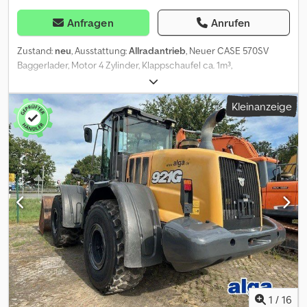
Anfragen
Anrufen
Zustand:
neu
, Ausstattung:
Allradantrieb
, Neuer CASE 570SV
Baggerlader, Motor 4 Zylinder, Klappschaufel ca. 1m³,
Palettengabel, Heckbagger m. Telestiel, Hammervorrichtung,
Tieflöffel m. Zähne 600 mm, Beleuchtung, Kabine, Radio, Heizung,
Kleinanzeige
Klimaanlage, Fahrzeug kann mit Werbung beklebt und/oder
beschriftet sein SI86784 Unser Angebot ist generell ohne neue
TÜV-Abnahme. Falls neue TÜV-Abnahme erwünscht, unterbreiten
wir Ihnen gerne ein Angebot unserer Partnerwerkstätten!
Fahrzeug kann mit Werbung beklebt und/oder beschriftet sein.
Es gelten unsere allgemeinen Liefer- und Zahlungsbedingungen.
Codpfx Ajzr S Stjfmjrf Gerne erstellen wir Ihnen für dieses Objekt
ein Finanzierungs- oder Leasingangebot. Bitte sprechen Sie uns
an!
1
/
16