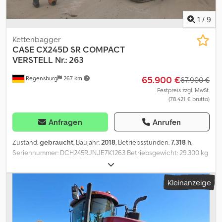
1
/
9
Kettenbagger
CASE
CX245D SR COMPACT
VERSTELL Nr.: 263
65.900 €
Regensburg
267 km
67.900 €
Festpreis zzgl. MwSt.
(78.421 € brutto)
Anfragen
Anrufen
Zustand:
gebraucht
, Baujahr:
2018
, Betriebsstunden:
7.318 h
,
Seriennummer: DCH245RJNJE7K1263 Betriebsgewicht: 29.300 kg
Betriebsstunden: 7.318 h Crjdpfoxy Dd Djx Afmjf Klimaautomatik
Sitzheizung Rückraum- und Seitenüberwackung mit Kamera
Kleinanzeige
Radio-USB/SD Blutooth Ketten - 600 mm Breit Maschinenbreite:
3.000 mm Abstützschild Verstellausleger: 2.790/2.960 mm
Löffelstiel 2.940 mm Betankungspumpe Schutzgitter oben +
vorne Zentralschmieranlage Anbaugerät: OHNE Änderungen,