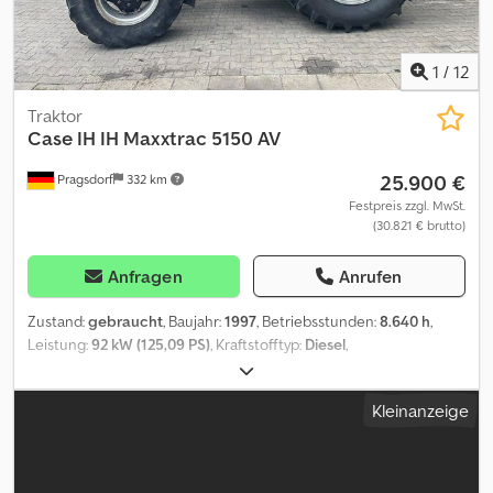
1
/
12
Traktor
Case IH
IH Maxxtrac 5150 AV
25.900 €
Pragsdorf
332 km
Festpreis zzgl. MwSt.
(30.821 € brutto)
Anfragen
Anrufen
Zustand:
gebraucht
, Baujahr:
1997
, Betriebsstunden:
8.640 h
,
Leistung:
92 kW (125,09 PS)
, Kraftstofftyp:
Diesel
,
Höchstgeschwindigkeit:
40 km/h
, Vorderreifengröße:
480/65R24
| 80%
, Hinterreifengröße:
600/65R38 | 80%
, Reifengröße:
Kleinanzeige
600/65R38
, Reifenzustand:
80 %
, Ausstattung:
Allradantrieb,
Kabine
, Bereifung (v):480/65R24, Bereifung (h):600/65R38,
Betriebsstunden:8640, Erstzulassung:06.1997, Motor-
Zylinderanzahl:6, Getriebebezeichnung:Lastschaltgetriebe,