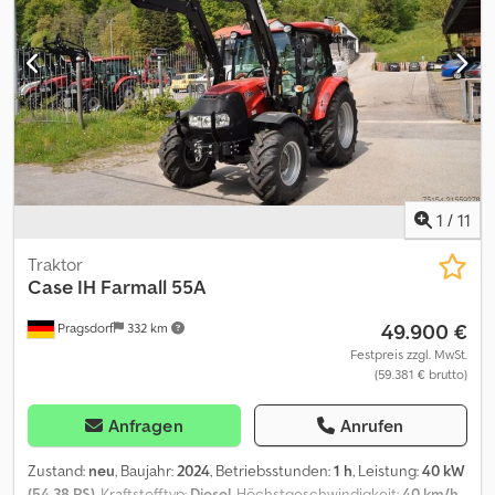
(0140) mit Frontzapfwelle (0150) Externe Bedienung Hydraulik &
Zapfwelle (0160) Oberlenker Heck mechanisch (0170)
Steuergerät EW 1 (0180) Steuergeräte Heck 4 DW (0190)
Steuergeräte Mitte 2DW (0200) Klimaanlage (0210) Luftsitz (0220)
Radio (0230) Multifunktionsarmlehne (0240) Arbeitsscheinwerfer
LED (0250) Rundumleuchte (0260) Stoll Frontlader FZ+40.1 (0270)
mit Multikuppler (0280) Schwingungstilgung Cedpfx Afjyw
Aybsmsrf (0290) mit Frontladerkonsolen
1
/
11
Traktor
Case IH
Farmall 55A
49.900 €
Pragsdorf
332 km
Festpreis zzgl. MwSt.
(59.381 € brutto)
Anfragen
Anrufen
Zustand:
neu
, Baujahr:
2024
, Betriebsstunden:
1 h
, Leistung:
40 kW
(54,38 PS)
, Kraftstofftyp:
Diesel
, Höchstgeschwindigkeit:
40 km/h
,