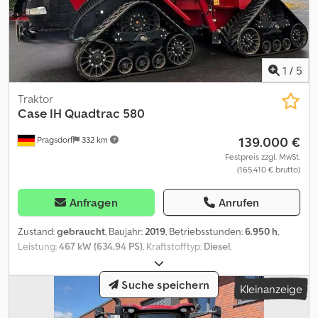
1
/
5
Traktor
Case IH
Quadtrac 580
139.000 €
Pragsdorf
332 km
Festpreis zzgl. MwSt.
(165.410 € brutto)
Anfragen
Anrufen
Zustand:
gebraucht
, Baujahr:
2019
, Betriebsstunden:
6.950 h
,
Leistung:
467 kW (634,94 PS)
, Kraftstofftyp:
Diesel
,
Vorderreifengröße:
Kette
, Hinterreifengröße:
Kette
, Reifengröße:
Kette
, Ausstattung:
Allradantrieb, Bordcomputer,
Suche speichern
Kleinanzeige
Druckluftbremse, Kabine, Klimaanlage, Zusatzscheinwerfer
,
Bereifung (v):Kette, Bereifung (h):Kette, Betriebsstunden:6950,