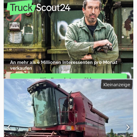
Gesamtgewicht : 18000 kg Transportlänge :8,19 m
Transportbreite:1,91 m Transporthöhe: 2,89 m Farbe : Gelb -
Joystick-Steuerung - Planierschild - Kamera Gerne unterstützen
wir Sie auch im Bereich Finanzierung/Leasing mit unserem
Partnern. Cedpfjzripcjx Afmsrf Alle Angaben ohne Gewähr. Irrtum
und Zwischenhandel vorbehalten.
An mehr als 4 Millionen Inte­ressenten pro Monat
verkaufen
Händlerpaket auswählen
Kleinanzeige
Einzelinserat erstellen