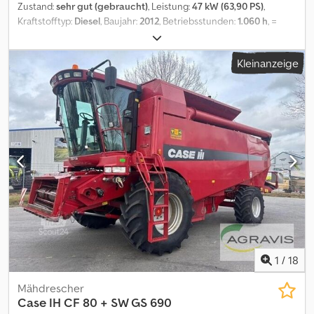
Zustand:
sehr gut (gebraucht)
, Leistung:
47 kW (63,90 PS)
,
Kraftstofftyp:
Diesel
, Baujahr:
2012
, Betriebsstunden:
1.060 h
, =
Weitere Optionen und Zubehör = - 2 Pedale Steuerung -
Geschlossene Kabine = Anmerkungen = CASE 121E Serie 3 –
Kleinanzeige
Baujahr 2012 – 1.060 Betriebsstunden CASE 121E Serie 3 Radlader,
Baujahr 2012. Die Maschine befindet sich in gutem Zustand und
hat nur 1.060 Betriebsstunden. Die Maschine befindet sich
sowohl technisch als auch optisch in gutem Zustand. Sie eignet
sich für vielfältige Einsatzbereiche und ist sofort einsatzbereit.
Merkmale: * Baujahr: 2012 * Nur 1.060 Betriebsstunden * Guter
technischer und optischer Zustand * Sofort einsatzbereit
Crodpfx Afjzrd Uasmjf Für weitere Informationen oder zur
Vereinbarung eines Besichtigungstermins kontaktieren Sie uns
gerne. = Weitere Informationen = Baujahr: 2012 Leergewicht:
5.800 kg Zuladung: 1.540 kg zGG: 7.340 kg Technischer Zustand:
sehr gut Optischer Zustand: sehr gut Seriennummer:
FNH121ESNCHP00140 Wenden Sie sich an Gerrit Haverhoek, um
weitere Informationen zu erhalten.
1
/
18
Mähdrescher
Case IH
CF 80 + SW GS 690