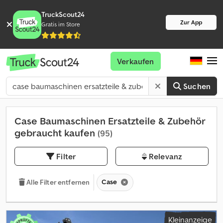
TruckScout24
Zur App
Gratis im Store
Verkaufen
Suchen
Case Baumaschinen Ersatzteile & Zubehör
gebraucht kaufen
(95)
Filter
Relevanz
Case
Alle Filter entfernen
Kleinanzeige