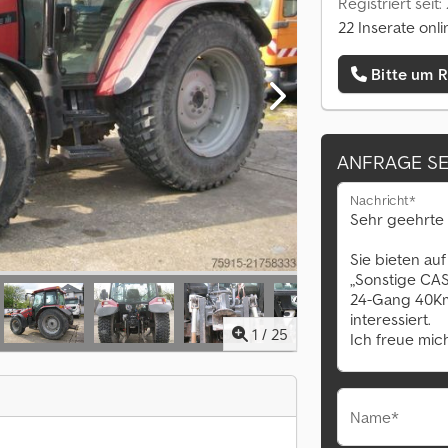
Registriert seit
22 Inserate onli
Bitte um 
ANFRAGE S
Nachricht*
1
/
25
Name*