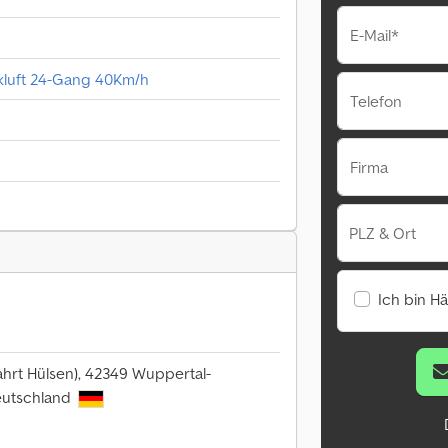
E-Mail*
ckluft 24-Gang 40Km/h
Telefon
Firma
PLZ & Ort
Ich bin H
ahrt Hülsen), 42349 Wuppertal-
eutschland