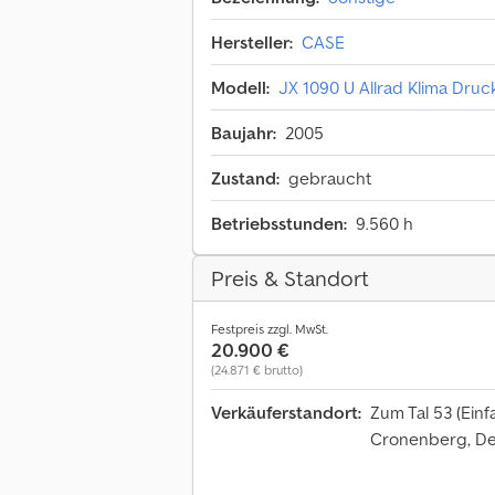
Hersteller:
CASE
Modell:
JX 1090 U Allrad Klima Dru
Baujahr:
2005
Zustand:
gebraucht
Betriebsstunden:
9.560 h
Preis & Standort
Festpreis zzgl. MwSt.
20.900 €
(24.871 € brutto)
Verkäuferstandort:
Zum Tal 53 (Einf
Cronenberg, D