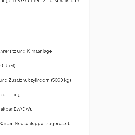
änge in 3 Gruppen, 2 Lastschaltstufen
hrersitz und Klimaanlage.
00 UpM).
und Zusatzhubzylindern (5060 kg).
rkupplung.
altbar EW/DW).
2005 am Neuschlepper zugerüstet.