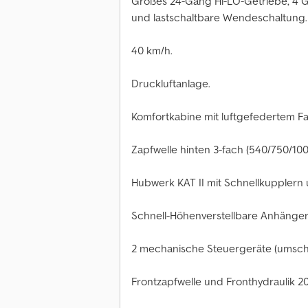
Großes 24-Gang Hi-LO-Getriebe, 4 G
und lastschaltbare Wendeschaltung.
40 km/h.
Druckluftanlage.
Komfortkabine mit luftgefedertem Fa
Zapfwelle hinten 3-fach (540/750/10
Hubwerk KAT II mit Schnellkupplern 
Schnell-Höhenverstellbare Anhänge
2 mechanische Steuergeräte (umsch
Frontzapfwelle und Fronthydraulik 