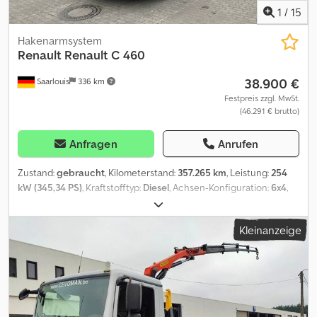
1
/
15
Hakenarmsystem
Renault
Renault C 460
38.900 €
Saarlouis
336 km
Festpreis zzgl. MwSt.
(46.291 € brutto)
Anfragen
Anrufen
Zustand:
gebraucht
, Kilometerstand:
357.265 km
, Leistung:
254
kW (345,34 PS)
, Kraftstofftyp:
Diesel
, Achsen-Konfiguration:
6x4
,
Kraftstoff:
Diesel
, Getriebetyp:
Automatisch
, Emissionsklasse:
Euro6
, Baujahr:
2017
, Ausstattung:
ABS, Anhängerkupplung,
Kleinanzeige
Klimaanlage
, = Weitere Optionen und Zubehör = - Klimaanlage =
Anmerkungen = engineSize: 10837 Dcsdpfxey Sf R Es Abkek
Renault C 460 Comfort 6x4 / Euro 6 : 29.000 Kg Meiller
Abrollaufbau : EK 20/65 kein Funkfernbedienung Interne Nummer
: 26L058 PARTICULATE_FILTER_DIESEL = Weitere Informationen =
Kabine: Comfort Leergewicht: 12.300 kg Zuladung: 16.700 kg zGG: