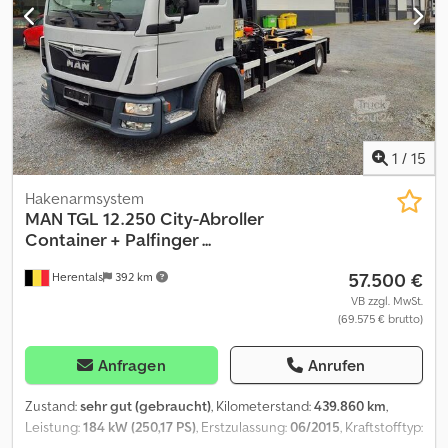
29.000 kg Marke des Aufbaus: Meiller
1
/
15
Hakenarmsystem
MAN
TGL 12.250 City-Abroller
Container + Palfinger ...
57.500 €
Herentals
392 km
VB zzgl. MwSt.
(69.575 € brutto)
Anfragen
Anrufen
Zustand:
sehr gut (gebraucht)
, Kilometerstand:
439.860 km
,
Leistung:
184 kW (250,17 PS)
, Erstzulassung:
06/2015
, Kraftstofftyp: