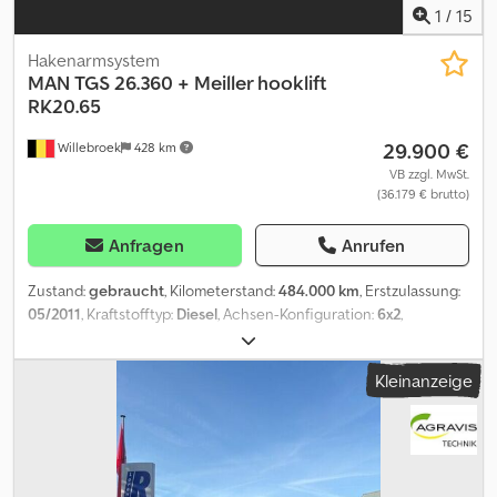
1
/
15
Hakenarmsystem
MAN
TGS 26.360 + Meiller hooklift
RK20.65
29.900 €
Willebroek
428 km
VB zzgl. MwSt.
(36.179 € brutto)
Anfragen
Anrufen
Zustand:
gebraucht
, Kilometerstand:
484.000 km
, Erstzulassung:
05/2011
, Kraftstofftyp:
Diesel
, Achsen-Konfiguration:
6x2
,
Radstand:
45.000 mm
, Kraftstoff:
Diesel
, Fahrerkabine:
Fahrerhaus
, Getriebetyp:
Automatisch
, Emissionsklasse:
Euro5
,
Kleinanzeige
Federung:
Blatt-Luft
, Baujahr:
2011
, Ausstattung:
Anhängerkupplung, Klimaanlage
, = Weitere Optionen und
Zubehör = - Rundumleuchte - Rückwärtsfahrkamera -
Sonnenschutzklappe = Anmerkungen = Meiller Haaksteem
RK20.65 – lift achse – Lenkachse – Rockinger – ausfahrbarer