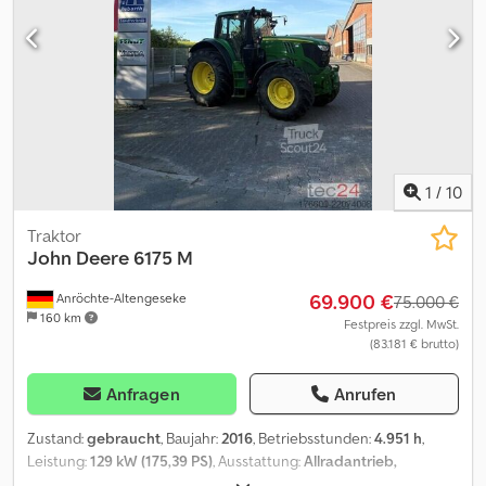
Stoßfänger – Klimaanlage – Rundumleuchten – Kamera –
Gesamtgewicht 26.000 kg – Leergewicht 10.760 kg – Radstand
4.500 mm – = Weitere Informationen = Vorderachse: Gelenkt;
Federung: Blattfederung Hinterachse 1: Federung: Luftfederung
Hinterachse 2: Federung: Luftfederung Motorhubraum: 10.760 cc
Leergewicht: 10.850 kg Zuladung: 15.150 kg zGG: 26.000 kg
Referenznummer: 39 = Firmeninformationen = Dcjdezmikcjpfx
Abksk We are located between Antwerp and Brussels along the
A12 motorway, nearby the port of Antwerp. Opening hours:
1
/
10
Monday till Friday continuously from 8.30 am to 19.00 pm.
Traktor
John Deere
6175 M
69.900 €
Anröchte-Altengeseke
75.000 €
160 km
Festpreis zzgl. MwSt.
(83.181 € brutto)
Anfragen
Anrufen
Zustand:
gebraucht
, Baujahr:
2016
, Betriebsstunden:
4.951 h
,
Leistung:
129 kW (175,39 PS)
, Ausstattung:
Allradantrieb,
Druckluftbremse, Frontzapfwelle, Klimaanlage
, 6175 M gebr.