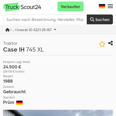
Verkaufen
Suchen
/ ... / Inserat-ID: A221-29-167
Traktor
Case IH
745 XL
Festpreis zzgl. MwSt.
24.500 €
(29.155 € brutto)
Baujahr
1988
Zustand
Gebraucht
Standort
Prüm