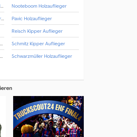
Kotschenreuther Anhänger Mit Offener Pritsche
Nooteboom Holzauflieger
Kotschenreuther Anhänger Pritsche & Plane
Pavic Holzauflieger
Reisch Kipper Auflieger
Kotschenreuther Auflieger Mit Arbeitsbühne
Schmitz Kipper Auflieger
Kotschenreuther Auflieger Mit Pritsche & Plane
Schwarzmüller Holzauflieger
henreuther Getränkeanhänger
Sonstige Holzauflieger
Trailor Holzauflieger
ieren