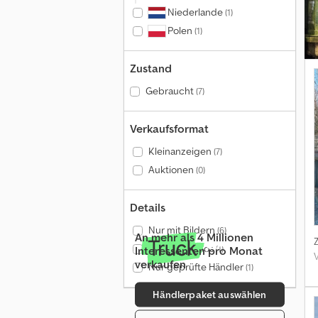
m
Niederlande
(1)
D
Polen
(1)
R
Zustand
Gebraucht
(7)
Verkaufsformat
Kleinanzeigen
(7)
Auktionen
(0)
Details
Nur mit Bildern
(6)
An mehr als 4 Millionen
Nur mit Videos
(1)
Interessenten pro Monat
verkaufen
Nur geprüfte Händler
(1)
Händlerpaket auswählen