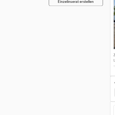
Einzelinserat erstellen
D
ofer Sonderauflieger
Faymonville Spezialanhänger