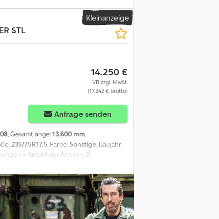
Kleinanzeige
ER
STL
14.250 €
VB zzgl. MwSt.
(17.242 € brutto)
Anfrage senden
008
, Gesamtlänge:
13.600 mm
,
öße:
235/75R17,5
, Farbe:
Sonstige
, Baujahr:
ungen = Anzahl der Achsen: 3,
hassis: Vollständige chassis,
ABS, EBS, Aufbaubaujahr: 2008,
Schwanenhalslänge: 390 cm, Achstyp: BPW,
 Informationen Kabine: Tag Kennzeichen:
iebe Achskonfiguration Reifenmaß:
lbereift; Reifen Profil links innnerhalb: 4