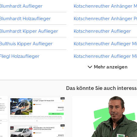
Blumhardt Auflieger
M
o
Blumhardt Holzauflieger
n
a
Blumhardt Kipper Auflieger
Kotschenreuther Auflieger
t
l
Bulthuis Kipper Auflieger
i
c
Fliegl Holzauflieger
h
ü
Mehr anzeigen
Holzauflieger
Kotsc
b
e
Kaiser Holzauflieger
Kässbohrer Holzauflieger
r
Das könnte Sie auch interess
1
Kipper Auflieger
Lecitrailer Holzauflieger
4
0
Kotschenreuther Anhänger
Möslein Kipper Auflieger
.
0
0
0
K