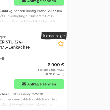
Anfrage senden
0.000 kg
, Achsen-Konfiguration:
2 Achsen
,
ort zur Verfügung auf unserem Hof in
GmbH (Deutsch, English, Bulgarisch,
 Leergewicht 3.750 Kg Irrtümer vorbehalten
ekt bei uns im Hause möglich. GOLEC
Kleinanzeige
rainisch, Russisch, Bulgarisch. ----.
eger
ER
STL 324-
R17,5-Lenkachse
m
6.900 €
Festpreis zzgl. MwSt.
(8.211 € brutto)
Anfrage senden
Achsen
, Erstzulassung:
12/2011
,
len unseriösen E-Mails / E-Mails werden
e Dcsdpfx Ajxptnqoqwjk Bereifung
HENVERKAUF VORBEHALTEN"