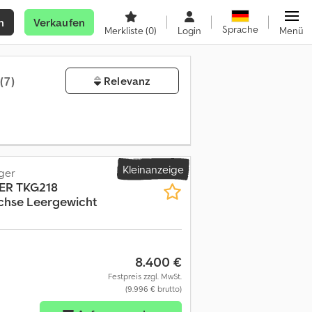
n
Verkaufen
Sprache
Merkliste
(0)
Login
Menü
(7)
Relevanz
Kleinanzeige
ger
ER
TKG218
chse Leergewicht
8.400 €
Festpreis zzgl. MwSt.
(9.996 € brutto)