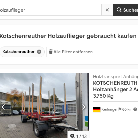
Suche
Kotschenreuther Holzauflieger gebraucht kaufen
Kotschenreuther
Alle Filter entfernen
Holztransport Anhän
KOTSCHENREUTH
Holzanhänger 2 A
3.750 Kg
Kaufungen
60 km
1
/
13