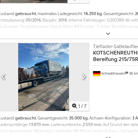
Zustand:
gebraucht
, maximales Ladegewicht:
16.250 kg
, Gesamtgewicht:
2
Erstzulassung:
05/2016
, Baujahr:
2016
, Interne Fahrzeugnr.: G300388 Ab sof
Kaufungen Dcsdpfxeyxiyqo Aqwsk Mehr INFO unter: * Golec Nutzfahrzeuge 
Russisch) * Viktoria Sologubova (Polnisch, Russisch, Ukrainisch, English)
Gerne nehmen wir Ihr gebrauchtes Fahrzeug in Zahlung. Finanzierung dir
NUTZFAHRZEUGE GMBH Wir sprechen: Deutsch, English, Spanish, Polnisch, Uk
Tieflader-Sattelaufli
KOTSCHENREUTH
Bereifung 215/75
Schwabhausen
36 k
1
/
7
Zustand:
gebraucht
, Gesamtgewicht:
35.000 kg
, Achsen-Konfiguration:
3 
Laderaumlänge:
13.870 mm
, Laderaumbreite:
2.550 mm
, Auf Grund der vie
nicht beantwortet WhatsApp Ladehöhe 85-90cm Letzte Achse = Lenkachs
215/75R17,5 KEIN TÜV / KEINE SP "IRRTÜMER,SCHREIBFEHLER UND ZWISC