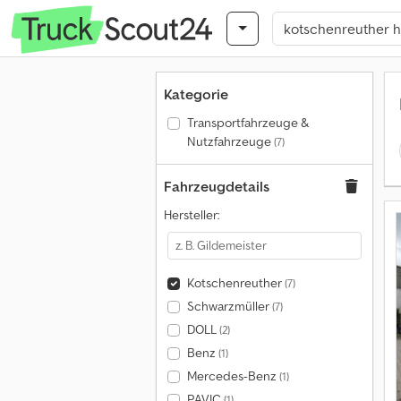
Kategorie
Transportfahrzeuge &
Nutzfahrzeuge
(7)
Fahrzeugdetails
Hersteller:
Kotschenreuther
(7)
Schwarzmüller
(7)
DOLL
(2)
Benz
(1)
Mercedes-Benz
(1)
PAVIC
(1)