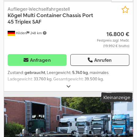
Auflieger-Wechselfahrgestell
Kögel
Multi Container Chassis Port
45 Triplex SAF
16.800 €
Hilden
248 km
Festpreis zzgl. MwSt.
(19.992 € brutto)
Anfragen
Anrufen
Zustand:
gebraucht
, Leergewicht:
5.740 kg
, maximales
Ladegewicht:
33.760 kg
, Gesamtgewicht:
39.500 kg
,
Erstzulassung:
05/2022
, Federung:
Luft
, Farbe:
Sonstige
,
Getriebetyp:
Sonstige
, Fahrerkabine:
Sonstige
, Emissionsklasse:
Kleinanzeige
keine
, Ausstattung:
ABS, Elektronisches Stabilitätsprogramm
(ESP)
, Kögel Multi Container Chassis Port 45 Triplex - Port 45
Triplex - manueller Frontausschub,Mittenausschub und
pneumatischer Heckausschub - ISO für 45' oder 40' High Cube
/ISO - 45? Euro / Long - ISO 30? - ISO 40` / HC - ISO 20? - ISO 2 x
20? - ABS/EBS - SAF Achsen - Reifen: 385/55R22.5 Sehr guter
Zustand! deutsches Fahrzeug! Exportpreis! Kögel Multi Container