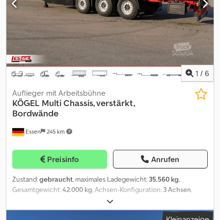
Edscha - Lifting axle - SAF axle - Tyres: 385/65R22.5 Good
condition! german trailer! Export price! Kögel tarpaulin Coil
Djdpfxszti Nrs Acpsck - Bâche Standart - Dimensions : 13,63 x 2,48 x
2,76m - ABS/EBS - Edscha - Essieu de levage - Essieu SAF - Pneus
: 385/65R22.5 Bon état ! remorque allemande ! Prix d'exportation !
Irrtümer und Zwischenverkauf vorbehalten. Alle Angaben ohne
Gewähr.
1
/
6
Auflieger mit Arbeitsbühne
KÖGEL
Multi Chassis, verstärkt,
Bordwände
Essen
245 km
Preisinfo
Anrufen
Zustand:
gebraucht
, maximales Ladegewicht:
35.560 kg
,
Gesamtgewicht:
42.000 kg
, Achsen-Konfiguration:
3 Achsen
,
Erstzulassung:
01/2026
, nächste Prüfung (TÜV):
01/2027
,
Ausstattung:
ABS
, Unseren kompletten Fahrzeugbestand mit
Kleinanzeige