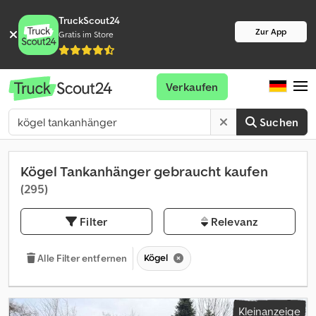
TruckScout24
Zur App
Gratis im Store
Verkaufen
Suchen
Kögel Tankanhänger gebraucht kaufen
(295)
Filter
Relevanz
Kögel
Alle Filter entfernen
Kleinanzeige