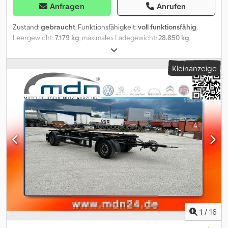
Anfragen
Anrufen
Zustand:
gebraucht
, Funktionsfähigkeit:
voll funktionsfähig
,
Leergewicht:
7.179 kg
, maximales Ladegewicht:
28.850 kg
,
Gesamtgewicht:
36.000 kg
, Achsen-Konfiguration:
3 Achsen
,
Erstzulassung:
07/2018
, nächste Prüfung (TÜV):
05/2027
,
Kleinanzeige
Laderaumlänge:
13.560 mm
, Laderaumbreite:
2.490 mm
,
Laderaumhöhe:
2.730 mm
, Federung:
Luft
, Reifengröße:
385/65
,
Reifenzustand:
70 %
, Höchstgeschwindigkeit:
260 km/h
, Farbe:
Weiß
, Anhängerbremse:
Anhänger gebremst
, Baujahr:
2018
,
Ausstattung:
ABS
, Zu Verkaufen - aus unserem eigenem Fuhrpark
- 1.Hand KÖGEL S24-3 * Koffer Trockenfracht mit Alu-Rolltor * 2 x
Liftachse BPW ECO Air * Code XL * Kögel Trockenfracht
Kofferauflieger * Aluminiumrolltor Wihag Train Plus * ideal für
Systemverkehr lose Ladung :* Ladungssicherungszertifikat DIN
EN 12642 Code XL *Doppelte Ankerschienen für
Ladungssicherung * Innen Stahlrammschutz rechts + links +
vorne * BPW mit Scheibenbremse + 2 fach Liftachse Rahmen KTL
beschichtet * VA-Radkappen * 4 x LED Innenbeleuchtung*
Beleuchtung komplett LED * Reserveradhalter für 2 Räder
1
/
16
Dcedpfxszr Hwwe Acpek Technische Details * Innenmaße: