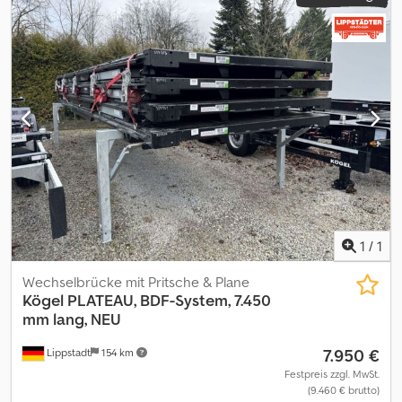
1
/
1
Wechselbrücke mit Pritsche & Plane
Kögel
PLATEAU, BDF-System, 7.450
mm lang, NEU
7.950 €
Lippstadt
154 km
Festpreis zzgl. MwSt.
(9.460 € brutto)