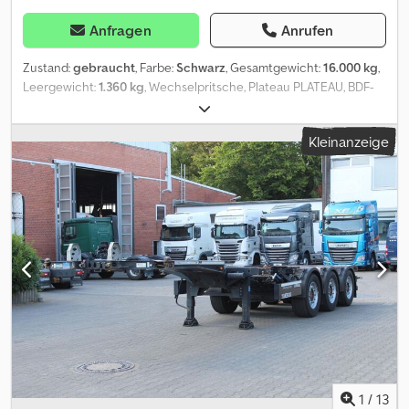
Anfragen
Anrufen
Zustand:
gebraucht
, Farbe:
Schwarz
, Gesamtgewicht:
16.000 kg
,
Leergewicht:
1.360 kg
, Wechselpritsche, Plateau PLATEAU, BDF-
System, 7.450 mm lang, NEU Plateau - BDF-System 7.450 mm lang,
nur Bodengruppe, ohne Stirnwand und
Kleinanzeige
Bordwände,\n\nFabrikneuer BDF-Wechselrahmen mit KTL-
Rostschutz mit 30 cm starkem Holzboden. \nRahmen in RAL 9005
schwarz. Stützbeine in RAL 9005 schwarz, teleskopierbar für
Abstellhöhen von 1.120 - 1.320 mm. \n\nVarioFix Stahl-
Lochaußenrahmen, 9 Paar Zurringe im außenrahmen. Aufnahmen
für Greiferzangen.\nAnbau einer Stirnwand, s. LA-06-1001,
möglich.\n\nAlle angegebenen Werte sind circa Maße in mm und
kg.\n\nDas Angebot ist freibleibend, der Zwischenverkauf
vorbehalten.\nPreise netto ab Standort D-59558 Lippstadt-
Rixbeck. Weitere Objekte finden Sie unter . Dcsdpfx
Acjxmkupspsk
1
/
13