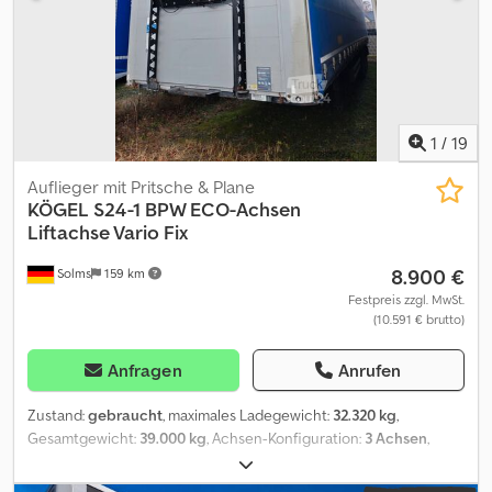
Bundesgebiet auf Anfrage Öffnungszeiten : Montag bis
Donnerstag von 9:00-17:00 Uhr Freitag von 9:00Uhr-14:00Uhr und
nach Vereinbarung!!!
1
/
19
Auflieger mit Pritsche & Plane
KÖGEL
S24-1 BPW ECO-Achsen
Liftachse Vario Fix
8.900 €
Solms
159 km
Festpreis zzgl. MwSt.
(10.591 € brutto)
Anfragen
Anrufen
Zustand:
gebraucht
, maximales Ladegewicht:
32.320 kg
,
Gesamtgewicht:
39.000 kg
, Achsen-Konfiguration:
3 Achsen
,
Erstzulassung:
03/2019
, Laderaumlänge:
13.620 mm
,
Laderaumbreite:
2.480 mm
, Gesamtbreite:
2.550 mm
,