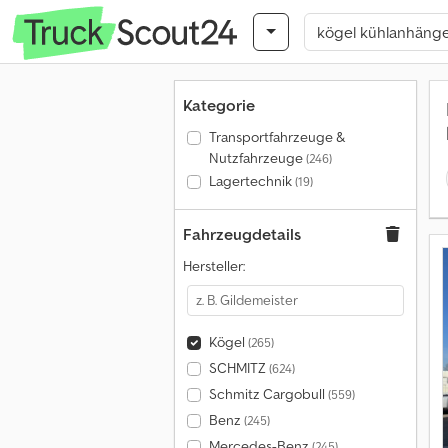
Kategorie
Transportfahrzeuge &
Nutzfahrzeuge
(246)
Lagertechnik
(19)
Fahrzeugdetails
Hersteller:
Kögel
(265)
SCHMITZ
(624)
Schmitz Cargobull
(559)
Benz
(245)
Mercedes-Benz
(245)