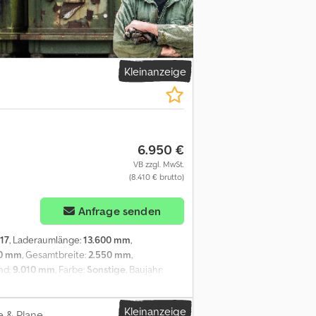
 Leergewicht: 6.460 kg Zuladung: 35.540 kg
 0 Wartung APK (Technische
chschnittlich Technischer Zustand:
nzielle Informationen Leasingpreis: 204 €
und Bedingungen = Firmeninformationen =
Kleinanzeige
ten Fahrzeugen. Hier können Sie aus einer
nhänger wählen. Unser Angebot umfasst
yn Trucks kaufen? Einfach! • Großer, sich
e Ssha • Korrekte Kaufmannschaft • Wir
infuhr und Transport •
6.950 €
nstleistungen • Die Sicherheit
VB zzgl. MwSt.
r spezielle Angebote und vollständige
(8.410 € brutto)
 Ländern! Berechnen Sie schnell Ihre
e direkt nach unserem europäischen
Anfrage senden
17
, Laderaumlänge:
13.600 mm
,
00 mm
, Gesamtbreite:
2.550 mm
,
nd:
9.010 mm
, Farbe:
Sonstige
, Baujahr:
ngen = Anzahl der Achsen: 3, Nutzlast:
Vollständige chassis, Kingpin Größe: 2 inch,
Kleinanzeige
dach, Achstyp: SAF = Weitere Informationen =
e & Plane