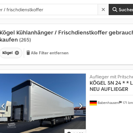
Suche
Kögel Kühlanhänger / Frischdienstkoffer gebrauc
kaufen
(265)
Kögel
Alle Filter entfernen
Auflieger mit Pritsch
KÖGEL
SN 24 * * 
NEU AUFLIEGER
Babenhausen
171 k