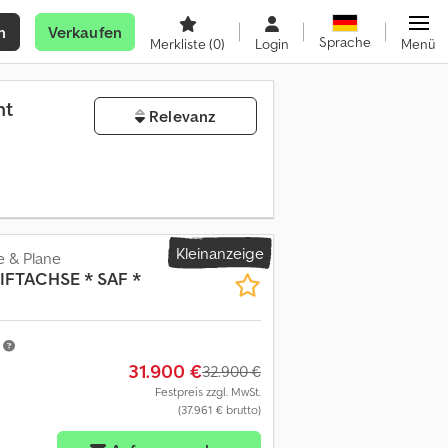
n
Verkaufen
Sprache
Merkliste
(0)
Login
Menü
ht
Relevanz
Kleinanzeige
e & Plane
LIFTACHSE * SAF *
m
31.900 €
32.900 €
Festpreis zzgl. MwSt.
(37.961 € brutto)