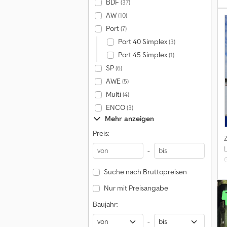
BDF
(37)
3
AW
(10)
Port
(7)
Port 40 Simplex
(3)
A
Port 45 Simplex
(1)
A
SP
(6)
AWE
(5)
Multi
(4)
ENCO
(3)
Mehr anzeigen
Preis:
-
Suche nach Bruttopreisen
3
Nur mit Preisangabe
Baujahr:
-
A