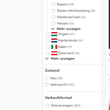
g
Bayern
(30)
Baden-Württemberg
(26)
Niedersachsen
(22)
Hessen
(10)
Mehr anzeigen
Ungarn
(41)
Niederlande
(34)
Italien
(11)
Österreich
(10)
Mehr anzeigen
Zustand
6
Neu
(30)
Gebraucht
(235)
A
Verkaufsformat
A
Kleinanzeigen
(265)