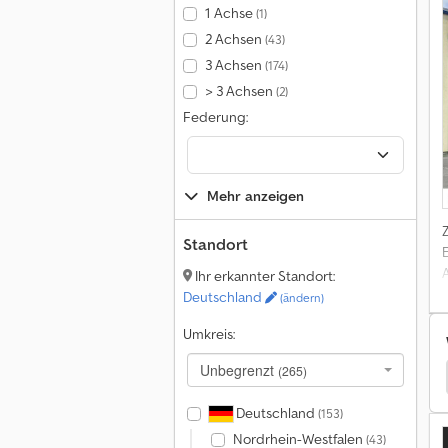
1 Achse
(1)
2 Achsen
(43)
F
3 Achsen
(174)
R
> 3 Achsen
(2)
Federung:
Mehr anzeigen
Standort
Ihr erkannter Standort:
Deutschland
(ändern)
Umkreis:
Unbegrenzt
(265)
chselfahrgestell
Lohr Anhänger Wechselfahrgestell
Deutschland
(153)
Nordrhein-Westfalen
(43)