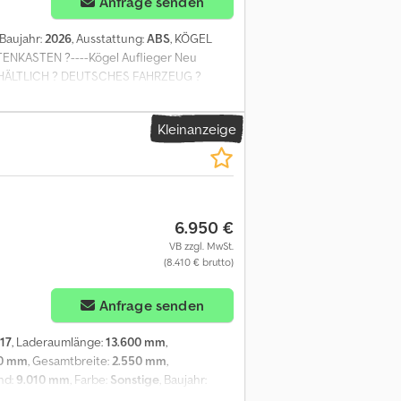
Anfrage senden
 Baujahr:
2026
, Ausstattung:
ABS
, KÖGEL
NKASTEN ?----Kögel Auflieger Neu
RHÄLTLICH ? DEUTSCHES FAHRZEUG ?
 ? SCHIEBEPLANE ? EDSCHA-VERDECK ?
 LIFTACHSE ? PALETTENKASTEN (24ER) ?
Kleinanzeige
IEGER OHNE BESCHRIFTUNG ? WEITERE
fx Al Ssha ? ZULÄSSIGES GESAMTGEWICHT:
ZBEREIT EXPORT / HINWEIS EXPORT
IN EU- & DRITTLÄNDER WIRD EINE KAUTION
EXW IN 10 MIN. MÖGLICH (ZUGELASSENER
6.950 €
STERREICH KENNZEICHEN MÖGLICH.
NDLICHE RESERVIERUNGEN HABEN KEINE
VB zzgl. MwSt.
(8.410 € brutto)
Anfrage senden
17
, Laderaumlänge:
13.600 mm
,
00 mm
, Gesamtbreite:
2.550 mm
,
nd:
9.010 mm
, Farbe:
Sonstige
, Baujahr:
ngen = Anzahl der Achsen: 3, Nutzlast: