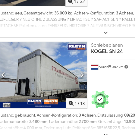
1
/
32
Zustand:
neu
, Gesamtgewicht:
36.000 kg
, Achsen-Konfiguration:
3 Achsen
,
AUFLIEGER ? NEU OHNE ZULASSUNG ? LIFTACHSE ? SAF-ACHSEN ? PALLETE
LIFTACHSE Palletenkasten FAHRZEUG-HISTORIE ? AUF WUNSCH VIDEO E
NEUFAHRZEUG ? FAHRZEUG-AUSSTATTUNG ? PRITSCHE PLANE AUFLIEGER
BORDWÄNDE ? SCHEIBENBREMSE ? ABS ? LUFTFEDERUNG ? SAF-ACHSEN ?
WERKZEUGKASTEN ? RESERVERAD (NEU) ? ZUSATZBELEUCHTUNG ? AUFL
Schiebeplanen
KOGEL
SN 24
ANGABEN ? LÄNGE: 13,20 M ? BREITE: 2,48 M ? HÖHE: 2,75 M Csdoyzla Sep
36.000 KG ? FAHRZEUG SOFORT VERFÜGBAR ? FAHRZEUG SOFORT EINSAT
VERKAUF NUR MIT KAUTION (DEPOSIT) MIN. 500¤ ? 2.000¤ FÜR VERKÄUFE 
Vuren
382 km
I.H.V. MINDESTENS 500,00 ¤ / 1.000,00 ¤ ERHOBEN. AUSFUHRANMELDUNG 
AUSFÜHRER). 5 TAGE, 15 TAGE, 30 TAGE KENNZEICHEN SOWIE 15 TAGE Ö
FAHRZEUGRESERVIERUNGEN BITTE NUR ÜBER DIE E-MAIL-FUNKTION. MÜ
GÜLTIGKEIT. ÄNDERUNGEN, IRRTÜMER UND VORVERKAUF VORBEHALTEN.
1
/
13
Zustand:
gebraucht
, Achsen-Konfiguration:
3 Achsen
, Erstzulassung:
09/20
Laderaumbreite:
2.480 mm
, Laderaumhöhe:
2.700 mm
, Gesamtlänge:
13.9
Gesamthöhe:
4.000 mm
, Federung:
Luft
, Reifengröße:
385/65R22,5
, Radsta
2017
, Ausstattung:
ABS
, = Weitere Optionen und Zubehör = - EBS = Anmerku