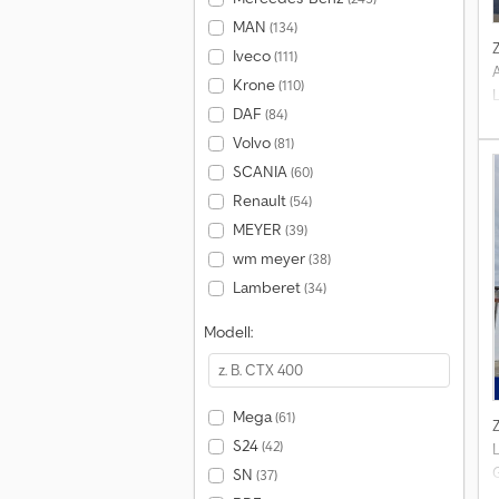
MAN
(134)
Iveco
(111)
Krone
(110)
DAF
(84)
Volvo
(81)
SCANIA
(60)
Renault
(54)
MEYER
(39)
wm meyer
(38)
Lamberet
(34)
Modell:
Mega
(61)
S24
(42)
SN
(37)