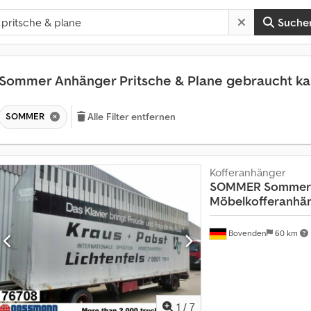
Suche
Sommer Anhänger Pritsche & Plane gebraucht k
SOMMER
Alle Filter entfernen
Kofferanhänger
SOMMER
Sommer 
Möbelkofferanhän
A
Bovenden
60 km
n
m
e
h
r
a
1
/
7