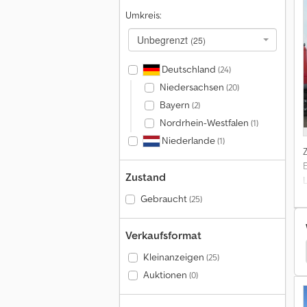
Umkreis:
Unbegrenzt
(25)
Deutschland
(24)
Niedersachsen
(20)
Bayern
(2)
Nordrhein-Westfalen
(1)
Niederlande
(1)
Zustand
Gebraucht
(25)
Verkaufsformat
ger
Vezeko Tk Anhänger
Vezeko Viehanhänger
Kleinanzeigen
(25)
Auktionen
(0)