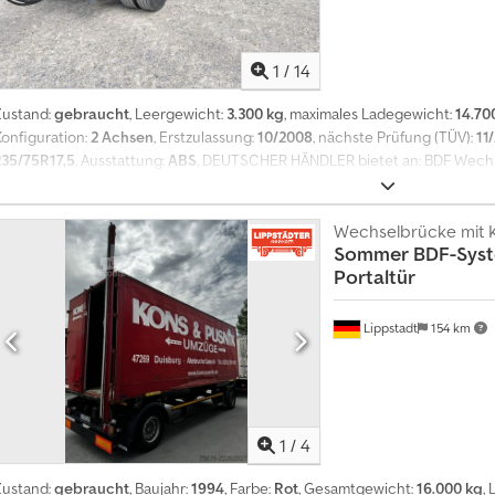
1
/
14
Zustand:
gebraucht
, Leergewicht:
3.300 kg
, maximales Ladegewicht:
14.70
Konfiguration:
2 Achsen
, Erstzulassung:
10/2008
, nächste Prüfung (TÜV):
11
235/75R17,5
, Ausstattung:
ABS
, DEUTSCHER HÄNDLER bietet an: BDF Wech
VERZINKT Zwillingsreifen 235/75R17,5 lange Federbälge Hubhöhe 1390 mm 
Stückpreis netto 3950,- Euro Lafetten und Wechselbrücken sind viele am
EMAIL ! ##### ANLIEFERUNG IST DEUTSCHLANDWEIT MÖGLICH ! MEPO-NU
Wechselbrücke mit K
Sommer
BDF-Syst
BESICHTIGUNG NUR MIT TERMIN ! #####
Portaltür
Lippstadt
154 km
1
/
4
Zustand:
gebraucht
, Baujahr:
1994
, Farbe:
Rot
, Gesamtgewicht:
16.000 kg
,