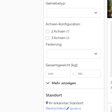
Getriebetyp:
Achsen-Konfiguration:
2 Achsen
(7)
3 Achsen
(2)
Federung:
Gesamtgewicht [kg]:
-
Mehr anzeigen
Standort
Ihr erkannter Standort:
Deutschland
(ändern)