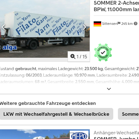
SOMMER
2-Achser,
Sie bester Preis maximale Sicherheit und Bequemlichkeit beim ahlungna
E
BPW, 11.000mm la
Gebrauchtwagen in Zahlung Wir bieten Ihnen die Möglichkeit einer digit
Fahrzeugbilder auch ohne Autohausbesuch Unser spezialisiertes Ankauf T
i
Höchstpreis Auf Wunsch liefern wir Ihnen Ihren neuen „Gebrauchten“ deut
n
Sittensen
245 km
nehmen Ihren Gebrauchtwagen mit zurüanzierung - Leasing Direkte Zusage 
z
Partner für PKW Transporter ,Nutzfahrzeuge und Baumaschinen ITC Gmbh 
e
Industriegebiet ) Ständig über 400 Fahrzeuge am Lager Die gemachten Ang
l
und Bildern sind unverbindliche Beschreibungen und dienen nicht als zug
i
übernimmt keine Haftung/ Gewährleistung für Tipp- und Datenübermittlung
1
/
15
n
ggfs. gesondert zu prüfen von Käer Angebot ist generell ohne neuer TÜV 
Angebot unser Partnerwerkstatt. Irrtum und Zwischenverkauf vorbehalten
s
Zustand:
gebraucht
, maximales Ladegewicht:
23.500 kg
, Gesamtgewicht:
2
Informationen = Leergewicht: 3.200 kg Zuladung: 12.800 kg zGG: 16.000 kg
e
Erstzulassung:
06/2003
, Laderaumlänge:
10.970 mm
, Laderaumbreite:
2.49
Laderaumvolumen:
68 m³
, Gesamtbreite:
2.550 mm
, Gesamthöhe:
4.000 m
r
Rollboden mit Doppelrollen, links und rechts entlang der Außenwand in d
a
Ladungssicherungsschienen, Kabelfernbedienung, Rolltor hinten, elektrisch
t
Scheibenbremsanlage, Jost Stützwinden, BPW EcoPlus Achse(n), Luftfede
Weitere gebrauchte Fahrzeuge entdecken
e
Reserveradhalter, Staukasten, Fahrzeug kann mit Werbung beklebt und/ode
r
LKW mit Wechselfahrgestell & Wechselbrücke
Sommer
ist generell ohne neue TÜV-Abnahme. Falls neue TÜV-Abnahme erwünscht,
s
unserer Partnerwerkstätten! Fahrzeug kann mit Werbung beklebt und/oder 
t
allgemeinen Liefer- und Zahlungsbedingungen. Gerne erstellen wir Ihnen f
Anhänger-Wechselfah
Leasingangebot. Dkjdpfx Ahjwzflbousr Bitte sprechen Sie uns an!
e
SOMMER
Jumbo L