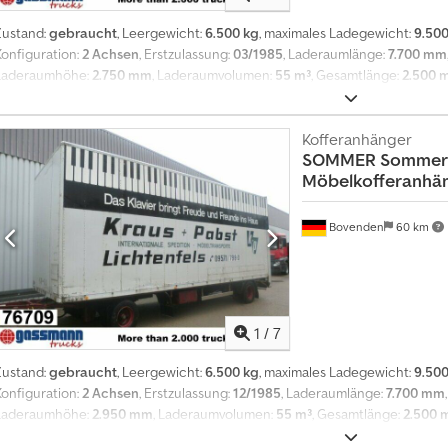
l
s
Zustand:
gebraucht
, Leergewicht:
6.500 kg
, maximales Ladegewicht:
9.500
4
Konfiguration:
2 Achsen
, Erstzulassung:
03/1985
, Laderaumlänge:
7.700 mm
M
Laderaumhöhe:
2.750 mm
, Laderaumvolumen:
55 m³
, Gesamtlänge:
2.500 
i
Luft
, Reifengröße:
215/75R17.5
, Farbe:
Rot
, Kilometerstand:
1.001 km
, Getrie
l
Ausstattung:
ABS
, Fahrzeugstandort: Bovenden, 2-Achsen, Drehschemel, luf
l
Heben+Senken, Zwillingsbereifung Aufbau: Ladelift M.Ronig ca. 1000kg Hu
Kofferanhänger
i
SOMMER
Sommer 
ZUBEHÖRANGABEN OHNE GEWÄHR, Änderungen, Zwischenverkauf und Irrtü
o
Möbelkofferanhän
huor - .
n
e
n
Bovenden
60 km
I
n
t
e
­
r
1
/
7
e
s
Zustand:
gebraucht
, Leergewicht:
6.500 kg
, maximales Ladegewicht:
9.500
s
Konfiguration:
2 Achsen
, Erstzulassung:
12/1985
, Laderaumlänge:
7.700 mm
e
Laderaumhöhe:
2.950 mm
, Laderaumvolumen:
55 m³
, Gesamtlänge:
2.500
n
Luft
, Reifengröße:
215/75R17.5
, Farbe:
Rot
, Kilometerstand:
1.001 km
, Getrie
t