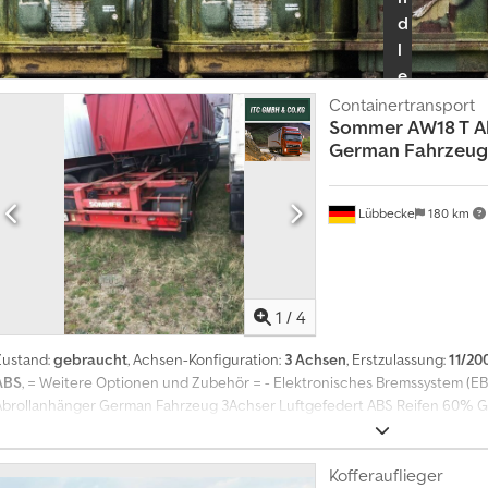
d
l
e
r
Containertransport
Sommer
AW18 T A
p
German Fahrzeug
a
k
e
Lübbecke
180 km
t
a
u
s
1
/
4
w
Zustand:
gebraucht
, Achsen-Konfiguration:
3 Achsen
, Erstzulassung:
11/20
ä
ABS
, = Weitere Optionen und Zubehör = - Elektronisches Bremssystem 
h
Abrollanhänger German Fahrzeug 3Achser Luftgefedert ABS Reifen 60% GR 
l
Sie zur Beratung Vertragsunterzeichnung oder Fahrzeugabholung bei uns i
e
Termin Wenn Sie nicht zu uns ins Autohaus kommen können bieten wir Ihn
n
Telefon/E-Mail/WhatsApp/Fax an Auf Wunsch liefern wir Ihnen Ihr neues Fah
Kofferauflieger