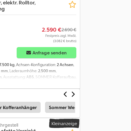
 elektr. Rolltor,
hme Sehr gerne nehmen wir Ihren
ng
alen Fahrzeugbewertung anhand Ihrer
eam bietet Ihnen einen garantierten
schlandweit direkt vor die Haustür und
und Altkreditablösung Ihr spezieller
2.590 €
2.690 €
& Co KG Siemensstaße:7 32312 Lübbecke (
Festpreis zzgl. MwSt.
aben in Anzeigen Internet Preisschildern
(3.082 € brutto)
esicherte Eigenschaften. Der Verkäufer
sfehler. Aufgeführte Ausstattungen sind
Anfrage senden
Abnahme gerne unterbreiten wir ihnen ein
 Djdpfx Aoxt Svbehuokr = Weitere
7.500 kg
, Achsen-Konfiguration:
2 Achsen
,
0 mm
, Laderaumhöhe:
2.500 mm
,
m
, Ausstattung:
ABS
, SOMMER Kofferaufbau,
en Boden eingelassene
, Aufsattelhöhe 1.065 mm, ABS, EBS,
rung mit Hebe- Senkvorrichtung,
r beschriftet sein SI85991 Unser Angebot
 Kofferanhänger
Sommer Wechselbehälter
Somme
 unterbreiten wir Ihnen gerne ein Angebot
beschriftet sein. Es gelten unsere
ür dieses Objekt ein Finanzierungs- oder
Kleinanzeige
rgestell
afette Verzinkt