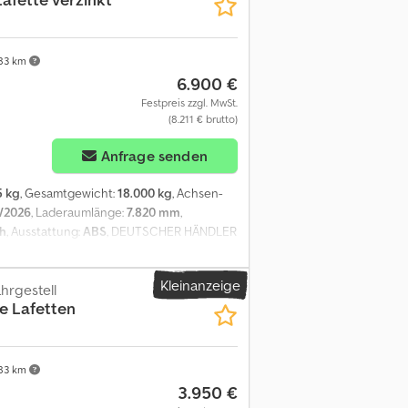
83 km
6.900 €
Festpreis zzgl. MwSt.
(8.211 € brutto)
Anfrage senden
5 kg
, Gesamtgewicht:
18.000 kg
, Achsen-
/2026
, Laderaumlänge:
7.820 mm
,
h
, Ausstattung:
ABS
, DEUTSCHER HÄNDLER
5 Zwillingsreifen BPW Achsen
d viele am Lager ! ##### BITTE ANRUFEN -
Kleinanzeige
PO-NUTZFAHRZEUGE LIEFERT SEIT 1983 !
rgestell
e Lafetten
83 km
3.950 €