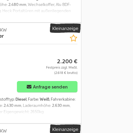
höhe:
2.480 mm
, Wechselkoffer, Alu BDF-
g. Heck Portaltüren mit außenliegenden
chenleisten an den
 \nPreise netto ab Standort D-59558
Kleinanzeige
LKW
er
2.200 €
Festpreis zzgl. MwSt.
(2.618 € brutto)
Anfrage senden
tstofftyp:
Diesel
, Farbe:
Weiß
, Fahrerkabine:
e:
2.430 mm
, Laderaumhöhe:
2.630 mm
,
fer Eigengewicht: 2650kg
er vorbehalten! Dkedpfxsi Rqb Io Ahuor
Kleinanzeige
LKW