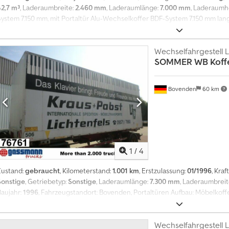
42,7 m³
, Laderaumbreite:
2.460 mm
, Laderaumlänge:
7.000 mm
, Laderaum
System 7.150 mm, mit Portaltür Alu-Wechselkoffer BDF-System 7.150 mm lan
Drehstangenverschlüssen.\n\nMöbelausstattung: innen zwei Reihnen Stäb
Seitenwänden.\n\nWind- und Wetterfest.\n\nZwischenverkauf vorbehalten.
Lippstadt-Rixbeck. \nWeitere Objekte unter . Dsdpfxjzip D Ue Ahujkr
Wechselfahrgestell 
SOMMER
WB Koff
Bovenden
60 km
1
/
4
Zustand:
gebraucht
, Kilometerstand:
1.001 km
, Erstzulassung:
01/1996
, Kraf
Sonstige
, Getriebetyp:
Sonstige
, Laderaumlänge:
7.300 mm
, Laderaumbreit
Baujahr:
1996
, Fahrzeugstandort: Bovenden, Portaltüren Aufbau: Möbelkof
ZUBEHÖRANGABEN OHNE GEWÄHR, Änderungen, Zwischenverkauf und Irrtüm
 .
Wechselfahrgestell 