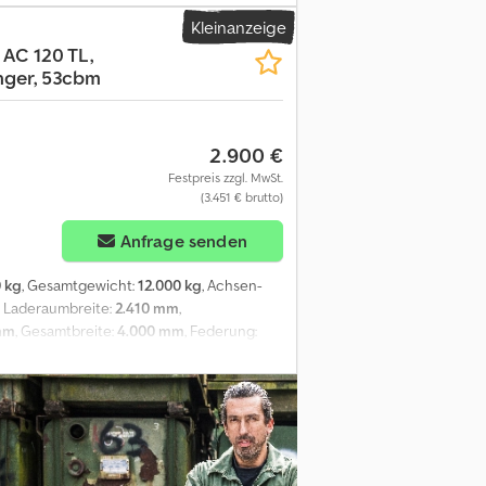
hschemel, luftgefedert, ABS
Kleinanzeige
fung Dedpfx Ajvhg Urjhuokr Aufbau:
AC 120 TL,
EHÖRANGABEN OHNE GEWÄHR, Änderungen,
nger, 53cbm
2.900 €
Festpreis zzgl. MwSt.
(3.451 € brutto)
Anfrage senden
 kg
, Gesamtgewicht:
12.000 kg
, Achsen-
, Laderaumbreite:
2.410 mm
,
mm
, Gesamtbreite:
4.000 mm
, Federung:
stofftyp:
Diesel
, Getriebetyp:
Sonstige
,
, Portaltüren, seitl. Tür rechts Aufbau:
en Zustand. ZUBEHÖRANGABEN OHNE GEWÄHR,
kr - .