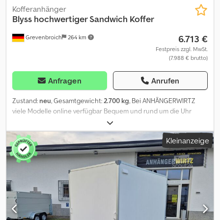
Kofferanhänger
Blyss
hochwertiger Sandwich Koffer
6.713 €
Grevenbroich
264 km
Festpreis zzgl. MwSt.
(7.988 € brutto)
Anfragen
Anrufen
Zustand:
neu
, Gesamtgewicht:
2.700 kg
, Bei ANHÄNGERWIRTZ
viele Modelle online verfügbar Bequem und rund um die Uhr
Online kaufen auf trailershop de Selbst abholen oder liefern
lassen. Chjdpfxozrg Hfo Amyja Der online Abholmarkt für Ihren
Kleinanzeige
neuen Anhänger bietet starke Markenfabrikate! über 850
Neuanhänger auf Lager über 130 gebrauchte Anhänger ständig
im Angebot. unverbindliches Beispiel: aerodynamischer GFK
Sandwich Koffer abholbereit Kofferanhänger Kargo FS2740/180HL
405x200x180cm 2700kg, Tandem Tieflader extra low mit V-
Deichsel gebremst Gummifederachsen mit Radstoßdämpfern für
100km/H geeignet, robuster geschlossener Sandwichaufbau
weiß aerodynamische front, GFK Einfassung weiß, Doppel