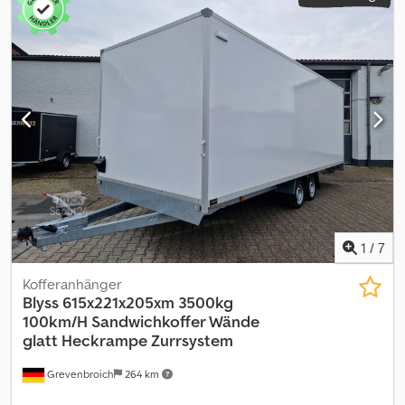
1
/
7
Kofferanhänger
Blyss
615x221x205xm 3500kg
100km/H Sandwichkoffer Wände
glatt Heckrampe Zurrsystem
Grevenbroich
264 km