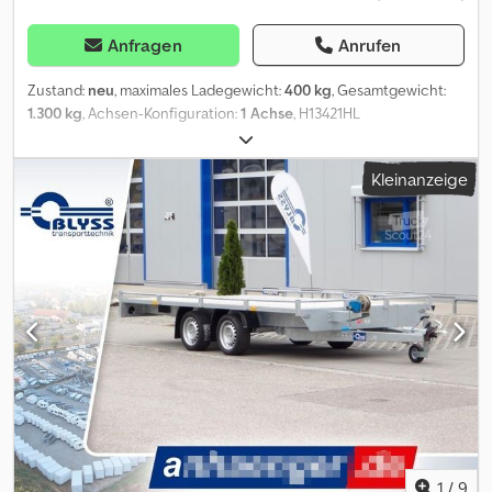
Anfragen
Anrufen
Zustand:
neu
, maximales Ladegewicht:
400 kg
, Gesamtgewicht:
1.300 kg
, Achsen-Konfiguration:
1 Achse
, H13421HL
VERKAUFSWAGEN Technische Daten * Anhängertyp
Verkaufswagen H13421HL * Gesamtgewicht 1300kg * Nutzlast
Kleinanzeige
400kg * Innenmaße L: 420cm, B: 200cm, H: 230cm * Außenmaße L:
586 cm, B: 217 cm, H: 277 cm * Boden Trittfester PVC Fußboden *
Rahmen Tauchbad feuerverzinkt * Elektrik 13-Polig, 12V * Reifen
165R13C * Achsenhersteller AL-KO oder KNOTT * Anzahl der
Achsen 1 * Gebremste Achse * Stützrad serienmäßig *
Ausdrehstützen 4, verzinkt * Kofferaufbau Sandwich *
Außenbeplankung Laminatwände, glatt * Innenverkleidung
Laminatwände, glatt * Verkaufsklappe in der rechten Seitenwand
mit Gasfederstützen und Zusatzsicherung * Eingangstüre in der
Vorderwand * serienmäßig Seitenwandlüfter *
Sicherheitsschloss + 2 Schlüssel * Stoßdämpferfahrwerk +
100km/h Bestätigung zzgl. Fz-Brief/ COC-Bescheinigung 49,99 ¤
Alle Preise inkl. MwST. Abbildungen müssen nicht der Standard-
Ausstattung entsprechen, technische Änderungen (z.B.
1
/
9