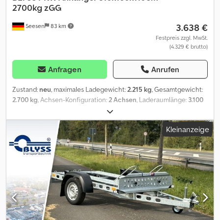
Wunschanhänger und Zubehör nach Absprache erhalten: B L Y S
2700kg zGG
S transporttechnik GmbH Dieselstr. 8 85084 Reichertshofen Tel.:
3.638 €
Seesen
83 km
.:.:.:.:.:.:.:.:.:.:.:.:.:.:.:.:.:.:.:.:.:.:.:.:.:.:.:.:.:.:.:.: .:.:.:.:.:.:.:.:.:.:.:.:.:.:.:.:.:.:.:.:.:.:.:.:.:.:.:.: B L Y S S
transporttechnik GmbH Burenkamp 18-20 46286 Dorsten -
Festpreis zzgl. MwSt.
(4.329 € brutto)
Wulfen Tel =.=.=.=.=.=.=.=.=.=.=.=.=.=.=.=.=.=.=.=.=.=.=.=.=.=.=.=.=.=.=.=.
=.=.=.=.=.=.=. ?FINANZIERUNG ODER LEASING MÖGLICH*
Fahrzeugnummer (für Kundenanfragen) Abbildungen müssen
Anfragen
Anrufen
nicht der Standard- Ausstattung entsprechen, technische
Änderungen (z.B. Reifengrößen) vorbehalten.
Zustand:
neu
, maximales Ladegewicht:
2.215 kg
, Gesamtgewicht:
2.700 kg
, Achsen-Konfiguration:
2 Achsen
, Laderaumlänge:
3.100
mm
, Laderaumbreite:
1.600 mm
, Laderaumhöhe:
1.100 mm
,
Condor I Hochlader mit Laubgitter TECHNISCHE DATEN *
Kleinanzeige
Anhängertyp Condor I * Gesamtgewicht 2700kg * Nutzlast
2215kg * Innenmaße L: 310cm, B: 160cm, H: 110cm * Außenmaße L:
464cm, B: 167cm, H: 180cm * Ladehöhe ca. 65 cm * Boden
Multiplex-Holzboden * Verzurrpunkte je Seite 3 * Bordwände
Aluminium * Rahmen Stahlrahmen geschraubt * Elektrik 13-polig,
12V * Reifen 10 Zoll * Achsenhersteller AL-KO oder KNOTT *
Anzahl der Achsen 2 * Gebremste Achse * Stützrad serienmäßig
* Stoßdämpfer Alle Preise inkl. MwSt. zzgl. Fz-Brief 49,99 ¤
Abbildungen müssen nicht der Standard-Ausstattung