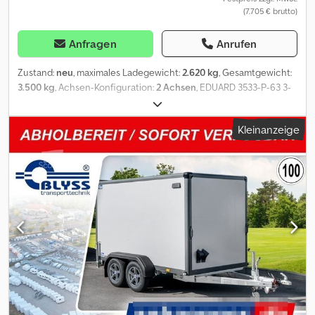
(7.705 € brutto)
Anfragen
Anrufen
Zustand:
neu
, maximales Ladegewicht:
2.620 kg
, Gesamtgewicht:
3.500 kg
, Achsen-Konfiguration:
2 Achsen
, EDUARD 3533-P-63 3-
SEITENKIPPER MIT KOMBIPUMPE Technische Daten
Chjdpfethlyhjx Amyea * Anhängertyp Eduard 3533-P-63 *
Kleinanzeige
Gesamtgewicht 3500kg * Nutzlast 2620kg * Innenmaße L: 330cm,
B: 180cm, H: 30cm * Außenmaße L: 479 cm, B: 186 cm, H: 980 cm *
Ladehöhe ca. 63 cm * Boden Stahlblech * Verzurrpunkte 6 je
Seite * Bordwände Aluminium * Rahmen Stahlrahmen
geschweißt, feuerverzinkt * Elektrik 13-polig, 12V * Reifen
195/50R13 * Achsenhersteller KNOTT * Anzahl der Achsen 2 *
Gebremste Achse * Stützrad serienmäßig * Pumpe Kombipumpe
zzgl. Fahrzeugbrief 49,99 ¤ Alle Preise inkl. MwST. Abbildungen
müssen nicht der Standard-Ausstattung entsprechen,
technische Änderungen (z.B. Reifengrößen) vorbehalten.
Lieferung: Lieferung per Spedition möglich, je Transportkilometer
¤ 1,50 deutschlandweit einfache Strecke (Seesen zum Zielort)
mindestens ¤ 270,00 zzgl. Mwst. Besuchen Sie uns auch unter