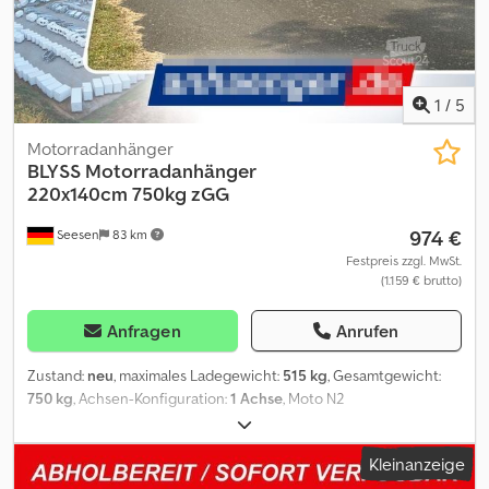
entsprechen, technische Änderungen (z.B. Reifengrößen)
vorbehalten. Lieferung: Chjdeyxuvwspfx Amyoa Lieferung per
Spedition möglich, je Transportkilometer ¤ 1,50 deutschlandweit
einfache Strecke (Seesen zum Zielort) mindestens 270,00 ¤ zzgl.
MwSt . Besuchen Sie uns auch unter
1
/
5
=.=.=.=.=.=.=.=.=.=.=.=.=.=.=.=.=.=.=.=.=.=.=.=.=.=.=.=.=.=.=.=. =.=.=.=.=.=.=.
auch hier können Sie Ihren Wunschanhänger und Zubehör nach
Motorradanhänger
Absprache erhalten: B L Y S S transporttechnik GmbH Dieselstr. 8
BLYSS
Motorradanhänger
85084 Reichertshofen Tel.: .:.:.:.:.:.:.:.:.:.:.:.:.:.:.:.:.:.:.:.:.:.:.:.:.:.:.:.:.:.:.:.:
220x140cm 750kg zGG
.:.:.:.:.:.:.:.:.:.:.:.:.:.:.:.:.:.:.:.:.:.:.:.:.:.:.:.: B L Y S S transporttechnik GmbH Burenkamp
974 €
Seesen
83 km
18-20 46286 Dorsten - Wulfen Tel
=.=.=.=.=.=.=.=.=.=.=.=.=.=.=.=.=.=.=.=.=.=.=.=.=.=.=.=.=.=.=.=. =.=.=.=.=.=.=.
Festpreis zzgl. MwSt.
(1.159 € brutto)
?FINANZIERUNG ODER LEASING MÖGLICH
Anfragen
Anrufen
Zustand:
neu
, maximales Ladegewicht:
515 kg
, Gesamtgewicht:
750 kg
, Achsen-Konfiguration:
1 Achse
, Moto N2
Motorradanhänger Technische Daten * Anhängertyp Moto N2 *
Gesamtgewicht 750kg * Nutzlast 515kg * Innenmaße L: 220cm, B:
Kleinanzeige
140cm * Außenmaße L: 348cm, B: 184cm, H: 90cm * Ladehöhe 52