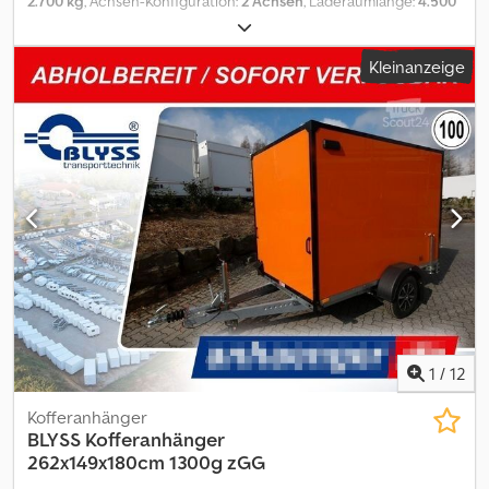
2.700 kg
, Achsen-Konfiguration:
2 Achsen
, Laderaumlänge:
4.500
mm
, Laderaumbreite:
2.010 mm
, Saturn 27-4521RB Black Edition
Technische Daten: * Anhängertyp Saturn 30-4521RB Black Edition
Kleinanzeige
* Gesamtgewicht 2700kg * Nutzlast 1990kg * Innenmaße L:
450cm, B: 201cm * Außenmaße L: 657 cm, B: 210 cm, H: 63 cm *
Ladehöhe ca.63 cm * Boden Standschienen Lochblech
Aluminium * Verzurrpunkte Lochblech * Rahmen Stahlrahmen
geschweißt, feuerverzinkt * Elektrik 13-Polig, 12V * Reifen
195/55R10C * Achsenhersteller AL-KO oder KNOTT * Anzahl der
Achsen 2 * Gebremste Achse * Stützrad serienmäßig *
Stoßdämpferfahrwerk 100km/h Bestätigung * Reserverad *
Seitlich lackiert in schwarz * Riffelblech in der Mitte Angebot
gültig solange der Vorrat reicht!!! zzgl. Fahrzeugbrief / COC-
Bescheinigung 49,99 ¤ Alle Preise inkl. MwSt. Abbildungen
müssen nicht der Standard-Ausstattung entsprechen,
technische Änderungen (z.B. Reifengrößen) vorbehalten.
Lieferung: Lieferung per Spedition möglich, je Transportkilometer
1
/
12
¤ 1,50 deutschlandweit einfache Strecke (Seesen zum Zielort)
mindestens 270,00 ¤ zzgl. MwSt. Besuchen Sie uns auch unter
Kofferanhänger
=.=.=.=.=.=.=.=.=.=.=.=.=.=.=.=.=.=.=.=.=.=.=.=.=.=.=.=.=.=.=.=. =.=.=.=.=.=.=.
BLYSS
Kofferanhänger
auch hier können Sie Ihren Wunschanhänger und Zubehör nach
262x149x180cm 1300g zGG
Absprache erhalten: B L Y S S transporttechnik GmbH Dieselstr. 8