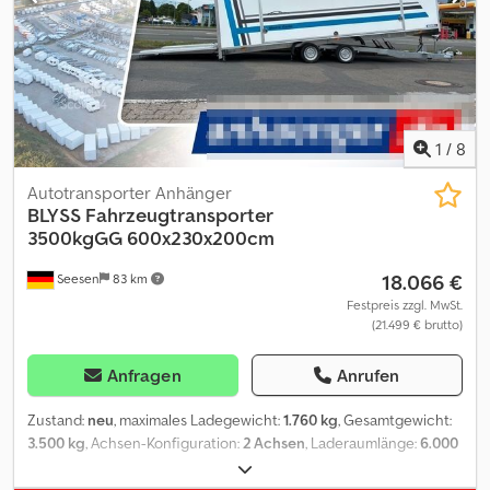
Seilwinde serienmäßig Winkel im angekippten Zustand: -
Ladefläche ca. 8,0 ° bzw. ca. 14,1 % - Rampen (130 cm) ca. 11,3 ° bzw.
ca. 20,0 % zzgl. Fahrzeugbrief / COC-Bescheinigung 49,99 ¤ Alle
Preise inkl. MwSt. Abbildungen müssen nicht der Standard-
Ausstattung entsprechen, technische Änderungen (z.B.
Reifengrößen) vorbehalten. Lieferung: Lieferung per Spedition
möglich, je Transportkilometer ¤ 1,50 deutschlandweit einfache
1
/
8
Strecke (Seesen zum Zielort) mindestens ¤ 270,00 zzgl. Mwst.
Besuchen Sie uns auch unter
Autotransporter Anhänger
=.=.=.=.=.=.=.=.=.=.=.=.=.=.=.=.=.=.=.=.=.=.=.=.=.=.=.=.=.=.=.=. =.=.=.=.=.=.=.
BLYSS
Fahrzeugtransporter
auch hier können Sie Ihren Wunschanhänger und Zubehör nach
3500kgGG 600x230x200cm
Absprache erhalten: B L Y S S transporttechnik GmbH Dieselstr. 8
18.066 €
Seesen
83 km
85084 Reichertshofen Tel.: .:.:.:.:.:.:.:.:.:.:.:.:.:.:.:.:.:.:.:.:.:.:.:.:.:.:.:.:.:.:.:.:
.:.:.:.:.:.:.:.:.:.:.:.:.:.:.:.:.:.:.:.:.:.:.:.:.:.:.:.: B L Y S S transporttechnik GmbH Burenkamp
Festpreis zzgl. MwSt.
(21.499 € brutto)
18-20 46286 Dorsten - Wulfen Tel
=.=.=.=.=.=.=.=.=.=.=.=.=.=.=.=.=.=.=.=.=.=.=.=.=.=.=.=.=.=.=.=. =.=.=.=.=.=.=.
?FINANZIERUNG ODER LEASING MÖGLICH
Anfragen
Anrufen
Zustand:
neu
, maximales Ladegewicht:
1.760 kg
, Gesamtgewicht:
3.500 kg
, Achsen-Konfiguration:
2 Achsen
, Laderaumlänge:
6.000
mm
, Laderaumbreite:
2.300 mm
, Laderaumhöhe:
2.000 mm
,
MONTE CARLO PRO KOFFERANHÄNGER Technische Daten: