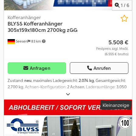
=.=.=.=.=.=.=.=.=.=.=.=.=.=.=.=.=.=.=.=.=.=.=.=.=.=.=.=.=.=.=.=. =.=.=.=.=.=.=.
1
/
6
auch hier können Sie Ihren Wunschanhänger und Zubehör nach
Absprache erhalten: B L Y S S transporttechnik GmbH Dieselstr. 8
Kofferanhänger
85084 Reichertshofen Tel.: .:.:.:.:.:.:.:.:.:.:.:.:.:.:.:.:.:.:.:.:.:.:.:.:.:.:.:.:.:.:.:.:
BLYSS
Kofferanhänger
.:.:.:.:.:.:.:.:.:.:.:.:.:.:.:.:.:.:.:.:.:.:.:.:.:.:.:.: B L Y S S transporttechnik GmbH Burenkamp
305x159x180cm 2700kg zGG
18-20 46286 Dorsten - Wulfen Tel
5.508 €
Seesen
83 km
=.=.=.=.=.=.=.=.=.=.=.=.=.=.=.=.=.=.=.=.=.=.=.=.=.=.=.=.=.=.=.=. =.=.=.=.=.=.=.
?FINANZIERUNG ODER LEASING MÖGLICH
Festpreis zzgl. MwSt.
(6.555 € brutto)
Anfragen
Anrufen
Zustand:
neu
, maximales Ladegewicht:
2.074 kg
, Gesamtgewicht:
2.700 kg
, Achsen-Konfiguration:
2 Achsen
, Laderaumlänge:
3.050
mm
, Laderaumbreite:
1.590 mm
, Laderaumhöhe:
1.800 mm
,
FS2730/180HTL KOFFERANHÄNGER MIT SANDWICHWÄNDEN
Kleinanzeige
Technische Daten * Anhängertyp FS2730/180HTL *
Gesamtgewicht 2700kg * Nutzlast 2074kg * Innenmaße L: 305cm,
B: 159cm, H: 180cm * Ladehöhe 53 cm * Boden Multiplex-
Holzboden * Rahmen selbsttragender Rahmen * Elektrik 13-polig,
12V * Reifen 185R14C + Alufelgen * Achsenhersteller AL-KO oder