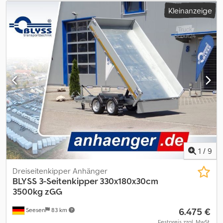
serienmäßig 246 cm * Seilwinde serienmäßig AL-KO *
Kleinanzeige
Unterlegkeile 2 zzgl. Fz-Brief/ COC-Bescheinigung 49,99 ¤ Alle
Preise inkl. MwST. Abbildungen müssen nicht der Standard-
Ausstattung entsprechen, technische Änderungen (z.B.
Reifengrößen) vorbehalten. Lieferung: Lieferung per Spedition
möglich, je Transportkilometer ¤ 1,50 deutschlandweit einfache
Strecke (Seesen zum Zielort) mindestens ¤ 270,00 zzgl. Mwst.
Besuchen Sie uns auch unter
=.=.=.=.=.=.=.=.=.=.=.=.=.=.=.=.=.=.=.=.=.=.=.=.=.=.=.=.=.=.=.=. =.=.=.=.=.=.=.
auch hier können Sie Ihren Wunschanhänger und Zubehör nach
Absprache erhalten: B L Y S S transporttechnik GmbH Dieselstr. 8
85084 Reichertshofen Tel.: .:.:.:.:.:.:.:.:.:.:.:.:.:.:.:.:.:.:.:.:.:.:.:.:.:.:.:.:.:.:.:.:
.:.:.:.:.:.:.:.:.:.:.:.:.:.:.:.:.:.:.:.:.:.:.:.:.:.:.:.: B L Y S S transporttechnik GmbH Burenkamp
18-20 46286 Dorsten - Wulfen Tel
=.=.=.=.=.=.=.=.=.=.=.=.=.=.=.=.=.=.=.=.=.=.=.=.=.=.=.=.=.=.=.=. =.=.=.=.=.=.=.
1
/
9
?FINANZIERUNG ODER LEASING MÖGLICH
Dreiseitenkipper Anhänger
BLYSS
3-Seitenkipper 330x180x30cm
3500kg zGG
6.475 €
Seesen
83 km
Festpreis zzgl. MwSt.