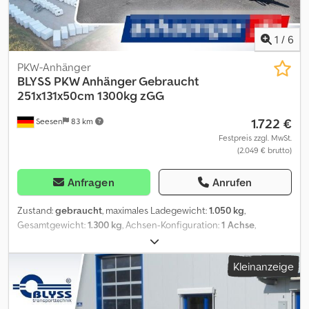
zzgl. Fahrzeugbrief / COC-Bescheinigung 49,99 ¤ Alle Preise inkl.
MwST. Lieferung: Lieferung per Spedition möglich, je
Transportkilometer ¤ 1,50 deutschlandweiteinfache Strecke
1
/
6
(Seesen zum Zielort) mindestens 270¤ zzgl. MwSt. Besuchen Sie
uns auch unter
PKW-Anhänger
=.=.=.=.=.=.=.=.=.=.=.=.=.=.=.=.=.=.=.=.=.=.=.=.=.=.=.=.=.=.=.=. =.=.=.=.=.=.=.
BLYSS
PKW Anhänger Gebraucht
auch hier können Sie Ihren Wunschanhänger und Zubehör nach
251x131x50cm 1300kg zGG
Absprache erhalten: Chsdpfxsyygb Is Amysa B L Y S S
1.722 €
Seesen
83 km
transporttechnik GmbH Dieselstr. 8 85084 Reichertshofen Tel.:
.:.:.:.:.:.:.:.:.:.:.:.:.:.:.:.:.:.:.:.:.:.:.:.:.:.:.:.:.:.:.:.: .:.:.:.:.:.:.:.:.:.:.:.:.:.:.:.:.:.:.:.:.:.:.:.:.:.:.:.: B L Y S S
Festpreis zzgl. MwSt.
(2.049 € brutto)
transporttechnik GmbH Burenkamp 18-20 46286 Dorsten -
Wulfen Tel =.=.=.=.=.=.=.=.=.=.=.=.=.=.=.=.=.=.=.=.=.=.=.=.=.=.=.=.=.=.=.=.
=.=.=.=.=.=.=. ?FINANZIERUNG ODER LEASING MÖGLICH
Anfragen
Anrufen
Fahrzeugnummer (für Kundenanfragen) Abbildungen müssen
nicht der Standard-Ausstattung entsprechen, technische
Zustand:
gebraucht
, maximales Ladegewicht:
1.050 kg
,
Änderungen (z.B. Reifengrößen) vorbehalten.
Gesamtgewicht:
1.300 kg
, Achsen-Konfiguration:
1 Achse
,
Erstzulassung:
06/2024
, HA 132513 KV Gebraucht Technische
Daten * Anhängertyp HA 132513 KV 196575 * Erstzulassung
Kleinanzeige
06.2024 * Gesamtgewicht 1300kg * Nutzlast 1050kg * Innenmaße
L: 251cm, B: 131cm, H: 50cm * Außenmaße L: 379cm, B: 180cm, H:
104cm * Ladehöhe 53cm * Boden Multiplex-Holzboden *