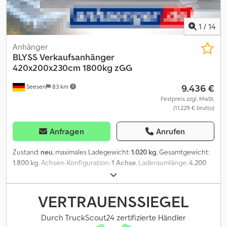
Ausstattung entsprechen, technische Änderungen (z.B.
Reifengrößen) vorbehalten. Lieferung: Lieferung per Spedition
möglich, je Transportkilometer ¤ 1,50 deutschlandweit einfache
1
/
14
Strecke (Seesen zum Zielort) mindestens ¤ 270,00 zzgl. Mwst.
Besuchen Sie uns auch unter
Anhänger
=.=.=.=.=.=.=.=.=.=.=.=.=.=.=.=.=.=.=.=.=.=.=.=.=.=.=.=.=.=.=.=. =.=.=.=.=.=.=.
BLYSS
Verkaufsanhänger
auch hier können Sie Ihren Wunschanhänger und Zubehör nach
420x200x230cm 1800kg zGG
Absprache erhalten: B L Y S S transporttechnik GmbH Dieselstr. 8
9.436 €
Seesen
83 km
85084 Reichertshofen Tel.: .:.:.:.:.:.:.:.:.:.:.:.:.:.:.:.:.:.:.:.:.:.:.:.:.:.:.:.:.:.:.:.:
.:.:.:.:.:.:.:.:.:.:.:.:.:.:.:.:.:.:.:.:.:.:.:.:.:.:.:.: B L Y S S transporttechnik GmbH Burenkamp
Festpreis zzgl. MwSt.
(11.229 € brutto)
18-20 46286 Dorsten - Wulfen Tel
=.=.=.=.=.=.=.=.=.=.=.=.=.=.=.=.=.=.=.=.=.=.=.=.=.=.=.=.=.=.=.=. =.=.=.=.=.=.=.
?FINANZIERUNG ODER LEASING MÖGLICH
Anfragen
Anrufen
Zustand:
neu
, maximales Ladegewicht:
1.020 kg
, Gesamtgewicht:
1.800 kg
, Achsen-Konfiguration:
1 Achse
, Laderaumlänge:
4.200
mm
, Laderaumbreite:
2.000 mm
, Laderaumhöhe:
2.300 mm
,
HB18421HL grau/anthrazit VERKAUFSWAGEN Technische Daten: *
Anhängertyp Verkaufswagen HB18421HL grau/anthrazit *
VERTRAUENSSIEGEL
Gesamtgewicht 1800kg * Nutzlast 1020kg * Innenmaße L: 420cm,
B: 200cm, H: 230cm * Außenmaße L: 610cm, B: 210cm, H: 268cm *
Durch TruckScout24 zertifizierte Händler
Boden Trittfester PVC Fußboden * Rahmen Tauchbad