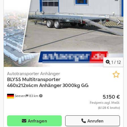
Verzurrpunkte je Seite 3 * Bordwände Aluminium * Rahmen
Aluminium-Rahmen * Elektrik 13-polig, 12V * Reifen 14 Zoll *
Achsenhersteller AL-KO oder KNOTT * Anzahl der Achsen 1
Codpfxeza N D Do Amyoha * Gebremste Achse * Stützrad
serienmäßig * Stoßdämpferfahrwerk 100km/h Bestätigung
Angebot gültig solange der Vorrat reicht!!! zzgl. Fahrzeugbrief /
COC-Bescheinigung 49,99 ¤ Alle Preise inkl. MwSt. Abbildungen
müssen nicht der Standard-Ausstattung entsprechen,
technische Änderungen (z.B. Reifengrößen) vorbehalten.
Lieferung: Lieferung per Spedition möglich, je Transportkilometer
¤ 1,50 deutschlandweit einfache Strecke (Seesen zum Zielort)
1
/
12
mindestens 270,00 ¤ zzgl. MwSt. Besuchen Sie uns auch unter
=.=.=.=.=.=.=.=.=.=.=.=.=.=.=.=.=.=.=.=.=.=.=.=.=.=.=.=.=.=.=.=. =.=.=.=.=.=.=.
Autotransporter Anhänger
auch hier können Sie Ihren Wunschanhänger und Zubehör nach
BLYSS
Multitransporter
Absprache erhalten: B L Y S S transporttechnik GmbH Dieselstr. 8
460x212x4cm Anhänger 3000kg GG
85084 Reichertshofen Tel.: .:.:.:.:.:.:.:.:.:.:.:.:.:.:.:.:.:.:.:.:.:.:.:.:.:.:.:.:.:.:.:.:
5.150 €
Seesen
83 km
.:.:.:.:.:.:.:.:.:.:.:.:.:.:.:.:.:.:.:.:.:.:.:.:.:.:.:.: B L Y S S transporttechnik GmbH Burenkamp
18-20 46286 Dorsten - Wulfen Tel
Festpreis zzgl. MwSt.
(6.128 € brutto)
=.=.=.=.=.=.=.=.=.=.=.=.=.=.=.=.=.=.=.=.=.=.=.=.=.=.=.=.=.=.=.=. =.=.=.=.=.=.=.,
?Finanzierung oder Leasing möglich
Anfragen
Anrufen