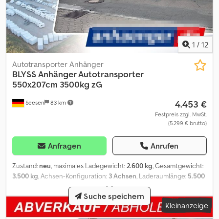
=.=.=.=.=.=.=.=.=.=.=.=.=.=.=.=.=.=.=.=.=.=.=.=.=.=.=.=.=.=.=.=. =.=.=.=.=.=.=.,
?Finanzierung oder Leasing möglichBesuchen Sie uns auch
unter Abbildungen müssen nicht der Standard- Ausstattung
entsprechen, technische Änderungen (z.B. Reifengrößen)
1
/
12
vorbehalten.
Autotransporter Anhänger
BLYSS
Anhänger Autotransporter
550x207cm 3500kg zG
4.453 €
Seesen
83 km
Festpreis zzgl. MwSt.
(5.299 € brutto)
Anfragen
Anrufen
Zustand:
neu
, maximales Ladegewicht:
2.600 kg
, Gesamtgewicht:
3.500 kg
, Achsen-Konfiguration:
3 Achsen
, Laderaumlänge:
5.500
mm
, Laderaumbreite:
2.070 mm
, Jupiter 3555 RB
Suche speichern
Fahrzeugtransporter Technische Daten * Anhängertyp Jupiter
Kleinanzeige
3555 RB Cedpoy T Drwefx Amyeha * Gesamtgewicht 3500kg *
Nutzlast 2600kg * Innenmaße L: 550cm, B: 207cm * Außenmaße L: