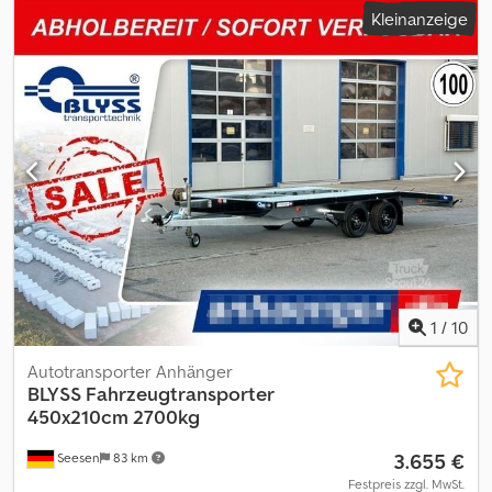
Kleinanzeige
Anhängertyp MONTE CARLO PRO KOFFERANHÄNGER
Gesamtgewicht 3500kg Nutzlast 1760kg Innenmaße L: 600cm, B:
230cm, H: 200cm Außenmaße L: 777cm, B: 242cm, H: 266cm
Ladehöhe 60 cm Verzurrpunkte Lochblech Rahmen Stahl
geschweißt, Tauchbad feuerverzinkt Elektrik 13-Polig, 12V Reifen
195/50R13C Achsenhersteller AL-KO oder KNOTT Anzahl der
Achsen 2 Gebremste Achse Stützrad serienmäßig hydraulisch
kippbar Ladeboden Alu- Lochblech- Standschienen außen b = 75
cm, 6 - Loch- System, in der Mitte Multiplex- Holz- Boden
Ladeboden Alu- Lochblech- Standschienen rechts und links von
unten mit Alublech verkleidet Wände Sandwich Tür-Lademaß B:
223cm x H: 195cm Aerodynamik Stoßdämpferfahrwerk + 100km/h
Zulassung Elektrische Seilwinde seitlich verschiebbar Reserverad
mit Halterung überfahrbare Heckklappe + Alu Auffahrschienen
1
/
10
Seitenklappfeld Rechts Flügeltüren links zzgl. Fahrzeugbrief /
COC-Bescheinigung 49,99 ¤ Alle Preise inkl. MwST. Chjdpfxjwu
Autotransporter Anhänger
Nkbs Amyea Lieferung: Lieferung per Spedition möglich, je
BLYSS
Fahrzeugtransporter
Transportkilometer ¤ 1,50 deutschlandweit einfache Strecke
450x210cm 2700kg
(Seesen zum Zielort) mindestens 270,00 ¤ zzgl. MwSt . Besuchen
3.655 €
Seesen
83 km
Sie uns auch unter
=.=.=.=.=.=.=.=.=.=.=.=.=.=.=.=.=.=.=.=.=.=.=.=.=.=.=.=.=.=.=.=. =.=.=.=.=.=.=.
Festpreis zzgl. MwSt.