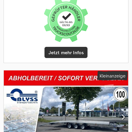
feuerverzinkt Csdpfx Amjxgk Hfsyoha * Elektrik 13-Polig, 12V *
Reifen 195/50R13C * Achsenhersteller AL-KO oder KNOTT *
Anzahl der Achsen 1 * Gebremste Achse * Stützrad serienmäßig *
Ausdrehstützen 4, verzinkt * Außenbeplankung Laminatwände,
glatt in Grau * Innenverkleidung Laminatwände, glatt in Weiß *
Verkaufsklappe in der rechten Seitenwand mit Gasfederstützen
und Zusatzsicherung * Eingangstüre in der Vorderwand *
Seitenwandlüfter serienmäßig * Sicherheitsschloss + 2 Schlüssel
Jetzt mehr Infos
zzgl. Fahrzeugbrief / COC-Bescheinigung 49,99 Alle Preise inkl.
MwSt. Abbildungen müssen nicht der Standard-Ausstattung
entsprechen, technische Änderungen (z.B. Reifengrößen)
vorbehalten. Lieferung: Lieferung per Spedition möglich, je
Kleinanzeige
Transportkilometer ¤ 1,50 deutschlandweit einfache Strecke
(Seesen zum Zielort) mindestens 270,00 ¤ zzgl. MwSt. Besuchen
Sie uns auch unter
=.=.=.=.=.=.=.=.=.=.=.=.=.=.=.=.=.=.=.=.=.=.=.=.=.=.=.=.=.=.=.=. =.=.=.=.=.=.=.
auch hier können Sie Ihren Wunschanhänger und Zubehör nach
Absprache erhalten: B L Y S S transporttechnik GmbH Dieselstr. 8
85084 Reichertshofen Tel.: .:.:.:.:.:.:.:.:.:.:.:.:.:.:.:.:.:.:.:.:.:.:.:.:.:.:.:.:.:.:.:.:
.:.:.:.:.:.:.:.:.:.:.:.:.:.:.:.:.:.:.:.:.:.:.:.:.:.:.:.: B L Y S S transporttechnik GmbH Burenkamp
18-20 46286 Dorsten - Wulfen Tel