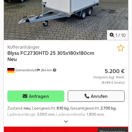
Flügeltür mit VA Drehstangenverschluss, 6 Zurrmulden im
Ladeboden, Zurrschiene innen, Stützrad, Heckstützen..... Verkauf
telefonische Bestellannahme zu unseren Öffnungszeiten
Montags bis Freitags oder rund um die Uhr über unseren
Onlineshop auf trailershop de Urheberrecht - Markenschutz
08/26 blp
1
/
10
Kofferanhänger
Blyss
FC2730HTD 25 305x180x180cm
Neu
5.200 €
Grevenbroich
264 km
Festpreis zzgl. MwSt.
(6.188 € brutto)
Anfragen
Anrufen
Zustand:
neu
, Leergewicht:
830 kg
, Gesamtgewicht:
2.700 kg
,
Laderaumlänge:
3.050 mm
, Laderaumbreite:
1.800 mm
,
Laderaumhöhe:
1.800 mm
, Baujahr:
2026
, ANHÄNGERWIRTZ der
Abholmarkt für Ihren neuen Anhänger bietet starke