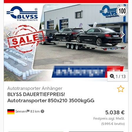
cm * Boden 2 Motoradstandschienen mit Bügel + 1
Auffahrschiene * Verzurrpunkte Verzurbügel am Rahmen 8 Stück
* Rahmen Stahlrahmen, Tauchbad verzinkt * Elektrik 7-polig, 12 V
* Reifen 155/70 R13 * Achsenhersteller AL-KO, Knott oder SPP *
Anzahl der Achsen 1 * ungebremste Achse * ohne Stützrad zzgl.
Fz-Brief/ COC-Bescheinigung 49,99 ¤ Preise inkl. MwSt.
Abbildungen müssen nicht der Standard-Ausstattung
entsprechen, technische Änderungen (z.B. Reifengrößen)
vorbehalten. Lieferung: Lieferung per Spedition möglich, je
Transportkilometer ¤ 1,50 deutschlandweit einfache Strecke
(Seesen zum Zielort) mindestens ¤ 270,00 zzgl. Mwst. Besuchen
Sie uns auch unter
=.=.=.=.=.=.=.=.=.=.=.=.=.=.=.=.=.=.=.=.=.=.=.=.=.=.=.=.=.=.=.=. =.=.=.=.=.=.=.
1
/
13
auch hier können Sie Ihren Wunschanhänger und Zubehör nach
Absprache erhalten: Csdpfx Amjzdw U Roysha B L Y S S
Autotransporter Anhänger
transporttechnik GmbH Dieselstr. 8 85084 Reichertshofen Tel.:
BLYSS
DAUERTIEFPREIS!
.:.:.:.:.:.:.:.:.:.:.:.:.:.:.:.:.:.:.:.:.:.:.:.:.:.:.:.:.:.:.:.: .:.:.:.:.:.:.:.:.:.:.:.:.:.:.:.:.:.:.:.:.:.:.:.:.:.:.:.: B L Y S S
Autotransporter 850x210 3500kgGG
transporttechnik GmbH Burenkamp 18-20 46286 Dorsten -
5.038 €
Seesen
83 km
Wulfen Tel =.=.=.=.=.=.=.=.=.=.=.=.=.=.=.=.=.=.=.=.=.=.=.=.=.=.=.=.=.=.=.=.
=.=.=.=.=.=.=. ?FINANZIERUNG ODER LEASING MÖGLICH
Festpreis zzgl. MwSt.
(5.995 € brutto)