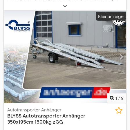
Kofferanhänger mit Sandwichwänden Technische Daten: *
Anhängertyp FS2030/180HTL grau * Gesamtgewicht 2000kg *
Kleinanzeige
Nutzlast 1380kg * Innenmaße L: 305cm, B: 159cm, H: 180cm *
Außenmaße L: 473cm, B: 214cm, H: 237cm * Ladehöhe 53 cm *
Boden Multiplex-Holzboden * Rahmen selbsttragender Rahmen *
Elektrik 13-polig, 12V * Reifen 185R14C + Alufelgen *
Achsenhersteller AL-KO oder KNOTT * Anzahl der Achsen 2 *
Gebremste Achse * Stützrad serienmäßig * Doppelflügeltür mit
Drehstangenverschluss abschließbar * Wände Sandwich 25 mm
in grau mit schwarzen Profilen * Zurrleisten je Seite 1 *
Seitenwandlüfter je Seite 1 * Heckstützen * Unterlegkeile 2 *
Stoßdämpferfahrwerk + 100km/h Zulassung * verstellbare
Verzurrösen je Seite 3 zzgl. Fz-Brief/ COC-Bescheinigung 49,99 ¤
Alle Preise inkl. MwST. Abbildungen müssen nicht der Standard-
Ausstattung entsprechen, technische Änderungen (z.B.
Reifengrößen) vorbehalten. Lieferung: Lieferung per Spedition
1
/
9
möglich, je Transportkilometer ¤ 1,50 deutschlandweit einfache
Strecke (Seesen zum Zielort) mindestens 270,00 ¤ zzgl. MwSt.
Autotransporter Anhänger
Besuchen Sie uns auch unter
BLYSS
Autotransporter Anhänger
=.=.=.=.=.=.=.=.=.=.=.=.=.=.=.=.=.=.=.=.=.=.=.=.=.=.=.=.=.=.=.=. =.=.=.=.=.=.=.
350x195cm 1500kg zGG
auch hier können Sie Ihren Wunschanhänger und Zubehör nach