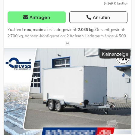
(4.349 € brutto)
auch hier können Sie Ihren Wunschanhänger und Zubehör nach
Absprache erhalten: B L Y S S transporttechnik GmbH Dieselstr. 8
85084 Reichertshofen Tel.: .:.:.:.:.:.:.:.:.:.:.:.:.:.:.:.:.:.:.:.:.:.:.:.:.:.:.:.:.:.:.:.:
Anfragen
Anrufen
.:.:.:.:.:.:.:.:.:.:.:.:.:.:.:.:.:.:.:.:.:.:.:.:.:.:.:.: B L Y S S transporttechnik GmbH Burenkamp
18-20 46286 Dorsten - Wulfen Tel
Zustand:
neu
, maximales Ladegewicht:
2.036 kg
, Gesamtgewicht:
=.=.=.=.=.=.=.=.=.=.=.=.=.=.=.=.=.=.=.=.=.=.=.=.=.=.=.=.=.=.=.=. =.=.=.=.=.=.=.
2.700 kg
, Achsen-Konfiguration:
2 Achsen
, Laderaumlänge:
4.500
?FINANZIERUNG ODER LEASING MÖGLICH Fahrzeugnummer (für
mm
, Laderaumbreite:
2.100 mm
, Jupiter 4.5 Black Edition
Kundenanfragen) Abbildungen müssen nicht der Standard-
Fahrzeugtransporter Technische Daten: * Anhängertyp Jupiter
Kleinanzeige
Ausstattung entsprechen, technische Änderungen (z.B.
4.5 Black Edition * Gesamtgewicht 2700kg * Nutzlast 2036kg *
Reifengrößen) vorbehalten.
Außenmaße L: 594cm, B: 210cm, H: 68cm * Innenmaße L: 450cm, B:
210cm * Ladehöhe ca.67 cm * Boden Lochblech Stahl verzinkt *
Verzurrpunkte Lochblech * Rahmen Stahl geschweißt, Tauchbad
feuerverzinkt * Elektrik LED 13-Polig, 12V * Reifen 195/50R13C
Stahl Schwarz * Achsenhersteller AL-KO oder KNOTT * Anzahl der
Achsen 2 * Gebremste Achse * Stützrad serienmäßig *
Auffahrschienen serienmäßig 250 cm Stahl * Seilwinde
serienmäßig * Unterlegkeile 2 * Reserverad mit Halterung Stahl
Schwarz * Stoßdämpferfahrwerk 100km/h Bestätigung Angebot
gültig solange der Vorrat reicht!!! Angebot gültig in Seesen, in
Dorsten und in Reichertshofen. zzgl. Fahrzeugbrief / COC-
Bescheinigung 49,99 ¤ Alle Preise inkl. MwSt Lieferung: Lieferung