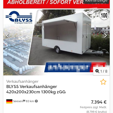
Kleinanzeige
Markenfabrikate! über 850 Neuanhänger auf Lager über 130
gebrauchte Anhänger ständig im Angebot. unverbindliches
Beispiel: Neueste Serie Blyss Hochlader Kofferanhänger 10"
niedrig Fahrwerk Kofferanhänger Kargo Hochlader FC2730HTD
305x180x180cm 2700kg, Überader Tandemachser mit V-Deichsel
gebremst Gummifederachse mit Radstoßdämpfern für 100km/H
geeignet, robuster geschlossener Plywoodaufbau weiß, Doppel
Flügeltür mit Drehstangenverschluss, 6 Zurrmulden im
Ladeboden, Zurrschiene innen, Stützrad automatik 60mm,
Ausdrehstützen am Heck..... Cedpfx Aezrg Ehemyeha Der neue
Hochlader wurde überarbeitet und steht besser da im Compact
Format. moderner - robuster - günstig Trailershop bietet Ihnen
den neuen FC zum günstigen Preis bei kurzfristiger Verfügbarkeit
über unseren onlineshop einfach & direkt bestellbar
1
/
8
Neufahrzeug Rechnung MwSt. ausweisbar Garantie vom
Fachhändler seit 35 Jahren 08.2026 FC2730HTD
Verkaufsanhänger
BLYSS
Verkaufsanhänger
420x200x230cm 1300kg zGG
7.394 €
Seesen
83 km
Festpreis zzgl. MwSt.
(8.799 € brutto)