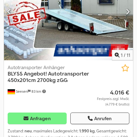
KNOTT * Anzahl der Achsen 2 * Gebremste Achse * Stützrad
serienmäßig * Doppelflügeltür mit Drehstangenverschluss,
abschließbar * Wände Sandwich 25 mm in Grau, mit Anthrazit-
Profilen * Zurrleisten je Seite 1 * Seitenwandlüfter je Seite 1 *
Heckstützen * Unterlegkeile 2 * Stoßdämpferfahrwerk + 100km/h
Zulassung * Verzurrösen verstellbare, je Seite 3 zzgl. Fz-Brief/
COC-Bescheinigung 49,99 ¤ Alle Preise inkl. MwST. Lieferung:
Lieferung per Spedition möglich, je Transportkilometer ¤ 1,50
deutschlandweit einfache Strecke (Seesen zum Zielort)
1
/
11
mindestens 270,00 ¤ zzgl. MwSt. Besuchen Sie uns auch unter
=.=.=.=.=.=.=.=.=.=.=.=.=.=.=.=.=.=.=.=.=.=.=.=.=.=.=.=.=.=.=.=. =.=.=.=.=.=.=.
Autotransporter Anhänger
auch hier können Sie Ihren Wunschanhänger und Zubehör nach
BLYSS
Angebot! Autotransporter
Absprache erhalten: B L Y S S transporttechnik GmbH Dieselstr. 8
450x201cm 2700kg zGG
85084 Reichertshofen Tel.: Chsdexcrkdopfx Amyja
4.016 €
Seesen
83 km
.:.:.:.:.:.:.:.:.:.:.:.:.:.:.:.:.:.:.:.:.:.:.:.:.:.:.:.:.:.:.:.: .:.:.:.:.:.:.:.:.:.:.:.:.:.:.:.:.:.:.:.:.:.:.:.:.:.:.:.: B L Y S S
transporttechnik GmbH Burenkamp 18-20 46286 Dorsten -
Festpreis zzgl. MwSt.
(4.779 € brutto)
Wulfen Tel =.=.=.=.=.=.=.=.=.=.=.=.=.=.=.=.=.=.=.=.=.=.=.=.=.=.=.=.=.=.=.=.
=.=.=.=.=.=.=., ?Finanzierung oder Leasing möglichBesuchen Sie
uns auch unter Abbildungen müssen nicht der Standard-
Anfragen
Anrufen
Ausstattung entsprechen, technische Änderungen (z.B.
Reifengrößen) vorbehalten.
Zustand:
neu
, maximales Ladegewicht:
1.990 kg
, Gesamtgewicht: