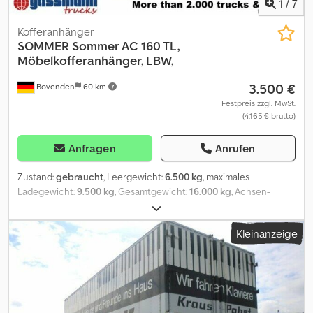
1
/
7
Kofferanhänger
SOMMER
Sommer AC 160 TL,
Möbelkofferanhänger, LBW,
3.500 €
Bovenden
60 km
Festpreis zzgl. MwSt.
(4.165 € brutto)
Anfragen
Anrufen
Zustand:
gebraucht
, Leergewicht:
6.500 kg
, maximales
Ladegewicht:
9.500 kg
, Gesamtgewicht:
16.000 kg
, Achsen-
Konfiguration:
2 Achsen
, Erstzulassung:
03/1985
, Laderaumlänge:
7.700 mm
, Laderaumbreite:
2.450 mm
, Laderaumhöhe:
2.750 mm
,
Kleinanzeige
Laderaumvolumen:
55 m³
, Gesamtlänge:
2.500 mm
, Gesamtbreite:
4.000 mm
, Federung:
Luft
, Reifengröße:
215/75R17.5
, Farbe:
Rot
,
Kilometerstand:
1.001 km
, Getriebetyp:
Sonstige
, Fahrerkabine:
Sonstige
, Ausstattung:
ABS
, Fahrzeugstandort: Bovenden, 2-
Achsen, Drehschemel, luftgefedert, ABS (Antiblockiersystem),
Heben+Senken, Zwillingsbereifung Dcsdpfx Aievhg T Uepok