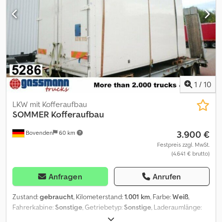
1
/
10
LKW mit Kofferaufbau
SOMMER
Kofferaufbau
3.900 €
Bovenden
60 km
Festpreis zzgl. MwSt.
(4.641 € brutto)
Anfragen
Anrufen
Zustand:
gebraucht
, Kilometerstand:
1.001 km
, Farbe:
Weiß
,
Fahrerkabine:
Sonstige
, Getriebetyp:
Sonstige
, Laderaumlänge:
4.600 mm
, Laderaumbreite:
2.500 mm
, Laderaumhöhe:
2.590 mm
,