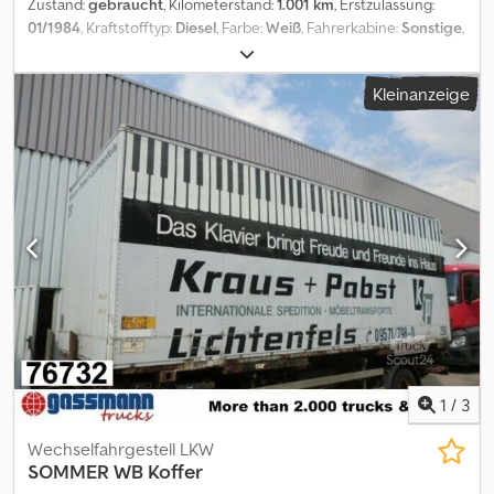
Zustand:
gebraucht
, Kilometerstand:
1.001 km
, Erstzulassung:
01/1984
, Kraftstofftyp:
Diesel
, Farbe:
Weiß
, Fahrerkabine:
Sonstige
,
Getriebetyp:
Sonstige
, Laderaumlänge:
6.900 mm
,
Laderaumbreite:
2.430 mm
, Laderaumhöhe:
2.420 mm
, Baujahr:
Kleinanzeige
1984
, Fahrzeugstandort: Bovenden, Portaltüren Aufbau:
Möbelkoffer ist Beladen mit Schaukästen aus dem Museum!
Wechselbrücke ist feucht. ZUBEHÖRANGABEN OHNE GEWÄHR,
Änderungen, Zwischenverkauf und Irrtümer vorbehalten! Dedpfx
Aioi Rri Uopjck - .
1
/
3
Wechselfahrgestell LKW
SOMMER
WB Koffer