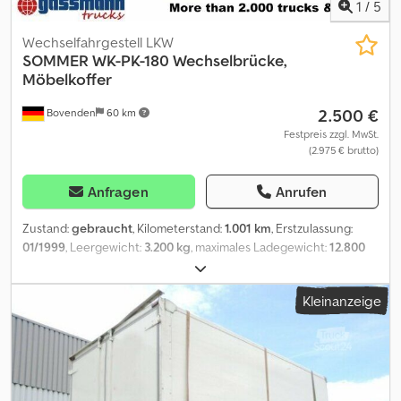
1
/
5
Wechselfahrgestell LKW
SOMMER
WK-PK-180 Wechselbrücke,
Möbelkoffer
2.500 €
Bovenden
60 km
Festpreis zzgl. MwSt.
(2.975 € brutto)
Anfragen
Anrufen
Zustand:
gebraucht
, Kilometerstand:
1.001 km
, Erstzulassung:
01/1999
, Leergewicht:
3.200 kg
, maximales Ladegewicht:
12.800
kg
, Gesamtgewicht:
16.000 kg
, Farbe:
Weiß
, Fahrerkabine:
Sonstige
, Getriebetyp:
Sonstige
, Laderaumlänge:
7.450 mm
,
Kleinanzeige
Laderaumbreite:
2.450 mm
, Laderaumhöhe:
2.690 mm
, Baujahr:
1999
, Fahrzeugstandort: Bovenden, Portaltüren, Verzurrleisten
Aufbau: Sommer Wechselbrücke für Möbeltransport
ZUBEHÖRANGABEN OHNE GEWÄHR, Änderungen,
Zwischenverkauf und Irrtümer vorbehalten! Dcedpfx Aioi Rqaijpok
- .