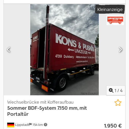
(TÜV):
11/2026
, Federung:
Luft
, Reifengröße:
235/75R17,5
,
Kleinanzeige
Ausstattung:
ABS
, DEUTSCHER HÄNDLER bietet an: BDF
Wechselbrückenanhänger mehrfach am Lager VERZINKT
Zwillingsreifen 235/75R17,5 lange Federbälge Hubhöhe 1390 mm
Trommelbremsen Stückpreis netto 3950,- Euro Lafetten und
Wechselbrücken sind viele am Lager ! ##### Dedpfxeztiy De
Aipjck BITTE ANRUFEN - KEINE EMAIL ! ##### ANLIEFERUNG IST
DEUTSCHLANDWEIT MÖGLICH ! MEPO-NUTZFAHRZEUGE
LIEFERT SEIT 1983 ! BESICHTIGUNG NUR MIT TERMIN ! #####
1
/
4
Wechselbrücke mit Kofferaufbau
Sommer
BDF-System 7.150 mm, mit
Portaltür
1.950 €
Lippstadt
154 km