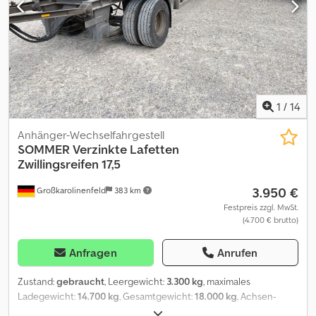
BESICHTIGUNG NUR MIT TERMIN ! Dcsdjztiy Repfx Aipok #####
1
/
14
Anhänger-Wechselfahrgestell
SOMMER
Verzinkte Lafetten
Zwillingsreifen 17,5
3.950 €
Großkarolinenfeld
383 km
Festpreis zzgl. MwSt.
(4.700 € brutto)
Anfragen
Anrufen
Zustand:
gebraucht
, Leergewicht:
3.300 kg
, maximales
Ladegewicht:
14.700 kg
, Gesamtgewicht:
18.000 kg
, Achsen-
Konfiguration:
2 Achsen
, Erstzulassung:
10/2008
, nächste Prüfung