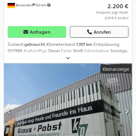
2.200 €
Bovenden
60 km
Festpreis zzgl. MwSt.
(2.618 € brutto)
Anfragen
Anrufen
Zustand:
gebraucht
, Kilometerstand:
1.001 km
, Erstzulassung:
01/1988
, Kraftstofftyp:
Diesel
, Farbe:
Weiß
, Fahrerkabine:
Sonstige
,
Getriebetyp:
Sonstige
, Laderaumlänge:
6.900 mm
,
Laderaumbreite:
2.430 mm
, Laderaumhöhe:
2.420 mm
, Baujahr:
Kleinanzeige
1988
, Fahrzeugstandort: Bovenden, Portaltüren Djdpfx Aisi N
Srfjpsck Aufbau: Möbelkoffer ZUBEHÖRANGABEN OHNE GEWÄHR,
Änderungen, Zwischenverkauf und Irrtümer vorbehalten! - .