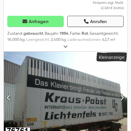
Festpreis zzgl. MwSt.
(2.320 € brutto)
Anfragen
Anrufen
Zustand:
gebraucht
, Baujahr:
1994
, Farbe:
Rot
, Gesamtgewicht:
16.000 kg
, Leergewicht:
2.400 kg
, Laderaumvolumen:
42,7 m³
,
Laderaumbreite:
2.460 mm
, Laderaumlänge:
7.000 mm
,
Laderaumhöhe:
2.480 mm
, Wechselkoffer, Alu BDF-System 7.150
Kleinanzeige
mm, mit Portaltür Alu-Wechselkoffer BDF-System 7.150 mm lang.
Heck Portaltüren mit außenliegenden
Drehstangenverschlüssen.\n\nMöbelausstattung: innen zwei
Reihnen Stäbchenleisten an den Seitenwänden.\n\nWind- und
Wetterfest.\n\nZwischenverkauf vorbehalten. \nPreise netto ab
Standort D-59558 Lippstadt-Rixbeck. \nWeitere Objekte unter .
Dsdpfxszip D Uj Aipock