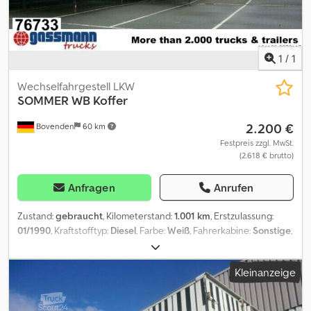
1
/
1
Wechselfahrgestell LKW
SOMMER
WB Koffer
2.200 €
Bovenden
60 km
Festpreis zzgl. MwSt.
(2.618 € brutto)
Anfragen
Anrufen
Zustand:
gebraucht
, Kilometerstand:
1.001 km
, Erstzulassung:
01/1990
, Kraftstofftyp:
Diesel
, Farbe:
Weiß
, Fahrerkabine:
Sonstige
,
Getriebetyp:
Sonstige
, Laderaumlänge:
6.900 mm
,
Laderaumbreite:
2.430 mm
, Laderaumhöhe:
2.420 mm
, Baujahr:
Kleinanzeige
1990
, Fahrzeugstandort: Bovenden, Portaltüren Dodei Rrixepfx
Aipsck Aufbau: Möbelkoffer ZUBEHÖRANGABEN OHNE GEWÄHR,
Änderungen, Zwischenverkauf und Irrtümer vorbehalten! - .