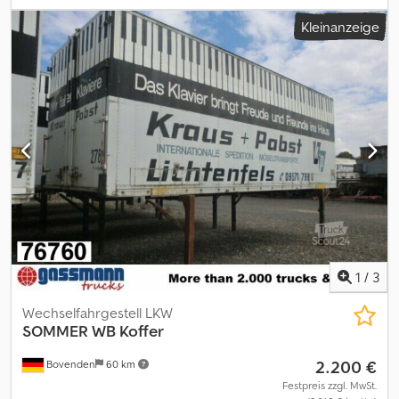
Fahrzeugstandort: Bovenden, Portaltüren Aufbau: NEUWERTIG!
Kleinanzeige
MEHRFACH VORHANDEN! Demontage von einem Iveco 75E17
Radstand 3690mm, Rahmenbreite 840mm ZUBEHÖRANGABEN
OHNE GEWÄHR, Änderungen, Zwischenverkauf und Irrtümer
vorbehalten! Dedoi Rqzmepfx Aipock - .
1
/
3
Wechselfahrgestell LKW
SOMMER
WB Koffer
2.200 €
Bovenden
60 km
Festpreis zzgl. MwSt.