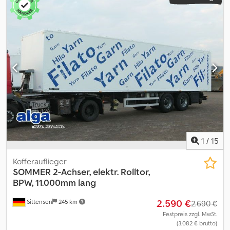
1
/
15
Kofferauflieger
SOMMER
2-Achser, elektr. Rolltor,
BPW, 11.000mm lang
2.590 €
Sittensen
245 km
2.690 €
Festpreis zzgl. MwSt.
(3.082 € brutto)