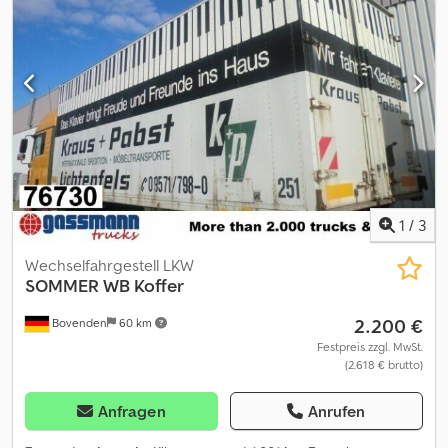
1
/
3
Wechselfahrgestell LKW
SOMMER
WB Koffer
2.200 €
Bovenden
60 km
Festpreis zzgl. MwSt.
(2.618 € brutto)
Anfragen
Anrufen