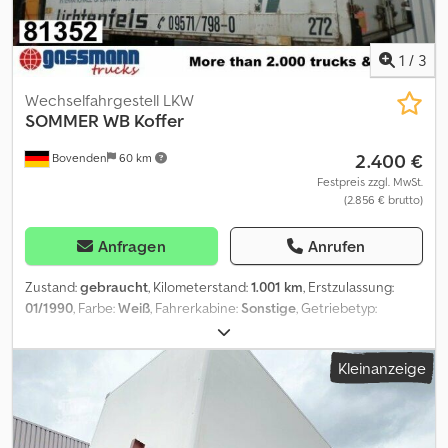
1
/
3
Wechselfahrgestell LKW
SOMMER
WB Koffer
2.400 €
Bovenden
60 km
Festpreis zzgl. MwSt.
(2.856 € brutto)
Anfragen
Anrufen
Zustand:
gebraucht
, Kilometerstand:
1.001 km
, Erstzulassung:
01/1990
, Farbe:
Weiß
, Fahrerkabine:
Sonstige
, Getriebetyp:
Sonstige
, Laderaumlänge:
6.900 mm
, Laderaumbreite:
2.430 mm
,
Laderaumhöhe:
2.420 mm
, Baujahr:
1990
, Fahrzeugstandort:
Kleinanzeige
Bovenden, Portaltüren Aufbau: Möbelkoffer ZUBEHÖRANGABEN
OHNE GEWÄHR, Änderungen, Zwischenverkauf und Irrtümer
vorbehalten! Dcjdpfx Aji Rrkrsipjk - .