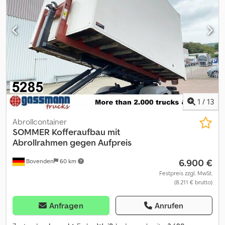
1
/
13
Abrollcontainer
SOMMER
Kofferaufbau mit
Abrollrahmen gegen Aufpreis
6.900 €
Bovenden
60 km
Festpreis zzgl. MwSt.
(8.211 € brutto)
Anfragen
Anrufen