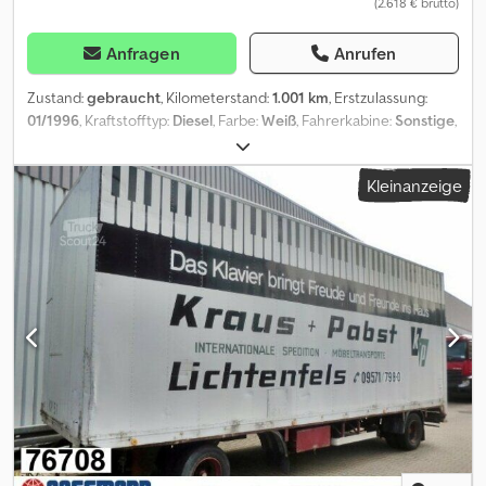
(2.618 € brutto)
Anfragen
Anrufen
Zustand:
gebraucht
, Kilometerstand:
1.001 km
, Erstzulassung:
01/1996
, Kraftstofftyp:
Diesel
, Farbe:
Weiß
, Fahrerkabine:
Sonstige
,
Getriebetyp:
Sonstige
, Laderaumlänge:
7.300 mm
,
Laderaumbreite:
2.430 mm
, Laderaumhöhe:
2.680 mm
, Baujahr:
Kleinanzeige
1996
, Fahrzeugstandort: Bovenden, Portaltüren Aufbau:
Möbelkoffer Eigengewicht: 2650kg ZUBEHÖRANGABEN OHNE
GEWÄHR, Änderungen, Zwischenverkauf und Irrtümer
vorbehalten! Dsdpfx Aoi Rri Rsipock - .