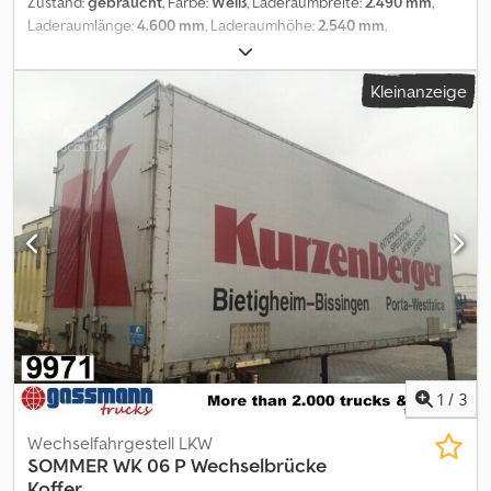
Zustand:
gebraucht
, Farbe:
Weiß
, Laderaumbreite:
2.490 mm
,
Laderaumlänge:
4.600 mm
, Laderaumhöhe:
2.540 mm
,
Kilometerstand:
1.001 km
, Getriebetyp:
Sonstige
, Fahrerkabine:
Sonstige
, Fahrzeugstandort: Bovenden, Portaltüren Aufbau:
Kleinanzeige
NEUWERTIG! MEHRFACH VORHANDEN! Der hier aufgebaute
Abrollrahmen mit Koffer hat eine Gesamtlänge von ca. 4950mm &
Höhe von ca. 2800mm! Die Gesamthöhe auf einem Atego City-
Abroller beträgt ca. 3880mm! Demontage von einem Iveco 75E17
Radstand 3690mm, Rahmenbreite 840mm, mehrere Koffer von 4-
7m Länge am Lager, Abrollrahmen City oder Standart gegen ca.
2.000,- EUR Aufpreis verfügbar! In verschiedenen Maßen
erhältlich. ZUBEHÖRANGABEN OHNE GEWÄHR, Änderungen,
Zwischenverkauf und Irrtümer vorbehalten! Dcedoi Rrt Nspfx
Aipek - .
1
/
3
Wechselfahrgestell LKW
SOMMER
WK 06 P Wechselbrücke
Koffer