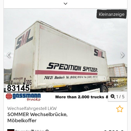
Getriebetyp:
Sonstige
, Laderaumlänge:
7.300 mm
,
Laderaumbreite:
2.430 mm
, Laderaumhöhe:
2.680 mm
, Baujahr:
Kleinanzeige
1996
, Fahrzeugstandort: Bovenden, Portaltüren Aufbau:
Möbelkoffer Wechselaufbau, 40x VORHANDEN! Bj. 1978 - 2001
ZUBEHÖRANGABEN OHNE GEWÄHR, Änderungen,
Zwischenverkauf und Irrtümer vorbehalten! - . Djdei Rly Rjpfx
Aipsck
1
/
5
Wechselfahrgestell LKW
SOMMER
Wechselbrücke,
Möbelkoffer