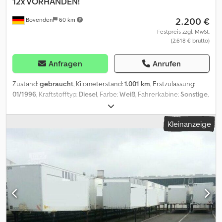
12x VORHANDEN!
2.200 €
Bovenden
60 km
Festpreis zzgl. MwSt.
(2.618 € brutto)
Anfragen
Anrufen
Zustand:
gebraucht
, Kilometerstand:
1.001 km
, Erstzulassung:
01/1996
, Kraftstofftyp:
Diesel
, Farbe:
Weiß
, Fahrerkabine:
Sonstige
,
Getriebetyp:
Sonstige
, Laderaumlänge:
7.300 mm
,
Laderaumbreite:
2.430 mm
, Laderaumhöhe:
2.680 mm
, Baujahr:
Kleinanzeige
1996
, Fahrzeugstandort: Bovenden, Portaltüren Aufbau:
Möbelkoffer ZUBEHÖRANGABEN OHNE GEWÄHR, Änderungen,
Zwischenverkauf und Irrtümer vorbehalten! Dcodpfji Nw H Iox
Aipjk - .