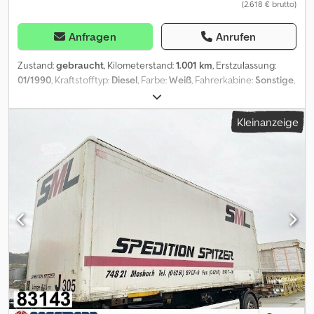
(2.618 € brutto)
Anfragen
Anrufen
Zustand:
gebraucht
, Kilometerstand:
1.001 km
, Erstzulassung:
01/1990
, Kraftstofftyp:
Diesel
, Farbe:
Weiß
, Fahrerkabine:
Sonstige
,
Getriebetyp:
Sonstige
, Laderaumlänge:
6.900 mm
,
Laderaumbreite:
2.430 mm
, Laderaumhöhe:
2.420 mm
, Baujahr:
Kleinanzeige
1990
, Fahrzeugstandort: Bovenden, Portaltüren Aufbau:
Möbelkoffer Kunde 53615 statt Wechselbrücke 76730
Bestellschein B207314 FZ Angezahlt 10.000,-Euro
ZUBEHÖRANGABEN OHNE GEWÄHR, Änderungen,
Zwischenverkauf und Irrtümer vorbehalten! - . Dsdpfx Aiei
Rmlmopock