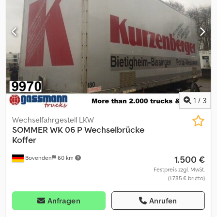
Bovenden, 3-Achsen, SAF-Achsen, luftgefedert, 1.Achse liftbar,
Heben+Senken, ABS (Antiblockiersystem), Portaltüren,
Verzurrösen, Staukasten Aufbau: Kleiderkoffer, Schlüssellowände,
Kleiderstangen vorhanden ! Lichtdach Der Auflieger befindet
sich aktuell in der Vermietung kann aber jederzeit besichtigt
werden! ZUBEHÖRANGABEN OHNE GEWÄHR, Änderungen,
Zwischenverkauf und Irrtümer vorbehalten! Dcsdjvhgxqjpfx Aipjk
- .
1
/
3
Wechselfahrgestell LKW
SOMMER
WK 06 P Wechselbrücke
Koffer
1.500 €
Bovenden
60 km
Festpreis zzgl. MwSt.
(1.785 € brutto)
Anfragen
Anrufen