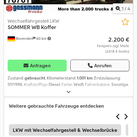
1
/
4
Wechselfahrgestell LKW
SOMMER
WB Koffer
2.200 €
Bovenden
60 km
Festpreis zzgl. MwSt.
(2.618 € brutto)
Anfragen
Anrufen
Zustand:
gebraucht
, Kilometerstand:
1.001 km
, Erstzulassung:
01/1996
, Kraftstofftyp:
Diesel
, Farbe:
Weiß
, Fahrerkabine:
Sonstige
,
Getriebetyp:
Sonstige
, Laderaumlänge:
7.300 mm
,
Laderaumbreite:
2.430 mm
, Laderaumhöhe:
2.630 mm
, Baujahr:
1996
, Fahrzeugstandort: Bovenden, Portaltüren Dsdpfx Aei Rqb
Weitere gebrauchte Fahrzeuge entdecken
Ioipjck Aufbau: Möbelkoffer Eigengewicht: 2650kg
ZUBEHÖRANGABEN OHNE GEWÄHR, Änderungen,
Zwischenverkauf und Irrtümer vorbehalten! - .
r
LKW mit Wechselfahrgestell & Wechselbrücke
So