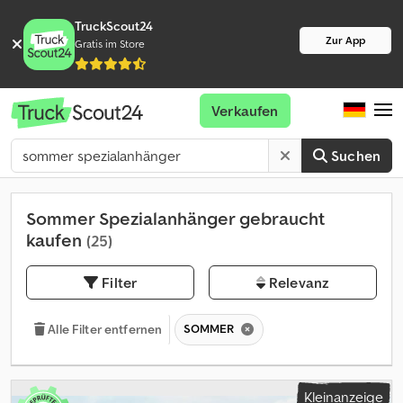
TruckScout24
Zur App
Gratis im Store
Verkaufen
Suchen
Sommer Spezialanhänger gebraucht
kaufen
(25)
Filter
Relevanz
SOMMER
Alle Filter entfernen
Kleinanzeige