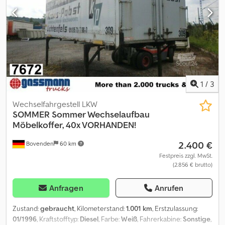
Aufbau: Ladelift M.Ronig ca. 1000kg Hublast,Zwischenboden bei
1.740 mm ZUBEHÖRANGABEN OHNE GEWÄHR, Änderungen,
Zwischenverkauf und Irrtümer vorbehalten! - .
1
/
3
Wechselfahrgestell LKW
SOMMER
Sommer Wechselaufbau
Möbelkoffer, 40x VORHANDEN!
2.400 €
Bovenden
60 km
Festpreis zzgl. MwSt.
(2.856 € brutto)
Anfragen
Anrufen
Zustand:
gebraucht
, Kilometerstand:
1.001 km
, Erstzulassung:
01/1996
, Kraftstofftyp:
Diesel
, Farbe:
Weiß
, Fahrerkabine:
Sonstige
,