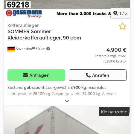
1
/
3
Kofferauflieger
SOMMER
Sommer
Kleiderkofferauflieger, 90 cbm
4.900 €
Bovenden
60 km
Festpreis zzgl. MwSt.
(5.831 € brutto)
Anfragen
Anrufen
Zustand:
gebraucht
, Leergewicht:
7.900 kg
, maximales
Ladegewicht:
26.100 kg
, Gesamtgewicht:
34.000 kg
, Achsen-
Konfiguration:
3 Achsen
, Erstzulassung:
01/1999
, Laderaumlänge:
13.400 mm
, Laderaumbreite:
2.480 mm
, Laderaumhöhe:
2.700
Kleinanzeige
mm
, Laderaumvolumen:
90 m³
, Gesamtlänge:
2.550 mm
,
Gesamtbreite:
4.000 mm
, Federung:
Luft
, Reifengröße:
385 / 65 R
22,5
, Farbe:
Rot
, Kilometerstand:
1.001 km
, Getriebetyp:
Sonstige
,
Fahrerkabine:
Sonstige
, Ausstattung:
ABS
, Fahrzeugstandort: