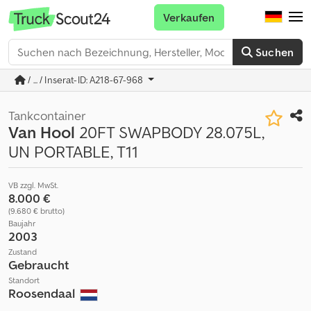
Verkaufen
Suchen
/ ... / Inserat-ID: A218-67-968
Tankcontainer
Van Hool
20FT SWAPBODY 28.075L,
UN PORTABLE, T11
VB zzgl. MwSt.
8.000 €
(9.680 € brutto)
Baujahr
2003
Zustand
Gebraucht
Standort
Roosendaal