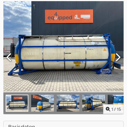
1
/
15
Basisdaten