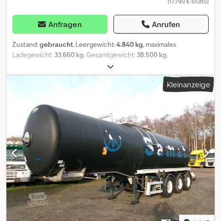
(17.790 € brutto)
Anfragen
Anrufen
Zustand:
gebraucht
, Leergewicht:
4.840 kg
, maximales
Ladegewicht:
33.660 kg
, Gesamtgewicht:
38.500 kg
,
Erstzulassung:
04/1991
, Federung:
Sonstige
, Reifengröße:
385/65
R22,5 160J
, Farbe:
Beige
, Getriebetyp:
Sonstige
,
Kleinanzeige
Vorderreifengröße:
385/65 R22,5 160J
, Hinterreifengröße:
385/65
R22,5 160J
, Fahrerkabine:
Sonstige
, Emissionsklasse:
keine
,
Ausstattung:
ABS, Druckluftbremse
, Ansprechpartner Verkauf:
Frank Rau / Russian / English / German - Bachar Ibrahim / Arabic /
English / German - Zulassungsservice, HU/SP/UVV, Überführung
zum Hafen Grundfarbe: beige Extras in der Ausstattung ABS,
Druckluftbremse, Luftfederung, Preis auf Anfrage (Mobile)
Aufbautyp: Feldbinder Lebensmittel Tank Container 26500 L 2
Kammern Heizung 20ft Chassis Edelstahl Djdpsxvhq Tjfx Ai Sekr
Containerchassis Bj. 1991 für Tankcontainer Trommelbremse
Zustand normal Irrtümer vorbehalten.