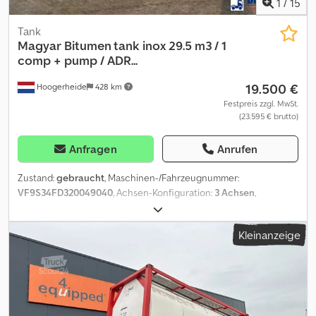
1
/
15
Tank
Magyar
Bitumen tank inox 29.5 m3 / 1
comp + pump / ADR...
19.500 €
Hoogerheide
428 km
Festpreis zzgl. MwSt.
(23.595 € brutto)
Anfragen
Anrufen
Zustand:
gebraucht
, Maschinen-/Fahrzeugnummer:
VF9S34FD320049040
, Achsen-Konfiguration:
3 Achsen
,
Erstzulassung:
05/2002
, Gesamtlänge:
10.650 mm
, Gesamtbreite:
2.550 mm
, Gesamthöhe:
3.650 mm
, Federung:
Luft
, Reifengröße:
Kleinanzeige
385/65 R22.5
, Farbe:
Sonstige
, Baujahr:
2002
, Tank Tankmaterial:
Inox Materialcode: Z7CN 18.09 Pumpe: ✓ Isoliert: ✓ Inhalt Fächer
(Liter): Net: 29593 // Nominal: 30000 Anzahl der Fächer: 1 Inhalt
(Liter): Net: 29593 // Nominal: 30000 Bitumen: ✓ Prüfdruck: 0.5 bar
Maximale Arbeitsbelastung: 0.1 bar Wandstärke: 3 mm Kraftstoff: ✓
Struktur Tellerhöhe: 120 cm Adr Adr: ✓ ADR-Klassen: FL, AT (3, 9)