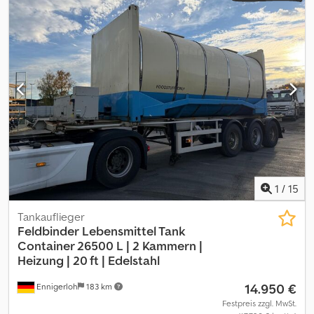
1
/
15
Tankauflieger
Feldbinder
Lebensmittel Tank
Container 26500 L | 2 Kammern |
Heizung | 20 ft | Edelstahl
14.950 €
Ennigerloh
183 km
Festpreis zzgl. MwSt.