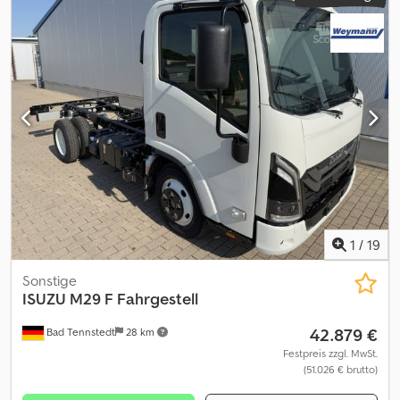
1
/
19
Sonstige
ISUZU
M29 F Fahrgestell
42.879 €
Bad Tennstedt
28 km
Festpreis zzgl. MwSt.
(51.026 € brutto)