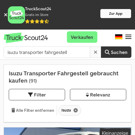
TruckScout24
Zur App
Gratis im Store
Verkaufen
Suchen
Isuzu Transporter Fahrgestell gebraucht
kaufen
(91)
Filter
Relevanz
Isuzu
Alle Filter entfernen
Kleinanzeige