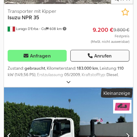
Transporter mit Kipper
Isuzu
NPR 35
9.200 €
Lurago D'Erba - Co
608 km
9.800 €
Festpreis
(MwSt. nicht ausweisbar)
Anfragen
Anrufen
Zustand:
gebraucht
, Kilometerstand:
183.000 km
, Leistung:
110
kW (149,56 PS)
, Erstzulassung:
05/2009
, Kraftstofftyp:
Diesel
,
maximales Ladegewicht:
520 kg
, Gesamtgewicht:
3.500 kg
, Farbe:
Weiß
, Getriebetyp:
mechanisch
, Emissionsklasse:
Euro4
, Anzahl
Kleinanzeige
der Sitzplätze:
3
, Laderaumlänge:
4.300 mm
, Laderaumbreite:
2.200 mm
, Baujahr:
2009
, -Gebrauchter LKW: Isuzu NPR 35 Kipper.
-Erstzulassung: Mai 2009, Motor: 3.0 td 150 PS, Euro 4,
Kilometerstand: 183.000 (Kilometerzähler nicht funktionsfähig). -
Zulässiges Gesamtgewicht: 35 Q, Nutzlast: 5,2 Q, hinten
Zwillingsbereifung, verstärkte Blattfedern hinten. -Aufbau:
Dreiseitiger Kipper mit den Abmessungen 4300 x 2200 mm, mit