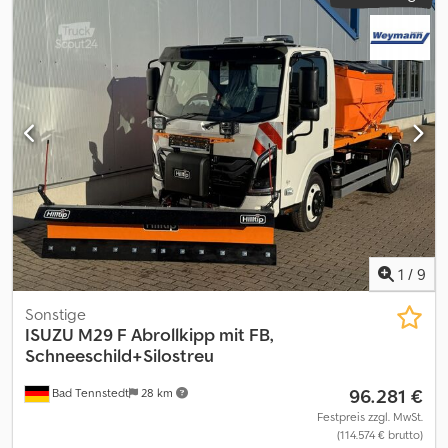
Arbeitsscheinwerfer 1 St. Zusatzscheinwerfer Rahmen der
Euro6
, Bremsen:
Retarder
, Reifengröße:
235/75 R17.5
,
hinteren Lampenabdeckung Bei uns gibt es keine versteckten
Gesamtlänge:
7.720 mm
, Gesamtbreite:
2.320 mm
, Gesamthöhe:
Zahlungen: - Überführungskosten 0, - Dokumente 0, - erste
3.330 mm
, Ausstattung:
ABS, Klimaanlage, Standheizung,
Inspektion 0,- Finanzierung oder Leasing WEITERE
Traktionskontrolle
, Überlandbus - Isuzu Turquoise Technische
INFORMATIONEN: Premium Kfz Outlet GmbH Fichtenhöhe 3 02829
Daten: - Erstzulassung: 2018 - km: 228.353 - Sitzplätze: 40 - Euro:
Schöpstal OT Ebersbach Deutschland Wir stehen zu Ihrer
Euro 6 - Kraftstoff: Diesel - Getriebe: Schaltgetriebe - Leistung:
Verfügung: ONLINE VERKAUF wir sprechen deutsch we speak
140 kW (190 CV/HP) - Länge: 7.72 m - Achsen: 2 - Motor: Isuzu
English говорим по русски mówimy po polsku
Ausstattung: - Klimaanlage - ABS - ASR - Retarder -
Sicherheitsgurte - Gardinen - CD-Player - Standheizung
Dcodszrruhopfx Abxjk Verkauft von Fleequid, dem europäischen
Marktplatz für gebrauchte Busse.
1
/
9
Sonstige
ISUZU
M29 F Abrollkipp mit FB,
Schneeschild+Silostreu
96.281 €
Bad Tennstedt
28 km
Festpreis zzgl. MwSt.
(114.574 € brutto)