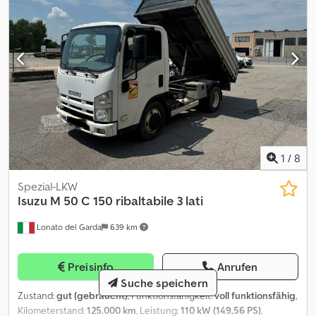
Lkw, Anhänger und Abrollsysteme. Über 50 Fahrzeuge und mehr
als 150 Container, mit und ohne Kran, sofort verfügbar. Irrtum und
Zwischenverkauf vorbehalten. Aufgrund der Vielzahl der
Anzeigen und Details bittet Aurora, die Richtigkeit der
angegebenen Daten mit dem Verkaufspersonal zu überprüfen.
1
/
8
Spezial-LKW
Isuzu
M 50 C 150 ribaltabile 3 lati
Lonato del Garda
639 km
Preisinfo
Anrufen
Suche speichern
Zustand:
gut (gebraucht)
, Funktionsfähigkeit:
voll funktionsfähig
,
Kilometerstand:
125.000 km
, Leistung:
110 kW (149,56 PS)
,