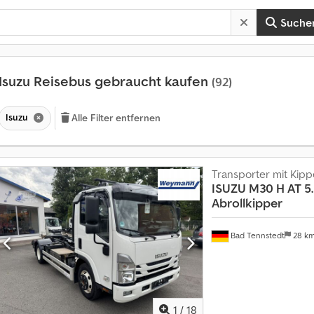
Suche
Isuzu Reisebus gebraucht kaufen
(92)
Isuzu
Alle Filter entfernen
Transporter mit Kipp
ISUZU
M30 H AT 5.
Abrollkipper
Bad Tennstedt
28 k
1
/
18