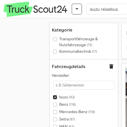
Kategorie
Transportfahrzeuge &
Nutzfahrzeuge
(75)
Kommunaltechnik
(17)
Fahrzeugdetails
Hersteller:
Isuzu
(92)
Benz
(118)
Mercedes-Benz
(118)
Setra
(97)
MAN
(67)