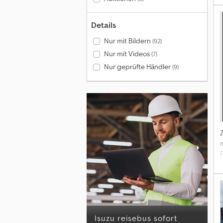
Details
Nur mit Bildern
(92)
Nur mit Videos
(7)
Nur geprüfte Händler
(9)
F
e
A
F
S
(
isuzu reisebus sofort