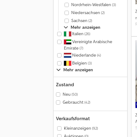
Nordrhein-Westfalen
(3)
Niedersachsen
(2)
Sachsen
(2)
Mehr anzeigen
Italien
(26)
T
Vereinigte Arabische
Emirate
(7)
Niederlande
(4)
Belgien
(3)
Mehr anzeigen
R
Zustand
Neu
(50)
Gebraucht
(42)
Verkaufsformat
D
Kleinanzeigen
(92)
u
Auktionen
(0)