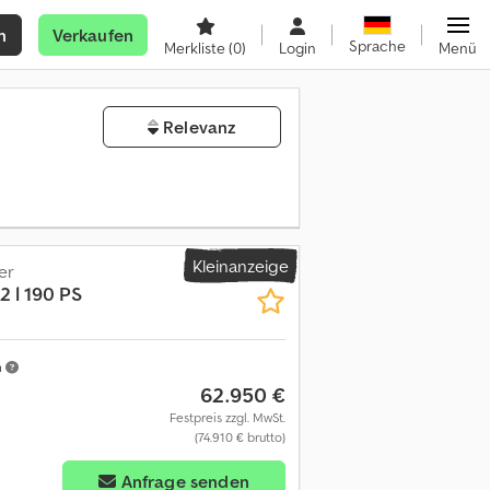
n
Verkaufen
Sprache
Merkliste
(0)
Login
Menü
Relevanz
Kleinanzeige
er
2 l 190 PS
m
62.950 €
Festpreis zzgl. MwSt.
(74.910 € brutto)
Anfrage senden