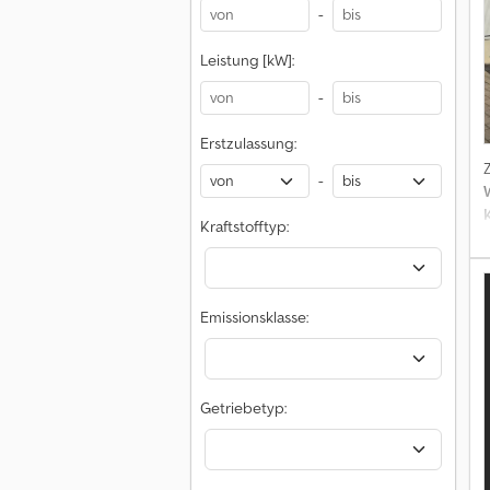
-
w
Leistung [kW]:
5
-
m
Erstzulassung:
-
Kraftstofftyp:
S
F
G
Emissionsklasse:
u
Getriebetyp:
A