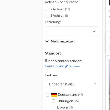
Achsen-Konfiguration:
2 Achsen
(47)
K
3 Achsen
(1)
Federung:
Mehr anzeigen
c
rollkipper
Mercedes Benz Abrollkipper
Daf Cf
i
Standort
T
Ihr erkannter Standort:
Deutschland
(ändern)
Umkreis:
A
Unbegrenzt
(92)
5
Deutschland
(47)
Thüringen
(25)
Bayern
(11)