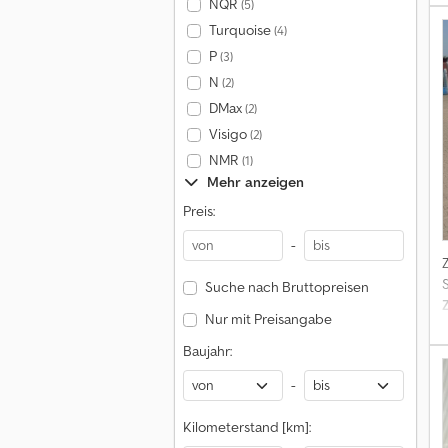
NQR
(5)
E
Turquoise
(4)
P
(3)
N
(2)
DMax
(2)
S
Visigo
(2)
NMR
(1)
Mehr anzeigen
Preis:
-
S
Suche nach Bruttopreisen
D
Nur mit Preisangabe
u
T
Baujahr:
-
Kilometerstand [km]: