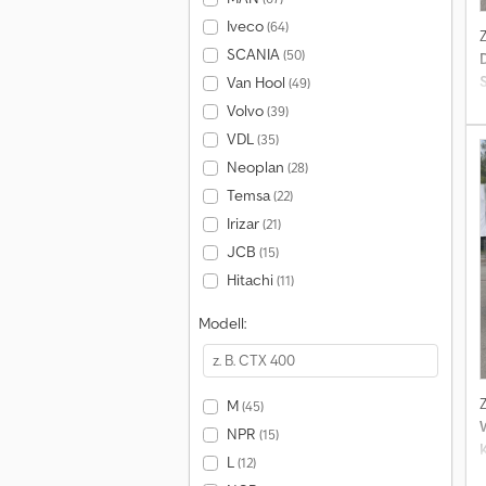
Iveco
(64)
SCANIA
(50)
Van Hool
(49)
Volvo
(39)
VDL
(35)
Neoplan
(28)
Temsa
(22)
Irizar
(21)
u
JCB
(15)
Hitachi
(11)
u
Modell:
W
M
(45)
(
NPR
(15)
g
L
(12)