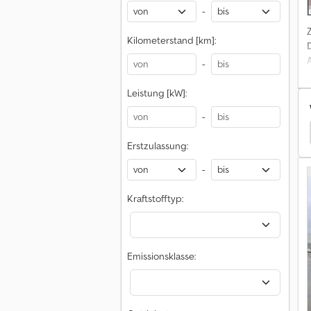
-
Kilometerstand [km]:
-
Leistung [kW]:
-
E
Erstzulassung:
-
Kraftstofftyp:
Emissionsklasse: