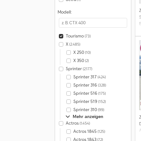
Modell:
S
Tourismo
(73)
X
(2.485)
X 250
(10)
X 350
(2)
Sprinter
(2.177)
Sprinter 317
(424)
Sprinter 316
(328)
Sprinter 516
(175)
Sprinter 519
(152)
Sprinter 310
(99)
Mehr anzeigen
Actros
(1.454)
Actros 1845
(125)
Actros 1843
(72)