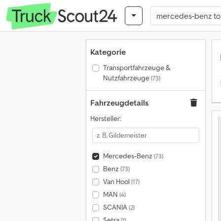
Kategorie
Transportfahrzeuge &
Nutzfahrzeuge
(73)
Fahrzeugdetails
Hersteller:
Mercedes-Benz
(73)
Benz
(73)
Van Hool
(17)
MAN
(4)
SCANIA
(2)
Setra
(1)