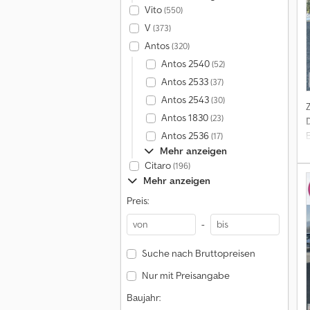
Vito
(550)
V
(373)
Antos
(320)
Antos 2540
(52)
Antos 2533
(37)
Antos 2543
(30)
Antos 1830
(23)
Antos 2536
(17)
Mehr anzeigen
Citaro
(196)
Mehr anzeigen
Preis:
-
Suche nach Bruttopreisen
Nur mit Preisangabe
Baujahr: