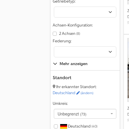
Getriebetyp:
Achsen-Konfiguration:
2 Achsen
(8)
U
Federung:
P
Mehr anzeigen
p
Standort
Ihr erkannter Standort:
Deutschland
(ändern)
Umkreis:
Unbegrenzt
(73)
Deutschland
(40)