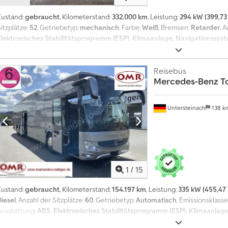
Zustand:
gebraucht
, Kilometerstand:
332.000 km
, Leistung:
294 kW (399,73
itzplätze:
52
, Getriebetyp:
mechanisch
, Farbe:
Weiß
, Bremsen:
Retarder
, 
Elektronisches Stabilitätsprogramm (ESP), Klimaanlage, Navigationssyst
gepflegtes Fahrzeug erster Hand Chjdpfezri Avox Akcsa
Reisebus
Mercedes-Benz
T
Untersteinach
138 
1
/
15
Zustand:
gebraucht
, Kilometerstand:
154.197 km
, Leistung:
335 kW (455,47 
Diesel
, Anzahl der Sitzplätze:
60
, Getriebetyp:
Automatisch
, Emissionsklasse
Ausstattung:
ABS, Elektronisches Stabilitätsprogramm (ESP), Klimaanlag
Tempomat, Traktionskontrolle, Wegfahrsperre, Zentralverriegelung
, = W