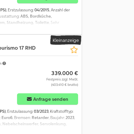
 PS)
, Erstzulassung:
04/2015
, Anzahl der
Ausstattung:
ABS, Bordküche,
em, Standheizung, Toilette
, Sehr
Kleinanzeige
ourismo 17 RHD
km
339.000 €
Festpreis zzgl. MwSt.
(403.410 € brutto)
Anfrage senden
PS)
, Erstzulassung:
03/2023
, Kraftstofftyp:
:
Euro6
, Bremsen:
Retarder
, Baujahr:
2023
,
e, Nebelscheinwerfer, Servolenkung,
eitere Optionen und Zubehör = - Adaptive