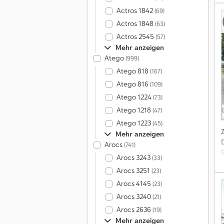
Actros 1842
(69)
Actros 1848
(63)
Actros 2545
(57)
Mehr anzeigen
S
Atego
(999)
Atego 818
(167)
Atego 816
(109)
Atego 1224
(73)
Atego 1218
(47)
Atego 1223
(45)
Z
Mehr anzeigen
Arocs
(741)
Arocs 3243
(33)
Arocs 3251
(23)
Arocs 4145
(23)
Arocs 3240
(21)
Arocs 2636
(19)
Mehr anzeigen