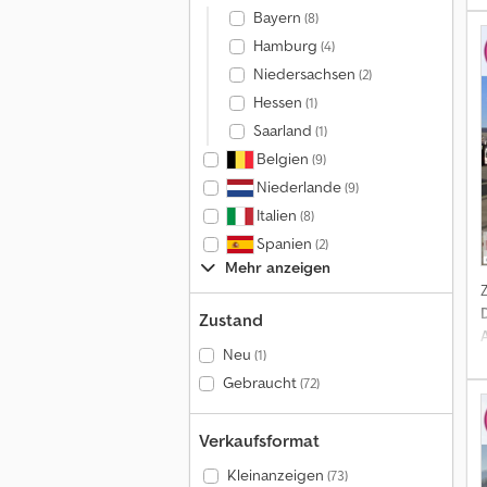
Bayern
(8)
U
Hamburg
(4)
Niedersachsen
(2)
Hessen
(1)
P
Saarland
(1)
Belgien
(9)
p
Niederlande
(9)
Italien
(8)
Spanien
(2)
Mehr anzeigen
Zustand
Neu
(1)
Gebraucht
(72)
Verkaufsformat
Kleinanzeigen
(73)