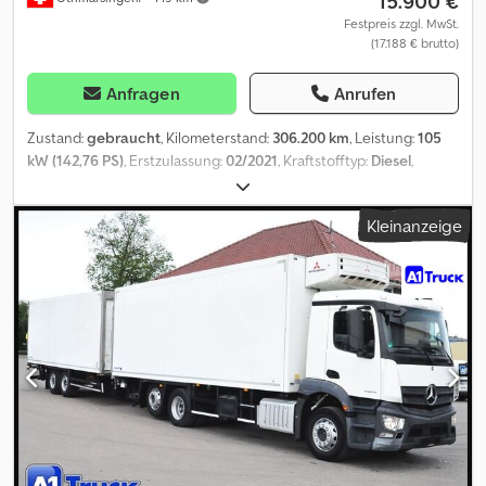
15.900 €
Festpreis zzgl. MwSt.
(17.188 € brutto)
Anfragen
Anrufen
Zustand:
gebraucht
, Kilometerstand:
306.200 km
, Leistung:
105
kW (142,76 PS)
, Erstzulassung:
02/2021
, Kraftstofftyp:
Diesel
,
Gesamtgewicht:
3.500 kg
, Getriebetyp:
mechanisch
,
Emissionsklasse:
Euro6
, Ausstattung:
Rußfilter
, - Klima-
Kleinanzeige
Handschaltung- Pharamaufbau&nbsp,- HecktüreFederung:
Dcjdpfxex Dzrgj Apcok Blattfederung