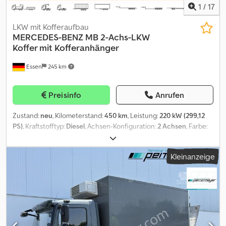
1
/
17
LKW mit Kofferaufbau
MERCEDES-BENZ
MB 2-Achs-LKW
Koffer mit Kofferanhänger
Essen
245 km
Preisinfo
Anrufen
Zustand:
neu
, Kilometerstand:
450 km
, Leistung:
220 kW (299,12
PS)
, Kraftstofftyp:
Diesel
, Achsen-Konfiguration:
2 Achsen
, Farbe:
Rot
, Getriebetyp:
Automatisch
, Emissionsklasse:
Euro6
, Baujahr:
2025
, Ausstattung:
ABS
, Unseren kompletten Fahrzeugbestand
Kleinanzeige
mit sofort und kurzfristig verfügbaren Fahrzeugen finden Sie auf
unserer Website Auszug aus der Ausstattung. Komplette
Ausstattung auf Anfrage. * Motorwagen mit Campana Safe 2020-
Aufbau und passendem und Campana Safe-Durchladeanhänger
(Aufbauten Baujahr 2019) * Stahlkonstruktionen in komplett
verzinkter Ausführung, zum verdeckten Transport von jeweils 2
PKW, 2 SUV oder einem Transporter-Kastenwagen * Stapelbühne