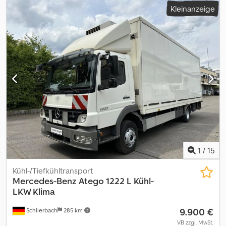
Kleinanzeige
1
/
15
Kühl-/Tiefkühltransport
Mercedes-Benz
Atego 1222 L Kühl-
LKW Klima
9.900 €
Schlierbach
285 km
VB zzgl. MwSt.