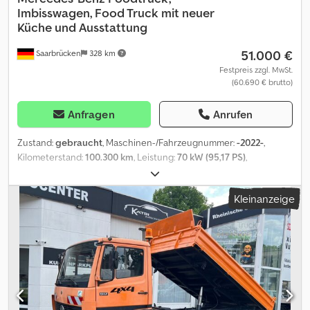
Imbisswagen, Food Truck mit neuer
Küche und Ausstattung
51.000 €
Saarbrücken
328 km
Festpreis zzgl. MwSt.
(60.690 € brutto)
Anfragen
Anrufen
Zustand:
gebraucht
, Maschinen-/Fahrzeugnummer:
-2022-
,
Kilometerstand:
100.300 km
, Leistung:
70 kW (95,17 PS)
,
Erstzulassung:
07/2013
, Kraftstofftyp:
Diesel
, Gesamtgewicht:
3.500 kg
, Farbe:
Weiß
, Getriebetyp:
Automatisch
, Anzahl der
Kleinanzeige
Sitzplätze:
2
, Fahrzeugbeschreibung Vollausgestatteter Food
Truck mit neuer Küche Wir bieten flexible Mietkauf- und
Leasingmöglichkeiten an. Bitte sprechen Sie uns an.
Fahrzeugbeschreibung Gebrauchtwagen mit neuer
unbenutzter Küche! Die Küche wurde mit viel Liebe zum Detail
gebaut. Wir haben uns zur Aufgabe gemacht, neue und
gebrauchte Fahrzeuge normgerecht in Foodtrucks umzubauen.
Heute können wir mit Stolz sagen, dass unsere jahrelange