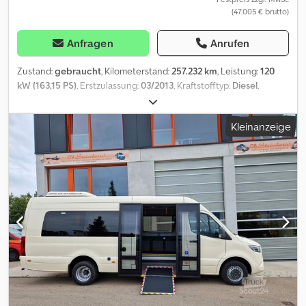
(47.005 € brutto)
Anfragen
Anrufen
Zustand:
gebraucht
, Kilometerstand:
257.232 km
, Leistung:
120
kW (163,15 PS)
, Erstzulassung:
03/2013
, Kraftstofftyp:
Diesel
,
Gesamtgewicht:
4.600 kg
, nächste Prüfung (TÜV):
08/2028
, Farbe:
Weiß
, Getriebetyp:
mechanisch
, Baujahr:
2013
, Ausstattung:
Kleinanzeige
Klimaanlage
, Interne Fahrzeugnr.: G300109 Ab sofort zur
Verfügung auf unserem Hof in Kaufungen Mehr INFO unter: *
Golec Nutzfahrzeuge GmbH (Deutsch, English, Bulgarisch,
Russisch) * Viktoria Sologubova (Polnisch, Russisch, Ukrainisch,
English) Kanalinspektionsfahrzeug RCA proline mit
Satelliteninspektionsanlage Fahrzeugmerkmale: - Mercedes-
Benz Sprinter 516 CDI, Kastenwagen, Farbe: weiss - Erstzulassung:
2013, Zulassung als selbstfahrende Arbeitsmaschine, grünes KZ -
Radstand: 4025 mm - Gesamtgewicht: 4.600 kg - Motorleistung:
160 PS - Vorderachse verstärkt (Feder + Dämpfer) - Stabilisator
Vorderachse verstärkt - Stabilisator Hinterachse unter Rahmen -
Stoßdämpfer verstärkt - Dach und Rückwandtüren hohe
Ausführung - Warmluft-Zusatzheizung - Rundumkennleuchte