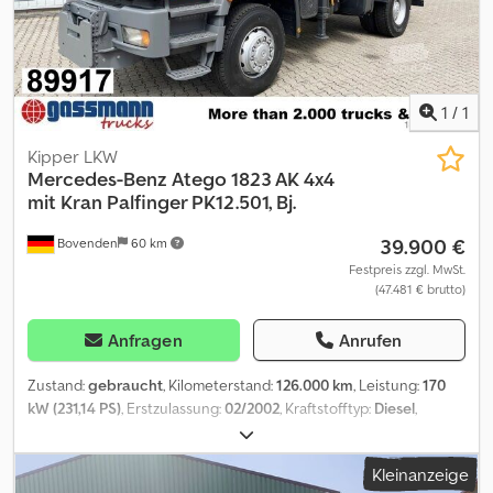
can only be driven in low range, dashboard damaged, cab has rust
damage (see photos). Further data and additional photos
available upon request. This description does not constitute a
binding offer and may contain errors. No guarantee on all details.
1
/
1
Kipper LKW
Mercedes-Benz
Atego 1823 AK 4x4
mit Kran Palfinger PK12.501, Bj.
39.900 €
Bovenden
60 km
Festpreis zzgl. MwSt.
(47.481 € brutto)
Anfragen
Anrufen
Zustand:
gebraucht
, Kilometerstand:
126.000 km
, Leistung:
170
kW (231,14 PS)
, Erstzulassung:
02/2002
, Kraftstofftyp:
Diesel
,
Leergewicht:
10.500 kg
, maximales Ladegewicht:
7.500 kg
,
Gesamtgewicht:
18.000 kg
, Achsen-Konfiguration:
4x4
, Radstand:
Kleinanzeige
3.900 mm
, Bremsen:
Konstantdrossel
, Farbe:
Orange
,