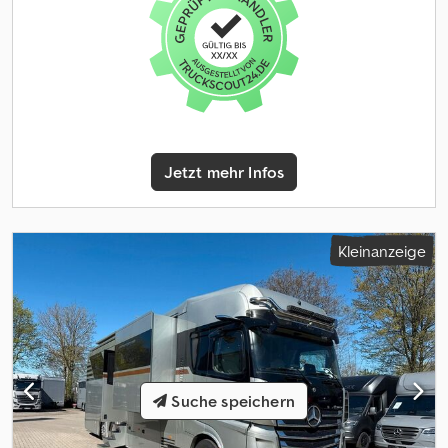
Ziegler,Motor 6 Zylinder OM 352, Höchstgeschwindigkeit 89 km/h
ZUBEHÖRANGABEN OHNE GEWÄHR, Änderungen,
Zwischenverkauf und Irrtümer vorbehalten! Dsdpsvhhf Sjfx
Apcjck - .
Jetzt mehr Infos
Kleinanzeige
Suche speichern