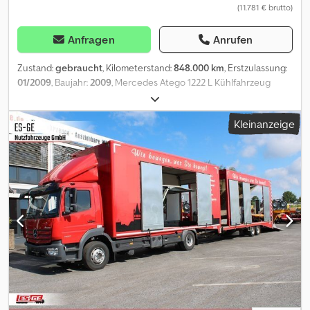
(11.781 € brutto)
Anfragen
Anrufen
Zustand:
gebraucht
, Kilometerstand:
848.000 km
, Erstzulassung:
01/2009
, Baujahr:
2009
, Mercedes Atego 1222 L Kühlfahrzeug
Frischdienst • Abgasnorm: EURO 4 • Klimaanlage • Motorbremse •
Tempomat • Automatikgetriebe • Differentialsperre • ASR-
Kleinanzeige
abschaltbar • Anfahrhilfe • Blatt-/ Luftfederung •
Scheibenbremsen • Fahrersitz luftgefedert • ZV • el. FH und
Spiegel • CD-Radio • Dachluke • Staukasten • Radstand: 4.800 mm •
GG. : 11.990 kg • Leergewicht: 7.100 kg • Nutzlast: 4.890 kg! •
Bereifung: 245/70 R17.5 auf Stahlfelgen Dcedpfx Apewmpf Ascsk •
Aufbaumaße: 7.200 x 2.460 x 2.20 m (LxBxH) Aufbau: • Thermo King
V400 Max Kühlmaschine • TEHA Ladebordwand 1.500 kg; stehend •
mehrere ALU-Zurrleisten / Lochschienen seitlich •
Kunstoffboden ! Beschädigung am Koffer in Fahrtrichtung rechts
oben (siehe Bilder) !! - HU / TÜV: Sept. 2023 ; auf Wunsch und gg.
Aufpreis: neu! -1. Hand! - deutsches Fahrzeug! Irrtümer und
Zwischenverkauf vorbehaltlich!