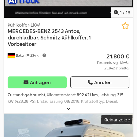
1
/
16
Kühlkoffer-LKW
MERCEDES-BENZ
2543 Antos,
durchladbar, Schmitz Kühlkoffer, 1
Vorbesitzer
21.800 €
Bakum
234 km
Festpreis zzgl. MwSt.
(25.942 € brutto)
Anfragen
Anrufen
Zustand:
gebraucht
, Kilometerstand:
892.421 km
, Leistung:
315
kW (428,28 PS)
, Erstzulassung:
08/2018
, Kraftstofftyp:
Diesel
,
Leergewicht:
1 kg
, maximales Ladegewicht:
25.999 kg
,
Gesamtgewicht:
26.000 kg
, Reifengröße:
315/70 22,5
,
Kleinanzeige
Reifenzustand:
40 %
, Achsen-Konfiguration:
6x2
, nächste Prüfung
(TÜV):
02/2027
, Farbe:
Weiß
, Fahrerkabine:
Fahrerhaus
,
Getriebetyp:
Automatisch
, Emissionsklasse:
Euro6
, Federung: