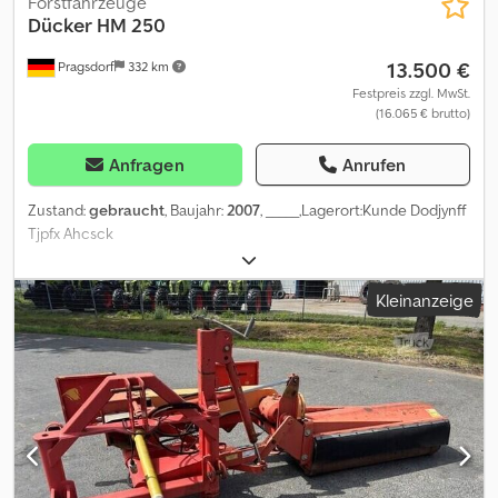
Forstfahrzeuge
Dücker
HM 250
13.500 €
Pragsdorf
332 km
Festpreis zzgl. MwSt.
(16.065 € brutto)
Anfragen
Anrufen
Zustand:
gebraucht
, Baujahr:
2007
, _____,Lagerort:Kunde Dodjynff
Tjpfx Ahcsck
Kleinanzeige