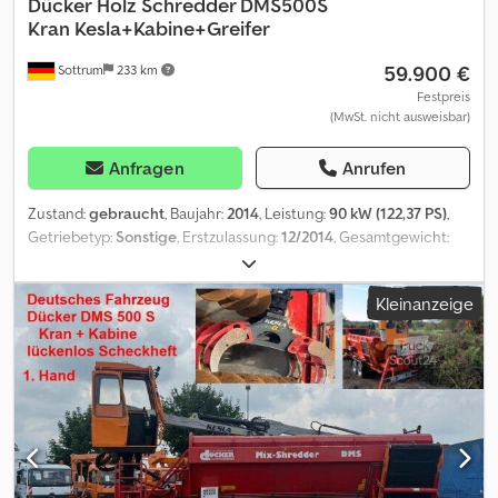
Dücker
Holz Schredder DMS500S
Kran Kesla+Kabine+Greifer
59.900 €
Sottrum
233 km
Festpreis
(MwSt. nicht ausweisbar)
Anfragen
Anrufen
Zustand:
gebraucht
, Baujahr:
2014
, Leistung:
90 kW (122,37 PS)
,
Getriebetyp:
Sonstige
, Erstzulassung:
12/2014
, Gesamtgewicht:
12.000 kg
, Leergewicht:
9.210 kg
, maximales Ladegewicht:
2.790
kg
, Fahrerkabine:
Sonstige
, Radstand:
1.250 mm
, Ausstattung:
Kleinanzeige
Druckluftbremse, Frontzapfwelle, Kabine, Kran
, * Deutsches
Fahrzeug * 1. Hand * lückenlose Service Historie * komplette
Dokumentation für Kran und Schredder * aus kommunalen
Vorbesitz * Dücker Mix Shredder DMS 500 * Kran Kesal 204 T *
sehr seltene Ausführung mit geschützter Artbeitskabine *
arbeiten bei jedem Wetter möglich * Kranlänge 6.15 m * 1
hydraulischer Ausschub * Tragkraft von 450 - 1.150 Kg. * 5. + 6.
Steuerkreis * 2 hydraulische Abstützungen * 2
Rückführschnecken * Drehservo Finn Rotor * Greifer Kesla *