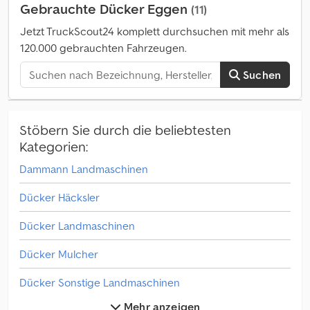
Gebrauchte Dücker Eggen
(11)
(0140) aus hochfestem Kunststoff (0150) wechselbar montiert in
der Mäherhaube (0160) 6er Kraftband (0170) anstatt der Standard
Jetzt TruckScout24 komplett durchsuchen mit mehr als
Keilriemen
120.000 gebrauchten Fahrzeugen.
Suchen
Stöbern Sie durch die beliebtesten
Kategorien:
Dammann Landmaschinen
Dücker Häcksler
Dücker Landmaschinen
Dücker Mulcher
Dücker Sonstige Landmaschinen
Mehr anzeigen