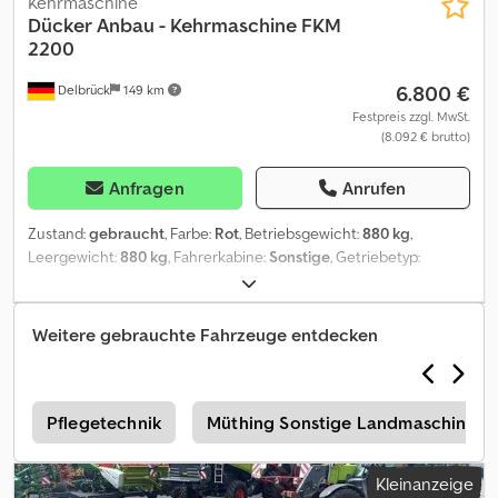
Kehrmaschine
Dücker
Anbau - Kehrmaschine FKM
2200
6.800 €
Delbrück
149 km
Festpreis zzgl. MwSt.
(8.092 € brutto)
Anfragen
Anrufen
Zustand:
gebraucht
, Farbe:
Rot
, Betriebsgewicht:
880 kg
,
Leergewicht:
880 kg
, Fahrerkabine:
Sonstige
, Getriebetyp:
Sonstige
, Emissionsklasse:
keine
, Federung:
Sonstige
,
Arbeitsbreite:
2.200 mm
, Grundfarbe: rot Extras in der
Ausstattung Schnellwechseleinrichtung Dcjdpfx Ahsxlrx Hecjk
Weitere gebrauchte Fahrzeuge entdecken
Aufbautyp: Dücker FKM 2200 Kehrmaschine aus Baujahr 2014,
hydraulischer Seitenbesen, Schmutzaufsammelwanne ca. 370 L,
Wassersprüheinrichtung mit Elektropumpe 12 V., Wassertank 200
L, Bleuchtungseinrichtung mit Warntafeln, Aufnahme für Radlader
k
Pflegetechnik
Müthing Sonstige Landmaschinen
Kramer 8115, sehr gepflegter und einsatzbereiter Zustand.
Kleinanzeige