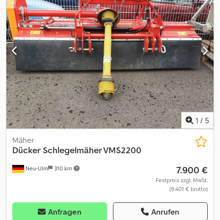
1
/
5
Mäher
Dücker
Schlegelmäher VMS2200
7.900 €
Neu-Ulm
310 km
Festpreis zzgl. MwSt.
(9.401 € brutto)
Anfragen
Anrufen