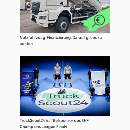
Köckerling Landmaschinen
Köckerling Scheibenegge
Niemeyer Eggen
Schaeff Eggen
Nutzfahrzeug-Finanzierung: Darauf gilt es zu
achten
Scheibenegge
Unia Eggen
Väderstadt Eggen
Weidemann Eggen
Zunhammer Eggen
TruckScout24 ist Titelsponsor des EHF
Champions League Final4