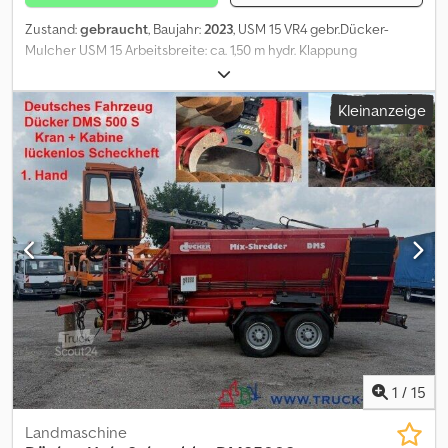
Zustand:
gebraucht
, Baujahr:
2023
, USM 15 VR4 gebr.Dücker-
Mulcher USM 15 Arbeitsbreite: ca. 1,50 m hydr. Klappung
Gelenkwelle m Freilauf hydr.Seitenverschiebung 0.60m Dcedeyp
Urlopfx Ahcjk Freischwingende Schlegel Tastrolle
Kleinanzeige
1
/
15
Landmaschine