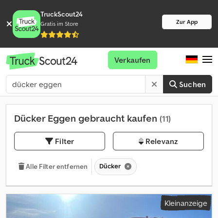
TruckScout24
Zur App
Gratis im Store
Verkaufen
Suchen
Dücker Eggen gebraucht kaufen
(11)
Filter
Relevanz
Dücker
Alle Filter entfernen
Kleinanzeige