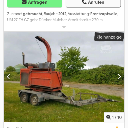
Anfragen
Anrufen
Zustand:
gebraucht
, Baujahr:
2012
, Ausstattung:
Frontzapfwelle
,
UM 27 FH G7 gebr Dücker Mulcher Arbeitsbreite 2,70 m
Zapfwellenantrieb Djdpfx Ahoy Hd Aijcjck manuelle Bedienung
Gelenkwelle Große Stützwalze freischwingende Schlegel
Kleinanzeige
Dreipunkt- Anbauvorrichtung
1
/
10