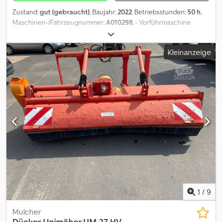
Zustand:
gut (gebraucht)
, Baujahr:
2022
, Betriebsstunden:
50 h
,
Maschinen-/Fahrzeugnummer:
A010298
, - Vorführmaschine
Dücker Schlegelmäher VMS2200 mit Zapfwellenantrieb, inkl.
Gelenkwelle mit Freilauf Dsdpfsrup Nhex Ahceck Arbeitsbreite
Kleinanzeige
2,23m Seriennummer: A010298 - 900er ZW-Trieb - Ausgerüstet
mit Flachschlegel - Anbaubock für VMS-Mäher mit 50cm
Verschiebung, Dreipunktaufnahme für Frontanbau -
Verschleißschutzeinlage für VMS2200 aus hochfestem Kunststoff,
wechselbar, montiert in der Mäherhaube Sie haben Interesse?
Sprechen Sie uns unter der Rufnummer jederzeit gerne an.
Besichtigung nach vorheriger Terminvereinbarung.
1
/
9
Mulcher
Dücker
Unimäher UM 27 HV