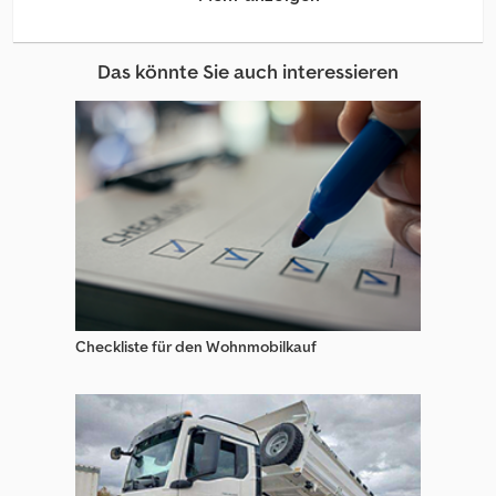
Düvelsdorf Landmaschinen
Eberhardt Landmaschinen
Das könnte Sie auch interessieren
Eberhardt Pflug
Eggen
Eicher Landmaschinen
Güttler Eggen
John Deere Eggen
Kerner Eggen
Checkliste für den Wohnmobilkauf
Knoche Eggen
Kverneland Eggen
Köckerling Eggen