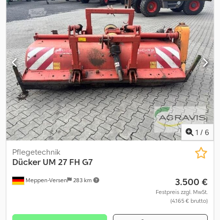
1
/
6
Pflegetechnik
Dücker
UM 27 FH G7
3.500 €
Meppen-Versen
283 km
Festpreis zzgl. MwSt.
(4.165 € brutto)