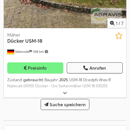
1
/
7
Mäher
Dücker
USM-18
Walsrode
198 km
Preisinfo
Anrufen
Zustand:
gebraucht
, Baujahr:
2025
, USM-18 Dcedpfx Ahex R
Nqtecek (0010) Dücker - Uni-Seitenmäher USM 18 (0020)
Walterscheid-Gelenkwelle mit Freilauf (0030) 540er Trieb (0040)
hydr. Seitenverstellung 60 cm ( 1 (0050) doppeltwirkendes
Steuergerät erforderl.) (0060) grosse Tastwalze +
Suche speichern
Mähgehäuseerhöhung (0070) Verstärkte Ausführung: Welle,
Lager, (0080) Schlegel 555 freischwingend (0090) hochfester
Verschleißkunstoff (0100) (wechselbar) in Mäherhaube montiert
(0110) Verschleißschutzhaube aus Stahl anstelle (0120) Kunstoff