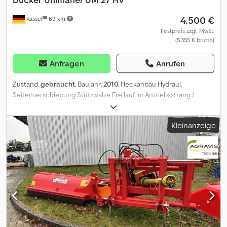
4.500 €
Kassel
69 km
Festpreis zzgl. MwSt.
(5.355 € brutto)
Anfragen
Anrufen
Zustand:
gebraucht
, Baujahr:
2010
, Heckanbau Hydraul.
Seitenverschiebung Stützwalze Freilauf im Antriebsstrang /
Gelenkwelle MWST NICHT AUSWEISBAR / Dcsdpfxsual Ucs Ahcek
Kleinanzeige