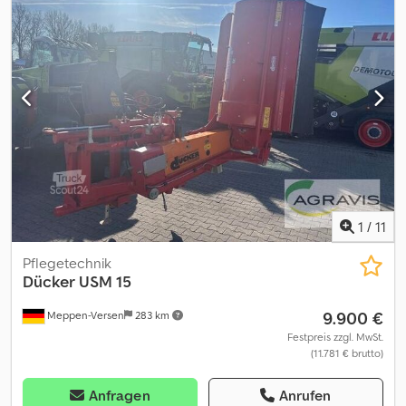
1
/
11
Pflegetechnik
Dücker
USM 15
9.900 €
Meppen-Versen
283 km
Festpreis zzgl. MwSt.
(11.781 € brutto)
Anfragen
Anrufen