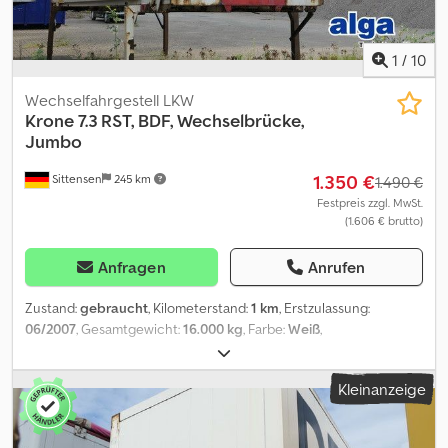
1
/
10
Wechselfahrgestell LKW
Krone
7.3 RST, BDF, Wechselbrücke,
Jumbo
1.350 €
Sittensen
245 km
1.490 €
Festpreis zzgl. MwSt.
(1.606 € brutto)
Anfragen
Anrufen
Zustand:
gebraucht
, Kilometerstand:
1 km
, Erstzulassung:
06/2007
, Gesamtgewicht:
16.000 kg
, Farbe:
Weiß
,
Laderaumvolumen:
47 m³
, Laderaumlänge:
7.300 mm
,
Laderaumbreite:
2.460 mm
, Laderaumhöhe:
2.600 mm
,
Kleinanzeige
Wechselkoffer, Rolltor am Heck, Schlüssellochwände,
Siebdruckboden, Fahrzeug kann mit Werbung beklebt und/oder
beschriftet sein Mehrfach auf Lager ! PA1524 Unser Angebot ist