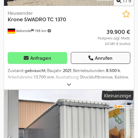
1
/
9
Heuwender
Krone
SWADRO TC 1370
39.900 €
Walsrode
198 km
Festpreis zzgl. MwSt.
(47.481 € brutto)
Anfragen
Anrufen
Zustand:
gebraucht
, Baujahr:
2021
, Betriebsstunden:
8.500 h
,
Arbeitsbreite:
13.700 mm
, Ausstattung:
Druckluftbremse, Kabine
,
SWADRO TC 1370 0010 Krone Schwader 0020 Arbeitsbreite:
10.800 - 13.700 mm 0030 Schwadbreite: ca. 1.400 - 2.600 mm*
Kleinanzeige
0040 Transportbreite ca. 2.990 mm 0050 Transporthöhe: ca. 3990
mm 0060 (ohne klappbare Zinkenarme, hydraulisch 0070
absenkbares Fahrwerk!) 0080 Gewicht ca. 5.800 kg
(Grundmaschine) 0090 Kreiseldurchmesser: Vorne: 3.600 mm,
0100 hinten: 3.300 mm 0110 4 x 13 Zinkenarme (starr) 0120 Max.
Zapfwellendrehzahl 540 U/min 0130 Leistungsbedarf ca. 59 kW (80
PS) 0140 Zweipunkt-Anbaubock (Kat II) inkl. 0150 pendelnder