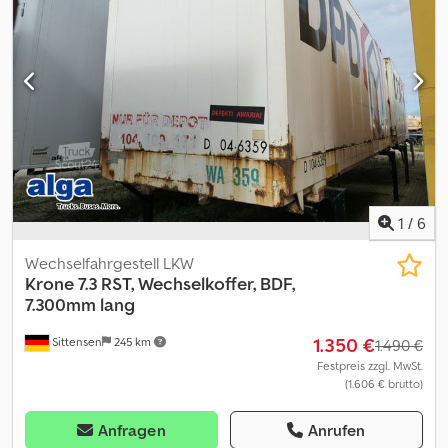
generell ohne neue TÜV-Abnahme. Falls neue TÜV-Abnahme
erwünscht, unterbreiten wir Ihnen gerne ein Angebot unserer
Partnerwerkstätten! Fahrzeug kann mit Werbung beklebt
und/oder beschriftet sein. Es gelten unsere allgemeinen Liefer-
und Zahlungsbedingungen. Gerne erstellen wir Ihnen für dieses
Objekt ein Finanzierungs- oder Leasingangebot. Credpfxoxbvv Ie
Abgef Bitte sprechen Sie uns an!
1
/
6
Wechselfahrgestell LKW
Krone
7.3 RST, Wechselkoffer, BDF,
7.300mm lang
1.350 €
Sittensen
245 km
1.490 €
Festpreis zzgl. MwSt.
(1.606 € brutto)
Anfragen
Anrufen