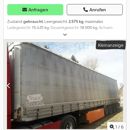
Anfragen
Anrufen
Zustand:
gebraucht
, Leergewicht:
2.575 kg
, maximales
Ladegewicht:
15.425 kg
, Gesamtgewicht:
18.000 kg
, Achsen-
Konfiguration:
2 Achsen
, Erstzulassung:
10/2015
, Federung:
Luft
,
Reifengröße:
385/65 R 22,5
, Farbe:
Sonstige
, Getriebetyp:
Kleinanzeige
Sonstige
, Vorderreifengröße:
385/65 R 22,5
, Hinterreifengröße:
385/65 R 22,5
, Fahrerkabine:
Sonstige
, Emissionsklasse:
keine
,
Ausstattung:
ABS, Druckluftbremse
, , -- Druckfehler, Irrtümer und
Änderungen vorbehalten, Muster- Bilder --, Mehr Daten unter: !,
More Details: ! Cedpfxjzr Sa Ro Abgerf
1
/
6