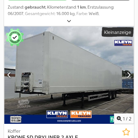
Zustand:
gebraucht
, Kilometerstand:
1 km
, Erstzulassung:
06/2007
, Gesamtgewicht:
16.000 kg
, Farbe:
Weiß
,
Laderaumvolumen:
47 m³
, Laderaumlänge:
7.300 mm
,
Laderaumbreite:
2.460 mm
, Laderaumhöhe:
2.600 mm
,
Kleinanzeige
Wechselkoffer, Rolltor am Heck, Schlüssellochwände,
Siebdruckboden, Fahrzeug kann mit Werbung beklebt und/oder
beschriftet sein PA1523 Codpfxoyg Tzge Abgerf Unser Angebot ist
generell ohne neue TÜV-Abnahme. Falls neue TÜV-Abnahme
erwünscht, unterbreiten wir Ihnen gerne ein Angebot unserer
Partnerwerkstätten! Fahrzeug kann mit Werbung beklebt
und/oder beschriftet sein. Es gelten unsere allgemeinen Liefer-
und Zahlungsbedingungen. Gerne erstellen wir Ihnen für dieses
Objekt ein Finanzierungs- oder Leasingangebot. Bitte sprechen
Sie uns an!
1
/
2
Koffer
KRONE
SD DRYLINER 2 AXLE