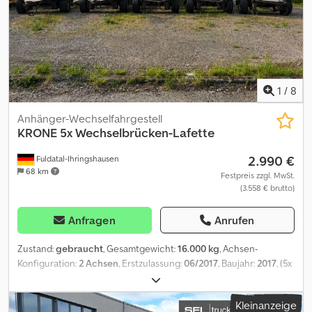
1
/
8
Anhänger-Wechselfahrgestell
KRONE
5x Wechselbrücken-Lafette
2.990 €
Fuldatal-Ihringshausen
68 km
Festpreis zzgl. MwSt.
(3.558 € brutto)
Anfragen
Anrufen
Zustand:
gebraucht
, Gesamtgewicht:
16.000 kg
, Achsen-
Konfiguration:
2 Achsen
, Erstzulassung:
06/2017
, Baujahr:
2017
, (5x
vorhanden/ 5 Units aviable) Codpfxezbwacj Abgerf Alle Angaben
ohne Gewähr.
Kleinanzeige