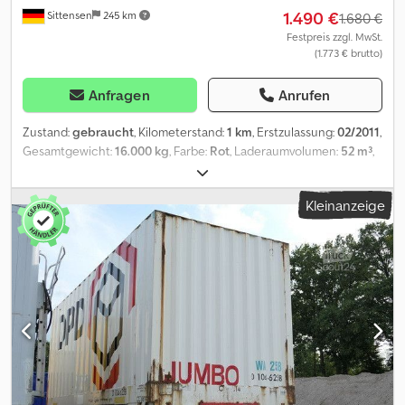
1.490 €
Sittensen
245 km
1.680 €
Festpreis zzgl. MwSt.
(1.773 € brutto)
Anfragen
Anrufen
Zustand:
gebraucht
, Kilometerstand:
1 km
, Erstzulassung:
02/2011
,
Gesamtgewicht:
16.000 kg
, Farbe:
Rot
, Laderaumvolumen:
52 m³
,
Laderaumlänge:
7.700 mm
, Laderaumbreite:
2.470 mm
,
Laderaumhöhe:
2.720 mm
, Wechselkoffer, Typ: WK 7.7 N2STGI,
Kleinanzeige
Doppelflügeltür m. Drehstangenverschluß hinten, Innenwände m.
Siebdruck verkleidet, 1 x Ankerschiene für Sperrstangen je Seite,
Siebdruckboden, Fahrzeug kann mit Werbung beklebt und/oder
beschriftet sein Cedpjt N Drtefx Abgsrf PA1347 Unser Angebot ist
generell ohne neue TÜV-Abnahme. Falls neue TÜV-Abnahme
erwünscht, unterbreiten wir Ihnen gerne ein Angebot unserer
Partnerwerkstätten! Fahrzeug kann mit Werbung beklebt
und/oder beschriftet sein. Es gelten unsere allgemeinen Liefer-
und Zahlungsbedingungen. Gerne erstellen wir Ihnen für dieses
Objekt ein Finanzierungs- oder Leasingangebot. Bitte sprechen
Sie uns an!