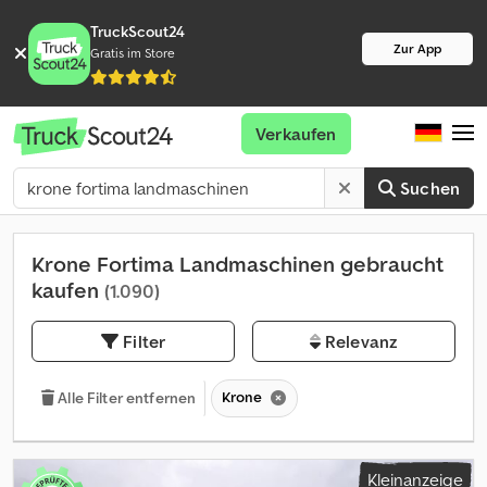
TruckScout24
Zur App
Gratis im Store
Verkaufen
Suchen
Krone Fortima Landmaschinen gebraucht
kaufen
(1.090)
Filter
Relevanz
Krone
Alle Filter entfernen
Kleinanzeige