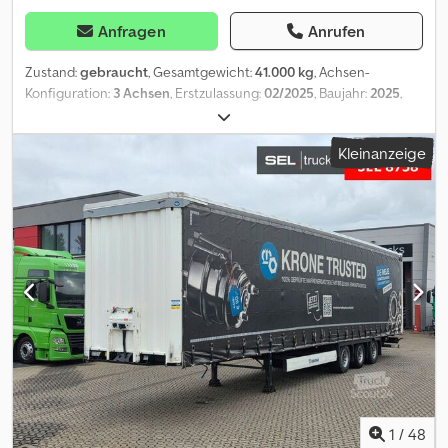
Anfragen
Anrufen
Zustand:
gebraucht
, Gesamtgewicht:
41.000 kg
, Achsen-
Konfiguration:
3 Achsen
, Erstzulassung:
02/2025
, Baujahr:
2025
,
===== GERMAN Crjdozr Dbmopfx Abgef ===== Besuchen Sie
unsere Webseite , wo Sie unseren kompletten Fahrzeugbestand
Kleinanzeige
mit vielen weiteren Fotos und Informationen in mehreren
Sprachen finden. SEL 8413 Krone SD Liftachse | Teleskop |
11.908mm - 13.403mm ÜBERSICHT Erstzulassung: 18.02.2025
Baujahr: 24.01.2025 Zulassungsland: Deutschland 1. Hand
SPEZIFIKATIONEN . (kg): 41.000 . (kg): 41.000 Leergewicht (kg): 5.240
FIN: WKESD000001186987 BEREIFUNG UND ACHSEN
Achsenkonfiguration: 3 Achsen Achse 1: 385/55 R 22,5 |
Luftfederung | Scheibenbremse | Krone | Liftachse Achse 2:
385/55 R 22,5 | Luftfederung | Scheibenbremse | Krone Achse 3:
385/55 R 22,5 | Luftfederung | Scheibenbremse | Krone ANDERE
SPEZIFIKATIONEN Teleskop 20- und 40-Fuß-Container
FAHRZEUGUNTERLAGEN & INSPEKTION Fahrzeugpapiere:
Deutschland Schein Brief COC Zusätzliche Dokumente auf
Anfrage gegen Aufpreis. Unsere Fahrzeuge werden im IST-
1
/
48