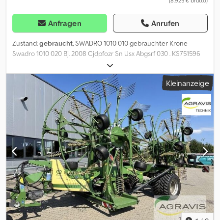
(8.925 € brutto)
Anfragen
Anrufen
Zustand:
gebraucht
, SWADRO 1010 010 gebrauchter Krone
Swadro 1010 020 Bj. 2008 Cjdpfozr Sn Usx Abgsrf 030 . KS751596
040 Elektrische Bedienbox 050 Schwadtuch 060 Beleuchtung
070 Ohne Gelenkwelle 080 3 Kreisel Seitenschwader 090
Kleinanzeige
Hydraulische Klappung,