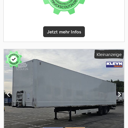
Schäden: keines = Firmeninformationen = Kleyn Trucks ist einer
der weltgrößten unabhängigen Handel mit gebrauchten
Fahrzeugen. Hier können Sie aus einer ständig wechselnden
Bestand von 1200 gebrauchte LKW, Zugmaschinen, Anhänger
wählen. Unser Angebot umfasst alle europäischen Marken der
Jetzt mehr Infos
Baujahre und Preisklassen. Warum Sie bei Kleyn Trucks kaufen?
Einfach! • Großer, sich schnell ändernder • Erkennbare Qualität •
Ein guter Preis • Korrekte Kaufmannschaft • Wir sprechen viele
Sprachen • Wir verstehen unsere Kunden • Betreuung von
Kleinanzeige
Einfuhr und Transport • (Ausfuhr-)Kennzeichen sind schnell
geregelt • Fachkundige technische Dienstleistungen • Die
Sicherheit „erkennbarer Qualität“ Cjdpfx Aozr Uy Hjbgsrf • Und
mehr.... Besuchen Sie bitte unsere Website für spezielle Angebote
und vollständige Vorrat: Leasing über Kleyn Trucks ist möglich in
den meisten europäischen Ländern! Berechnen Sie schnell Ihre
leasingrate und senden Sie eine Anfrage über unsere Website.
Fragen Sie direkt nach unserem europäischen Garantie paket.