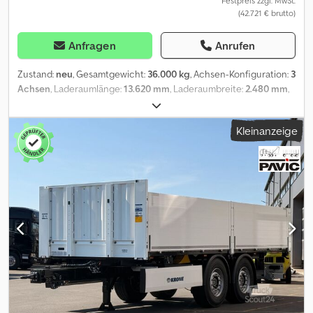
Festpreis zzgl. MwSt.
(42.721 € brutto)
Anfragen
Anrufen
Zustand:
neu
, Gesamtgewicht:
36.000 kg
, Achsen-Konfiguration:
3
Achsen
, Laderaumlänge:
13.620 mm
, Laderaumbreite:
2.480 mm
,
Laderaumhöhe:
2.845 mm
, Gesamtlänge:
13.620 mm
, Baujahr:
2026
, Ausstattung:
ABS
, KRONE SDP 27 eLG50-CS | Hubdach |
Kleinanzeige
Liftachse | SafeCurtain | XL | Code XL | Neufahrzeug Hersteller:
KRONE Modell: SDP 27 eLG50-CS Fahrzeugart: Curtainsider /
Schiebeplane Baujahr: 2026 Fahrgestellnummer:
WKESD000301254675 Ausstattung:* KRONE SDP 27 eLG50-CS *
Innenlänge ca. 13.620 mm * Innenbreite ca. 2.480 mm *
Hydraulisches Hubdach (+500 mm) * Dach vorne und hinten
zusätzlich absenkbar * 3 x 9 t KRONE-Achsen * Achse Liftachse
(automatisch + manuell) * Luftfederung * Scheibenbremsen *
KRONE Smart Tyre Monitoring (Reifendruck- und
Temperaturüberwachung) * KRONE Connected TPMS * KRONE
Telematics Premium (60 Monate) * LED-Komplettbeleuchtung *
LED-Rückfahrscheinwerfer * Voll-LED-Heckleuchten *
SafeCurtain Ladungssicherungsplane * Daimler 9.5 * EN 12642