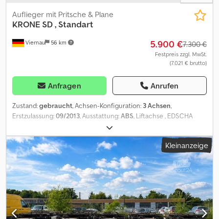
Auflieger mit Pritsche & Plane
KRONE
SD , Standart
5.900 €
Viernau
56 km
7.300 €
Festpreis zzgl. MwSt.
(7.021 € brutto)
Anfragen
Anrufen
Zustand:
gebraucht
, Achsen-Konfiguration:
3 Achsen
,
Erstzulassung:
09/2013
, Ausstattung:
ABS
, Liftachse , EDSCHA
Dach defekt ! Crodpfxsgqncze Abgef
Kleinanzeige