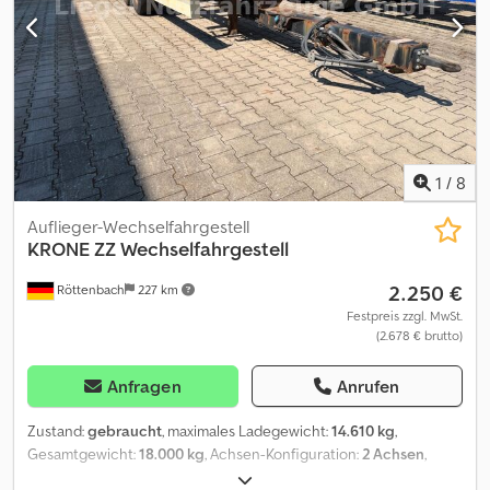
Finanzierung direkt bei uns im Hause möglich. GOLEC
NUTZFAHRZEUGE GMBH Wir sprechen: Deutsch, English, Spanish,
Polnisch, Ukrainisch, Russisch, Bulgarisch. ----.
1
/
8
Auflieger-Wechselfahrgestell
KRONE
ZZ Wechselfahrgestell
2.250 €
Röttenbach
227 km
Festpreis zzgl. MwSt.
(2.678 € brutto)
Anfragen
Anrufen
Zustand:
gebraucht
, maximales Ladegewicht:
14.610 kg
,
Gesamtgewicht:
18.000 kg
, Achsen-Konfiguration:
2 Achsen
,
Erstzulassung:
04/2015
, Baujahr:
2014
, Ausstattung:
ABS
, Unser