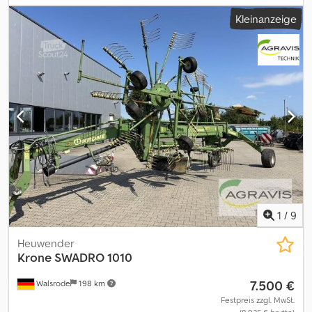
Angebot ist generell ohne HU/AU/SP-Abnahme und Kennzeichen
Kleinanzeige
Irrtum und Zwischenverkauf vorbehalten Besichtigung nur mit
Termin möglich WhatsApp-Anfragen werden nicht beantwortet
Cedszqyacspfx Abgorf Interne-Nummer: 846
1
/
9
Heuwender
Krone
SWADRO 1010
7.500 €
Walsrode
198 km
Festpreis zzgl. MwSt.