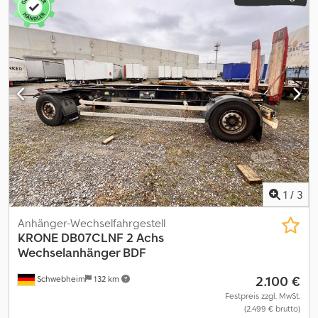
1
/
3
Anhänger-Wechselfahrgestell
KRONE
DB07CLNF 2 Achs
Wechselanhänger BDF
2.100 €
Schwebheim
132 km
Festpreis zzgl. MwSt.
(2.499 € brutto)