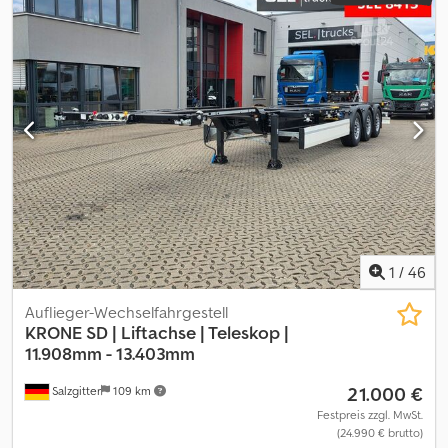
1
/
46
Auflieger-Wechselfahrgestell
KRONE
SD | Liftachse | Teleskop |
11.908mm - 13.403mm
21.000 €
Salzgitter
109 km
Festpreis zzgl. MwSt.
(24.990 € brutto)