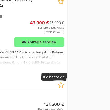
22
43.900 €
45.900 €
Festpreis zzgl. MwSt.
(52.241 € brutto)
Anfrage senden
kW (1.019,72 PS)
, Ausstattung:
ABS, Kabine,
nden :4.850 h Antrieb: Hydrostatisch
chtung Reifen-H 710-55R34 Prozent: 5 %
53 FIN: BX752322
Kleinanzeige
131.500 €
Festpreis zzgl. MwSt.