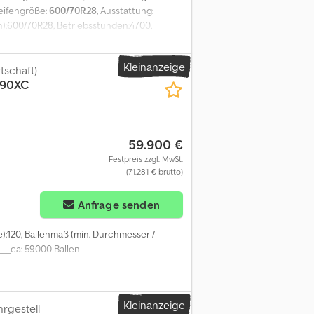
Reifengröße:
600/70R28
, Ausstattung:
(h):600/70R28, Betriebsstunden:4700,
ickUp, Körnerprozessor, Radio,
, Metalldetektor, Reifendruckregelanlage,
Kleinanzeige
, überholt, PU EasyFlow300,
tschaft)
290XC
 Bh neuRadmotoren neu, 40
59.900 €
Festpreis zzgl. MwSt.
(71.281 € brutto)
Anfrage senden
e):120, Ballenmaß (min. Durchmesser /
__ca: 59000 Ballen
Kleinanzeige
rgestell