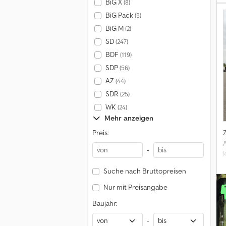
BiG X
(8)
BiG Pack
(5)
BiG M
(2)
SD
(247)
BDF
(119)
SDP
(56)
AZ
(44)
SDR
(25)
WK
(24)
Mehr anzeigen
Preis:
-
Suche nach Bruttopreisen
A
Nur mit Preisangabe
Baujahr:
-