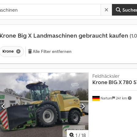
Suche
Krone Big X Landmaschinen gebraucht kaufen
(1.
Krone
Alle Filter entfernen
Feldhäcksler
Krone
BIG X 780 
Nartum
241 km
M
1
/
18