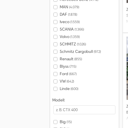
MAN
(4.079)
DAF
(1.878)
Iveco
(1.559)
SCANIA
(1.366)
Volvo
(1.359)
SCHMITZ
(1.026)
Schmitz Cargobull
(972)
Renault
(855)
Blyss
(715)
G
Ford
(667)
VW
(642)
Linde
(600)
Modell:
Big
(15)