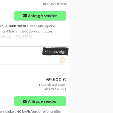
(156.485 € brutto)
Anfrage senden
größe:
800/70R38
, Hinterreifengröße:
ung:
Allradantrieb, Bordcomputer,
reifung (h):710/60R30,
nzenschneidwerk, Heizung,
chtung elektr., Hektarzähler,
Kleinanzeige
rung_____Maisschneidwerk 12 Reihen,
. Einzug,Bordcomputer, div.
69.500 €
Festpreis zzgl. MwSt.
(82.705 € brutto)
Anfrage senden
windigkeit:
40 km/h
, Vorderreifengröße: