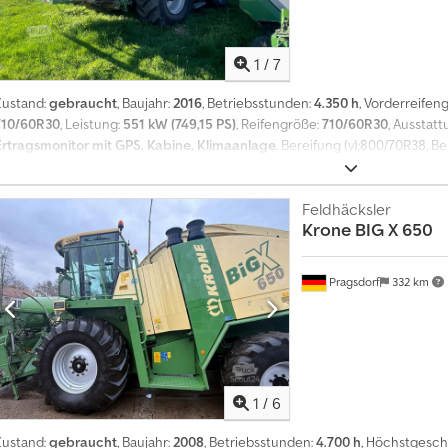
1
/
7
Zustand:
gebraucht
, Baujahr:
2016
, Betriebsstunden:
4.350 h
, Vorderreifen
710/60R30
, Leistung:
551 kW (749,15 PS)
, Reifengröße:
710/60R30
, Ausstatt
Ertragsmonitor mit GPS, Kabine, Klimaanlage
, Bereifung (v):800/70R38, Be
Betriebsstunden:4350, Häckslerstunden:320, Erstzulassung:2016, Ganzpfla
Leistungsmonitor, Maisgebiss, Körnerprozessor, Rundumleuchte, Schleifeinri
Zentralschmierung, Zusatzgewicht, Metalldetektor, ISOBUS, Turmverlänge
Feldhäcksler
Krone
BIG X 650
irect Disc, Radio, Klima, Chracker, ha-Zähler, Auswurfverlängerung, zusätzl
Ersatzteile,Lagerort:Kunde Djdpfx Aqezdhdqexock
Pragsdorf
332 km
1
/
6
Zustand:
gebraucht
, Baujahr:
2008
, Betriebsstunden:
4.700 h
, Höchstgesch