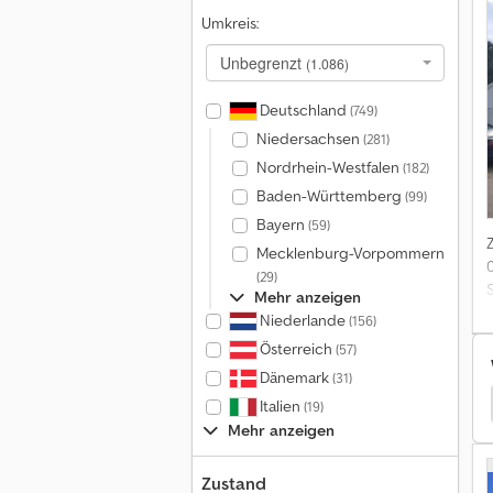
Umkreis:
Unbegrenzt
(1.086)
Deutschland
(749)
Niedersachsen
(281)
Nordrhein-Westfalen
(182)
Baden-Württemberg
(99)
Bayern
(59)
Mecklenburg-Vorpommern
0
(29)
Mehr anzeigen
Niederlande
(156)
Österreich
(57)
Dänemark
(31)
dwirtschaft
Väderstadt Sämaschine Landwirtschaft
Italien
(19)
Mehr anzeigen
Zustand