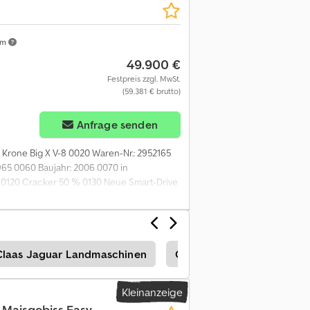
km
49.900 €
Festpreis zzgl. MwSt.
(59.381 € brutto)
Anfrage senden
0 Krone Big X V-8 0020 Waren-Nr.: 2952165
1965 0060 Baujahr: 2006 0070 in
 0120 Cracker 50 % 0130 Neue Smart-Drive
er ! Dcedjzkwx Njpfx Aqxek 0170 40iger
00 gebr. Krone EasyCollect 7500 0210
Claas Jaguar Landmaschinen
Claas Jaguar 940
Cl
Kleinanzeige
 Maisgebiss Easy