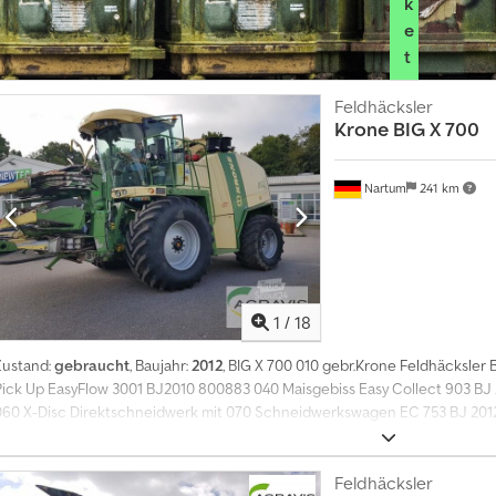
k
e
t
a
Feldhäcksler
u
Krone
BIG X 700
s
w
ä
Nartum
241 km
h
l
e
n
1
/
18
J
e
Zustand:
gebraucht
, Baujahr:
2012
, BIG X 700 010 gebr.Krone Feldhäcksler
t
Pick Up EasyFlow 3001 BJ2010 800883 040 Maisgebiss Easy Collect 903 BJ 
z
060 X-Disc Direktschneidwerk mit 070 Schneidwerkswagen EC 753 BJ 201
t
i
n
f
Feldhäcksler