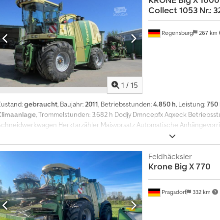
Collect 1053 Nr.: 3
Regensburg
267 km
1
/
15
Zustand:
gebraucht
, Baujahr:
2011
, Betriebsstunden:
4.850 h
, Leistung:
750 
Klimaanlage
, Trommelstunden: 3.682 h Dodjy Dmncepfx Aqxeck Betriebsstu
Schneidwerkwagen Herktarzähler Maisvorsatz Automatische Anhängevorri
Reifen-V 900/60R32 Prozent: 60 % Big X 1000 m. Maisgebiss Easy Collect 10
Feldhäcksler
Krone
Big X 770
Pragsdorf
332 km