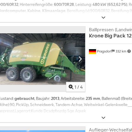
900/60R32
, Hinterreifengröße:
600/70R28
, Leistung:
480 kW (652,62 PS)
, 
Bordcomputer, Kabine, Klimaanlage
, Bereifung (v):900/60R32, Bereifung 
Häckslerstunden:3600, Erstzulassung:2008, Leistungsmonitor, Maisgebiss, P
Reihenunabhängig, Rollenniederhalter, Rundumleuchte, Zentralschmierung
Grasvorrichtung / Silageausrüstung, Turmverlängerung_____EasyCollect 750
Balllpressen (Landwir
Krone
Big Pack 1
Turmverlängerung,Klima, Radio, Grasausrüstung, Cracker, Motor bei 3700
km/h,Lagerort:Kunde Djdpfx Aqjzdg Uuexock
Pragsdorf
332 km
1
/
4
Zustand:
gebraucht
, Baujahr:
2013
, Arbeitsbreite:
235 mm
, Ballenmaß (Breit
Höhe):90, PickUp, Schneidwerk, Tandem-Achse, Weitwinkel-Gelenkwelle___
gepresst,Lagerort:Kunde Dcsdpfxszdg Sge Aqxek
Auflieger-Wechselfah