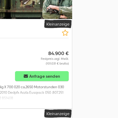
Kleinanzeige
84.900 €
Festpreis zzgl. MwSt.
(101.031 € brutto)
Anfrage senden
 Big X 700 020 ca.2650 Motorstunden 030
2010 Dedpfx Aozla Eusqxsck 050 .807251
2 851408
Kleinanzeige