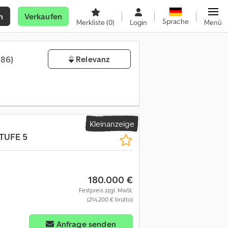
n
Verkaufen
Sprache
Merkliste
(0)
Login
Menü
086)
Relevanz
Kleinanzeige
STUFE 5
180.000 €
Festpreis zzgl. MwSt.
(214.200 € brutto)
Anfrage senden