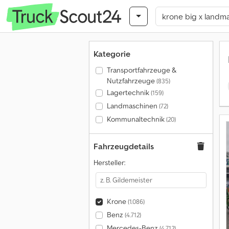
Kategorie
Transportfahrzeuge &
Nutzfahrzeuge
(835)
Lagertechnik
(159)
Landmaschinen
(72)
Kommunaltechnik
(20)
Fahrzeugdetails
Hersteller:
Krone
(1.086)
Benz
(4.712)
Mercedes-Benz
(4.712)