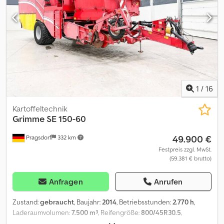
Platten (0820) 3. Trenngerät ClodSep (UB) (0830) Trenngerät:
zwei zweireihige (0840) Fingerabstreifbänder (0850) Abstreifer 3.
Trenngerät Glattwalze (0860) /Spiralwalzen-Abstreifer (0870)
Abstreifer 3. Trenngeraet (0880) Doppelabstreiferwalze (0890)
Ausfuehrung Fingerband V-Förmige (0900) Fingeranordnung für
(0910) höhere Durchsatzleistung (0920) Höhenverstellung des
Fingerbandes (0930) rechts und links, vom Terminal (0940)
Höhenverstellung der Abstreifwalzen vom (0950) 2. Trenngerät
1
/
16
vom Terminal (0960) Mechanisc
Kartoffeltechnik
Grimme
SE 150-60
49.900 €
Pragsdorf
332 km
Festpreis zzgl. MwSt.
(59.381 € brutto)
Anfragen
Anrufen
Zustand:
gebraucht
, Baujahr:
2014
, Betriebsstunden:
2.770 h
,
Laderaumvolumen:
7.500 m³
, Reifengröße:
800/45R30.5
,
Hinterreifengröße:
800/45R30.5
, Ausstattung:
Beleuchtung
,