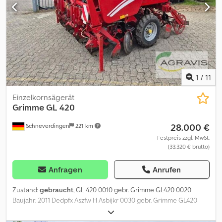
Kistenfülltuch (0190) hydr. klappbar (0200) 2. Siebband 35 mm ha
1
/
11
Einzelkornsägerät
Grimme
GL 420
28.000 €
Schneverdingen
221 km
Festpreis zzgl. MwSt.
(33.320 € brutto)
Anfragen
Anrufen
Zustand:
gebraucht
, GL 420 0010 gebr. Grimme GL420 0020
Baujahr: 2011 Dedpfx Aszfw H Asbijkr 0030 gebr. Grimme GL420
0040 4 reihig 0050 Hydr. Antrieb 0060 Kameras 0070 Gitterrolle
0080 Hydr. Kippbunker 0090 grüne Becker 0100 Vorbereitung