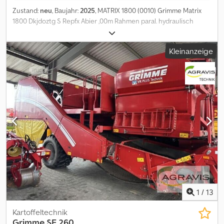
Zustand:
neu
, Baujahr:
2025
, MATRIX 1800 (0010) Grimme Matrix
1800 Dkjdoztg S Repfx Abier ,00m Rahmen paral. hydraulisch
(0030) klappbar, 18 Reihen Bereifung: 6 Räder (0040) 5.00-15(1DW-
Steuergerät erforderlich) (0050) DE Mit B.Anleitung in
Kleinanzeige
Amtssprache (0060) Ausführung Variante1 Mid Range Hydraulic
(0070) Spuranzeiger innerh. d. Maschinenkontur (0080) klappbar,
gezackte Scheibe mit Ring (0090) Spurlockerer: Striegel (0100)
Anhängung Unterlenkerwelle Kat.3 (0110) Reihenweite 45 cm
(0120) Mulchsaat-Aggregat (0130) Fingerdruckrolle (0140)
Scheibenzustreicher (0150) Druckunterstützung mechanisch, 4-
fach (0160) verstellbar bis 90 kg pro Säaggregat (0170)
Federbelastete Druckunterstützung (0180) Andruckrolle, 2-fach
verstellbar (0190) Kit Rübe-Zellenrad,Abdeckring,Auswurfpin
(0200) Säschar mit Flanken aus Hardox-Stahl (0210) und
verschleißfesten Hartmetallplatten (0220) an der Unterseite des
Säschares (0230) Beleuchtung und Warntafeln (0240) B.Anleitung
durch Einsatzland definiert (0250) Ohne Bedienterminal (0260)
Section Control (0270) Matrix-Saat-18 Reihen (0280) Variabler
1
/
13
Legeabstand bzw. Säabstand (0290) neben der Fahrgasse
Kartoffeltechnik
Grimme
SE 260