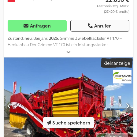
Festpreis zzgl. MwSt.
(27.420 € brutto)
Anfragen
Anrufen
Zustand:
neu
, Baujahr:
2025
, Grimme Zwiebelhäcksler VT 170 –
Heckanbau Der Grimme VT 170 ist ein leistungsstarker
Zwiebelhäcksler für den Heckanbau mit Spurweite 1.500 mm.
Ausgestattet mit 3 Rotoren à 3 Messer, einem robusten Fahrwerk
Kleinanzeige
mit 4 Rädern und einer hydraulischen Tiefenführung über
Drehwinkelsensor, sorgt er für präzises und gleichmäßiges
Häckseln. Die Gelenkwelle mit Überlastkupplung garantiert
sichere Kraftübertragung und Schutz bei hoher Belastung.
Dodpezqwg Hjfx Abiekr Ideal für professionelle Zwiebelernte –
zuverlässig, effizient und bedienerfreundlich.
Suche speichern