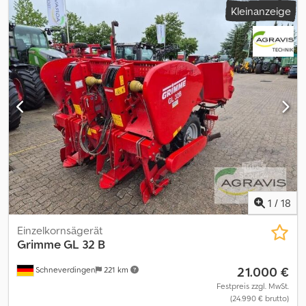
Kleinanzeige
Beize
1
/
18
Einzelkornsägerät
Grimme
GL 32 B
21.000 €
Schneverdingen
221 km
Festpreis zzgl. MwSt.
(24.990 € brutto)