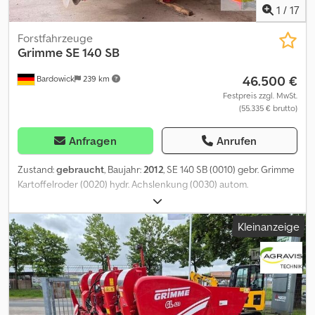
1
/
17
Forstfahrzeuge
Grimme
SE 140 SB
46.500 €
Bardowick
239 km
Festpreis zzgl. MwSt.
(55.335 € brutto)
Anfragen
Anrufen
Zustand:
gebraucht
, Baujahr:
2012
, SE 140 SB (0010) gebr. Grimme
Kartoffelroder (0020) hydr. Achslenkung (0030) autom.
Dammmittenfindung (0040) autom. Achsmittenfindung (0050)
2.Sechscheibe rechts (0060) V2A Bleche im Schwingrahmen
Kleinanzeige
(0070) Beimengenbahn separat regelbar (0080) Eigenhydraulik 1
u. 2 (0090) Steinkasten lang (0100) Einwurfrutsche links und
rechts (0110) Verlesetisch breit Dsdpfxozq Tgis Abiekr (0120)
Befülloptimierung/Tuch (0130) Siebkanalbreite 850 mm (0140)
Aufnahme 620 mm (0150) Zugkugelkupplung (0160) Bereifung
440/70-20 u. 500/60-22.5 (0170) 1. Siebband 40 mm (0180)