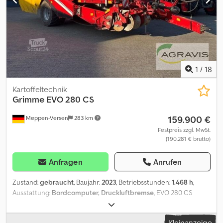
(0200) 3,0 kW Antrieb (0210) Sensoren zur
Geschwindigkeitsanpassung (0220) bei Endbefüllung (0230)
Betriebsanleitung bereits durch (0240) Einsatzland definiert
(0250) Frachtkosten
1
/
18
Kartoffeltechnik
Grimme
EVO 280 CS
159.900 €
Meppen-Versen
283 km
Festpreis zzgl. MwSt.
(190.281 € brutto)
Anfragen
Anrufen
Zustand:
gebraucht
, Baujahr:
2023
, Betriebsstunden:
1.468 h
,
Ausstattung:
Bordcomputer, Druckluftbremse
, EVO 280 CS
(0010) gebr.Grimme-Kartoffelvollernter Evo 280 (0020)
Vollständige EU-Typengenehmigung (0030) Comfort-Line (0040)
Kleinanzeige