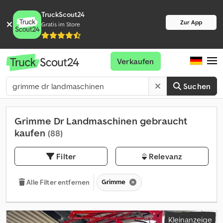
TruckScout24
Zur App
Gratis im Store
Verkaufen
Suchen
Grimme Dr Landmaschinen gebraucht
kaufen
(88)
Filter
Relevanz
Grimme
Alle Filter entfernen
Kleinanzeige