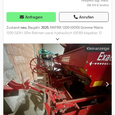
(0350) Teleskopierbare Achse links (0360) SmartView Pro (0370)
Festpreis zzgl. MwSt.
(58.310 € brutto)
Beleuchtungspaket Pro (0380) CCI 1200 Bedienterminal (0390)
Grimme GBX 860/ 871, (0400) Multifunktionshebel (0410)
Kamerasystem inkl. Monitor, (0420) MemoryControl
Anfragen
Anrufen
Zustand:
neu
, Baujahr:
2025
, MATRIX 1200 (0010) Grimme Matrix
1200 GEN I ,00m Rahmen paral. hydraulisch (0030) klappbar, 12
Reihen Bereifung: 4 Räder (0040) 5.00-150(1 DW-Steuergerät
erforderlich) (0050) DE. Mit B.Anleitung in Amtssprache (0060)
Kleinanzeige
R.00.810 Spuranzeiger innerh. d. MAschinenkontur (0070)
gezackte Scheibe mit Ring (0080) R.00.830 Spurlockerer: Striegel
(0090) R.10.820 Anhängung Unterlenkwelle Kat. 3 (0100) R.30.810
Reihenweite 45cm (0110) R.40.820 Mulchsaat-Aggragat (0120)
R.40.830 Fingerdruckrolle (0130) R.40.880 Scheibenzustreicher
(0140) R.40.900 Druckunterstützung mechanisch, 4-fach (0150)
verstellbar bis 90 kg pro Säaggregat (0160) R.40.925
Federbelastete Druckunterstützung (0170) Andruckrolle, 2-fach
verstellbar (0180) R.40.930 Kit Rübe-
Zellenrad,Abdeckring,Auswurfpin (0190) R.40.944 Kit Raps-
Zellenrad 3,1mm, Abdeckring (0200) Auswurfpin als Beipack (0210)
R.40.975 Säschar mit Flanken aus Hardox-Stahl und (0220)
verschleißfesten Hartmetallplatten an (0230) der Unterseite des