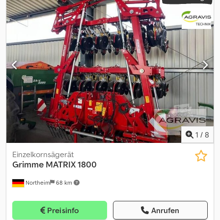
1
/
8
Einzelkornsägerät
Grimme
MATRIX 1800
Northeim
68 km
Preisinfo
Anrufen