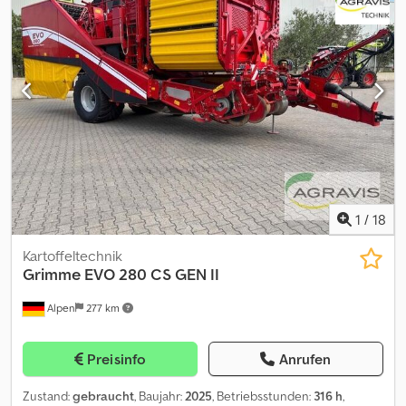
Flüssigbeize inkl.elektr. (0100) Abschaltung, VA-Former (0110)
Speedbleche für bauchige Dämme (0120) PE-Firstplatte (0130)
Fahrgassenräumer hydr. bedienbar (0140) Beleuchtung (0141) .
(0150) GR 300 Rotortiller Nr.: 92100003 Dedpfx Abszqqnqoiskr
(0160) 4 Lockerungszinken (0170) vor der GR
hydr.Tiefenbverstellung (0180) Wiedia-Zinken (0190)
Zwischenreifenpacker (0200) Gelenkwelle (0210) Terminal
1
/
18
Kartoffeltechnik
Grimme
EVO 280 CS GEN II
Alpen
277 km
Preisinfo
Anrufen
Zustand:
gebraucht
, Baujahr:
2025
, Betriebsstunden:
316 h
,