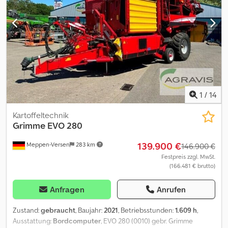
Krautabstreifwelle 0140 Schlupfüberwachung 1. Trenngerät 0150
Schlupfüberwachung 2. Siebband 0160 Geschwindigkeitsver. 1. 2
Trenngerät elk 0170 2. Plattform 0180 6 to Bunker mit breiter
Achse Dodpow Sfu Aefx Abijkr 0190 Bunkerbefüllautomatik 0200
Autom. Achsmittenfindung/Neigungsausglei 0210 Radantrieb,
0220 Bedienteil VC50, Joystickbox GBX 870 und 860, 0230 8 Fach
Kamerabildschirm, 0240 Bereifung 710/50-30,5
1
/
14
Kartoffeltechnik
Grimme
EVO 280
139.900 €
Meppen-Versen
283 km
146.900 €
Festpreis zzgl. MwSt.
(166.481 € brutto)
Anfragen
Anrufen
Zustand:
gebraucht
, Baujahr:
2021
, Betriebsstunden:
1.609 h
,
Ausstattung:
Bordcomputer
, EVO 280 (0010) gebr. Grimme