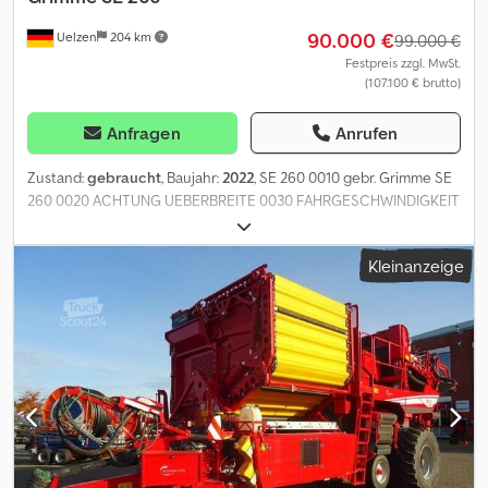
90.000 €
Uelzen
204 km
99.000 €
Festpreis zzgl. MwSt.
(107.100 € brutto)
Anfragen
Anrufen
Zustand:
gebraucht
, Baujahr:
2022
, SE 260 0010 gebr. Grimme SE
260 0020 ACHTUNG UEBERBREITE 0030 FAHRGESCHWINDIGKEIT
40 km/h 0040 AC M AK M BRE VERST 3300BR. 0050 ZUT AC M
BRE- BER RE 710-26.5 0060 DRL-BREMSE BER 26.5 0070
Kleinanzeige
ACHSMITTENFINDUNG 0080 NEIGUNGS-ATM 0090 BER RE+LI
710/45-26.5 0100 ACHSLENKUNG ACHSE VERSTÄRKT 0110
HAUPTRAHMEN 0120 ANH DEICHSEL ZUGKUGEL (D80) 0130
ANHAENGUNG SPERRE K80 0140 AUFNAHME 2 SECHSCHEIBEN
0150 REIHENWEITE 750-1500 0160 SCHAR-VERSTELLUNG KB150
MS 0170 HALBE DT 330/400 600AFN 0180 SCHARE 2STI 600AFN
LG305 0190 SCHARTRAEGER KB1500 2STI STSI 0200 MS 178BR.
2SPA 305LG STSI 0210 DMF HALBE DT RW800 0220 AUTOPILOT
SES AFN 0230 TIEFENFUEHRUNG HYDR 0240 KRERO 35 BREIT
0250 SCHWINGRAHMEN 1500 0260 VA-SEITENBLECH IM SCHWR