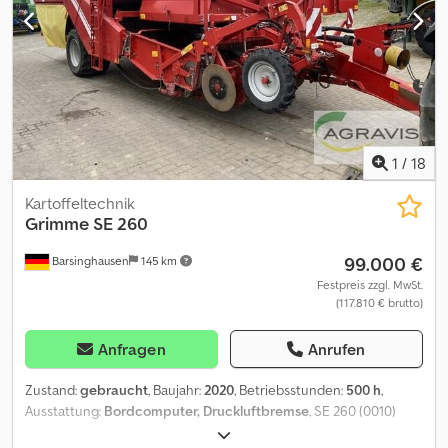
1
/
18
Kartoffeltechnik
Grimme
SE 260
99.000 €
Barsinghausen
145 km
Festpreis zzgl. MwSt.
(117.810 € brutto)
Anfragen
Anrufen
Zustand:
gebraucht
, Baujahr:
2020
, Betriebsstunden:
500 h
,
Ausstattung:
Bordcomputer, Druckluftbremse
, SE 260 (0010)
gebr.Grimme Kartoffelroder (0020) in Serie (0030) Nationale