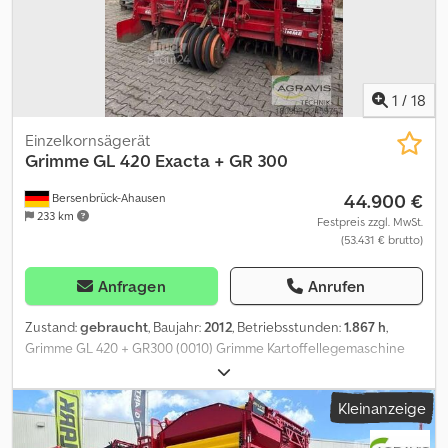
1
/
18
Einzelkornsägerät
Grimme
GL 420 Exacta + GR 300
44.900 €
Bersenbrück-Ahausen
233 km
Festpreis zzgl. MwSt.
(53.431 € brutto)
Anfragen
Anrufen
Zustand:
gebraucht
, Baujahr:
2012
, Betriebsstunden:
1.867 h
,
Grimme GL 420 + GR300 (0010) Grimme Kartoffellegemaschine
(0020) in serienmäßiger Ausstattung (0030) Keilringwalze (0040)
Roste mech.beweglich (0050) Reihenabschaltung elektr. 4-
Kleinanzeige
Reihen (0060) Fahrgassenschaltung autom. (0070) Zusatzteile für
Furchenzieher (0080) Spuranzeiger hydr. (0090) Anbausatz für