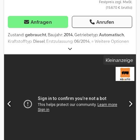
Festpreis zzgl. MwSt.
(15.670 € brutto)
Anfragen
Anrufen
Zustand:
gebraucht
, Baujahr:
2014
, Getriebetyp:
Automatisch
,
Kraftstofftyp:
Diesel
, Erstzulassung:
06/2014
, = Weitere Optionen
und Zubehör = - 12-Volt-Steckdose - Allradantrieb - Allradlenkung
- Armlehne - Rückwärtsfahrkamera = Weitere Informationen =
Kleinanzeige
Cedpfx Agox Itdfogeha Türenzahl: 2 Getriebe: 2 Gänge, Automatik
Modelljahr: 2026 Zahl der Eigentümer: 2 Hersteller: Dani
Autobedrijven B.V. Ootmarsumseweg 110 7665SE ALBERGEN, NL