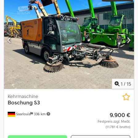
Kippfunktion Klima/AC Lichter Radio Bereit zur Lieferung
Beschreibung: Wir haben eine Boschung S3 Kehrmaschine von
2019 zum Verkauf. Die Maschine funktioniert einwandfrei und alle
Wartungen wurden regelmäßig durchgeführt. Eine Stoßstange
wurde bestellt und wird vor dem Verkauf montiert. Auf Wunsch
kann eine Schlauchaufroller gegen Aufpreis mitgeliefert werden.
Bereit zur Lieferung. Eigengewicht: 5000 Kw: 72 Model:
BBoschung s3 kostemaskin = Weitere Informationen = Wenden
Sie sich an ATS Norway, um weitere Informationen zu erhalten.
1
/
15
Kehrmaschine
Boschung
S3
9.900 €
Saarlouis
336 km
Festpreis zzgl. MwSt.
(11.781 € brutto)