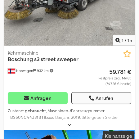
Reifen Profil links: 90%; Reifen Profil rechts: 90% Maße und
Gewichte zGG: 3.500 kg Abmessungen (L x B x H): 440 x 120 x 220
cm Funktionell Marke des Aufbaus: Boschung Innenraum Zahl der
Sitzplätze: 2 = Firmeninformationen = For more information on
this unit please call: or e-mail: . A full stock overview can be found
at: . Please do not forget to subscribe to our newsletter for
1
/
15
weekly updates on our stock.
Kehrmaschine
Boschung
s3 street sweeper
59.781 €
Norwegen
932 km
Festpreis zzgl. MwSt.
(74.726 € brutto)
Anfragen
Anrufen
Zustand:
gebraucht
, Maschinen-/Fahrzeugnummer:
TBS50NC44J31BT8xxxx
, Baujahr:
2019
, Bitte geben Sie die
Referenznummer auf Anfrage: 23928 Spezifikationen: Modell 2019
Stunden: 1148 Wassertank Generator Vakuum Vorderbesen
Kleinanzeige
Gewicht: 5000 kg 72 kW Chedpozqq Taofx Aggja Sammler mit