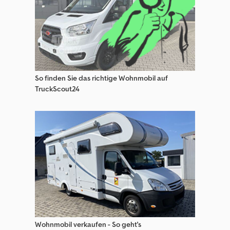
Sonstige Baumaschinen
Sonstige Kommunal/Sonderfahrzeuge
Sonstige Minibagger
Sonstige Mobilbagger
So finden Sie das richtige Wohnmobil auf
Sonstige Saugwagen/ Spülfahrzeug
TruckScout24
Sonstige Sonderfahrzeuge
Sonstige Spezial-Baumaschinen
Spezial-Baumaschinen
Volvo Sonderfahrzeuge
Wohnmobil verkaufen - So geht's