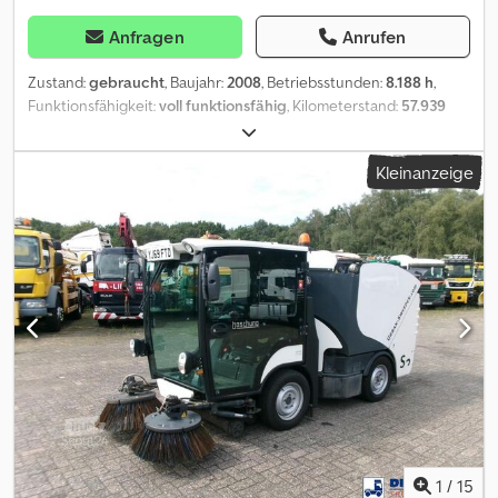
Anfragen
Anrufen
Zustand:
gebraucht
, Baujahr:
2008
, Betriebsstunden:
8.188 h
,
Funktionsfähigkeit:
voll funktionsfähig
, Kilometerstand:
57.939
km
, Leistung:
72 kW (97,89 PS)
, Erstzulassung:
01/2008
,
Gesamtgewicht:
5.000 kg
, Kraftstofftyp:
Diesel
, Farbe:
Grau
,
Kleinanzeige
Achsen-Konfiguration:
4x4
, Kraftstoff:
Diesel
, Fahrerkabine:
Fahrerhaus
, Getriebetyp:
Hydrostat
, Federung:
Blatt
,
Ausstattung:
Klimaanlage, Zusatzscheinwerfer
, selbstfahrende
Arbeitsmaschine: + Boschung + Pony P4T + EZ: 24.01.2008 +
57.939Km; 8.188 Betriebsstunden Csdpfxezrmfbj Aggoha +
Hydrostat (schnell/langsam), Vmax 45km/h + VM Diesel Motor,
2776ccm, 98PS, Euro 4 + zuschaltbarer Allrad + Vorderrad-,
Allradlenkung + Hundegang + Front- und Heckhydraulik +
Frontkraftheber + 3-Seiten Kipper + Zusatzscheinwerfer +
Radio/CD + Klima + 470cm x 145cm x 220cm (lxbxh) + zul. GG:
5.000kg + aus kommunalem Besitz Alle neu eingestellten
Fahrzeuge per Email erhalten – melden Sie sich bei unserem
NEWSLETTER an! Irrtümer und Schreibfehler möglich,
Zwischenverkauf vorbehalten!
1
/
15