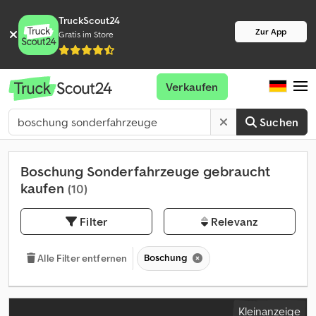
TruckScout24
Zur App
Gratis im Store
Verkaufen
Suchen
Boschung Sonderfahrzeuge gebraucht
kaufen
(10)
Filter
Relevanz
Boschung
Alle Filter entfernen
Kleinanzeige