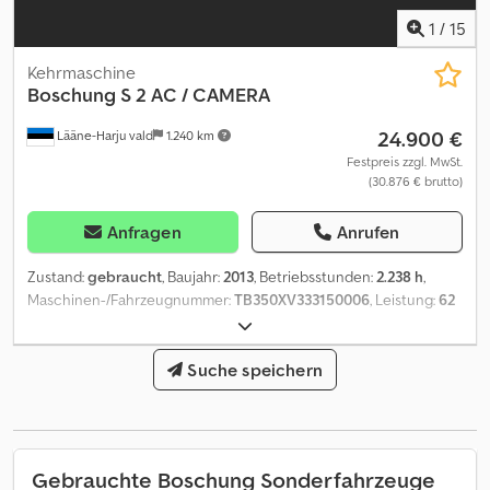
1
/
15
Kehrmaschine
Boschung
S 2 AC / CAMERA
24.900 €
Lääne-Harju vald
1.240 km
Festpreis zzgl. MwSt.
(30.876 € brutto)
Anfragen
Anrufen
Zustand:
gebraucht
, Baujahr:
2013
, Betriebsstunden:
2.238 h
,
Maschinen-/Fahrzeugnummer:
TB350XV333150006
, Leistung:
62
kW (84,30 PS)
, Getriebetyp:
Automatisch
, Ausstattung:
Klimaanlage
, = Zusätzliche Optionen und Zubehör = - LED-
Leuchten - Radio = Anmerkungen = Weitere Informationen:
Suche speichern
Chedpfx Aeypkzpsggea Marke: BOSCHUNG Modell: S 2 Baujahr:
2013 Betriebsstunden: 2238 Radformel: 4X2 Motor: 62 kW
Gesamtmasse: 3.500 kg Fahrzeugaufbau: Gelenkt = Weitere
Informationen = Eigengewicht: 3.500 kg
Gebrauchte Boschung Sonderfahrzeuge