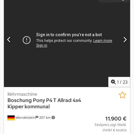
1
/
23
Kehrmaschine
Boschung
Pony P4 T Allrad 4x4
Kipper kommunal
11.900 €
Wendelstein
207 km
Festpreis zzgl. MwSt.
(14.161 € brutto)