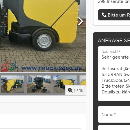
398 Inserate on
Bitte um 
ANFRAGE S
Nachricht*
1
/
15
Name*