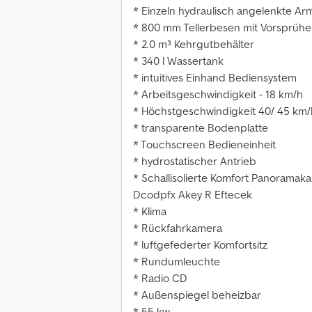
* Einzeln hydraulisch angelenkte Ar
* 800 mm Tellerbesen mit Vorsprühe
* 2.0 m³ Kehrgutbehälter
* 340 l Wassertank
* intuitives Einhand Bediensystem
* Arbeitsgeschwindigkeit - 18 km/h
* Höchstgeschwindigkeit 40/ 45 km/
* transparente Bodenplatte
* Touchscreen Bedieneinheit
* hydrostatischer Antrieb
* Schallisolierte Komfort Panoramak
Dcodpfx Akey R Eftecek
* Klima
* Rückfahrkamera
* luftgefederter Komfortsitz
* Rundumleuchte
* Radio CD
* Außenspiegel beheizbar
* 55 kw