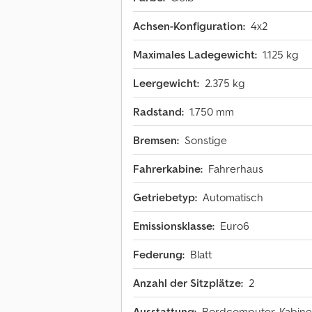
Achsen-Konfiguration:
4x2
Maximales Ladegewicht:
1.125 kg
Leergewicht:
2.375 kg
Radstand:
1.750 mm
Bremsen:
Sonstige
Fahrerkabine:
Fahrerhaus
Getriebetyp:
Automatisch
Emissionsklasse:
Euro6
Federung:
Blatt
Anzahl der Sitzplätze:
2
Ausstattung:
Bordcomputer, Kabine,