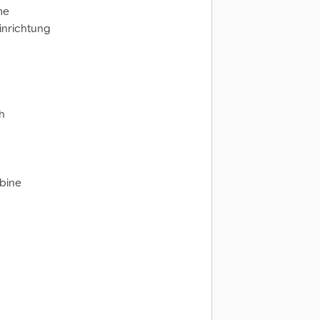
me
inrichtung
h
abine