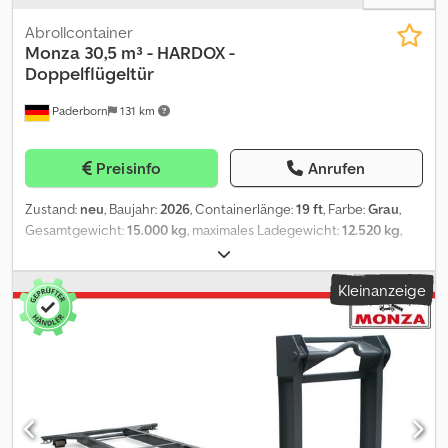
Abrollcontainer
Monza
30,5 m³ - HARDOX -
Doppelflügeltür
Paderborn
131 km
Preisinfo
Anrufen
Zustand:
neu
, Baujahr:
2026
, Containerlänge:
19 ft
, Farbe:
Grau
,
Gesamtgewicht:
15.000 kg
, maximales Ladegewicht:
12.520 kg
,
Leergewicht:
2.480 kg
, Laderaumvolumen:
30,5 m³
,
Laderaumbreite:
2.350 mm
, Laderaumlänge:
6.000 mm
,
Kleinanzeige
Laderaumhöhe:
2.165 mm
, Preis auf Anfrage. Der Preis gilt ab
Lager 33106 Paderborn! Mengenrabatt möglich bei Abnahme
mehrerer Container. Europaweite Lieferung nach Absprache
möglich. Leasing/Mietkauf möglich. 1 Stk direkt am Lager, RAL
7016 2 Stk. kurzfristig verfügbar, andere RAL-Farben nach Wahl
Andere Ausführungen und Größen ab Lager Paderborn
verfügbar. Gern können Sie unseren Lagerbestand auf unserer
Homepage einsehen. Abrollcontainer nach DIN Technische