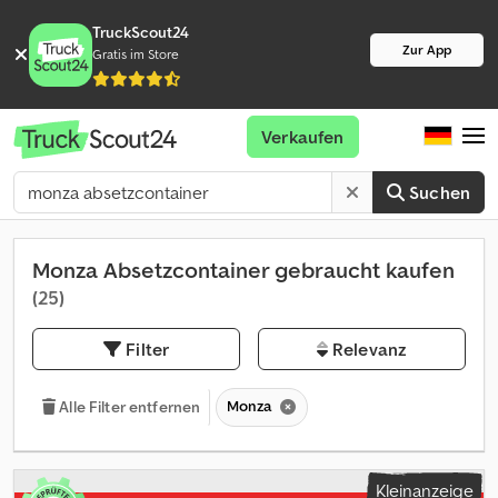
TruckScout24
Zur App
Gratis im Store
Verkaufen
Suchen
Monza Absetzcontainer gebraucht kaufen
(25)
Filter
Relevanz
Monza
Alle Filter entfernen
Kleinanzeige