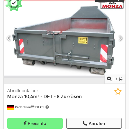
1
/
14
Abrollcontainer
Monza
10,4m³ - DFT - 8 Zurrösen
Paderborn
131 km
Preisinfo
Anrufen