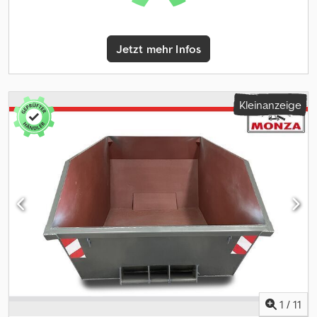
verschweißt * asymmetrisch * Behälter geprüft und
abgenommen nach DGUV Regel 114-010 * Eckverstärkungen *
beidseitiges 3-fach Kipplager (Bolzen Ø45) * Stapelleiste L-Profi *
Jetzt mehr Infos
Sicherungsleiste * Rahmen Kanten U80x50x4 * Innen und außen
Zinkphosphat- Grundierung, außen lackiert mit Kunstharzlack
(80-100 μ) * zulässiges Gesamtgewicht 10.000 kg Irrtümer und
Zwischenverkauf vorbehalten. Dkedpfezi Tzdex Agpsr Fotos
Kleinanzeige
dienen als Beispiel! Der Preis gilt pro Stück zzgl. 19 %
Mehrwertsteuer. Für Rückfragen schreiben Sie uns gerne eine
Nachricht oder rufen uns an.
1
/
11